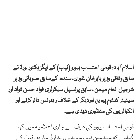
اسلام آباد: قومی احتساب بیورو (نیب) کے ایگزیکٹور بورڈ نے
سابق وفاقی وزیر بابرخان غوری، سندھ کےسابق صوبائی وزیر
شرجیل انعام میمن ، سابق پرنسپل سیکرٹری فواد حسن فواد اور
سینیٹر کلثوم پروین اوردیگر کے خلاف ریفرنس دائر کرنے اور
انکوائریوں کی منظوری دیدی ہے۔
قومی احتساب بیورو کی طرف سے جاری اعلامیہ میں کہا
گیاہے کہ چیئرمین نیب جسٹس ریٹائرڈ جاوید اقبال کے