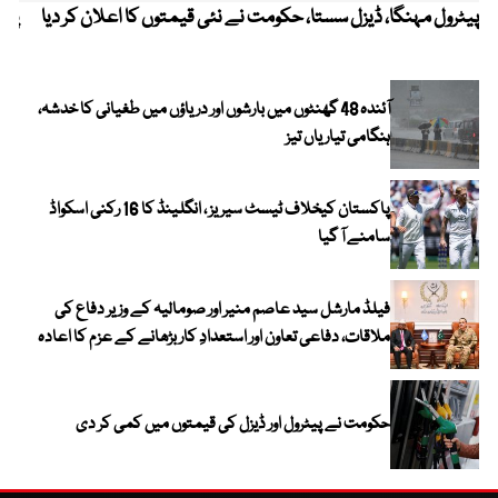
پیٹرول مہنگا، ڈیزل سستا، حکومت نے نئی قیمتوں کا اعلان کر دیا
پنج
آئندہ 48 گھنٹوں میں بارشوں اور دریاؤں میں طغیانی کا خدشہ،
ہنگامی تیاریاں تیز
پاکستان کیخلاف ٹیسٹ سیریز ، انگلینڈ کا 16 رکنی اسکواڈ
سامنے آ گیا
فیلڈ مارشل سید عاصم منیر اور صومالیہ کے وزیر دفاع کی
ملاقات، دفاعی تعاون اور استعدادِ کار بڑھانے کے عزم کا اعادہ
حکومت نے پیٹرول اور ڈیزل کی قیمتوں میں کمی کر دی