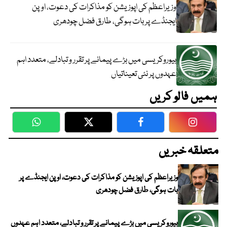
وزیراعظم کی اپوزیشن کو مذاکرات کی دعوت، اوپن
ایجنڈے پر بات ہوگی، طارق فضل چودھری
بیوروکریسی میں بڑے پیمانے پر تقرر و تبادلے، متعدد اہم
عہدوں پر نئی تعیناتیاں
ہمیں فالو کریں
WhatsApp
Twitter
Facebook
Faceboo
متعلقہ خبریں
وزیراعظم کی اپوزیشن کو مذاکرات کی دعوت، اوپن ایجنڈے پر
بات ہوگی، طارق فضل چودھری
بیوروکریسی میں بڑے پیمانے پر تقرر و تبادلے، متعدد اہم عہدوں