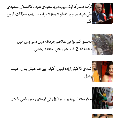
ترک صدر کا ایک روزہ دورہ سعودی عرب کا اعلان، سعودی
ولی عہد اور وزیراعظم شہباز شریف سے اہم ملاقات کریں
گے
دمشق کے نواحی علاقے جرمانہ میں منی بس میں
دھماکہ، 2 افراد جاں بحق، متعدد زخمی
شادی کا کوئی ارادہ نہیں، اکیلی بے حد خوش ہوں، امیشا
پٹیل
حکومت نے پیٹرول اور ڈیزل کی قیمتوں میں کمی کر دی