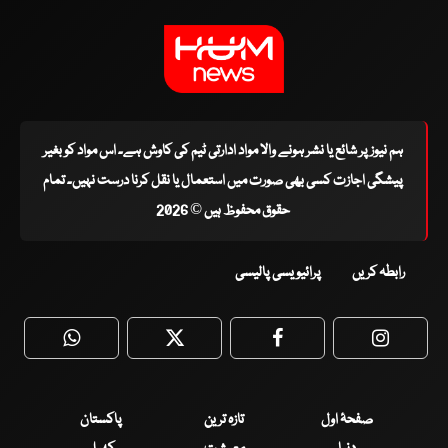
ہم نیوز پر شائع یا نشر ہونے والا مواد ادارتی ٹیم کی کاوش ہے۔ اس مواد کو بغیر
پیشگی اجازت کسی بھی صورت میں استعمال یا نقل کرنا درست نہیں۔ تمام
حقوق محفوظ ہیں © 2026
رابطہ کریں
پرائیویسی پالیسی
WhatsApp
Twitter
Facebook
Faceboo
صفحۂ اول
تازہ ترین
پاکستان