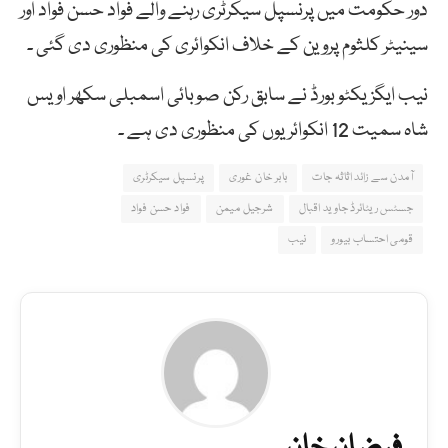
دور حکومت میں پرنسپل سیکرٹری رہنے والے فواد حسن فواد اور
سینیٹر کلثوم پروین کے خلاف انکوائری کی منظوری دی گئی ۔
نیب ایگزیکٹو بورڈ نے سابق رکن صوبائی اسمبلی سکھر اویس
شاہ سمیت 12 انکوائریوں کی منظوری دی ہے ۔
آمدن سے زائد اثاثہ جات
بابر خان غوری
پرنسپل سیکرٹری
جسٹس ریٹائرڈ جاوید اقبال
شرجیل میمن
فواد حسن فواد
قومی احتساب بیورو
نیب