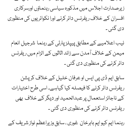
زیرصدارت اجلاس میں مذکورہ سیاسی رہنماؤں اورسرکاری
افسران کے خلاف ریفرنس دائر کرنے اورا نکوائریوں کی منظوری
دی گئی ۔
نیب اعلامیے کے مطابق پیپلزپارٹی کے رہنما شرجیل انعام
میمن کے خلاف آمدن سے زائد اثاثوں کے الزام میں ریفرنس
دائر کرنے کی منظوری دی گئی ۔
سابق ایم ڈی پی ایس او عرفان خلیل کے خلاف کرپشن
ریفرنس دائر کرنے کا فیصلہ کیا گیاہے۔ اسی طرح اختیارات
کے ناجائز استعمال پر عبدالحمید اور دیگر کے خلاف بھی
ریفرنس دائر کرنے کی منظوری دی گئی ۔
رہنما ایم کیو ایم بابرخان غوری ، سابق وزیراعظم نواز شریف کے