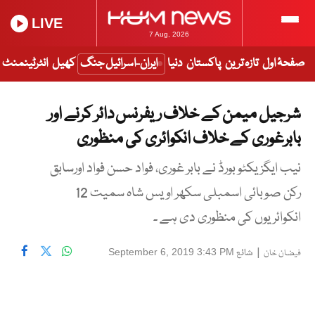
LIVE
7 Aug, 2026
صفحۂ اول
تازہ ترین
پاکستان
دنیا
ایران-اسرائیل جنگ
کھیل
انٹرٹینمنٹ
شرجیل میمن کے خلاف ریفرنس دائر کرنے اور
بابرغوری کے خلاف انکوائری کی منظوری
نیب ایگزیکٹو بورڈ نے بابر غوری، فواد حسن فواد اورسابق
رکن صوبائی اسمبلی سکھر اویس شاہ سمیت 12
انکوائریوں کی منظوری دی ہے ۔
|
شائع
September 6, 2019 3:43 PM
فیضان خان