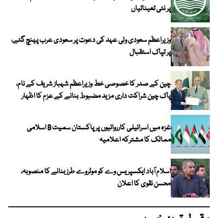
پر نئی تعیناتیاں
وزیراعظم سعودی ولی عہد کی دعوت پر سعودی عرب پہنچ گئے،
پر تپاک استقبال
چین کے صدر کا خصوصی خط وزیراعظم شہباز شریف کے نام،
پاک چین شراکت داری مزید مضبوط بنانے کے عزم کا اظہار
غزہ میں اسرائیلی کارروائیوں پر پاکستان سمیت 8 اسلامی
ممالک کا مشترکہ اعلامیہ
اسلام آباد ایکسپریس وے کو موٹروے طرز بنانے کا منصوبہ،
محسن نقوی کا اعلان