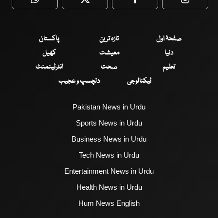
WhatsApp
Twitter
Facebook
Faceboo
صفحۂ اول
تازہ ترین
پاکستان
دنیا
معیشت
کھیل
تعلیم
صحت
انٹرٹینمنٹ
ٹیکنالوجی
دلچسپ و عجیب
Pakistan News in Urdu
Sports News in Urdu
Business News in Urdu
Tech News in Urdu
Entertainment News in Urdu
Health News in Urdu
Hum News English