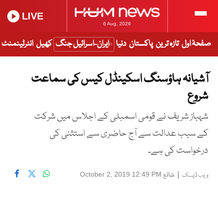
LIVE
6 Aug, 2026
صفحۂ اول
تازہ ترین
پاکستان
دنیا
ایران-اسرائیل جنگ
کھیل
انٹرٹینمنٹ
آشیانہ ہاؤسنگ اسکینڈل کیس کی سماعت
شروع
شہباز شریف نے قومی اسمبلی کے اجلاس میں شرکت
کے سبب عدالت سے آج حاضری سے استثنی کی
درخواست کی ہے۔
|
شائع
October 2, 2019 12:49 PM
ویب ڈیسک