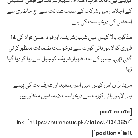
کررہے ہیں۔ قائد حزب اختلاف شہباز شریف نے قومی اسمبلی
کے اجلاس میں شرکت کے سبب عدالت سے آج حاضری سے
استثنی کی درخواست کی ہے۔
مذکورہ بالا کیس میں شہباز شریف، اور فواد حسن فواد کی 14
فروری کو لاہور ہائی کورٹ سے درخواست ضمانت منظور کر لی
گئی تھی، جس کے بعد شہباز شریف کو جیل سے رہا کر دیا گیا
تھا۔
مزید برآں اس کیس میں اسرار سعید اور عارف بٹ کی پہلے
ہی لاہور ہائی کورٹ سے درخواست ضمانتیں منظور ہیں۔
[post-relate
link=”https://humnews.pk//latest/134365/”
position =”left”]