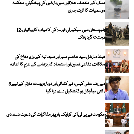
ملک کے مختلف علاقوں میں بارشوں کی پیشگوئی، محکمہ
موسمیات کا الرٹ جاری
بلوچستان میں سیکیورٹی فورسز کی کامیاب کارروائیاں، 12
دہشت گرد ہلاک
فیلڈ مارشل سید عاصم منیر اور صومالیہ کے وزیر دفاع کی
ملاقات، دفاعی تعاون اور استعدادِ کار بڑھانے کے عزم کا اعادہ
میر رضا علی کیس، قبر کشائی اور دوبارہ پوسٹ مارٹم کے لیے 8
رکنی میڈیکل بورڈ تشکیل دے دیا گیا
حکومت نے پی ٹی آئی کو ایک بارپھر مذاکرات کی دعوت دے دی