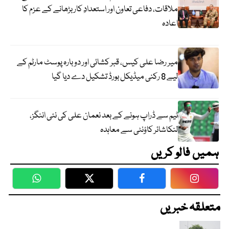
ملاقات، دفاعی تعاون اور استعدادِ کار بڑھانے کے عزم کا
اعادہ
میر رضا علی کیس، قبر کشائی اور دوبارہ پوسٹ مارٹم کے
لیے 8 رکنی میڈیکل بورڈ تشکیل دے دیا گیا
ٹیم سے ڈراپ ہونے کے بعد نعمان علی کی نئی اننگز،
لنکاشائر کاؤنٹی سے معاہدہ
ہمیں فالو کریں
WhatsApp
Twitter
Facebook
Faceboo
متعلقہ خبریں