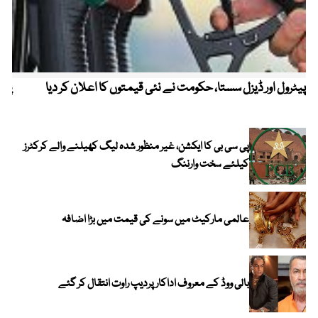
پیٹرول اور ڈیزل سستا، حکومت نے نئی قیمتوں کا اعلان کر دیا
پیٹ
پی سی بی کا ایکشن، غیر منظور شدہ لیگ کھیلنے والے کرکٹرز
کیلئے سخت وارننگ
عالمی مارکیٹ میں سونے کی قیمت میں بڑا اضافہ
بالی ووڈ کے معروف اداکار پردیپ راوت انتقال کر گئے