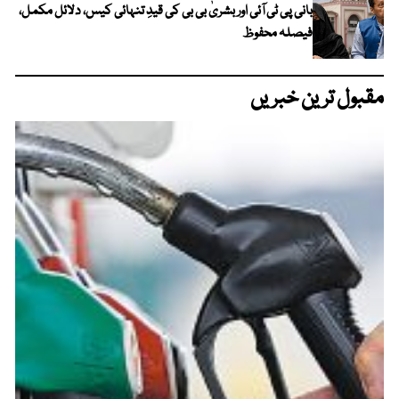
بانی پی ٹی آئی اور بشریٰ بی بی کی قیدِ تنہائی کیس، دلائل مکمل،
فیصلہ محفوظ
مقبول ترین خبریں