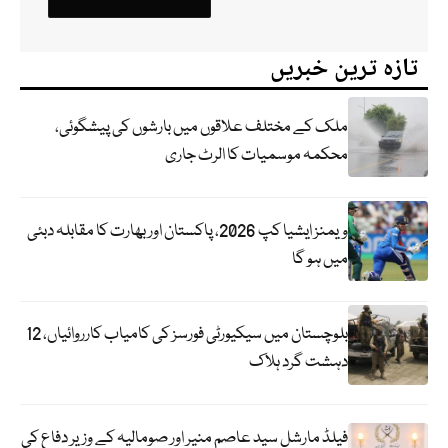
تازہ ترین خبریں
ملک کے مختلف علاقوں میں بارشوں کی پیشگوئی،
محکمہ موسمیات کا الرٹ جاری
ویمنز ایشیا کپ 2026، پاکستان اور بھارت کا مقابلہ دبئی
میں ہو گا
بلوچستان میں سیکیورٹی فورسز کی کامیاب کارروائیاں، 12
دہشت گرد ہلاک
فیلڈ مارشل سید عاصم منیر اور صومالیہ کے وزیر دفاع کی