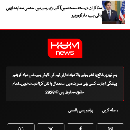
مذاکرات درست سمت میں آگے بڑھ رہے ہیں، حتمی معاہدہ ابھی
باقی ہے، مارکو روبیو
ہم نیوز پر شائع یا نشر ہونے والا مواد ادارتی ٹیم کی کاوش ہے۔ اس مواد کو بغیر
پیشگی اجازت کسی بھی صورت میں استعمال یا نقل کرنا درست نہیں۔ تمام
حقوق محفوظ ہیں © 2026
رابطہ کریں
پرائیویسی پالیسی