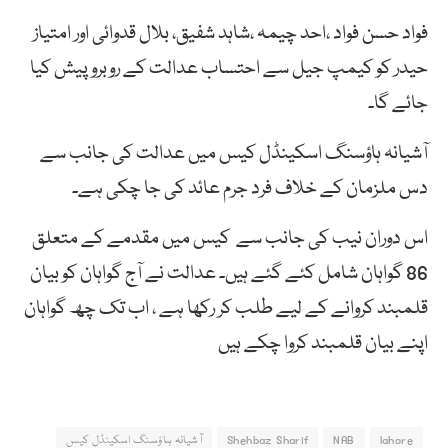
فواد حسن فواد ،احد چیمہ ،شاہد شفیق، بلال قدوائی اور امتیاز
حیدر کو کیمپ جیل سے احتساب عدالت کے روبرو پیش کیا
جائے گا۔
آشیانہ ہاؤسنگ اسکینڈل کیس میں عدالت کی جانب سے
دس ملزمان کے خلاف فرد جرم عائد کی جا چکی ہے۔
اس دوران نیب کی جانب سے کیس میں مقدمے کے متعلق
86 گواہان شامل کئے گئے ہیں۔ عدالت نے آج گواہان کو بیان
قلمبند کروانے کے لیے طلب کر رکھا ہے ، اب تک چھ گواہان
اپنے بیان قلمبند کروا چکے ہیں
lahore
NAB
Shehbaz Sharif
آشیانہ ہاؤسنگ اسکینڈل کیس