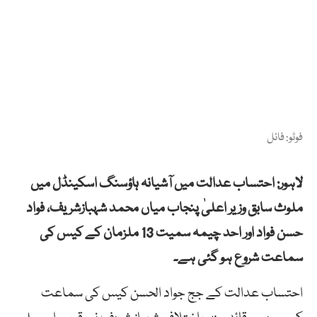
فوٹو: فائل
لاہور: احتساب عدالت میں آشیانہ ہاؤسنگ اسکینڈل میں
ملوث سابق وزیر اعلیٰ پنجاب میاں محمد شہبازشریف، فواد
حسن فواد اور احد چیمہ سمیت 13 ملزمان کے کیس کی
سماعت شروع ہو گئی ہے۔
احتساب عدالت کے جج جواد الحسن کیس کی سماعت