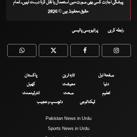
پیشگی اجازت کسی بھی صورت میں استعمال یا نقل کرنا درست نہیں۔ تمام
حقوق محفوظ ہیں © 2026
رابطہ کریں
پرائیویسی پالیسی
WhatsApp
Twitter
Facebook
Faceboo
صفحۂ اول
تازہ ترین
پاکستان
دنیا
معیشت
کھیل
تعلیم
صحت
انٹرٹینمنٹ
ٹیکنالوجی
دلچسپ و عجیب
Pakistan News in Urdu
Sports News in Urdu