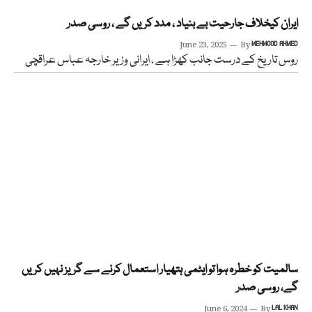
ایران کیخلاف جارحیت بے بنیاد ، مدد کریں گے ، روسی صدر
June 23, 2025
By
MEHMOOD AHMED
روس تاریخ کے درست جانب کھڑا ہے ، ایرانی وزیر خارجہ عباس عراقچی
سالمیت کو خطرہ ہوا تو ایٹمی ہتھیار استعمال کرنے سے گریز نہیں کریں
گے، روسی صدر
June 6, 2024
By
LAL KHAN