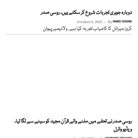
دوبارہ جوہری تجربات شروع کر سکتے ہیں، روسی صدر
October 6, 2023
By
AHMED HUSSAIN
کروز میزائل کا کامیاب تجربہ کیا ہے، ولادیمیر پیوٹن
روسی صدر نے تحفے میں ملنے والے قرآن مجید کو سینے سے لگا لیا،
ویڈیو وائرل