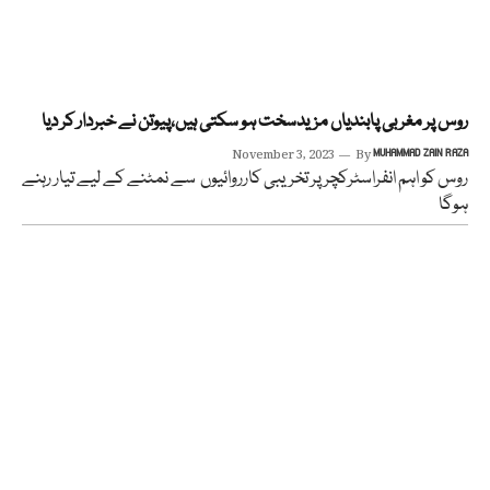
روس پر مغربی پابندیاں مزیدسخت ہو سکتی ہیں،پیوتن نے خبردار کر دیا
November 3, 2023
By
MUHAMMAD ZAIN RAZA
روس کو اہم انفراسٹرکچر پر تخریبی کارروائیوں سے نمٹنے کے لیے تیار رہنے
ہوگا