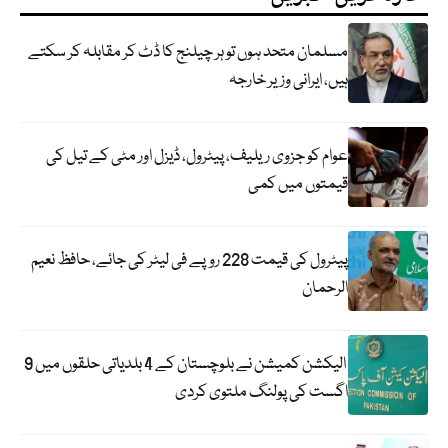
مسلمان متحد ہوں تو ہر چیلنج کا ڈٹ کر مقابلہ کر سکتے
ہیں، ایرانی وزیر خارجہ
عوام کو جزوی ریلیف، پیٹرول، ڈیزل اور مٹی کے تیل کی
قیمتوں میں کمی
پیٹرول کی قیمت 228 روپے فی لیٹر کی جائے، حافظ نعیم
الرحمان
الیکشن کمیشن نے بلوچستان کے 4 بلدیاتی حلقوں میں 9
اگست کی پولنگ ملتوی کردی