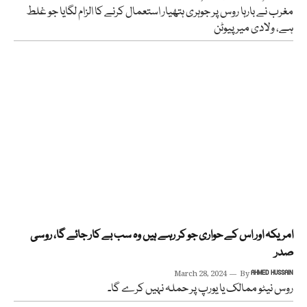
مغرب نے بارہا روس پر جوہری ہتھیار استعمال کرنے کا الزام لگایا جو غلط
ہے، ولادی میر پیوٹن
امریکہ اور اس کے حواری جو کر رہے ہیں وہ سب بے کار جائے گا، روسی
صدر
March 28, 2024
By
AHMED HUSSAIN
روس نیٹو ممالک یا یورپ پر حملہ نہیں کرے گا۔