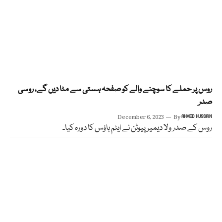
روس پر حملے کا سوچنے والے کو صفحہ ہستی سے مٹا دیں گے، روسی
صدر
December 6, 2023
By
AHMED HUSSAIN
روس کے صدر ولا دیمیر پیوٹن نے ایٹم ہاؤس کا دورہ کیا۔