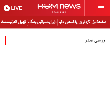
LIVE
8 Aug, 2026
صفحۂ اول
تازہ ترین
پاکستان
دنیا
ایران-اسرائیل جنگ
کھیل
انٹرٹینمنٹ
روسی صدر