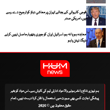
فوجی کارروائی کے بجائے تہران پر معاشی دباؤ کو ترجیح دے رہے
ہیں، امریکی صدر
معاہدہ ہو یا نہ ہو، اسرائیل ایران کو جوہری ہتھیارحاصل نہیں کرنے
دیگا، نیتن یاہو
ہم نیوز پر شائع یا نشر ہونے والا مواد ادارتی ٹیم کی کاوش ہے۔ اس مواد کو بغیر
پیشگی اجازت کسی بھی صورت میں استعمال یا نقل کرنا درست نہیں۔ تمام
حقوق محفوظ ہیں © 2026