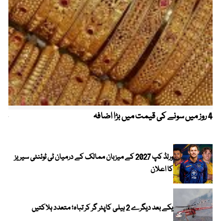
4 روز میں سونے کی قیمت میں بڑا اضافہ
خیب
الا
ورلڈ کپ 2027 کے میزبان ممالک کے درمیان ٹی ٹوئنٹی سیریز
کا اعلان
یکے بعد دیگرے 2 ہیلی کاپٹر گر کر تباہ؛ متعدد ہلاکتیں