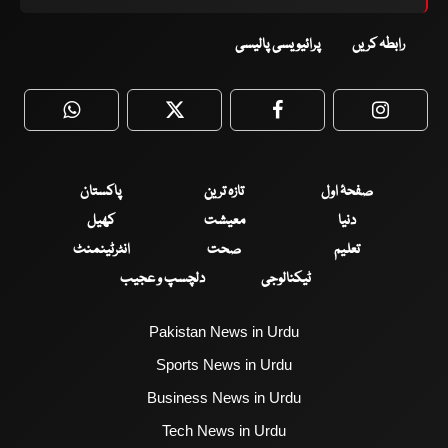
رابطہ کریں
پرائیویسی پالیسی
WhatsApp
Twitter
Facebook
Faceboo
صفحۂ اول
تازہ ترین
پاکستان
دنیا
معیشت
کھیل
تعلیم
صحت
انٹرٹینمنٹ
ٹیکنالوجی
دلچسپ و عجیب
Pakistan News in Urdu
Sports News in Urdu
Business News in Urdu
Tech News in Urdu