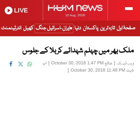
LIVE
10 Aug, 2026
صفحۂ اول
تازہ ترین
پاکستان
دنیا
ایران-اسرائیل جنگ
کھیل
انٹرٹینمنٹ
ملک بھر میں چہلم شہدائے کربلا کے جلوس
|
شائع
|
اپ
October 30, 2018 1:47 PM
ویب ڈیسک
ڈیٹ
|
October 30, 2018 11:48 PM