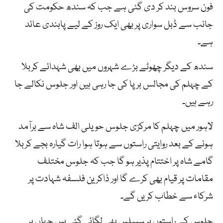
فون سروس بند کر دی گئی ہے جب کہ سندھ حکومت کی
جانب سے ڈبل سواری پر بھی ایک روز کے لیے پابندی عائد
ہے۔
سندھ کے دیگر چھوٹے بڑے شہروں میں بھی شہدائے کربلا
کے چہلم کی مجالس برپا کی جا رہی ہیں اور جلوس نکالے جا
رہے ہیں۔
لاہور میں چہلم کا مرکزی جلوس حویلی الف شاہ سے برآمد
ہونے کے بعد روایتی راستوں سے ہوتا ہوا رات گیارہ بجے کربلا
گامے شاہ پر اختتام پذیر ہو گا جب کہ جلوس مختلف
مقامات پر قیام بھی کرے گا اور ذاکرین فلسفہ شہادت پر
شرکاء سے خطاب کریں گے۔
جلوس کے راستوں پر سبیلیں بھی لگائی گئی ہیں جہاں پر