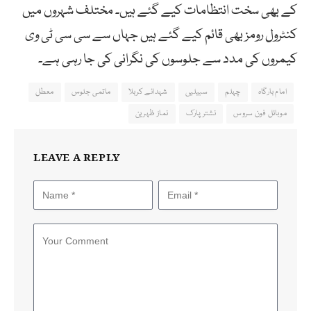
کے بھی سخت انتظامات کیے گئے ہیں۔ مختلف شہروں میں
کنٹرول رومز بھی قائم کیے گئے ہیں جہاں سے سی سی ٹی وی
کیمروں کی مدد سے جلوسوں کی نگرانی کی جا رہی ہے۔
امام بارگاہ
چہلم
سبیلیں
شہدائے کربلا
ماتمی جلوس
معطل
موبائل فون سروس
نشتر پارک
نماز ظہرین
LEAVE A REPLY