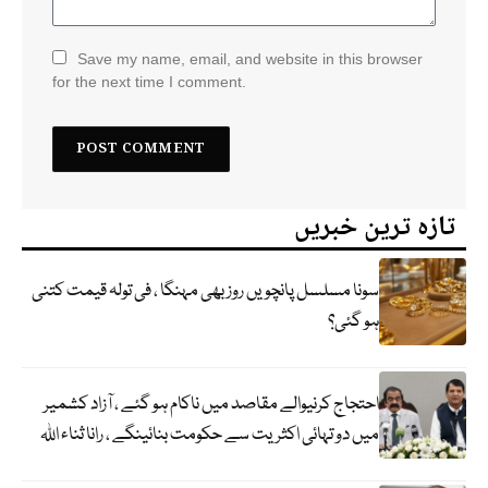
Save my name, email, and website in this browser
for the next time I comment.
تازہ ترین خبریں
سونا مسلسل پانچویں روز بھی مہنگا ، فی تولہ قیمت کتنی
ہو گئی؟
احتجاج کرنیوالے مقاصد میں ناکام ہو گئے ، آزاد کشمیر
میں دو تہائی اکثریت سے حکومت بنائینگے ، رانا ثناء اللہ