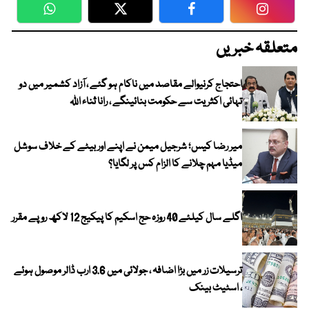
WhatsApp
Twitter
Facebook
Faceboo
متعلقہ خبریں
احتجاج کرنیوالے مقاصد میں ناکام ہو گئے ، آزاد کشمیر میں دو
تہائی اکثریت سے حکومت بنائینگے ، رانا ثناء اللہ
میر رضا کیس؛ شرجیل میمن نے اپنے اور بیٹے کے خلاف سوشل
میڈیا مہم چلانے کا الزام کس پر لگایا؟
اگلے سال کیلئے 40 روزہ حج اسکیم کا پیکیج 12 لاکھ روپے مقرر
ترسیلات زر میں بڑا اضافہ ، جولائی میں 3.6 ارب ڈالر موصول ہوئے
، اسٹیٹ بینک