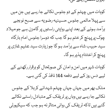
کوہاٹ میں چہلم کے دو جلوس نکالے جا رہے ہیں جن میں
سے پہلا ماتمی جلوس حسینیہ رضویہ سے صبح نو بجے
برآمد ہونے کے بعد اپنے روایتی راستوں پر گامزن ہے جو میلاد
چوک پر پہنچ کر ختم ہو گا جب کہ دوسرا جلوس امام بارگاہ
سید حبیب شاہ سے برآمد ہو گا جو زیارت سید علیم غازی پر
پہنچ کر اختتام پذیر ہو گا۔
کوہاٹ شہر میں امن و امان کی صورتحال کو برقرار رکھنے کے
لیے دس روز کے لیے دفعہ 144 نافذ کی گئی ہے۔
ملک بھر میں جہاں جہاں چہلم شہدائے کربلا کے جلوس
نکالے جا رہے ہیں وہاں پر ٹریفک کے متبادل راستے نکالے
گئے ہیں تاکہ ٹریفک کی روانی متاثر نہ ہو جب کہ سیکیورٹی