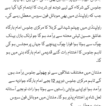
جلوس کے شرکاء کے لیے دودھ اور شربت کا اہتمام کیا گیا ہے
جب کہ راولپنڈی میں بھی موبائل فون سروس معطل رہے گی۔
راولپنڈی میں چہلم شہدائے کربلا کا مرکزی جلوس امام بارگاہ
عاشق حسین تیلی محلہ سے برآمد ہو گا جو ٹرنک بازار، بینک
چوک سے ہوتا ہوا فوارا چوک پہنچے گا جہاں پر مجلس ہو گی
تاہم جلوس کا اختتام رات گئے قدیمی امام بارگاہ بنی میں ہو
گا۔
ملتان میں مختلف علاقوں سے نو چھوٹے جلوس برآمد ہوں
گے تاہم مرکزی جلوس دوپہر 12 بجے امام بارگاہ جوادیہ سے
برآمد ہوا اوراپنے روایتی راستوں سے ہوتا ہوا رات نو بجے آستانہ
لعل شاہ پر اختتام پذیر ہو گا۔ ملتان میں موبائل فون سروس
جزوی معطل رہے گی۔