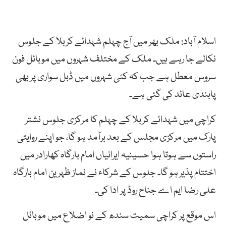
اسلام آباد: ملک بھر میں آج چہلم شہدائے کربلا کے جلوس
نکالے جا رہے ہیں۔ ملک کے مختلف شہروں میں موبائل فون
سروس معطل ہے جب کہ کئی شہروں میں ڈبل سواری پر بھی
پابندی عائد کی گئی ہے۔
کراچی میں شہدائے کربلا کے چہلم کا مرکزی جلوس نشتر
پارک میں مرکزی مجلس کے بعد برآمد ہو گا، جو اپنے روایتی
راستوں سے ہوتا ہوا حسینیہ ایرانیاں امام بارگاہ کھارادر میں
اختتام پذیر ہو گا۔ جلوس کے شرکاء نے نماز ظہرین امام بارگاہ
علی رضا ایم اے جناح روڈ پر ادا کی۔
اس موقع پر کراچی سمیت سندھ کے نو اضلاع میں موبائل