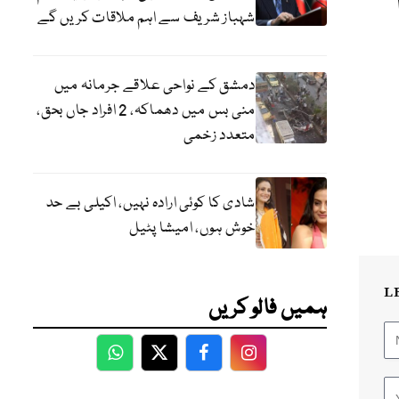
شہباز شریف سے اہم ملاقات کریں گے
دمشق کے نواحی علاقے جرمانہ میں
منی بس میں دھماکہ، 2 افراد جاں بحق،
متعدد زخمی
شادی کا کوئی ارادہ نہیں، اکیلی بے حد
خوش ہوں، امیشا پٹیل
L
ہمیں فالو کریں
WhatsApp
Twitter
Facebook
Facebook