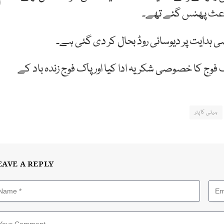
 باعث پھنس گئے تھے۔
دایت پر دیوسائی روڈ بحال کر دی گئی ہے۔
 فوج کا خصوصی شکریہ ادا کیا اور پاک فوج زندہ باد کے
ہیلی کاپٹر
EAVE A REPLY