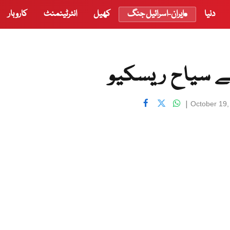
دنیا
ایران-اسرائیل جنگ
کھیل
انٹرٹینمنٹ
کاروبار
ے سیاح ریسکیو
|
October 19,