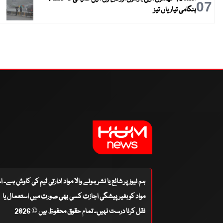
07
ہنگامی تیاریاں تیز
ہم نیوز پر شائع یا نشر ہونے والا مواد ادارتی ٹیم کی کاوش ہے۔ 
مواد کو بغیر پیشگی اجازت کسی بھی صورت میں استعمال یا
نقل کرنا درست نہیں۔ تمام حقوق محفوظ ہیں © 2026