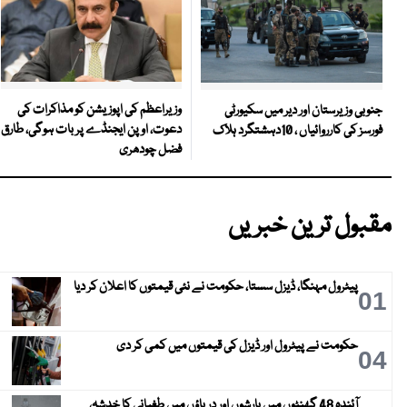
وزیراعظم کی اپوزیشن کو مذاکرات کی
جنوبی وزیرستان اور دیر میں سکیورٹی
دعوت، اوپن ایجنڈے پر بات ہوگی، طارق
فورسز کی کارروائیاں ، 10دہشتگرد ہلاک
فضل چودھری
مقبول ترین خبریں
پیٹرول مہنگا، ڈیزل سستا، حکومت نے نئی قیمتوں کا اعلان کر دیا
01
حکومت نے پیٹرول اور ڈیزل کی قیمتوں میں کمی کر دی
04
آئندہ 48 گھنٹوں میں بارشوں اور دریاؤں میں طغیانی کا خدشہ،