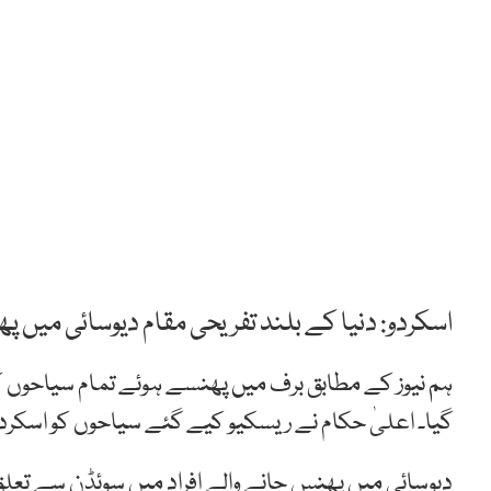
اسکردو: دنیا کے بلند تفریحی مقام دیوسائی میں پھ
ہم نیوز کے مطابق برف میں پھنسے ہوئے تمام سیاحوں 
گیا۔ اعلیٰ حکام نے ریسکیو کیے گئے سیاحوں کو اسکردو
دیوسائی میں پھنس جانے والے افراد میں سوئڈن سے تع