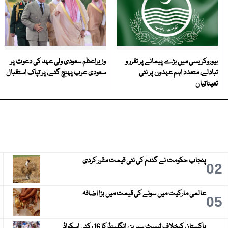
بیوروکریسی میں بڑے پیمانے پر تقرر و
وزیراعظم سعودی ولی عہد کی دعوت پر
تبادلے، متعدد اہم عہدوں پر نئی
سعودی عرب پہنچ گئے، پر تپاک استقبال
تعیناتیاں
پنجاب حکومت نے گندم کی نئی قیمت مقرر کردی
3
02
عالمی مارکیٹ میں سونے کی قیمت میں بڑا اضافہ
6
05
پاکستان کیخلاف ٹیسٹ سیریز ، انگلینڈ کا 16 رکنی اسکواڈ