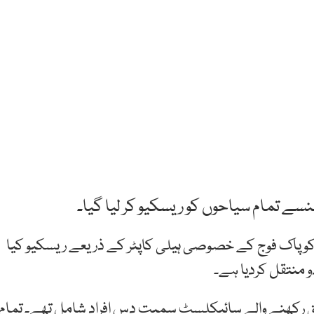
نسے تمام سیاحوں کو ریسکیو کر لیا گیا۔
کو پاک فوج کے خصوصی ہیلی کاپٹر کے ذریعے ریسکیو کیا
 منتقل کردیا ہے۔
لق رکھنے والے سائیکلسٹ سمیت دس افراد شامل تھے۔ تمام