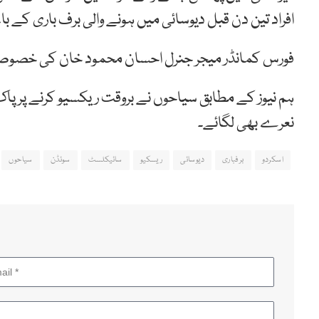
افراد تین دن قبل دیوسائی میں ہونے والی برف باری کے
فورس کمانڈر میجر جنرل احسان محمود خان کی خصوصی ہ
ہم نیوز کے مطابق سیاحوں نے بروقت ریکسیو کرنے پر پاک
نعرے بھی لگائے۔
اسکردو
برفباری
دیوسائی
ریسکیو
سائیکلسٹ
سوئڈن
سیاحوں