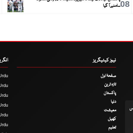
9
08
سامنے آ گیا
نیوز کیٹیگریز
انگر
صفحۂ اول
Urdu
تازہ ترین
Urdu
پاکستان
Urdu
دنیا
Urdu
اس
معیشت
Urdu
کھیل
Urdu
تعلیم