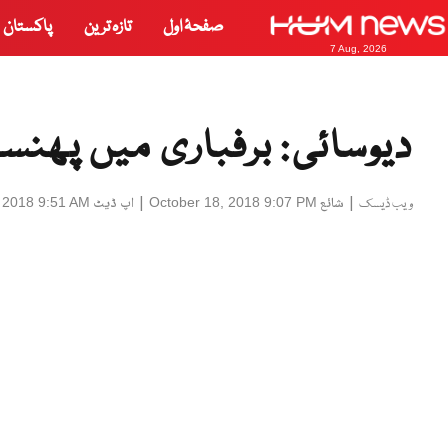
صفحۂ اول
تازہ ترین
پاکستان
7 Aug, 2026
دیوسائی: برفباری میں پھنس
|
شائع
|
اپ ڈیٹ
 2018 9:51 AM
October 18, 2018 9:07 PM
ویب ڈیسک