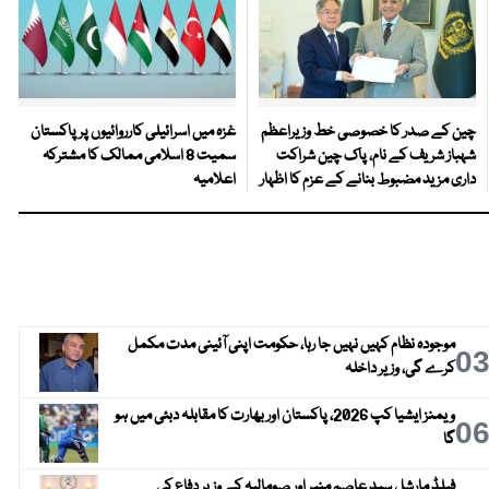
چین کے صدر کا خصوصی خط وزیراعظم
غزہ میں اسرائیلی کارروائیوں پر پاکستان
شہباز شریف کے نام، پاک چین شراکت
سمیت 8 اسلامی ممالک کا مشترکہ
داری مزید مضبوط بنانے کے عزم کا اظہار
اعلامیہ
موجودہ نظام کہیں نہیں جا رہا، حکومت اپنی آئینی مدت مکمل
0
کرے گی، وزیر داخلہ
ویمنز ایشیا کپ 2026، پاکستان اور بھارت کا مقابلہ دبئی میں ہو
0
گا
فیلڈ مارشل سید عاصم منیر اور صومالیہ کے وزیر دفاع کی