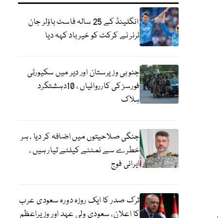
انگلینڈ کے 25 سالہ فاسٹ باؤلر جان
ٹرنر نے کرکٹ کو خیر باد کہہ دیا
جنوبی وزیرستان اور دیر میں سکیورٹی
فورسز کی کارروائیاں ، 10دہشتگرد
ہلاک
جنگی صلاحیتوں میں اضافہ کر دیا ، ہر
خطرے سے نمٹنے کیلئے تیار ہیں ،
ایرانی فوج
ترک صدر کا ایک روزہ دورہ سعودی عرب
کا اعلان، سعودی ولی عہد اور وزیراعظم