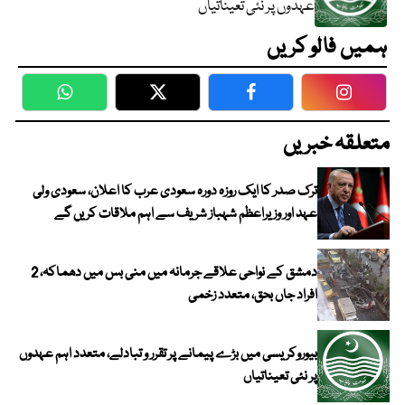
عہدوں پر نئی تعیناتیاں
ہمیں فالو کریں
WhatsApp
Twitter
Facebook
Faceboo
متعلقہ خبریں
ترک صدر کا ایک روزہ دورہ سعودی عرب کا اعلان، سعودی ولی
عہد اور وزیراعظم شہباز شریف سے اہم ملاقات کریں گے
دمشق کے نواحی علاقے جرمانہ میں منی بس میں دھماکہ، 2
افراد جاں بحق، متعدد زخمی
بیوروکریسی میں بڑے پیمانے پر تقرر و تبادلے، متعدد اہم عہدوں
پر نئی تعیناتیاں