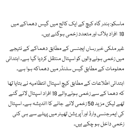
ماسکو: بندر گاہ کیچ کے ایک کالج میں گیس دھماکے میں
18 افراد ہلاک اور متعدد زخمی ہوگئے ہیں۔
غیر ملکی خبر رساں ایجنسی کے مطابق دھماکے کے نتیجے
میں زخمی ہونے والوں کو اسپتال منتقل کردیا گیا ہے۔ ابتدائی
معلومات کے مطابق گیس سلنڈر میں دھماکہ ہوا ہے۔
ابتدائی اطلاعات کے مطابق کیچ اسپتال انتظامیہ نے بتایا تھا
کہ دھما کے سے زخمی ہونے والے 18 افراد اسپتال لائے گئے
تھے لیکن مزید 50 زخمی لائے جانے کا ااندیشہ ہے۔ اسپتال
کی ایمرجنسی وارڈ اور آپریشن تھیٹر میں پہلے سے ہی کئی
زخمی داخل ہو چکے ہیں۔