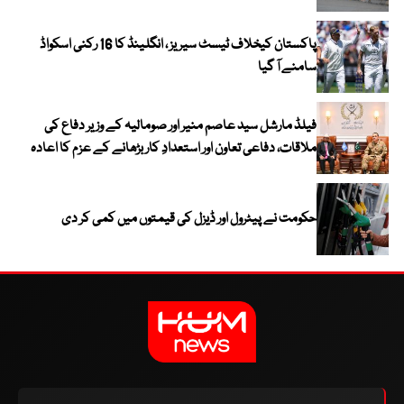
پاکستان کیخلاف ٹیسٹ سیریز ، انگلینڈ کا 16 رکنی اسکواڈ
سامنے آ گیا
فیلڈ مارشل سید عاصم منیر اور صومالیہ کے وزیر دفاع کی
ملاقات، دفاعی تعاون اور استعدادِ کار بڑھانے کے عزم کا اعادہ
حکومت نے پیٹرول اور ڈیزل کی قیمتوں میں کمی کر دی