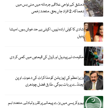
دمشق کے نواحی علاقے جرمانہ میں منی بس میں
دھماکہ، 2 افراد جاں بحق، متعدد زخمی
شادی کا کوئی ارادہ نہیں، اکیلی بے حد خوش ہوں، امیشا
پٹیل
حکومت نے پیٹرول اور ڈیزل کی قیمتوں میں کمی کر دی
وزیراعظم کی اپوزیشن کو مذاکرات کی دعوت، اوپن
ایجنڈے پر بات ہوگی، طارق فضل چودھری
بیوروکریسی میں بڑے پیمانے پر تقرر و تبادلے، متعدد اہم