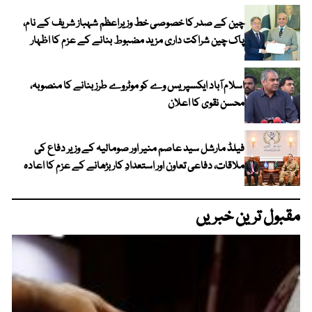
چین کے صدر کا خصوصی خط وزیراعظم شہباز شریف کے نام،
پاک چین شراکت داری مزید مضبوط بنانے کے عزم کا اظہار
اسلام آباد ایکسپریس وے کو موٹروے طرز بنانے کا منصوبہ،
محسن نقوی کا اعلان
فیلڈ مارشل سید عاصم منیر اور صومالیہ کے وزیر دفاع کی
ملاقات، دفاعی تعاون اور استعدادِ کار بڑھانے کے عزم کا اعادہ
مقبول ترین خبریں