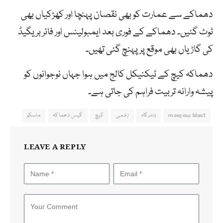
دھماکے سے عمارت کو بھی نقصان پہنچا اور کھڑکیاں بھی
ٹوٹ گئیں۔ دھماکے کے فوری بعد ایمبولینس اور فائر بریگیڈ
کی گاڑیاں بھی موقع پر پہنچ گئی تھیں۔
دھماکہ کیچ کے ٹیکنیکل کالج میں ہوا جہاں نوجوانوں کو
پیشہ وارانہ تربیت فراہم کی جاتی ہے۔
moscow blast
بندرگاہ
زخمی
کیچ
گیس دھماکہ
ماسکو
LEAVE A REPLY