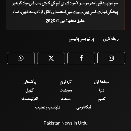
ہم نیوز پر شائع یا نشر ہونے والا مواد ادارتی ٹیم کی کاوش ہے۔ اس مواد کو بغیر
پیشگی اجازت کسی بھی صورت میں استعمال یا نقل کرنا درست نہیں۔ تمام
حقوق محفوظ ہیں © 2026
رابطہ کریں
پرائیویسی پالیسی
WhatsApp
Twitter
Facebook
Faceboo
صفحۂ اول
تازہ ترین
پاکستان
دنیا
معیشت
کھیل
تعلیم
صحت
انٹرٹینمنٹ
ٹیکنالوجی
دلچسپ و عجیب
Pakistan News in Urdu