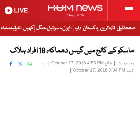
LIVE
7 Aug, 2026
صفحۂ اول
تازہ ترین
پاکستان
دنیا
ایران-اسرائیل جنگ
کھیل
انٹرٹینمنٹ
ماسکو کے کالج میں گیس دھماکہ، 18 افراد ہلاک
|
شائع
|
اپ
October 17, 2018 4:55 PM
ویب ڈیسک
ڈیٹ
|
October 17, 2018 9:34 PM