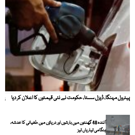
پیٹرول مہنگا، ڈیزل سستا، حکومت نے نئی قیمتوں کا اعلان کر دیا
پنج
آئندہ 48 گھنٹوں میں بارشوں اور دریاؤں میں طغیانی کا خدشہ،
ہنگامی تیاریاں تیز