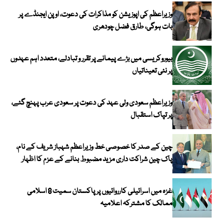
وزیراعظم کی اپوزیشن کو مذاکرات کی دعوت، اوپن ایجنڈے پر
بات ہوگی، طارق فضل چودھری
بیوروکریسی میں بڑے پیمانے پر تقرر و تبادلے، متعدد اہم عہدوں
پر نئی تعیناتیاں
وزیراعظم سعودی ولی عہد کی دعوت پر سعودی عرب پہنچ گئے،
پر تپاک استقبال
چین کے صدر کا خصوصی خط وزیراعظم شہباز شریف کے نام،
پاک چین شراکت داری مزید مضبوط بنانے کے عزم کا اظہار
غزہ میں اسرائیلی کارروائیوں پر پاکستان سمیت 8 اسلامی
ممالک کا مشترکہ اعلامیہ