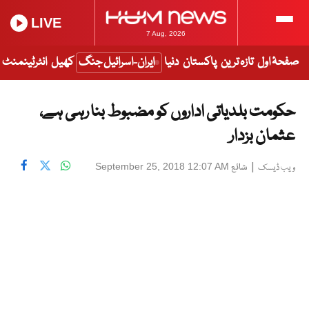
LIVE
7 Aug, 2026
صفحۂ اول
تازہ ترین
پاکستان
دنیا
ایران-اسرائیل جنگ
کھیل
انٹرٹینمنٹ
حکومت بلدیاتی اداروں کو مضبوط بنا رہی ہے،
عثمان بزدار
|
شائع
September 25, 2018 12:07 AM
ویب ڈیسک