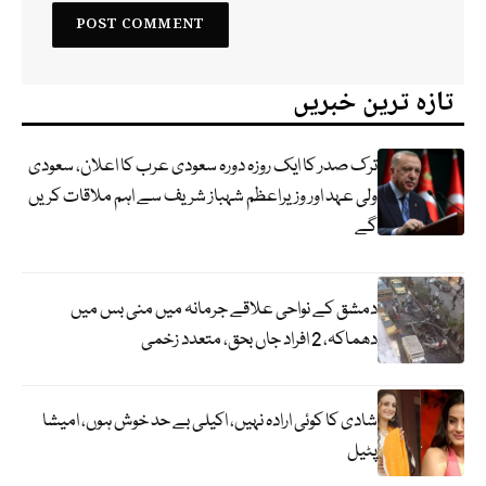
تازہ ترین خبریں
ترک صدر کا ایک روزہ دورہ سعودی عرب کا اعلان، سعودی
ولی عہد اور وزیراعظم شہباز شریف سے اہم ملاقات کریں
گے
دمشق کے نواحی علاقے جرمانہ میں منی بس میں
دھماکہ، 2 افراد جاں بحق، متعدد زخمی
شادی کا کوئی ارادہ نہیں، اکیلی بے حد خوش ہوں، امیشا
پٹیل