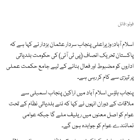
فوٹو: فائل
اسلام آباد: وزیراعلی پنجاب سردار عثمان بزدار نے کہا ہے کہ
پاکستان تحریک انصاف (پی ٹی آئی) کی حکومت بلدیاتی
اداروں کو مضبوط اور فعال بنانے کے لیے جامع حکمت عملی
پر تیزی سے کام کر رہی ہے۔
پنجاب ہاؤس اسلام آباد میں اراکین پنجاب اسمبلی سے
ملاقات کے دوران انہوں نے کہا کہ نئے بلدیاتی نظام کے تحت
عوام کو اصل معنوں میں ریلیف ملے گا جبکہ عوامی
نمائندے عوام کو جوابدہ ہوں گے۔