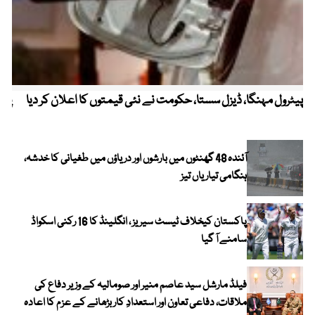
پیٹرول مہنگا، ڈیزل سستا، حکومت نے نئی قیمتوں کا اعلان کر دیا
پنج
آئندہ 48 گھنٹوں میں بارشوں اور دریاؤں میں طغیانی کا خدشہ،
ہنگامی تیاریاں تیز
پاکستان کیخلاف ٹیسٹ سیریز ، انگلینڈ کا 16 رکنی اسکواڈ
سامنے آ گیا
فیلڈ مارشل سید عاصم منیر اور صومالیہ کے وزیر دفاع کی
ملاقات، دفاعی تعاون اور استعدادِ کار بڑھانے کے عزم کا اعادہ