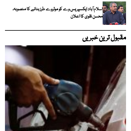
اسلام آباد ایکسپریس وے کو موٹروے طرز بنانے کا منصوبہ،
محسن نقوی کا اعلان
مقبول ترین خبریں