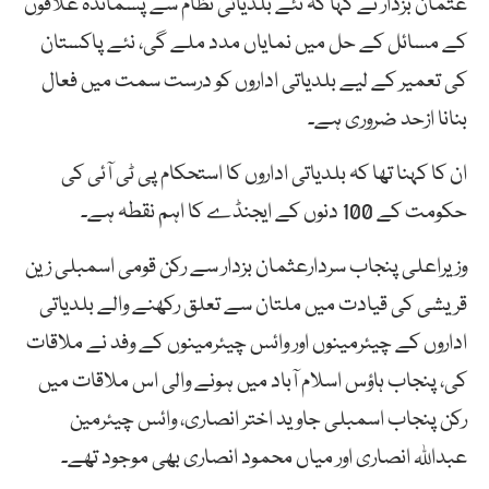
عثمان بزدار نے کہا کہ نئے بلدیاتی نظام سے پسماندہ علاقوں
کے مسائل کے حل میں نمایاں مدد ملے گی، نئے پاکستان
کی تعمیر کے لیے بلدیاتی اداروں کو درست سمت میں فعال
بنانا ازحد ضروری ہے۔
ان کا کہنا تھا کہ بلدیاتی اداروں کا استحکام پی ٹی آئی کی
حکومت کے 100 دنوں کے ایجنڈے کا اہم نقطہ ہے۔
وزیراعلی پنجاب سردارعثمان بزدار سے رکن قومی اسمبلی زین
قریشی کی قیادت میں ملتان سے تعلق رکھنے والے بلدیاتی
اداروں کے چیئرمینوں اور وائس چیئرمینوں کے وفد نے ملاقات
کی، پنجاب ہاؤس اسلام آباد میں ہونے والی اس ملاقات میں
رکن پنجاب اسمبلی جاوید اختر انصاری، وائس چیئرمین
عبداللہ انصاری اور میاں محمود انصاری بھی موجود تھے۔