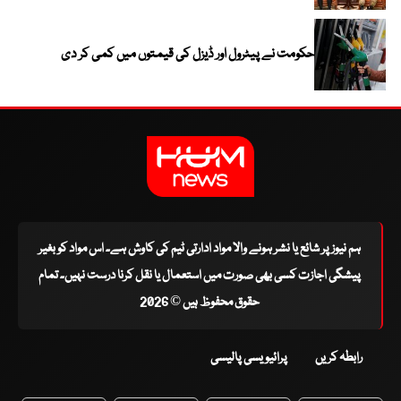
حکومت نے پیٹرول اور ڈیزل کی قیمتوں میں کمی کر دی
ہم نیوز پر شائع یا نشر ہونے والا مواد ادارتی ٹیم کی کاوش ہے۔ اس مواد کو بغیر
پیشگی اجازت کسی بھی صورت میں استعمال یا نقل کرنا درست نہیں۔ تمام
حقوق محفوظ ہیں © 2026
رابطہ کریں
پرائیویسی پالیسی