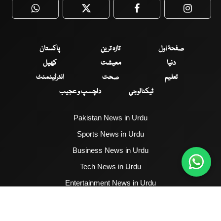
WhatsApp
Twitter
Facebook
Faceboo
صفحۂ اول
تازہ ترین
پاکستان
دنیا
معیشت
کھیل
تعلیم
صحت
انٹرٹینمنٹ
ٹیکنالوجی
دلچسپ و عجیب
Pakistan News in Urdu
Sports News in Urdu
Business News in Urdu
Tech News in Urdu
Entertainment News in Urdu
Health News in Urdu
Hum News English