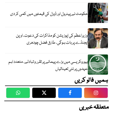
حکومت نے پیٹرول اور ڈیزل کی قیمتوں میں کمی کر دی
وزیراعظم کی اپوزیشن کو مذاکرات کی دعوت، اوپن
ایجنڈے پر بات ہوگی، طارق فضل چودھری
بیوروکریسی میں بڑے پیمانے پر تقرر و تبادلے، متعدد اہم
عہدوں پر نئی تعیناتیاں
ہمیں فالو کریں
WhatsApp
Twitter
Facebook
Faceboo
متعلقہ خبریں