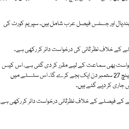
دیال اور جسٹس فیصل عرب شامل ہیں۔ سپریم کورٹ کی
یصلے کے خلاف نظر ثانی کی درخواست دائر کر رکھی ہے۔
خواست بھی سماعت کے لیے مقرر کر دی گئی ہے، اس کیس
کی سماعت چیف جسٹس کی سربراہی میں تین رکنی بینچ 27 ستمبر دن ایک بجے کرے گا۔ اس سلسلے میں
جاری کر دیے گئے ہیں۔
نے کے فیصلے کے خلاف نظرثانی درخواست دائر کر رکھی ہے۔