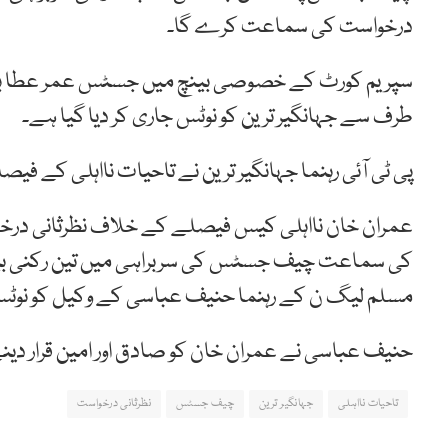
درخواست کی سماعت کرے گا۔
سپریم کورٹ کے خصوصی بینچ میں جسٹس عمر عطا بن
طرف سے جہانگیر ترین کو نوٹس جاری کر دیا گیا ہے۔
پی ٹی آئی رہنما جہانگیر ترین نے تاحیات نااہلی کے ف
عمران خان نااہلی کیس فیصلے کے خلاف نظرثانی در
مسلم لیگ ن کے رہنما حنیف عباسی کے وکیل کو نوٹس 
حنیف عباسی نے عمران خان کو صادق اور امین قرار دی
تاحیات نااہلی
جہانگیر ترین
چیف جسٹس
نظرثانی درخواست