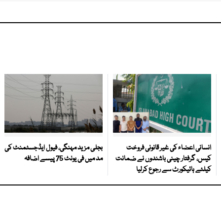
انسانی اعضاء کی غیر قانونی فروخت
بجلی مزید مہنگی، فیول ایڈجسٹمنٹ کی
کیس، گرفتار چینی باشندوں نے ضمانت
مد میں فی یونٹ 75 پیسے اضافہ
کیلئے ہائیکورٹ سے رجوع کرلیا