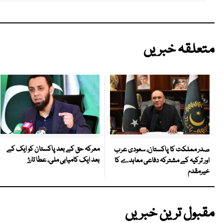
متعلقہ خبریں
معرکہ حق کے بعد پاکستان کو ایک کے
صدر مملکت کا پاکستان، سعودی عرب
بعد ایک کامیابی ملی، عطا تارڑ
اور ترکیہ کے مشترکہ دفاعی معاہدے کا
خیرمقدم
مقبول ترین خبریں