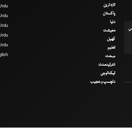
تازہ ترین
Urdu
پاکستان
Urdu
دنیا
Urdu
اس
معیشت
Urdu
کھیل
Urdu
تعلیم
lish
صحت
انٹرٹینمنٹ
ٹیکنالوجی
دلچسپ و عجیب