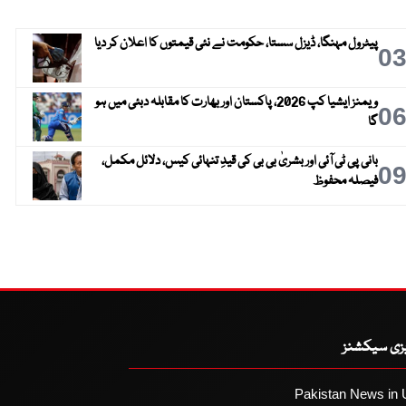
پیٹرول مہنگا، ڈیزل سستا، حکومت نے نئی قیمتوں کا اعلان کر دیا
0
ویمنز ایشیا کپ 2026، پاکستان اور بھارت کا مقابلہ دبئی میں ہو
0
گا
بانی پی ٹی آئی اور بشریٰ بی بی کی قیدِ تنہائی کیس، دلائل مکمل،
0
فیصلہ محفوظ
یزی سیکشنز
Pakistan News in 