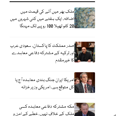
ملک بھر میں آٹے کی قیمت میں
اضافہ، ایک ہفتے میں کئی شہروں میں
20 کلو تھیلا 100 روپے تک مہنگا
صدر مملکت کا پاکستان، سعودی عرب
اور ترکیہ کے مشترکہ دفاعی معاہدے
کا خیرمقدم
امریکا ایران جنگ بندی معاہدہ آج یا
کل متوقع ہے، امریکی وزیر خزانہ
مکہ مشترکہ دفاعی معاہدہ کسی
ک بجے
ملک کے خلاف نہیں، خطے کے امن و