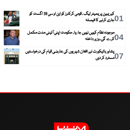
کیریبین پریمیئر لیگ ، قومی کرکٹرز کو این او سی 19 اگست کو
01
جاری کرنے کا فیصلہ
موجودہ نظام کہیں نہیں جا رہا، حکومت اپنی آئینی مدت مکمل
04
کرے گی، وزیر داخلہ
پشاور ہائیکورٹ نے افغان شہریوں کی عارضی قیام کی درخواستیں
07
مسترد کر دیں