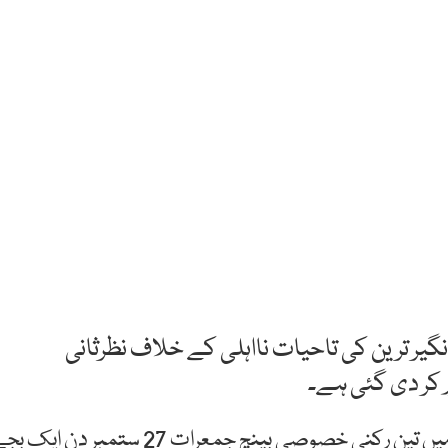
گیر ترین کی تاحیات نااہلی کے خلاف نظرثانی
کر دی گئی ہے۔
چیف جسٹس پاکستان جسٹس ثاقب نثار کی سربراہی میں تین رکنی خصوصی بینچ جمعرات 27 ستمبر دن ای