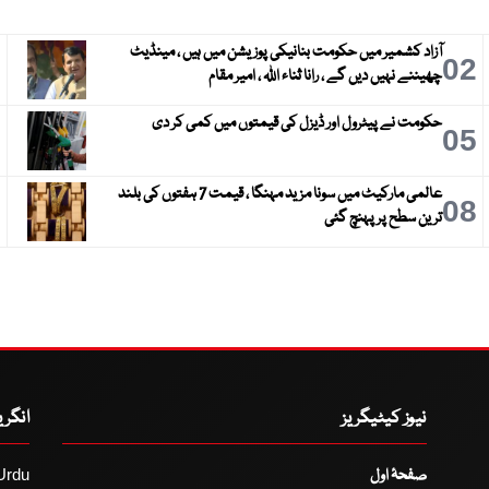
آزاد کشمیر میں حکومت بنانیکی پوزیشن میں ہیں ، مینڈیٹ
3
02
چھیننے نہیں دیں گے ، رانا ثناء اللہ ، امیر مقام
حکومت نے پیٹرول اور ڈیزل کی قیمتوں میں کمی کر دی
6
05
عالمی مارکیٹ میں سونا مزید مہنگا ، قیمت 7 ہفتوں کی بلند
9
08
ترین سطح پر پہنچ گئی
نیوز کیٹیگریز
انگر
صفحۂ اول
Urdu