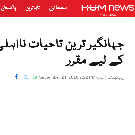
صفحۂ اول
تازہ ترین
پاکستان
7 Aug, 2026
جہانگیر ترین تاحیات نااہل
کے لیے مقرر
|
شائع
September 24, 2018 7:22 PM
ویب ڈیسک