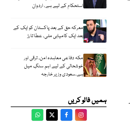
استحکام کے لیے ہے، اردوان
معرکہ حق کے بعد پاکستان کو ایک کے
بعد ایک کامیابی ملی، عطا تارڑ
مکہ دفاعی معاہدہ امن، ترقی اور
خوشحالی کے لیے اہم سنگِ میل
ہے،سعودی وزیر خارجہ
ہمیں فالو کریں
WhatsApp
Twitter
Facebook
Facebook