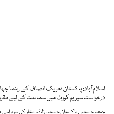
اسلام آباد: پاکستان تحریک انصاف کے رہنما جہان
درخواست سپریم کورٹ میں سماعت کے لیے مقرر 