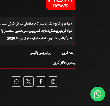
ہم نیوز پر شائع یا نشر ہونے والا مواد ادارتی ٹیم کی کاوش ہے۔ 
مواد کو بغیر پیشگی اجازت کسی بھی صورت میں استعمال یا
نقل کرنا درست نہیں۔ تمام حقوق محفوظ ہیں © 2026
رابطہ کریں
پرائیویسی پالیسی
ہمیں فالو کریں
WhatsApp
Twitter
Facebook
Facebook