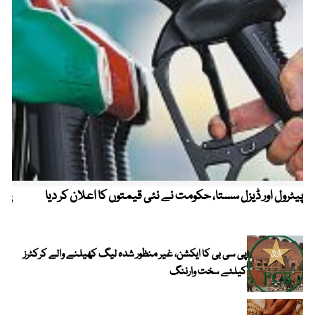
پیٹرول اور ڈیزل سستا، حکومت نے نئی قیمتوں کا اعلان کر دیا
پیٹ
پی سی بی کا ایکشن، غیر منظور شدہ لیگ کھیلنے والے کرکٹرز
کیلئے سخت وارننگ