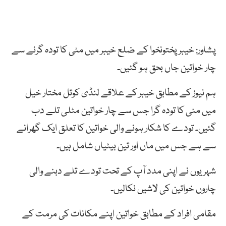
پشاور: خیبر پختونخوا کے ضلع خیبر میں مٹی کا تودہ گرنے سے
چار خواتین جاں بحق ہو گئیں۔
ہم نیوز کے مطابق خیبر کے علاقے لنڈی کوتل مختار خیل
میں مٹی کا تودہ گرا جس سے چار خواتین مٹلی تلے دب
گئیں۔ تودے کا شکار ہونے والی خواتین کا تعلق ایک گھرانے
سے ہے جس میں ماں اور تین بیٹیاں شامل ہیں۔
شہریوں نے اپنی مدد آپ کے تحت تودے تلے دبنے والی
چاروں خواتین کی لاشیں نکالیں۔
مقامی افراد کے مطابق خواتین اپنے مکانات کی مرمت کے