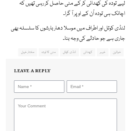
لیے تودہ کی کھدائی کر کے مٹی حاصل کر رہی تھیں کہ
اچانک ہی تودہ اُن کے اوپر آ گرا۔
لنڈی کوتل اور اطراف میں موسلا دھار بارشوں کا سلسلہ بھی
جاری ہے جو حادثے کی وجہ بنا۔
خواتین
خیبر
کھدائی
لنڈی کوتل
مٹی کا تودہ
مختار خیل
LEAVE A REPLY