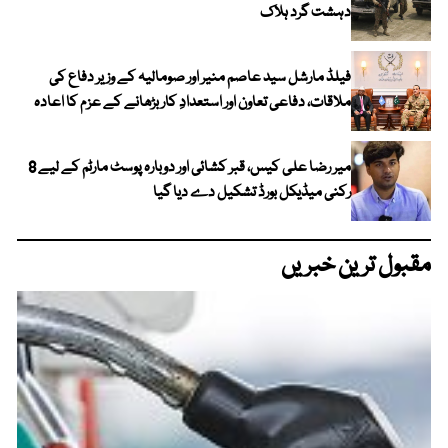
دہشت گرد ہلاک
فیلڈ مارشل سید عاصم منیر اور صومالیہ کے وزیر دفاع کی
ملاقات، دفاعی تعاون اور استعدادِ کار بڑھانے کے عزم کا اعادہ
میر رضا علی کیس، قبر کشائی اور دوبارہ پوسٹ مارٹم کے لیے 8
رکنی میڈیکل بورڈ تشکیل دے دیا گیا
مقبول ترین خبریں