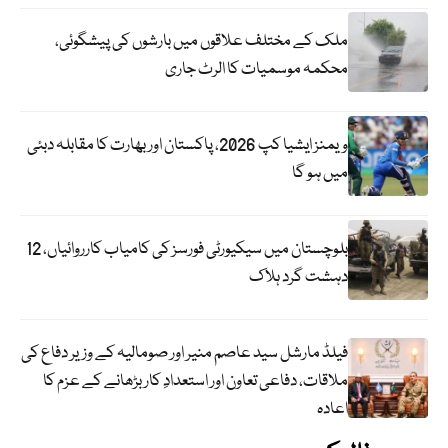
ملک کے مختلف علاقوں میں بارشوں کی پیشگوئی،
محکمہ موسمیات کا الرٹ جاری
ویمنز ایشیا کپ 2026، پاکستان اور بھارت کا مقابلہ دبئی
میں ہو گا
بلوچستان میں سیکیورٹی فورسز کی کامیاب کارروائیاں، 12
دہشت گرد ہلاک
فیلڈ مارشل سید عاصم منیر اور صومالیہ کے وزیر دفاع کی
ملاقات، دفاعی تعاون اور استعدادِ کار بڑھانے کے عزم کا
اعادہ