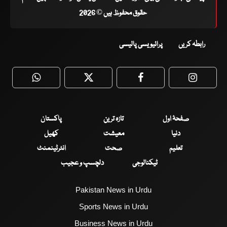
حقوق محفوظ ہیں © 2026
رابطہ کریں
پرائیویسی پالیسی
WhatsApp
Twitter
Facebook
Faceboo
صفحۂ اول
تازہ ترین
پاکستان
دنیا
معیشت
کھیل
تعلیم
صحت
انٹرٹینمنٹ
ٹیکنالوجی
دلچسپ و عجیب
Pakistan News in Urdu
Sports News in Urdu
Business News in Urdu