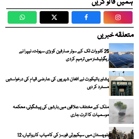
ہمیں فالو کریں
WhatsApp
Twitter
Facebook
Faceboo
متعلقہ خبریں
25 کلو واٹ تک کے سولر صارفین کو بڑی سہولت، نیپرا نے
ریگولیشنز میں ترمیم کردی
پشاور ہائیکورٹ نے افغان شہریوں کی عارضی قیام کی درخواستیں
مسترد کر دیں
ملک کے مختلف علاقوں میں بارشوں کی پیشگوئی، محکمہ
موسمیات کا الرٹ جاری
بلوچستان میں سیکیورٹی فورسز کی کامیاب کارروائیاں، 12