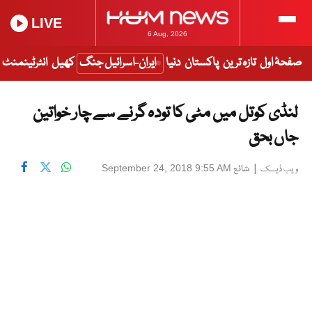
LIVE
6 Aug, 2026
صفحۂ اول
تازہ ترین
پاکستان
دنیا
ایران-اسرائیل جنگ
کھیل
انٹرٹینمنٹ
لنڈی کوتل میں مٹی کا تودہ گرنے سے چار خواتین
جاں بحق
|
شائع
September 24, 2018 9:55 AM
ویب ڈیسک