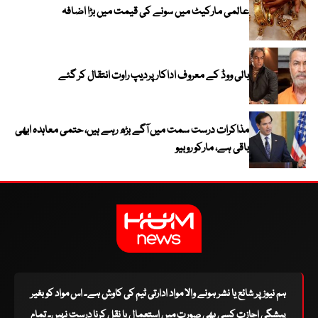
عالمی مارکیٹ میں سونے کی قیمت میں بڑا اضافہ
بالی ووڈ کے معروف اداکار پردیپ راوت انتقال کر گئے
مذاکرات درست سمت میں آگے بڑھ رہے ہیں، حتمی معاہدہ ابھی
باقی ہے، مارکو روبیو
ہم نیوز پر شائع یا نشر ہونے والا مواد ادارتی ٹیم کی کاوش ہے۔ اس مواد کو بغیر
پیشگی اجازت کسی بھی صورت میں استعمال یا نقل کرنا درست نہیں۔ تمام