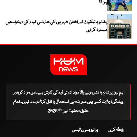
ہو گا
پشاور ہائیکورٹ نے افغان شہریوں کی عارضی قیام کی درخواستیں
مسترد کر دیں
ہم نیوز پر شائع یا نشر ہونے والا مواد ادارتی ٹیم کی کاوش ہے۔ اس مواد کو بغیر
پیشگی اجازت کسی بھی صورت میں استعمال یا نقل کرنا درست نہیں۔ تمام
حقوق محفوظ ہیں © 2026
رابطہ کریں
پرائیویسی پالیسی