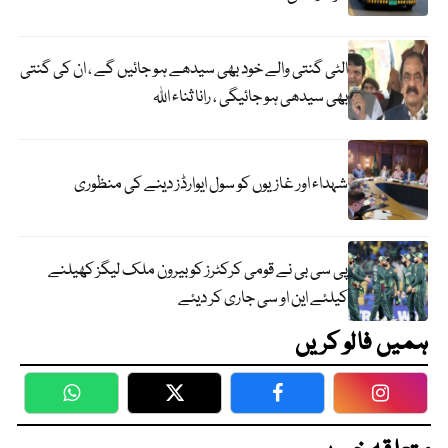
الٹی گنتی والے خود بھی سیدھے ہو جائیں گے ، ان کی گنتی
بھی سیدھی ہو جائیگی ، رانا ثناء اللہ
شہداء اور غازیوں کو سول ایوارڈز دینے کی منظوری
پی سی بی نے قومی کرکٹرز کو بیرون ملک لیگز کھیلنے
کیلئے این او سی جاری کر دیئے
ہمیں فالو کریں
WhatsApp
Twitter
Facebook
Faceboo