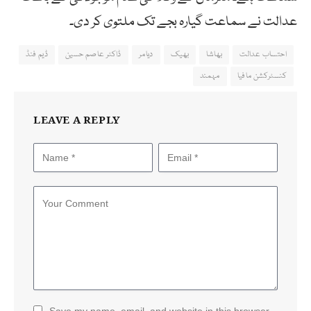
عدالت نے سماعت گیارہ بجے تک ملتوی کر دی۔
احتساب عدالت
بھاشا
بھیک
دیامر
ڈاکٹر عاصم حسین
ڈیم فنڈ
کنسٹرکشن مافیا
مہمند
LEAVE A REPLY
Save my name, email, and website in this browser