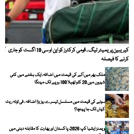
کیریبین پریمیئر لیگ ، قومی کرکٹرز کو این او سی 19 اگست کو جاری
آز
کرنے کا فیصلہ
چھی
ملک بھر میں آٹے کی قیمت میں اضافہ، ایک ہفتے میں کئی
شہروں میں 20 کلو تھیلا 100 روپے تک مہنگا
سونے کی قیمت میں مسلسل تیسرے روز بڑا اضافہ ، فی تولہ ریٹ
کہاں تک جا پہنچا؟
ویمنز ایشیا کپ 2026، پاکستان اور بھارت کا مقابلہ دبئی میں