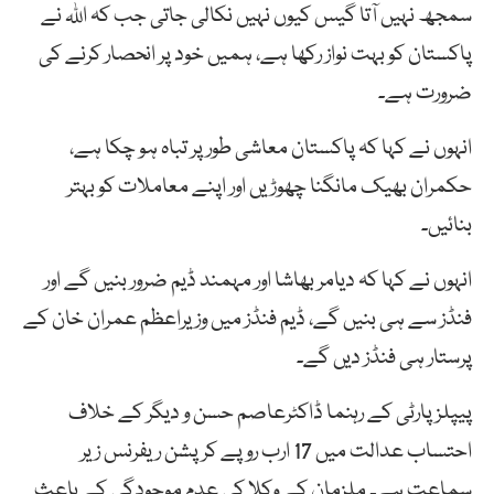
سمجھ نہیں آتا گیس کیوں نہیں نکالی جاتی جب کہ اللہ نے
پاکستان کو بہت نواز رکھا ہے، ہمیں خود پر انحصار کرنے کی
ضرورت ہے۔
انہوں نے کہا کہ پاکستان معاشی طور پر تباہ ہو چکا ہے،
حکمران بھیک مانگنا چھوڑیں اور اپنے معاملات کو بہتر
بنائیں۔
انہوں نے کہا کہ دیامر بھاشا اور مہمند ڈیم ضرور بنیں گے اور
فنڈز سے ہی بنیں گے، ڈیم فنڈز میں وزیراعظم عمران خان کے
پرستار ہی فنڈز دیں گے۔
پیپلز پارٹی کے رہنما ڈاکٹرعاصم حسن و دیگر کے خلاف
احتساب عدالت میں 17 ارب روپے کرپشن ریفرنس زیر
سماعت ہے۔ ملزمان کے وکلا کی عدم موجودگی کے باعث