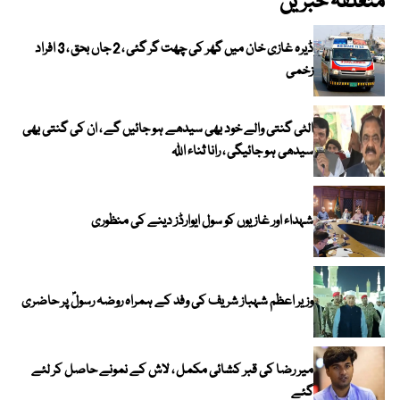
متعلقہ خبریں
ڈیرہ غازی خان میں گھر کی چھت گر گئی ، 2 جاں بحق ، 3 افراد
زخمی
الٹی گنتی والے خود بھی سیدھے ہو جائیں گے ، ان کی گنتی بھی
سیدھی ہو جائیگی ، رانا ثناء اللہ
شہداء اور غازیوں کو سول ایوارڈز دینے کی منظوری
وزیر اعظم شہباز شریف کی وفد کے ہمراہ روضہ رسولؐ پر حاضری
میر رضا کی قبر کشائی مکمل ، لاش کے نمونے حاصل کر لئے
گئے