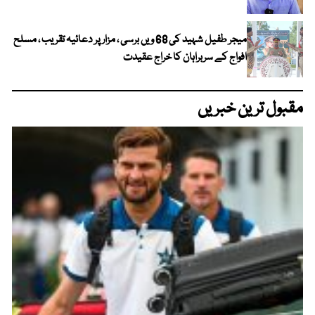
میجر طفیل شہید کی 68 ویں برسی ، مزار پر دعائیہ تقریب ، مسلح
افواج کے سربراہان کا خراج عقیدت
مقبول ترین خبریں