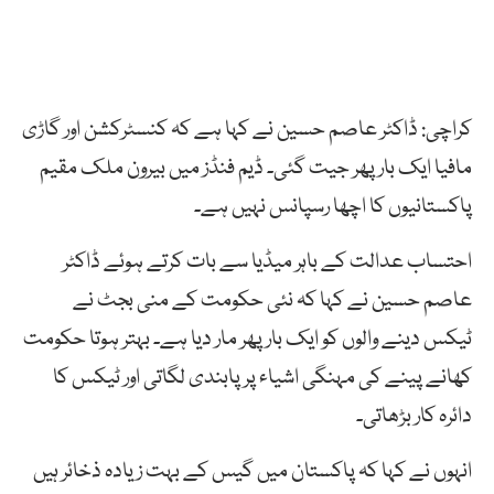
کراچی: ڈاکٹر عاصم حسین نے کہا ہے کہ کنسٹرکشن اور گاڑی
مافیا ایک بار پھر جیت گئی۔ ڈیم فنڈز میں بیرون ملک مقیم
پاکستانیوں کا اچھا رسپانس نہیں ہے۔
احتساب عدالت کے باہر میڈیا سے بات کرتے ہوئے ڈاکٹر
عاصم حسین نے کہا کہ نئی حکومت کے منی بجٹ نے
ٹیکس دینے والوں کو ایک بار پھر مار دیا ہے۔ بہتر ہوتا حکومت
کھانے پینے کی مہنگی اشیاء پر پابندی لگاتی اور ٹیکس کا
دائرہ کار بڑھاتی۔
انہوں نے کہا کہ پاکستان میں گیس کے بہت زیادہ ذخائر ہیں