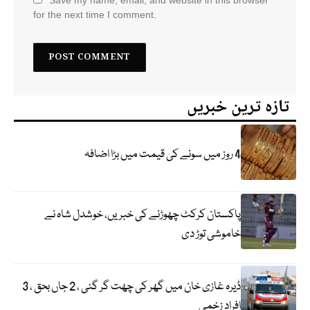
for the next time I comment.
تازہ ترین خبریں
4 روز میں سونے کی قیمت میں بڑا اضافہ
پاکستان کرکٹ چھوڑنے کی خبریں، خوشدل شاہ نے
خاموشی توڑ دی
ڈیرہ غازی خان میں گھر کی چھت گر گئی ، 2 جاں بحق ، 3
افراد زخمی