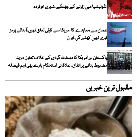
انڈونیشیا میں زلزلے کے جھٹکے، شہری خوفزدہ
عمان سے معاہدے کا امریکا سے کوئی تعلق نہیں، آبنائے ہرمز
فوری نہیں کھلے گی، ایران
پاکستان اور امریکا کا دہشت گردی کے خلاف تعاون مزید
مضبوط بنانے پر اتفاق، علاقائی استحکام بارے بھی اہم فیصلہ
مقبول ترین خبریں