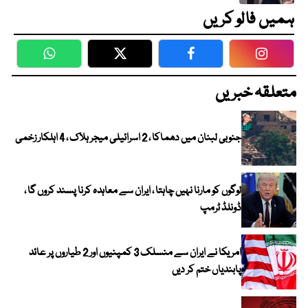
ہمیں فالو کریں
WhatsApp
Twitter
Facebook
Faceboo
متعلقہ خبریں
جنوبی لبنان میں دھماکا ، 2 اسرائیلی میجر ہلاک ، 4 اہلکار زخمی
لوگوں کو مارنا نہیں چاہتا ، ایران سے معاہدہ کرنا پسند کروں گا ،
ڈونلڈ ٹرمپ
امریکا نے ایران سے منسلک 3 کمپنیوں اور 2 طیاروں پر عائد
پابندیاں ختم کر دیں