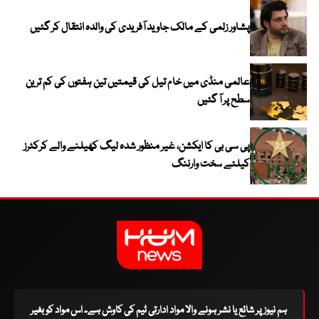
پشاور زلمی کے مالک جاوید آفریدی کی والدہ انتقال کر گئیں
عالمی منڈی میں خام تیل کی قیمتیں تین ہفتوں کی کم ترین
سطح پر آ گئیں
پی سی بی کا ایکشن، غیر منظور شدہ لیگ کھیلنے والے کرکٹرز
کیلئے سخت وارننگ
ہم نیوز پر شائع یا نشر ہونے والا مواد ادارتی ٹیم کی کاوش ہے۔ اس مواد کو بغیر