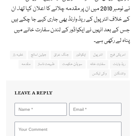
نے نومبر 2010 میں ان پر مقدمہ چلانے کا اعلان کیا تھا۔ ان
کے خلاف انٹرپول کے ریڈ وارنڈ بھی جاری کیے جا چکے ہیں
جس کے بعد انہوں نے ایکواڈور کے لندن سفارت خانے میں
پناہ لے رکھی ہے۔
امریکی فوج
انٹرپول
ایکواڈور
جنگ عراق
جولین اسانج
خفیہ راز
ریڈ وارنٹ
سفارت خانہ
سویڈن حکومت
طبیعت ناساز
مقدمہ
واشنگٹن
وکی لیکس
LEAVE A REPLY