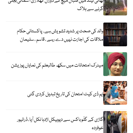
تھائی لینڈ میں فٹبال میچ کے دوران کھلاڑی آسمانی بجلی
گرنے سے ہلاک
والد کی صحت پر شدید تشویش ہے، پاکستانی حکام
ملاقات کی اجازت نہیں دے رہے ، قاسم ، سلیمان
میٹرک امتحانات میں سکھ طالبعلم کی نمایاں پوزیشن
ایم ڈی کیٹ امتحان کی تاریخ تبدیل کردی گئی
گاڑی کے گلَو باکس سے دیوہیکل اژدہا نکل آیا، ڈرائیور
خوفزدہ