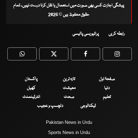
پیشگی اجازت کسی بھی صورت میں استعمال یا نقل کرنا درست نہیں۔ تمام
حقوق محفوظ ہیں © 2026
رابطہ کریں
پرائیویسی پالیسی
WhatsApp
Twitter
Facebook
Faceboo
صفحۂ اول
تازہ ترین
پاکستان
دنیا
معیشت
کھیل
تعلیم
صحت
انٹرٹینمنٹ
ٹیکنالوجی
دلچسپ و عجیب
Pakistan News in Urdu
Sports News in Urdu