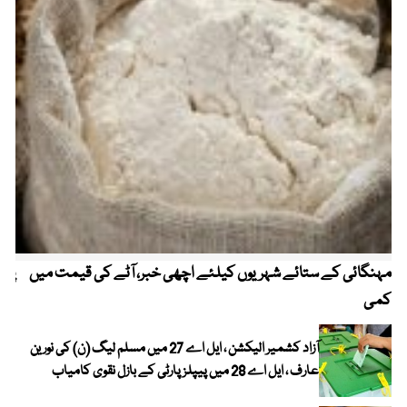
مہنگائی کے ستائے شہریوں کیلئے اچھی خبر، آٹے کی قیمت میں
پیٹ
کمی
آزاد کشمیر الیکشن ، ایل اے 27 میں مسلم لیگ (ن) کی نورین
عارف ، ایل اے 28 میں پیپلز پارٹی کے بازل نقوی کامیاب