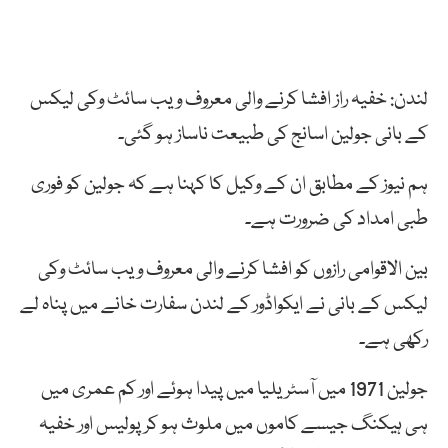
لندن: خفیہ راز افشا کرنے والی معروف ویب سائٹ وکی لیکس
کے بانی جولین اسانج کی طبیعت ناساز ہو گئی۔
ہم نیوز کے مطابق ان کے وکیل کا کہنا ہے کہ جولین کو فوری
طبی امداد کی ضرورت ہے۔
بین الاقوامی رازوں کو افشا کرنے والی معروف ویب سائٹ وکی
لیکس کے بانی نے ایکواڈور کے لندن سفارت خانے میں پناہ لے
رکھی ہے۔
جولین 1971 میں آسٹریلیا میں پیدا ہوئے اور کم عمری میں
ہی ہیکنگ جیسے کاموں میں ملوث ہو کر پولیس اور خفیہ