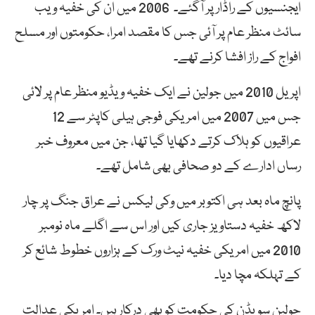
ایجنسیوں کے راڈار پر آگئے۔ 2006 میں ان کی خفیہ ویب
سائٹ منظر عام پر آئی جس کا مقصد امرا، حکومتوں اور مسلح
افواج کے راز افشا کرنے تھے۔
اپریل 2010 میں جولین نے ایک خفیہ ویڈیو منظر عام پر لائی
جس میں 2007 میں امریکی فوجی ہیلی کاپٹر سے 12
عراقیوں کو ہلاک کرتے دکھایا گیا تھا، جن میں معروف خبر
رساں ادارے کے دو صحافی بھی شامل تھے۔
پانچ ماہ بعد ہی اکتوبر میں وکی لیکس نے عراق جنگ پر چار
لاکھ خفیہ دستاویز جاری کیں اور اس سے اگلے ماہ نومبر
2010 میں امریکی خفیہ نیٹ ورک کے ہزاروں خطوط شائع کر
کے تہلکہ مچا دیا۔
جولین سویڈن کی حکومت کو بھی درکار ہیں۔ امریکی عدالت