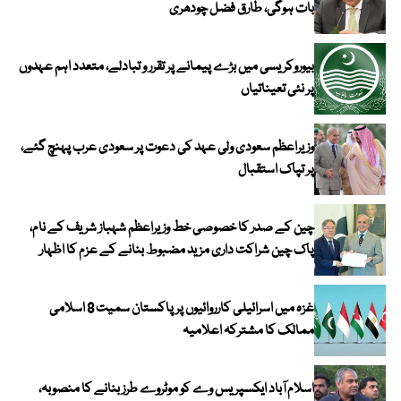
بات ہوگی، طارق فضل چودھری
بیوروکریسی میں بڑے پیمانے پر تقرر و تبادلے، متعدد اہم عہدوں
پر نئی تعیناتیاں
وزیراعظم سعودی ولی عہد کی دعوت پر سعودی عرب پہنچ گئے،
پر تپاک استقبال
چین کے صدر کا خصوصی خط وزیراعظم شہباز شریف کے نام،
پاک چین شراکت داری مزید مضبوط بنانے کے عزم کا اظہار
غزہ میں اسرائیلی کارروائیوں پر پاکستان سمیت 8 اسلامی
ممالک کا مشترکہ اعلامیہ
اسلام آباد ایکسپریس وے کو موٹروے طرز بنانے کا منصوبہ،