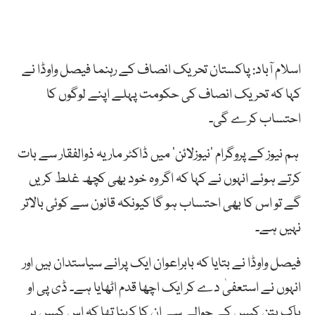
اسلام آباد: پاکستان تحریک انصاف کے رہنما فیصل واوڈا نے
کہا کہ تحریک انصاف کی حکومت پہلے اپنے لوگوں کا
احتساب کرے گی۔
ہم نیوز کے پروگرام ’نیوزلائن‘ میں ڈاکٹر ماریہ ذوالفقار سے بات
کرتے ہوئے انہوں نے کہا کہ اگر وہ خود بھی کچھ غلط کریں
گے تو اس کا بھی احتساب ہو گا کیونکہ قانون سے کوئی بالاتر
نہیں ہے۔
فیصل واوڈا نے بتایا کہ بابراعوان ایک پرانے سیاستدان ہیں اور
انہوں نے استعفیٰ دے کر ایک اچھا قدم اٹھایا ہے۔ ڈی پی او
پاک پتن کیس کے حوالے سے ان کا کہنا تھا کہ اس کیس پر