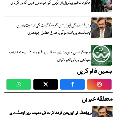
حکومت نے پیٹرول اور ڈیزل کی قیمتوں میں کمی کر دی
وزیراعظم کی اپوزیشن کو مذاکرات کی دعوت، اوپن
ایجنڈے پر بات ہوگی، طارق فضل چودھری
بیوروکریسی میں بڑے پیمانے پر تقرر و تبادلے، متعدد اہم
عہدوں پر نئی تعیناتیاں
ہمیں فالو کریں
WhatsApp
Twitter
Facebook
Faceboo
متعلقہ خبریں
وزیراعظم کی اپوزیشن کو مذاکرات کی دعوت، اوپن ایجنڈے پر