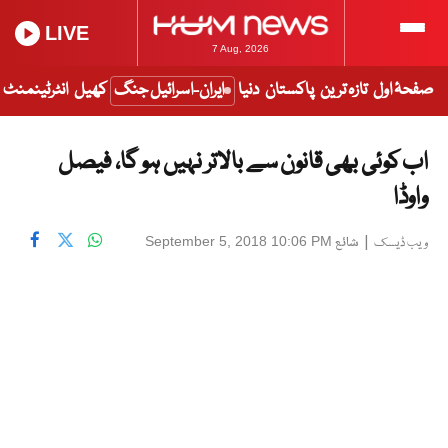
LIVE
7 Aug, 2026
صفحۂ اول
تازہ ترین
پاکستان
دنیا
ایران-اسرائیل جنگ
کھیل
انٹرٹینمنٹ
اب کوئی بھی قانون سے بالاتر نہیں ہو گا، فیصل
واوڈا
|
شائع
September 5, 2018 10:06 PM
ویب ڈیسک