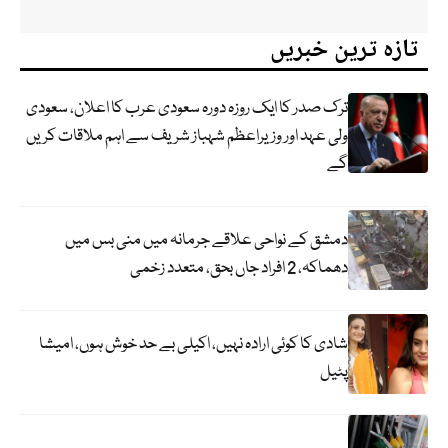
تازہ ترین خبریں
ترک صدر کا ایک روزہ دورہ سعودی عرب کا اعلان، سعودی
ولی عہد اور وزیراعظم شہباز شریف سے اہم ملاقات کریں
گے
دمشق کے نواحی علاقے جرمانہ میں منی بس میں
دھماکہ، 2 افراد جاں بحق، متعدد زخمی
شادی کا کوئی ارادہ نہیں، اکیلی بے حد خوش ہوں، امیشا
پٹیل