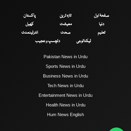
صفحۂ اول
تازہ ترین
پاکستان
دنیا
معیشت
کھیل
تعلیم
صحت
انٹرٹینمنٹ
ٹیکنالوجی
دلچسپ و عجیب
Pakistan News in Urdu
Sports News in Urdu
Business News in Urdu
Tech News in Urdu
Entertainment News in Urdu
Health News in Urdu
Hum News English