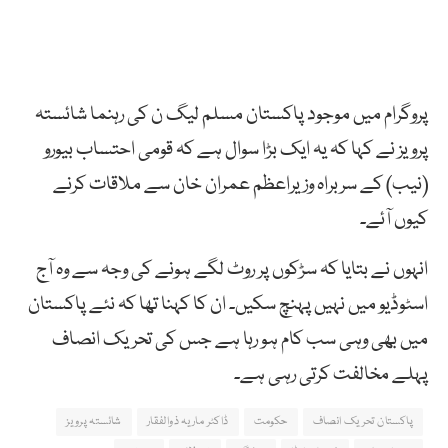
پروگرام میں موجود پاکستان مسلم لیگ ن کی رہنما شائستہ
پرویز نے کہا کہ یہ ایک بڑا سوال ہے کہ قومی احتساب بیورو
(نیب) کے سربراہ وزیراعظم عمران خان سے ملاقات کرنے
کیوں آئے۔
انہوں نے بتایا کہ سڑکوں پر روٹ لگے ہونے کی وجہ سے وہ آج
اسٹوڈیو میں نہیں پہنچ سکیں۔ ان کا کہنا تھا کہ نئے پاکستان
میں بھی وہی سب کام ہو رہا ہے جس کی تحریک انصاف
پہلے مخالفت کرتی رہی ہے۔
پاکستان تحریک انصاف
حکومت
ڈاکٹر ماریہ ذوالفقار
شائستہ پرویز