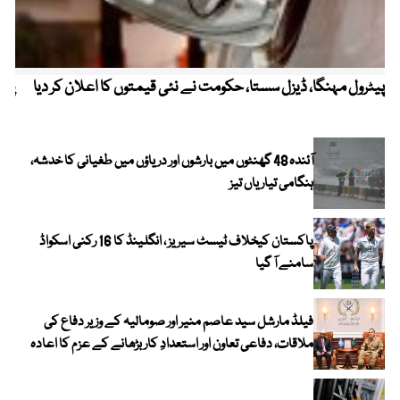
پیٹرول مہنگا، ڈیزل سستا، حکومت نے نئی قیمتوں کا اعلان کر دیا
پنج
آئندہ 48 گھنٹوں میں بارشوں اور دریاؤں میں طغیانی کا خدشہ،
ہنگامی تیاریاں تیز
پاکستان کیخلاف ٹیسٹ سیریز ، انگلینڈ کا 16 رکنی اسکواڈ
سامنے آ گیا
فیلڈ مارشل سید عاصم منیر اور صومالیہ کے وزیر دفاع کی
ملاقات، دفاعی تعاون اور استعدادِ کار بڑھانے کے عزم کا اعادہ