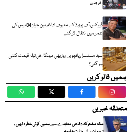
آفریدی
ڈیوکس آف ہیزرڈ کے معروف اداکار بین جونز 84 برس کی
عمر میں انتقال کر گئے
سونا مسلسل پانچویں روز بھی مہنگا ، فی تولہ قیمت کتنی
ہو گئی؟
ہمیں فالو کریں
WhatsApp
Twitter
Facebook
Faceboo
متعلقہ خبریں
مکہ مشترکہ دفاعی معاہدے سے ہمیں کوئی خطرہ نہیں ،
ترجمان ایرانی وزارت خارجہ