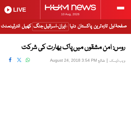
LIVE
10 Aug, 2026
صفحۂ اول
تازہ ترین
پاکستان
دنیا
ایران-اسرائیل جنگ
کھیل
انٹرٹینمنٹ
روس: امن مشقوں میں پاک بھارت کی شرکت
|
شائع
August 24, 2018 3:54 PM
ویب ڈیسک