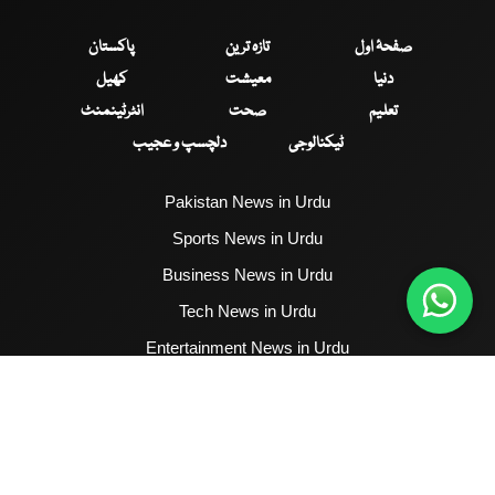
صفحۂ اول
تازہ ترین
پاکستان
دنیا
معیشت
کھیل
تعلیم
صحت
انٹرٹینمنٹ
ٹیکنالوجی
دلچسپ و عجیب
Pakistan News in Urdu
Sports News in Urdu
Business News in Urdu
Tech News in Urdu
Entertainment News in Urdu
Health News in Urdu
Hum News English