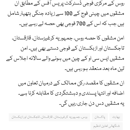
روس کے مرکزی فوجی ڈسٹرکٹ پریس آفس کے مطابق ان
مشقوں میں چینی فوج کے 100 سے زیادہ جنگی ہتھیار شامل
ہیں جب کہ اس کے 700 فوجی بھی حصہ لے رہے ہیں۔
امن مشقوں کا حصہ روس، جمہوریہ کرغیزستان، قازقستان،
تاجکستان اور ازبکستان کے فوجی دستے بھی ہیں۔ امن
مشقیں ایس سی او کے چین میں ہونے والے سالانہ اجلاس کے
تین ماہ بعد منعقد ہو رہی ہیں۔
ان مشقوں کا مقصد رکن ممالک کے درمیان تعاون میں
اضافہ اور انتہا پسندی و دہشتگردی کا مقابلہ کرنا ہے۔
یہ مشقیں دس دن جاری رہیں گی۔
بھارت
پاکستان
روس، جمہوریہ کرغیزستان، قازقستان، تاجکستان اور ازبکستان
شنگھائی تعاون تنظیم