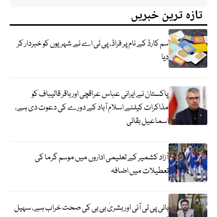
تازہ ترین خبریں
سم کارڈ کے نام پر فراڈ، پی ٹی اے نے شہریوں کو خبردار کر
دیا
پاکستان نے ایرانی عباس عراقچی اورباقر قالیباف کو
مذاکرات کیلئے اسلام آباد کے دورے کی دعوت دی ہے،
اسماعیل بقائی
آزاد کشمیر کے تعلیمی اداروں میں موسم گرما کی
تعطیلات میں اضافہ
بانی پی ٹی آئی اور بشریٰ بی بی کی صحت خراب ہے، سہیل