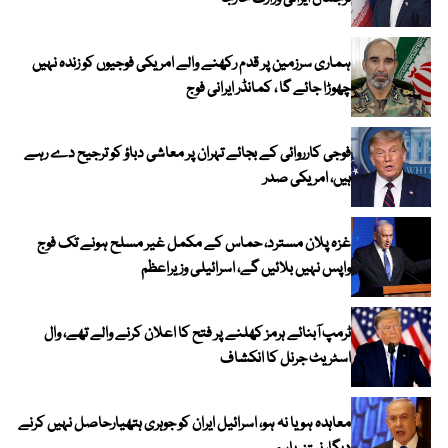
ہماری سرزمین پر قدم رکھنے والے امریکی فوجیوں کو زندہ نہیں
چھوڑا جائے گا ، کمانڈر ایرانی فوج
فوجی کارروائی کے بجائے تہران پر معاشی دباؤ کو ترجیح دے رہے
ہیں، امریکی صدر
غزہ پلان مسترد، حماس کے مکمل غیر مسلح ہونے تک فوج
واپس نہیں بلائیں گے، اسرائیلی وزیراعظم
ٹرمپ آبنائے ہرمز کھلنے پر فتح کا اعلان کرنے والے تھے، وال
اسٹریٹ جرنل کا انکشاف
معاہدہ ہو یا نہ ہو، اسرائیل ایران کو جوہری ہتھیارحاصل نہیں کرنے