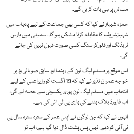
مسائل پر ہی بات کریں گے۔
حمزہ شہباز نے کہا کہ کسی بھی جماعت کے لیے پنجاب میں
شہبازشریف کا مقابلہ کرنا مشکل ہو گا، اسمبلی میں ہارس
ٹریڈنگ اور فلورکراسنگ کسی صورت قبول نہیں کی جائے
گی۔
اس موقع پر مسلم لیگ نون کے رہنما اور سابق صوبائی وزیر
خواجہ عمران نذیر نے کہا کہ 19 اگست کو وزیراعلی کے لیے
انتخاب میں مسلم لیگ نون پوری یکسوئی سے حصہ لے گی،
اب فارورڈ بلاک بننے کی باری پی ٹی آئی کی ہے۔
انہوں نے کہا کہ جن لوگوں نے اپنی عمر کے سترہ سترہ سال پی
ٹی آئی کو دیے انہیں پس پشت ڈال دیا گیا ہے، اب تو