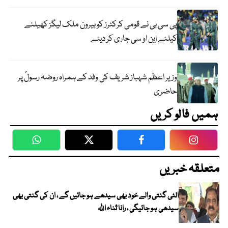
پی سی بی نے قومی کرکٹرز کو بیرون ملک لیگز کھیلنے
کیلئے این او سی جاری کر دیئے
وزیر اعظم شہباز شریف کی وفد کے ہمراہ روضہ رسولؐ پر
حاضری
ہمیں فالو کریں
WhatsApp
Twitter
Facebook
Faceboo
متعلقہ خبریں
الٹی گنتی والے خود بھی سیدھے ہو جائیں گے ، ان کی گنتی بھی
سیدھی ہو جائیگی ، رانا ثناء اللہ