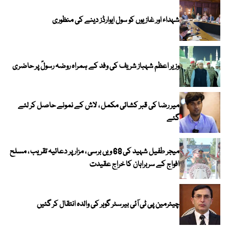
شہداء اور غازیوں کو سول ایوارڈز دینے کی منظوری
وزیر اعظم شہباز شریف کی وفد کے ہمراہ روضہ رسولؐ پر حاضری
میر رضا کی قبر کشائی مکمل ، لاش کے نمونے حاصل کر لئے
گئے
میجر طفیل شہید کی 68 ویں برسی ، مزار پر دعائیہ تقریب ، مسلح
افواج کے سربراہان کا خراج عقیدت
چیئرمین پی ٹی آئی بیرسٹر گوہر کی والدہ انتقال کر گئیں