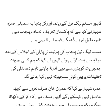
لاہور: مسلم لیگ نون کے رہنما اور رکن پنجاب اسمبلی حمزہ
شہباز نے کہا ہے کہ پاکستان تحریک انصاف پنجاب میں
غیرمعقول اور بے ڈھنگے فیصلے کر رہی ہے۔
مسلم لیگ نون پنجاب کی پارلیمانی پارٹی کے اجلاس کے بعد
میڈیا سے بات کرتے ہوئے انہوں نے کہا کہ ہم کسی صورت
جمہوریت کو پٹری سے نہیں اتارنا چاہتے تاہم دھاندلی کی
تحقیقات پر بھی کوئی سمجھوتہ نہیں کیا جائے گا۔
حمزہ شہباز نے کہا کہ عمران خان صرف نعروں سے کچھ
حاصل نہیں کرسکیں گے اُنہیں ملک میں کام کر کے دکھانا
ہوگا جبکہ ہم اسمبلی میں اپوزیشن کرتے ہوئے صرف