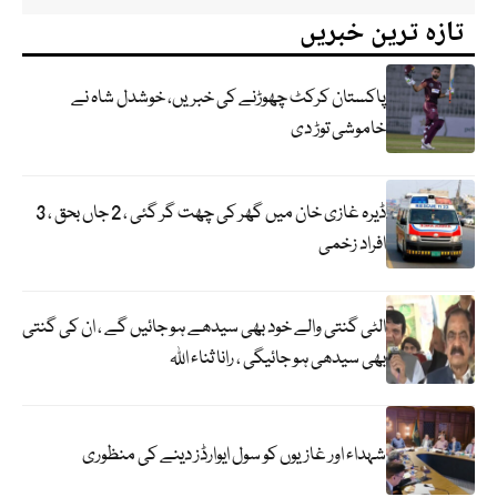
تازہ ترین خبریں
پاکستان کرکٹ چھوڑنے کی خبریں، خوشدل شاہ نے
خاموشی توڑ دی
ڈیرہ غازی خان میں گھر کی چھت گر گئی ، 2 جاں بحق ، 3
افراد زخمی
الٹی گنتی والے خود بھی سیدھے ہو جائیں گے ، ان کی گنتی
بھی سیدھی ہو جائیگی ، رانا ثناء اللہ
شہداء اور غازیوں کو سول ایوارڈز دینے کی منظوری