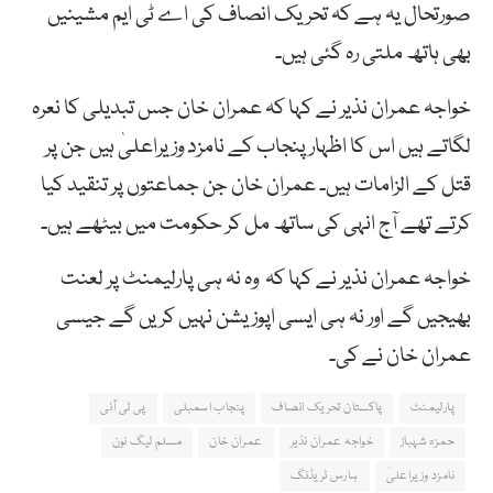
صورتحال یہ ہے کہ تحریک انصاف کی اے ٹی ایم مشینیں
بھی ہاتھ ملتی رہ گئی ہیں۔
خواجہ عمران نذیر نے کہا کہ عمران خان جس تبدیلی کا نعرہ
لگاتے ہیں اس کا اظہار پنجاب کے نامزد وزیراعلیٰ ہیں جن پر
قتل کے الزامات ہیں۔ عمران خان جن جماعتوں پر تنقید کیا
کرتے تھے آج انہی کی ساتھ مل کر حکومت میں بیٹھے ہیں۔
خواجہ عمران نذیر نے کہا کہ وہ نہ ہی پارلیمنٹ پر لعنت
بھیجیں گے اور نہ ہی ایسی اپوزیشن نہیں کریں گے جیسی
عمران خان نے کی۔
پارلیمنٹ
پاکستان تحریک انصاف
پنجاب اسمبلی
پی ٹی آئی
حمزہ شہباز
خواجہ عمران نذیر
عمران خان
مسلم لیگ نون
نامزد وزیراعلیٰ
ہارس ٹریڈنگ