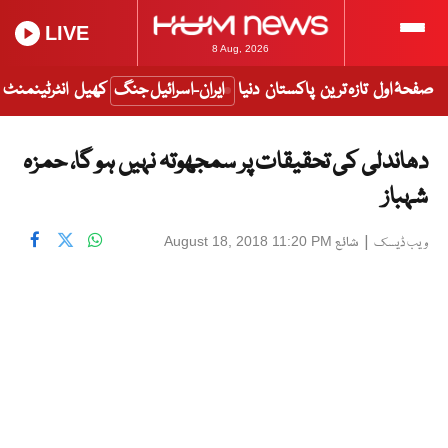
LIVE
8 Aug, 2026
صفحۂ اول
تازہ ترین
پاکستان
دنیا
ایران-اسرائیل جنگ
کھیل
انٹرٹینمنٹ
دھاندلی کی تحقیقات پر سمجھوتہ نہیں ہو گا، حمزہ
شہباز
|
شائع
August 18, 2018 11:20 PM
ویب ڈیسک