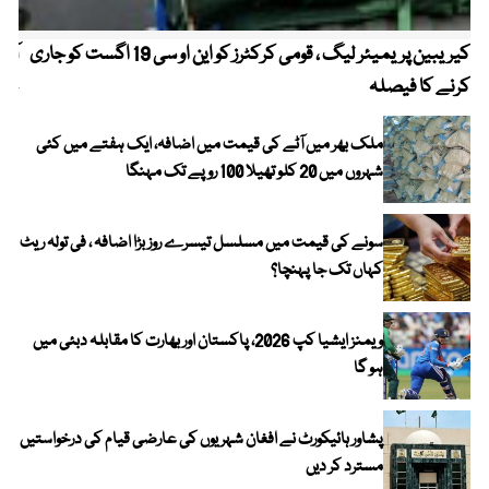
کیریبین پریمیئر لیگ ، قومی کرکٹرز کو این او سی 19 اگست کو جاری
آز
کرنے کا فیصلہ
چھی
ملک بھر میں آٹے کی قیمت میں اضافہ، ایک ہفتے میں کئی
شہروں میں 20 کلو تھیلا 100 روپے تک مہنگا
سونے کی قیمت میں مسلسل تیسرے روز بڑا اضافہ ، فی تولہ ریٹ
کہاں تک جا پہنچا؟
ویمنز ایشیا کپ 2026، پاکستان اور بھارت کا مقابلہ دبئی میں
ہو گا
پشاور ہائیکورٹ نے افغان شہریوں کی عارضی قیام کی درخواستیں
مسترد کر دیں