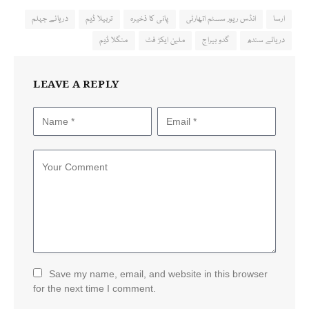
ارسا
انڈس ریور سسٹم اتھارٹی
پانی کا ذخیرہ
تربیلا ڈیم
دریائے جہلم
دریائے سندھ
گدو بیراج
ملین ایکڑ فٹ
منگلا ڈیم
LEAVE A REPLY
Save my name, email, and website in this browser
for the next time I comment.