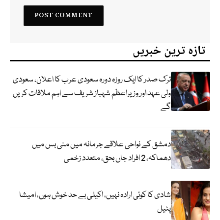
تازہ ترین خبریں
ترک صدر کا ایک روزہ دورہ سعودی عرب کا اعلان، سعودی
ولی عہد اور وزیراعظم شہباز شریف سے اہم ملاقات کریں
گے
دمشق کے نواحی علاقے جرمانہ میں منی بس میں
دھماکہ، 2 افراد جاں بحق، متعدد زخمی
شادی کا کوئی ارادہ نہیں، اکیلی بے حد خوش ہوں، امیشا
پٹیل