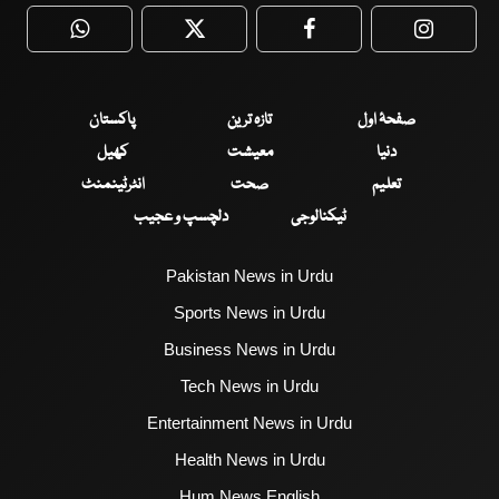
WhatsApp
Twitter
Facebook
Faceboo
صفحۂ اول
تازہ ترین
پاکستان
دنیا
معیشت
کھیل
تعلیم
صحت
انٹرٹینمنٹ
ٹیکنالوجی
دلچسپ و عجیب
Pakistan News in Urdu
Sports News in Urdu
Business News in Urdu
Tech News in Urdu
Entertainment News in Urdu
Health News in Urdu
Hum News English