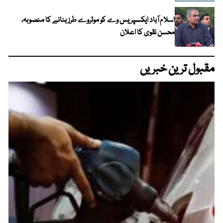
اسلام آباد ایکسپریس وے کو موٹروے طرز بنانے کا منصوبہ،
محسن نقوی کا اعلان
مقبول ترین خبریں