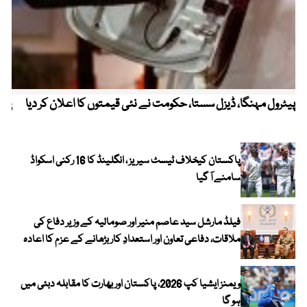
پیٹرول مہنگا، ڈیزل سستا، حکومت نے نئی قیمتوں کا اعلان کر دیا
پنج
پاکستان کیخلاف ٹیسٹ سیریز ، انگلینڈ کا 16 رکنی اسکواڈ
سامنے آ گیا
فیلڈ مارشل سید عاصم منیر اور صومالیہ کے وزیر دفاع کی
ملاقات، دفاعی تعاون اور استعدادِ کار بڑھانے کے عزم کا اعادہ
ویمنز ایشیا کپ 2026، پاکستان اور بھارت کا مقابلہ دبئی میں
ہو گا