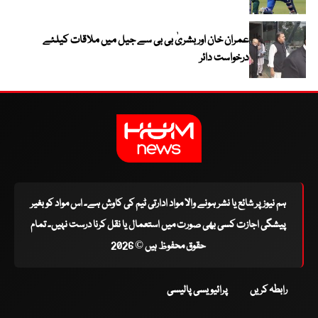
عمران خان اور بشریٰ بی بی سے جیل میں ملاقات کیلئے
درخواست دائر
ہم نیوز پر شائع یا نشر ہونے والا مواد ادارتی ٹیم کی کاوش ہے۔ اس مواد کو بغیر
پیشگی اجازت کسی بھی صورت میں استعمال یا نقل کرنا درست نہیں۔ تمام
حقوق محفوظ ہیں © 2026
رابطہ کریں
پرائیویسی پالیسی