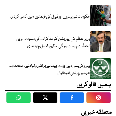
حکومت نے پیٹرول اور ڈیزل کی قیمتوں میں کمی کر دی
وزیراعظم کی اپوزیشن کو مذاکرات کی دعوت، اوپن
ایجنڈے پر بات ہوگی، طارق فضل چودھری
بیوروکریسی میں بڑے پیمانے پر تقرر و تبادلے، متعدد اہم
عہدوں پر نئی تعیناتیاں
ہمیں فالو کریں
WhatsApp
Twitter
Facebook
Faceboo
متعلقہ خبریں