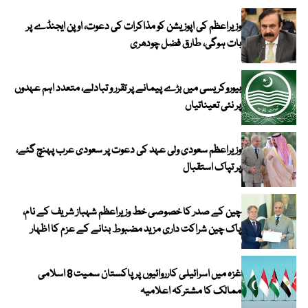
وزیراعظم کی اپوزیشن کو مذاکرات کی دعوت، اوپن ایجنڈے پر
بات ہوگی، طارق فضل چودھری
بیوروکریسی میں بڑے پیمانے پر تقرر و تبادلے، متعدد اہم عہدوں
پر نئی تعیناتیاں
وزیراعظم سعودی ولی عہد کی دعوت پر سعودی عرب پہنچ گئے،
پر تپاک استقبال
چین کے صدر کا خصوصی خط وزیراعظم شہباز شریف کے نام،
پاک چین شراکت داری مزید مضبوط بنانے کے عزم کا اظہار
غزہ میں اسرائیلی کارروائیوں پر پاکستان سمیت 8 اسلامی
ممالک کا مشترکہ اعلامیہ