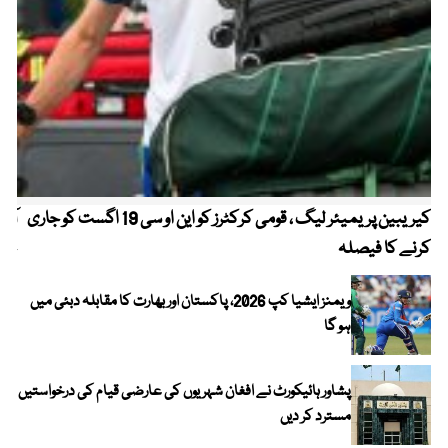
کیریبین پریمیئر لیگ ، قومی کرکٹرز کو این او سی 19 اگست کو جاری
آز
کرنے کا فیصلہ
چھی
ویمنز ایشیا کپ 2026، پاکستان اور بھارت کا مقابلہ دبئی میں
ہو گا
پشاور ہائیکورٹ نے افغان شہریوں کی عارضی قیام کی درخواستیں
مسترد کر دیں