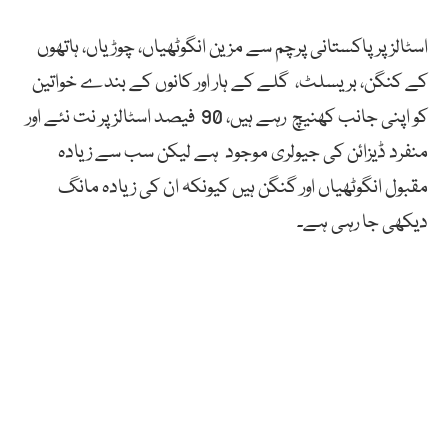
اسٹالز پر پاکستانی پرچم سے مزین انگوٹھیاں، چوڑیاں، ہاتھوں
کے کنگن، بریسلٹ، گلے کے ہار اور کانوں کے بندے خواتین
کو اپنی جانب کھنیچ رہے ہیں، 90 فیصد اسٹالز پر نت نئے اور
منفرد ڈیزائن کی جیولری موجود ہے لیکن سب سے زیادہ
مقبول انگوٹھیاں اور گنگن ہیں کیونکہ ان کی زیادہ مانگ
دیکھی جا رہی ہے۔