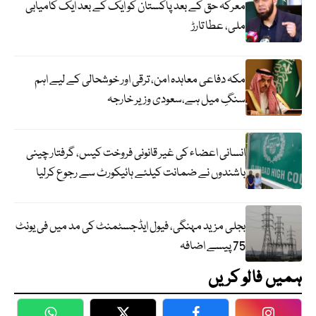
معرکہ حق کے بعد پاکستان کو ایک کے بعد ایک کامیابی
ملی، عطا تارڑ
مکہ دفاعی معاہدہ امن، ترقی اور خوشحالی کے لیے اہم
سنگِ میل ہے،سعودی وزیر خارجہ
انسانی اعضاء کی غیر قانونی فروخت کیس، گرفتار چینی
باشندوں نے ضمانت کیلئے ہائیکورٹ سے رجوع کرلیا
بجلی مزید مہنگی، فیول ایڈجسٹمنٹ کی مد میں فی یونٹ
75 پیسے اضافہ
ہمیں فالو کریں