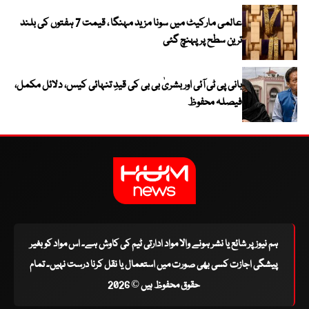
عالمی مارکیٹ میں سونا مزید مہنگا ، قیمت 7 ہفتوں کی بلند
ترین سطح پر پہنچ گئی
بانی پی ٹی آئی اور بشریٰ بی بی کی قیدِ تنہائی کیس، دلائل مکمل،
فیصلہ محفوظ
ہم نیوز پر شائع یا نشر ہونے والا مواد ادارتی ٹیم کی کاوش ہے۔ اس مواد کو بغیر
پیشگی اجازت کسی بھی صورت میں استعمال یا نقل کرنا درست نہیں۔ تمام
حقوق محفوظ ہیں © 2026