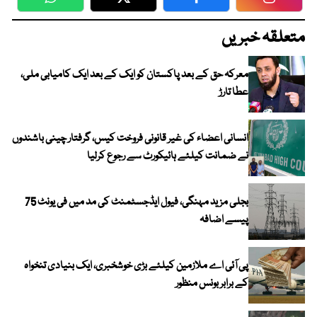
WhatsApp
Twitter
Facebook
Faceboo
متعلقہ خبریں
معرکہ حق کے بعد پاکستان کو ایک کے بعد ایک کامیابی ملی،
عطا تارڑ
انسانی اعضاء کی غیر قانونی فروخت کیس، گرفتار چینی باشندوں
نے ضمانت کیلئے ہائیکورٹ سے رجوع کرلیا
بجلی مزید مہنگی، فیول ایڈجسٹمنٹ کی مد میں فی یونٹ 75
پیسے اضافہ
پی آئی اے ملازمین کیلئے بڑی خوشخبری، ایک بنیادی تنخواہ
کے برابر بونس منظور