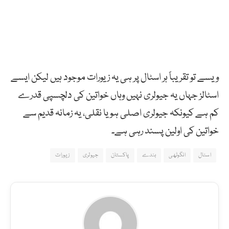
ویسے تو تقریباً ہر اسٹال پر ہی یہ زیورات موجود ہیں لیکن ایسے
اسٹالز جہاں یہ جیولری نہیں وہاں خواتین کی دلچسپی قدرے
کم ہے کیونکہ جیولری اصلی ہو یا نقلی، یہ زمانہ قدیم سے
خواتین کی اولین پسند رہی ہے۔
اسٹال
انگوٹھی
بندے
پاکستان
جیولری
زیورات