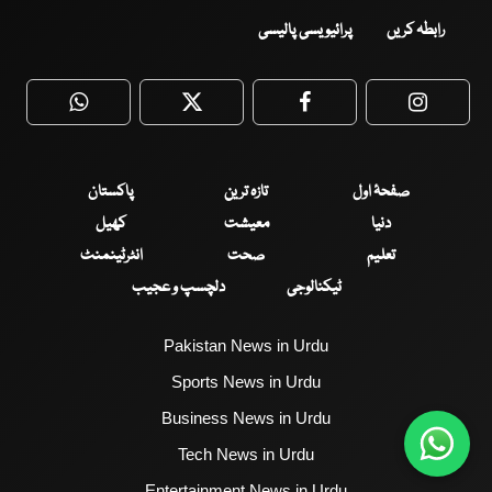
رابطہ کریں
پرائیویسی پالیسی
WhatsApp
Twitter
Facebook
Faceboo
صفحۂ اول
تازہ ترین
پاکستان
دنیا
معیشت
کھیل
تعلیم
صحت
انٹرٹینمنٹ
ٹیکنالوجی
دلچسپ و عجیب
Pakistan News in Urdu
Sports News in Urdu
Business News in Urdu
Tech News in Urdu
Entertainment News in Urdu