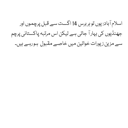
اسلام آباد: یوں تو ہر برس 14 اگست سے قبل پرچموں اور
جھنڈیوں کی بہار آ جاتی ہے لیکن اس مرتبہ پاکستانی پرچم
سے مزین زیورات خواتین میں خاصے مقبول ہو رہے ہیں۔