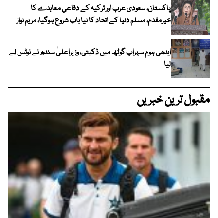
پاکستان، سعودی عرب اور ترکیہ کے دفاعی معاہدے کا
خیرمقدم، مسلم دنیا کے اتحاد کا نیا باب شروع ہوگیا، مریم نواز
ایدھی ہوم سہراب گوٹھ میں ڈکیتی، وزیراعلیٰ سندھ نے نوٹس لے
لیا
مقبول ترین خبریں