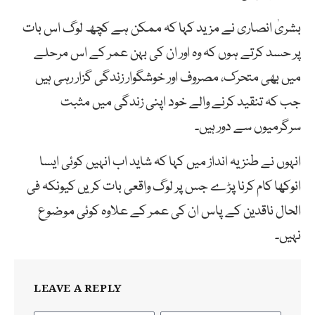
بشریٰ انصاری نے مزید کہا کہ ممکن ہے کچھ لوگ اس بات
پر حسد کرتے ہوں کہ وہ اور ان کی بہن عمر کے اس مرحلے
میں بھی متحرک، مصروف اور خوشگوار زندگی گزار رہی ہیں
جب کہ تنقید کرنے والے خود اپنی زندگی میں مثبت
سرگرمیوں سے دور ہیں۔
انہوں نے طنزیہ انداز میں کہا کہ شاید اب انہیں کوئی ایسا
انوکھا کام کرنا پڑے جس پر لوگ واقعی بات کریں کیونکہ فی
الحال ناقدین کے پاس ان کی عمر کے علاوہ کوئی موضوع
نہیں۔
LEAVE A REPLY