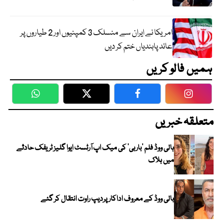
امریکا نے ایران سے منسلک 3 کمپنیوں اور 2 طیاروں پر
عائد پابندیاں ختم کر دیں
ہمیں فالو کریں
WhatsApp
Twitter
Facebook
Faceboo
متعلقہ خبریں
ہالی ووڈ فلم ’باربی‘ کی میک اپ آرٹسٹ ایوا گلیز ٹریفک حادثے
میں ہلاک
بالی ووڈ کے معروف اداکار پردیپ راوت انتقال کر گئے