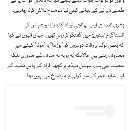
والوں کو دو ٹوک جواب دیتے ہوئے کہا کہ ناقدین کو اب پرانے
طعنے دہرانے کے بجائے کوئی نیا موضوع تلاش کرنا چاہیے۔
بشریٰ انصاری اپنی بھانجی اور اداکارہ زارا نور عباس کی
انسٹاگرام اسٹوریز میں گفتگو کر رہی تھیں، جہاں انہوں نے کہا
کہ بعض لوگ ہر وقت دوسروں کو “بوڑھا” یا “موٹا” کہنے میں
مصروف رہتے ہیں حالانکہ یہ رویہ نہ صرف غیر ضروری بلکہ
عجیب بھی ہے۔ سوشل میڈیا پر کچھ افراد کے پاس تنقید کے
لیے شاید عمر کے سوا کوئی اور موضوع ہی نہیں بچا۔