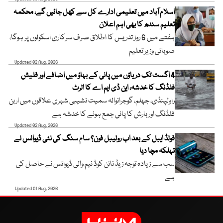
اسلام آباد میں تعلیمی ادارے کل سے کھل جائیں گے، محکمہ
تعلیم سندھ کا بھی اہم اعلان
ہفتے میں 6 روز تدریس کا اطلاق صرف سرکاری اسکولوں پر ہوگا،
صوبائی وزیر تعلیم
Updated 02 Aug, 2026
4 اگست تک دریاؤں میں پانی کے بہاؤ میں اضافے اور فلیش
فلڈنگ کا خدشہ، این ڈی ایم اے کا الرٹ
راولپنڈی، جہلم، گوجرانوالہ سمیت نشیبی شہری علاقوں میں اربن
فلڈنگ اور بارش کا پانی جمع ہونے کا خدشہ ہے
Updated 02 Aug, 2026
فولڈ ایبل کے بعد اب رولیبل فون؟ سام سنگ کی نئی ڈیوائس نے
تہلکہ مچا دیا
سب سے زیادہ توجہ زیڈ نائن کوڈ نیم والی ڈیوائس نے حاصل کی
ہے
Updated 01 Aug, 2026