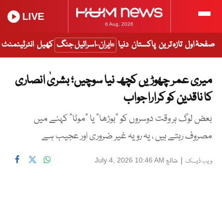
LIVE
6 Aug, 2026
صفحۂ اول
تازہ ترین
پاکستان
دنیا
ایران-اسرائیل جنگ
کھیل
انٹرٹینمنٹ
میری عمر چھوڑیں کچھ نیا سوچیں؛ بشریٰ انصاری
کا ناقدین کو کرارا جواب
بعض لوگ ہر وقت دوسروں کو "بوڑھا" یا "موٹا" کہنے میں
مصروف رہتے ہیں ، یہ رویہ غیر ضروری اور عجیب ہے
|
شائع
July 4, 2026 10:46 AM
ویب ڈیسک