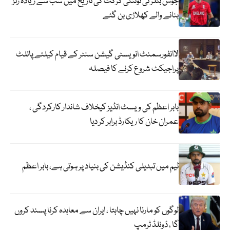
جوس بٹلر ٹی ٹوئنٹی کرکٹ کی تاریخ میں سب سے زیادہ رنز
بنانے والے کھلاڑی بن گئے
لاانفورسمنٹ انویسٹی گیشن سنٹر کے قیام کیلئے پائلٹ
پراجیکٹ شروع کرنے کا فیصلہ
بابر اعظم کی ویسٹ انڈیز کیخلاف شاندار کارکردگی ،
عمران خان کا ریکارڈ برابر کر دیا
ٹیم میں تبدیلی کنڈیشن کی بنیاد پر ہوتی ہے، بابر اعظم
لوگوں کو مارنا نہیں چاہتا ، ایران سے معاہدہ کرنا پسند کروں
گا ، ڈونلڈ ٹرمپ