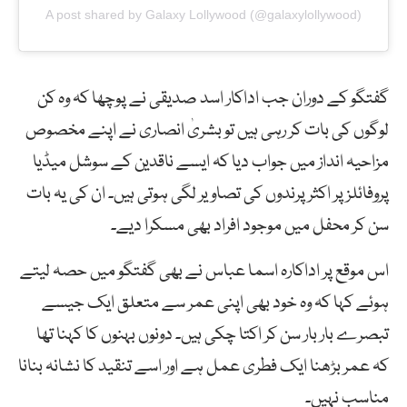
A post shared by Galaxy Lollywood (@galaxylollywood)
گفتگو کے دوران جب اداکار اسد صدیقی نے پوچھا کہ وہ کن
لوگوں کی بات کر رہی ہیں تو بشریٰ انصاری نے اپنے مخصوص
مزاحیہ انداز میں جواب دیا کہ ایسے ناقدین کے سوشل میڈیا
پروفائلز پر اکثر پرندوں کی تصاویر لگی ہوتی ہیں۔ ان کی یہ بات
سن کر محفل میں موجود افراد بھی مسکرا دیے۔
اس موقع پر اداکارہ اسما عباس نے بھی گفتگو میں حصہ لیتے
ہوئے کہا کہ وہ خود بھی اپنی عمر سے متعلق ایک جیسے
تبصرے بار بار سن کر اکتا چکی ہیں۔ دونوں بہنوں کا کہنا تھا
کہ عمر بڑھنا ایک فطری عمل ہے اور اسے تنقید کا نشانہ بنانا
مناسب نہیں۔