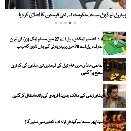
پیٹرول اور ڈیزل سستا، حکومت نے نئی قیمتوں کا اعلان کر دیا
آزاد کشمیر الیکشن ، ایل اے 27 میں مسلم لیگ (ن) کی نورین
عارف ، ایل اے 28 میں پیپلز پارٹی کے بازل نقوی کامیاب
عالمی منڈی میں خام تیل کی قیمتیں تین ہفتوں کی کم ترین
سطح پر آ گئیں
پشاور زلمی کے مالک جاوید آفریدی کی والدہ انتقال کر گئیں
سونا پھر سستا ہوگیا،فی تولہ اب کتنے میں ملے گا؟