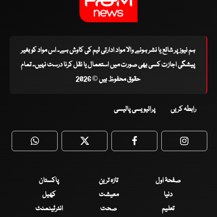
ہم نیوز پر شائع یا نشر ہونے والا مواد ادارتی ٹیم کی کاوش ہے۔ اس مواد کو بغیر
پیشگی اجازت کسی بھی صورت میں استعمال یا نقل کرنا درست نہیں۔ تمام
حقوق محفوظ ہیں © 2026
رابطہ کریں
پرائیویسی پالیسی
WhatsApp
Twitter
Facebook
Faceboo
صفحۂ اول
تازہ ترین
پاکستان
دنیا
معیشت
کھیل
تعلیم
صحت
انٹرٹینمنٹ