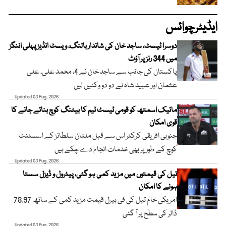
ایڈیٹرچوائس
دوسرا ٹیسٹ، ساجد خان کی شاندار بالنگ، ویسٹ انڈیز پہلی اننگز
میں 344 رنز پر آؤٹ
پاکستان کی جانب سے ساجد خان نے 4، محمد علی، علی
عثمان اور عبید شاہ نے دو دو وکٹیں لیں
Updated 03 Aug, 2026
مائیک اسمتھ کو قومی ٹیسٹ ٹیم کا بیٹنگ کوچ بنائے جانے کا
قوی امکان
جنوبی افریقی کرکٹر اس سے قبل ملتان سلطانز کے اسسٹنٹ
کوچ کے طور پر بھی خدمات انجام دے چکے ہیں
Updated 03 Aug, 2026
تیل کی قیمتوں میں مزید کمی ہو گئی، پیٹرول و ڈیزل سستا
ہونے کا امکان
امریکی خام تیل کی فی بیرل قیمت مزید کمی کے ساتھ 78.97
ڈالر کی سطح پر آ گئی
Updated 03 Aug, 2026