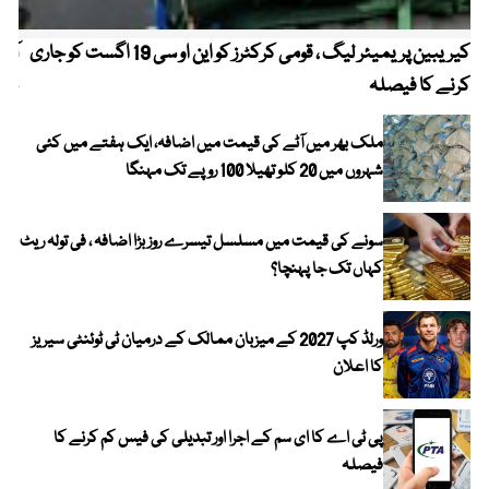
کیریبین پریمیئر لیگ ، قومی کرکٹرز کو این او سی 19 اگست کو جاری
آز
کرنے کا فیصلہ
چھی
ملک بھر میں آٹے کی قیمت میں اضافہ، ایک ہفتے میں کئی
شہروں میں 20 کلو تھیلا 100 روپے تک مہنگا
سونے کی قیمت میں مسلسل تیسرے روز بڑا اضافہ ، فی تولہ ریٹ
کہاں تک جا پہنچا؟
ورلڈ کپ 2027 کے میزبان ممالک کے درمیان ٹی ٹوئنٹی سیریز
کا اعلان
پی ٹی اے کا ای سم کے اجرا اور تبدیلی کی فیس کم کرنے کا
فیصلہ