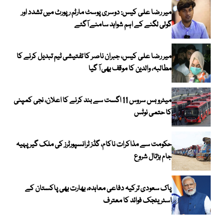
میر رضا علی کیس: دوسری پوسٹ مارٹم رپورٹ میں تشدد اور
گولی لگنے کے اہم شواہد سامنے آگئے
میر رضا علی کیس، جبران ناصر کا تفتیشی ٹیم تبدیل کرنے کا
مطالبہ، والدین کا موقف بھی آ گیا
میٹرو بس سروس 11 اگست سے بند کرنے کا اعلان، نجی کمپنی
کا حتمی نوٹس
حکومت سے مذاکرات ناکام، گڈز ٹرانسپورٹرز کی ملک گیر پہیہ
جام ہڑتال شروع
پاک سعودی ترکیہ دفاعی معاہدہ، بھارت بھی پاکستان کے
اسٹریٹجک فوائد کا معترف