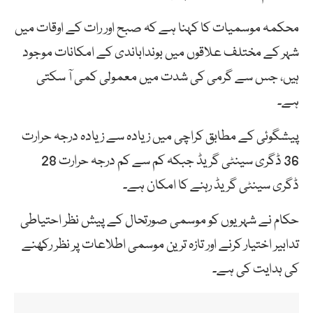
محکمہ موسمیات کا کہنا ہے کہ صبح اور رات کے اوقات میں
شہر کے مختلف علاقوں میں بونداباندی کے امکانات موجود
ہیں، جس سے گرمی کی شدت میں معمولی کمی آ سکتی
ہے۔
پیشگوئی کے مطابق کراچی میں زیادہ سے زیادہ درجہ حرارت
36 ڈگری سینٹی گریڈ جبکہ کم سے کم درجہ حرارت 28
ڈگری سینٹی گریڈ رہنے کا امکان ہے۔
حکام نے شہریوں کو موسمی صورتحال کے پیش نظر احتیاطی
تدابیر اختیار کرنے اور تازہ ترین موسمی اطلاعات پر نظر رکھنے
کی ہدایت کی ہے۔