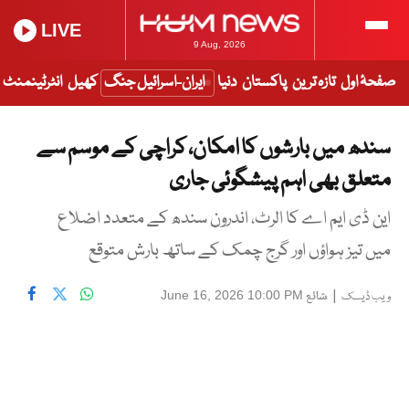
LIVE
9 Aug, 2026
صفحۂ اول
تازہ ترین
پاکستان
دنیا
ایران-اسرائیل جنگ
کھیل
انٹرٹینمنٹ
سندھ میں بارشوں کا امکان، کراچی کے موسم سے
متعلق بھی اہم پیشگوئی جاری
این ڈی ایم اے کا الرٹ، اندرون سندھ کے متعدد اضلاع
میں تیز ہواؤں اور گرج چمک کے ساتھ بارش متوقع
|
شائع
June 16, 2026 10:00 PM
ویب ڈیسک