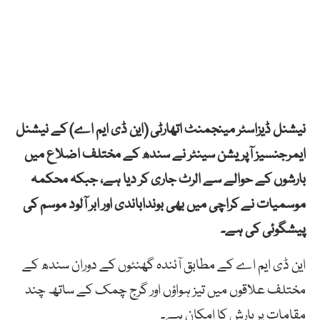
نیشنل ڈیزاسٹر مینجمنٹ اتھارٹی (این ڈی ایم اے) کے نیشنل
ایمرجنسیز آپریشن سینٹر نے سندھ کے مختلف اضلاع میں
بارشوں کے حوالے سے الرٹ جاری کر دیا ہے، جبکہ محکمہ
موسمیات نے کراچی میں بھی بونداباندی اور ابر آلود موسم کی
پیشگوئی کی ہے۔
این ڈی ایم اے کے مطابق آئندہ گھنٹوں کے دوران سندھ کے
مختلف علاقوں میں تیز ہواؤں اور گرج چمک کے ساتھ چند
مقامات پر بارش کا امکان ہے۔