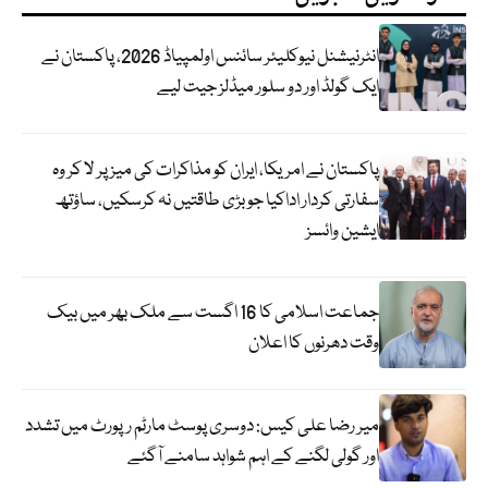
انٹرنیشنل نیوکلیئر سائنس اولمپیاڈ 2026، پاکستان نے
ایک گولڈ اور دو سلور میڈلز جیت لیے
پاکستان نے امریکا، ایران کو مذاکرات کی میز پر لا کر وہ
سفارتی کردار اداکیا جو بڑی طاقتیں نہ کرسکیں، ساؤتھ
ایشین وائسز
جماعت اسلامی کا 16 اگست سے ملک بھر میں بیک
وقت دھرنوں کا اعلان
میر رضا علی کیس: دوسری پوسٹ مارٹم رپورٹ میں تشدد
اور گولی لگنے کے اہم شواہد سامنے آگئے