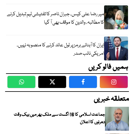
میر رضا علی کیس، جبران ناصر کا تفتیشی ٹیم تبدیل کرنے
کا مطالبہ، والدین کا موقف بھی آ گیا
ایران کا آبنائے ہرمز پر ٹول عائد کرنے کا منصوبہ نہیں،
امریکی نائب صدر
ہمیں فالو کریں
WhatsApp
Twitter
Facebook
Faceboo
متعلقہ خبریں
جماعت اسلامی کا 16 اگست سے ملک بھر میں بیک وقت
دھرنوں کا اعلان