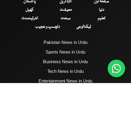
صفحۂ اول
تازہ ترین
پاکستان
دنیا
معیشت
کھیل
تعلیم
صحت
انٹرٹینمنٹ
ٹیکنالوجی
دلچسپ و عجیب
Pakistan News in Urdu
Sports News in Urdu
Business News in Urdu
Tech News in Urdu
Entertainment News in Urdu
Health News in Urdu
Hum News English
2017 - 2026 © All Copyrights Reserved