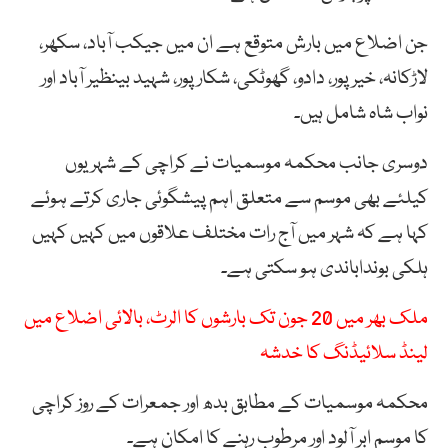
جن اضلاع میں بارش متوقع ہے ان میں جیکب آباد، سکھر،
لاڑکانہ، خیرپور، دادو، گھوٹکی، شکارپور، شہید بینظیر آباد اور
نواب شاہ شامل ہیں۔
دوسری جانب محکمہ موسمیات نے کراچی کے شہریوں
کیلئے بھی موسم سے متعلق اہم پیشگوئی جاری کرتے ہوئے
کہا ہے کہ شہر میں آج رات مختلف علاقوں میں کہیں کہیں
ہلکی بونداباندی ہو سکتی ہے۔
ملک بھر میں 20 جون تک بارشوں کا الرٹ، بالائی اضلاع میں
لینڈ سلائیڈنگ کا خدشہ
محکمہ موسمیات کے مطابق بدھ اور جمعرات کے روز کراچی
کا موسم ابر آلود اور مرطوب رہنے کا امکان ہے۔