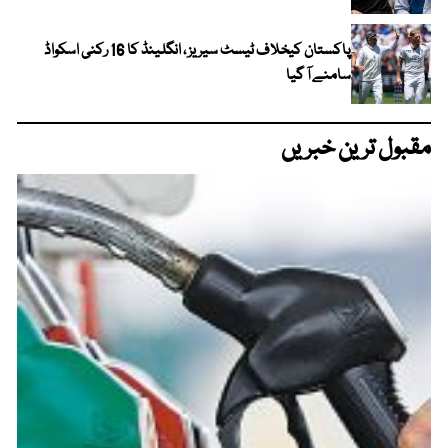
پاکستان کیخلاف ٹیسٹ سیریز ، انگلینڈ کا 16 رکنی اسکواڈ
سامنے آ گیا
مقبول ترین خبریں