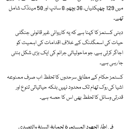
میں 129 چھپکلیاں، 36 بچھو، 8 سانپ اور 50 مینڈک شامل
تھے۔
دبئی کسٹمز کا کہنا ہے کہ یہ کارروائی غیر قانونی جنگلی
حیات کی اسمگلنگ کے خلاف اقدامات کی اہمیت کو
اجاگر کرتی ہے، جو ماحولیاتی جرائم کی ایک بڑی شکل بنتی
جا رہی ہے۔
کسٹمز حکام کے مطابق سرحدوں کا تحفظ اب صرف ممنوعہ
اشیا کی روک تھام تک محدود نہیں بلکہ حیاتیاتی تنوع اور
قدرتی وسائل کا تحفظ بھی اس کا حصہ ہے۔
في إطار الجهود المستمرة لحماية البيئة والتصدي