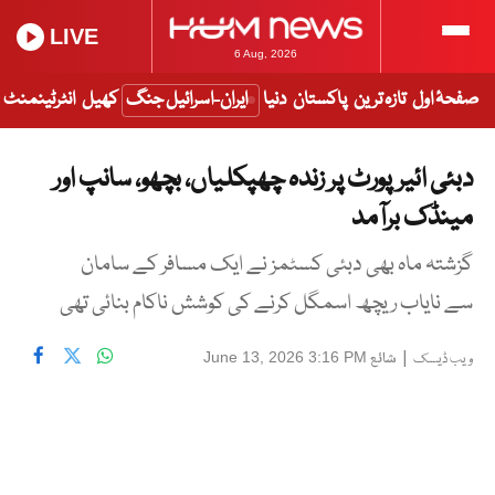
LIVE
6 Aug, 2026
صفحۂ اول
تازہ ترین
پاکستان
دنیا
ایران-اسرائیل جنگ
کھیل
انٹرٹینمنٹ
دبئی ائیرپورٹ پر زندہ چھپکلیاں، بچھو، سانپ اور
مینڈک برآمد
گزشتہ ماہ بھی دبئی کسٹمز نے ایک مسافر کے سامان
سے نایاب ریچھ اسمگل کرنے کی کوشش ناکام بنائی تھی
|
شائع
June 13, 2026 3:16 PM
ویب ڈیسک