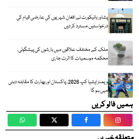
پشاور ہائیکورٹ نے افغان شہریوں کی عارضی قیام کی
درخواستیں مسترد کر دیں
ملک کے مختلف علاقوں میں بارشوں کی پیشگوئی،
محکمہ موسمیات کا الرٹ جاری
ویمنز ایشیا کپ 2026، پاکستان اور بھارت کا مقابلہ دبئی
میں ہو گا
ہمیں فالو کریں
WhatsApp
Twitter
Facebook
Faceboo
متعلقہ خبریں