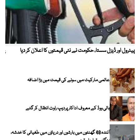
پیٹرول اور ڈیزل سستا، حکومت نے نئی قیمتوں کا اعلان کر دیا
پیٹ
عالمی مارکیٹ میں سونے کی قیمت میں بڑا اضافہ
بالی ووڈ کے معروف اداکار پردیپ راوت انتقال کر گئے
آئندہ 48 گھنٹوں میں بارشوں اور دریاؤں میں طغیانی کا خدشہ،