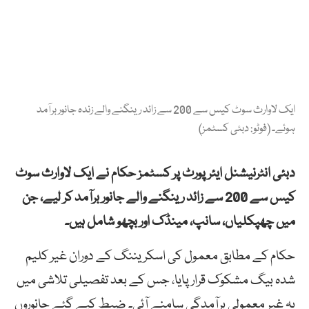
ایک لاوارث سوٹ کیس سے 200 سے زائد رینگنے والے زندہ جانور برآمد
ہوئے۔ (فوٹو: دبئی کسٹمز)
دبئی انٹرنیشنل ایئرپورٹ پر کسٹمز حکام نے ایک لاوارث سوٹ
کیس سے 200 سے زائد رینگنے والے جانور برآمد کر لیے، جن
میں چھپکلیاں، سانپ، مینڈک اور بچھو شامل ہیں۔
حکام کے مطابق معمول کی اسکریننگ کے دوران غیر کلیم
شدہ بیگ مشکوک قرار پایا، جس کے بعد تفصیلی تلاشی میں
یہ غیر معمولی برآمدگی سامنے آئی۔ ضبط کیے گئے جانوروں