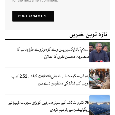
for the next time I comment.
تازہ ترین خبریں
اسلام آباد ایکسپریس وے کو موٹروے طرز بنانے کا
منصوبہ، محسن نقوی کا اعلان
پنجاب حکومت نے بلدیاتی انتخابات کیلئے 12.52 ارب
روپے کے فنڈز کی منظوری دے دی
25 کلو واٹ تک کے سولر صارفین کو بڑی سہولت، نیپرا نے
ریگولیشنز میں ترمیم کردی