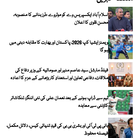
اسلام آباد ایکسپریس وے کو موٹروے طرز بنانے کا منصوبہ،
محسن نقوی کا اعلان
ویمنز ایشیا کپ 2026، پاکستان اور بھارت کا مقابلہ دبئی میں
ہو گا
فیلڈ مارشل سید عاصم منیر اور صومالیہ کے وزیر دفاع کی
ملاقات، دفاعی تعاون اور استعدادِ کار بڑھانے کے عزم کا اعادہ
ٹیم سے ڈراپ ہونے کے بعد نعمان علی کی نئی اننگز، لنکاشائر
کاؤنٹی سے معاہدہ
بانی پی ٹی آئی اور بشریٰ بی بی کی قیدِ تنہائی کیس، دلائل مکمل،
فیصلہ محفوظ