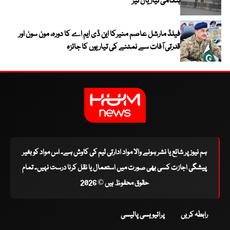
ہنگامی تیاریاں تیز
فیلڈ مارشل عاصم منیرکا این ڈی ایم اے کا دورہ، مون سون اور
قدرتی آفات سے نمٹنے کی تیاریوں کا جائزہ
ہم نیوز پر شائع یا نشر ہونے والا مواد ادارتی ٹیم کی کاوش ہے۔ اس مواد کو بغیر
پیشگی اجازت کسی بھی صورت میں استعمال یا نقل کرنا درست نہیں۔ تمام
حقوق محفوظ ہیں © 2026
رابطہ کریں
پرائیویسی پالیسی