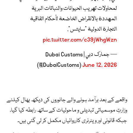
لمحاولات تهريب الحيوانات والنباتات البرية
المهددة بالانقراض الخاضعة لأحكام اتفاقية
التجارة الدولية “سايتس”.
pic.twitter.com/c39jWhgWzn
— جمارك دبي | Dubai Customs
(@DubaiCustoms)
June 12, 2026
واقعے کے بعد برآمد ہونے والے جانوروں کی دیکھ بھال کیلئے
وزارتِ موسمیاتی تبدیلی و ماحولیات کے ساتھ رابطہ کیا گیا،
جبکہ قانونی اور ویٹرنری کارروائیاں مکمل کر لی گئی ہیں۔