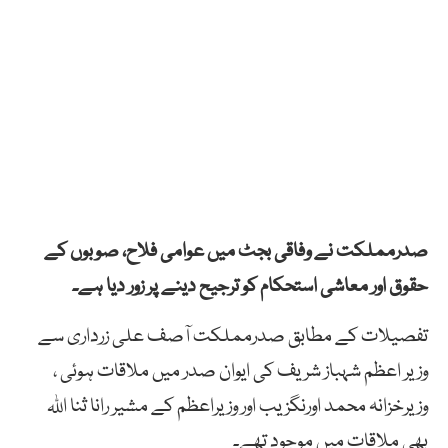
صدرمملکت نے وفاقی بجٹ میں عوامی فلاح، صوبوں کے
حقوق اور معاشی استحکام کو ترجیح دینے پر زور دیا ہے۔
تفصیلات کے مطابق صدرمملکت آصف علی زرداری سے
وزیر اعظم شہباز شریف کی ایوان صدر میں ملاقات ہوئی ،
وزیرخزانہ محمد اورنگزیب اور وزیراعظم کے مشیر رانا ثنا اللہ
بھی ملاقات میں موجود تھے۔