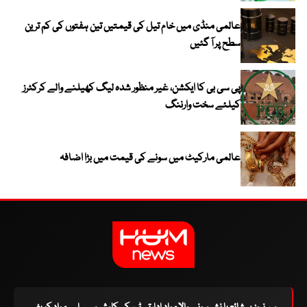
عالمی منڈی میں خام تیل کی قیمتیں تین ہفتوں کی کم ترین
سطح پر آ گئیں
پی سی بی کا ایکشن، غیر منظور شدہ لیگ کھیلنے والے کرکٹرز
کیلئے سخت وارننگ
عالمی مارکیٹ میں سونے کی قیمت میں بڑا اضافہ