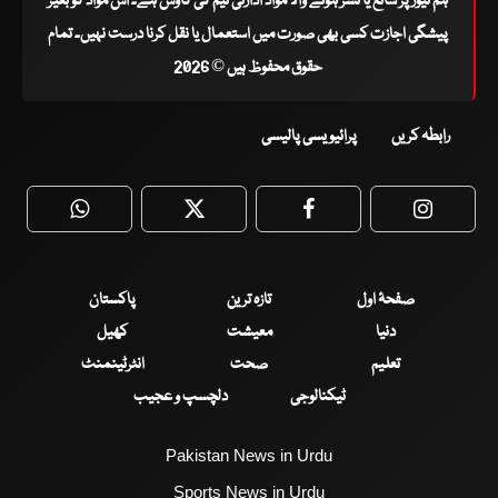
ہم نیوز پر شائع یا نشر ہونے والا مواد ادارتی ٹیم کی کاوش ہے۔ اس مواد کو بغیر
پیشگی اجازت کسی بھی صورت میں استعمال یا نقل کرنا درست نہیں۔ تمام
حقوق محفوظ ہیں © 2026
رابطہ کریں
پرائیویسی پالیسی
WhatsApp
Twitter
Facebook
Faceboo
صفحۂ اول
تازہ ترین
پاکستان
دنیا
معیشت
کھیل
تعلیم
صحت
انٹرٹینمنٹ
ٹیکنالوجی
دلچسپ و عجیب
Pakistan News in Urdu
Sports News in Urdu