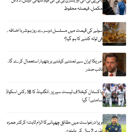
بانی پی ٹی آئی اور بشریٰ بی بی کی قیدِ تنہائی کیس، دلائل
مکمل، فیصلہ محفوظ
سونے کی قیمت میں مسلسل دوسرے روز ہوشربا اضافہ ،
فی تولہ کتنے کا ہو گیا؟
امریکا ایران سے نمٹنے کیلئے ہر ہتھیار استعمال کرے گا،
نائب صدر
پاکستان کیخلاف ٹیسٹ سیریز ، انگلینڈ کا 16 رکنی اسکواڈ
سامنے آ گیا
ویزا درخواست میں حقائق چھپانےکا الزام ثابت؛ کرکٹر حمزہ
نذر پر 2 سال کی پابندی