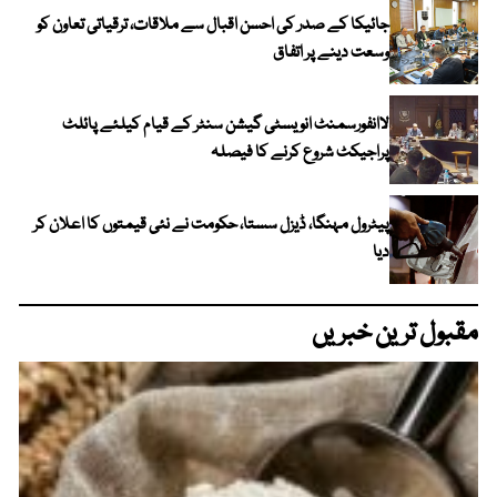
جائیکا کے صدر کی احسن اقبال سے ملاقات، ترقیاتی تعاون کو
وسعت دینے پر اتفاق
لاانفورسمنٹ انویسٹی گیشن سنٹر کے قیام کیلئے پائلٹ
پراجیکٹ شروع کرنے کا فیصلہ
پیٹرول مہنگا، ڈیزل سستا، حکومت نے نئی قیمتوں کا اعلان کر
دیا
مقبول ترین خبریں