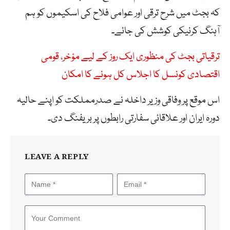
کہ بجٹ میں شرح ترقی اور عوامی فلاح کی اسکیموں کو ہم
آہنگ کرنیکی کوشش کی جائے۔
ترقیاتی بجٹ کی منظوری ایک روز کے لیے مؤخر، قومی
اقتصادی کونسل کا اجلاس کل ہونے کا امکان
اس موقع پر وفاقی وزیر داخلہ نے صدرمملکت کو اپنے حالیہ
دورہ ایران اور علاقائی سفارتی رابطوں پر بریفنگ دی۔
LEAVE A REPLY