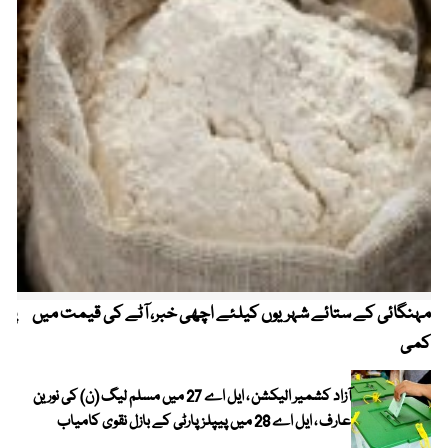
مہنگائی کے ستائے شہریوں کیلئے اچھی خبر، آٹے کی قیمت میں
پیٹ
کمی
آزاد کشمیر الیکشن ، ایل اے 27 میں مسلم لیگ (ن) کی نورین
عارف ، ایل اے 28 میں پیپلز پارٹی کے بازل نقوی کامیاب