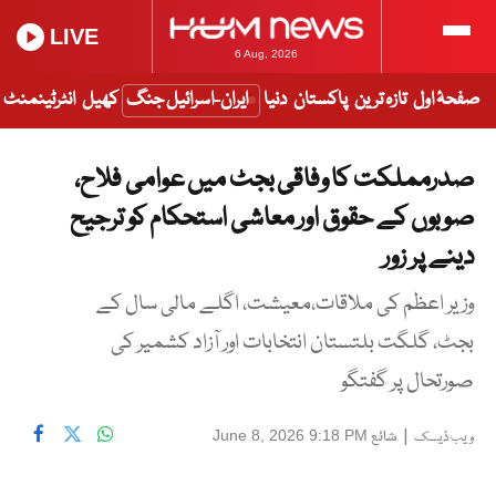
LIVE
6 Aug, 2026
صفحۂ اول
تازہ ترین
پاکستان
دنیا
ایران-اسرائیل جنگ
کھیل
انٹرٹینمنٹ
صدرمملکت کا وفاقی بجٹ میں عوامی فلاح،
صوبوں کے حقوق اور معاشی استحکام کو ترجیح
دینے پر زور
وزیر اعظم کی ملاقات،معیشت، اگلے مالی سال کے
بجٹ، گلگت بلتستان انتخابات اور آزاد کشمیر کی
صورتحال پر گفتگو
|
شائع
June 8, 2026 9:18 PM
ویب ڈیسک