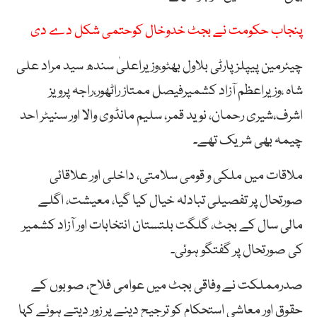
پنجاب حکومت نے بجٹ خدوخال کوحتمی شکل دے دی
چیئرمین پیپلزپارٹی بلاول بھٹو،وزیراعلیٰ سندھ سید مراد علی
شاہ ،وزیراعظم آزاد کشمیرفیصل ممتاز راٹھور،راجہ پرویز
اشرف،شیری رحمان، نوید قمر، سلیم مانڈوی والا اور سنیٹر احد
چیمہ بھی شریک تھے۔
ملاقات میں ملکی و قومی سلامتی، داخلی اور علاقائی
صورتحال پر تفصیلی تبادلہ خیال کیا گیا، معیشت، اگلے
مالی سال کے بجٹ، گلگت بلتستان انتخابات اور آزاد کشمیر
کی صورتحال پر گفتگو ہوئی۔
صدرمملکت نے وفاقی بجٹ میں عوامی فلاح، صوبوں کے
حقوق اور معاشی استحکام کو ترجیح دینے پر زور دیتے ہوئے کہا