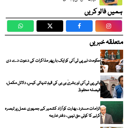
ہمیں فالو کریں
WhatsApp
Twitter
Facebook
Faceboo
متعلقہ خبریں
حکومت نے پی ٹی آئی کو ایک بارپھر مذاکرات کی دعوت دے دی
بانی پی ٹی آئی اور بشریٰ بی بی کی قیدِ تنہائی کیس، دلائل مکمل،
فیصلہ محفوظ
الزامات مسترد ، بھارت کو آزاد کشمیر کے جمہوری عمل پر تبصرہ
کرنے کا کوئی حق نہیں ، دفتر خارجہ