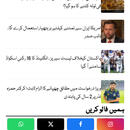
فی تولہ کتنے کا ہو گیا؟
امریکا ایران سے نمٹنے کیلئے ہر ہتھیار استعمال کرے گا،
نائب صدر
پاکستان کیخلاف ٹیسٹ سیریز ، انگلینڈ کا 16 رکنی اسکواڈ
سامنے آ گیا
ویزا درخواست میں حقائق چھپانےکا الزام ثابت؛ کرکٹر حمزہ
نذر پر 2 سال کی پابندی
ہمیں فالو کریں
WhatsApp
Twitter
Facebook
Faceboo