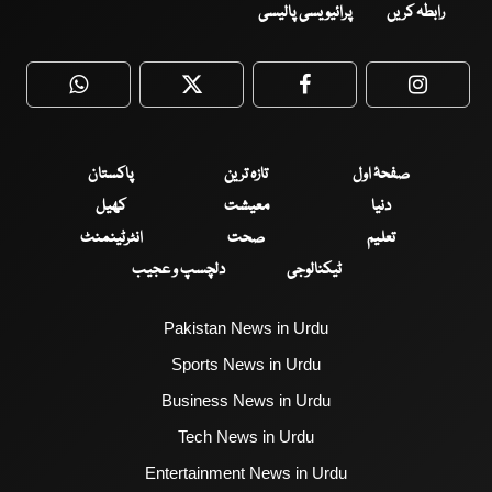
رابطہ کریں
پرائیویسی پالیسی
WhatsApp
Twitter
Facebook
Faceboo
صفحۂ اول
تازہ ترین
پاکستان
دنیا
معیشت
کھیل
تعلیم
صحت
انٹرٹینمنٹ
ٹیکنالوجی
دلچسپ و عجیب
Pakistan News in Urdu
Sports News in Urdu
Business News in Urdu
Tech News in Urdu
Entertainment News in Urdu