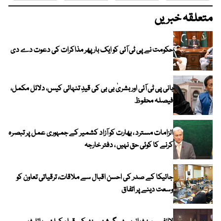
متعلقہ خبریں
حکومت نے پی ٹی آئی کو ایک بارپھر مذاکرات کی دعوت دے دی
بانی پی ٹی آئی اور بشریٰ بی بی کی قیدِ تنہائی کیس، دلائل مکمل،
فیصلہ محفوظ
الزامات مسترد ، بھارت کو آزاد کشمیر کے جمہوری عمل پر تبصرہ
کرنے کا کوئی حق نہیں ، دفتر خارجہ
جائیکا کے صدر کی احسن اقبال سے ملاقات، ترقیاتی تعاون کو
وسعت دینے پر اتفاق