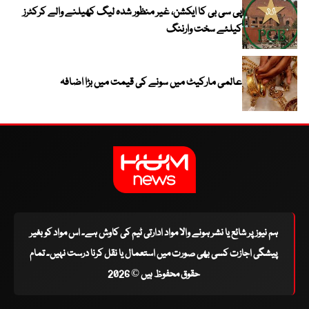
پی سی بی کا ایکشن، غیر منظور شدہ لیگ کھیلنے والے کرکٹرز
کیلئے سخت وارننگ
عالمی مارکیٹ میں سونے کی قیمت میں بڑا اضافہ
ہم نیوز پر شائع یا نشر ہونے والا مواد ادارتی ٹیم کی کاوش ہے۔ اس مواد کو بغیر
پیشگی اجازت کسی بھی صورت میں استعمال یا نقل کرنا درست نہیں۔ تمام
حقوق محفوظ ہیں © 2026