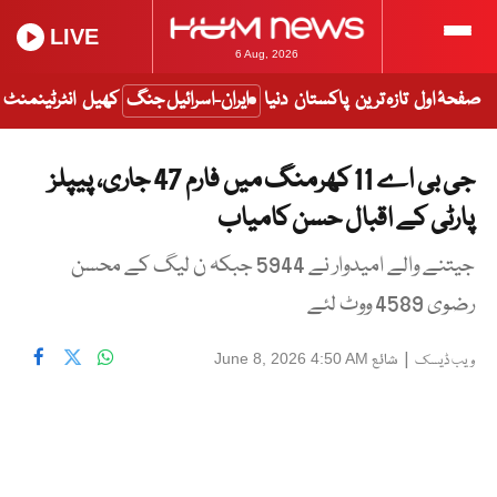
LIVE
6 Aug, 2026
صفحۂ اول
تازہ ترین
پاکستان
دنیا
ایران-اسرائیل جنگ
کھیل
انٹرٹینمنٹ
جی بی اے 11 کھرمنگ میں فارم 47 جاری، پیپلز
پارٹی کے اقبال حسن کامیاب
جیتنے والے امیدوار نے 5944 جبکہ ن لیگ کے محسن
رضوی 4589 ووٹ لئے
|
شائع
June 8, 2026 4:50 AM
ویب ڈیسک