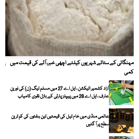
مہنگائی کے ستائے شہریوں کیلئے اچھی خبر، آٹے کی قیمت میں
پیٹ
کمی
آزاد کشمیر الیکشن ، ایل اے 27 میں مسلم لیگ (ن) کی نورین
عارف ، ایل اے 28 میں پیپلز پارٹی کے بازل نقوی کامیاب
عالمی منڈی میں خام تیل کی قیمتیں تین ہفتوں کی کم ترین
سطح پر آ گئیں