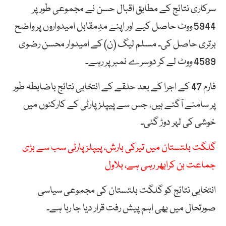
سرکاری نتائج کے مطابق اقبال حسن نے مجموعی طور پر
5944 ووٹ حاصل کیے اور اپنے مدِمقابل امیدواروں پر واضح
برتری حاصل کی۔ مسلم لیگ (ن) کے امیدوار محسن رضوی
4589 ووٹ لے کر دوسرے نمبر پر رہے۔
فارم 47 کے اجرا کے بعد حلقے کے انتخابی نتائج باضابطہ طور
پر سامنے آگئے ہیں، جس سے پیپلز پارٹی کے کارکنوں میں
خوشی کی لہر دوڑ گئی۔
گلگت بلتستان میں تیرکی بارش، پیپلزپارٹی سب سے بڑی
جماعت بن کرابھر رہی ہے، بلاول
انتخابی نتائج کو گلگت بلتستان کی مجموعی سیاسی
صورتحال میں بھی اہم پیش رفت قرار دیا جا رہا ہے۔