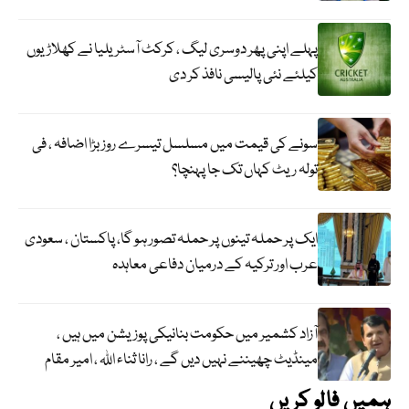
پہلے اپنی پھر دوسری لیگ ، کرکٹ آسٹریلیا نے کھلاڑیوں
کیلئے نئی پالیسی نافذ کر دی
سونے کی قیمت میں مسلسل تیسرے روز بڑا اضافہ ، فی
تولہ ریٹ کہاں تک جا پہنچا؟
ایک پر حملہ تینوں پر حملہ تصور ہو گا، پاکستان ، سعودی
عرب اور ترکیہ کے درمیان دفاعی معاہدہ
آزاد کشمیر میں حکومت بنانیکی پوزیشن میں ہیں ،
مینڈیٹ چھیننے نہیں دیں گے ، رانا ثناء اللہ ، امیر مقام
ہمیں فالو کریں