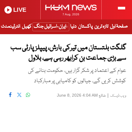
LIVE
7 Aug, 2026
صفحۂ اول
تازہ ترین
پاکستان
دنیا
ایران-اسرائیل جنگ
کھیل
انٹرٹینمنٹ
گلگت بلتستان میں تیرکی بارش، پیپلزپارٹی سب
سے بڑی جماعت بن کرابھر رہی ہے، بلاول
عوام کے اعتماد پر شکر گزار ہیں، حکومت بنانے کی
کوشش کریں گے، جیالوں کو کامیابی پر مبارکباد
|
شائع
June 8, 2026 4:04 AM
ویب ڈیسک