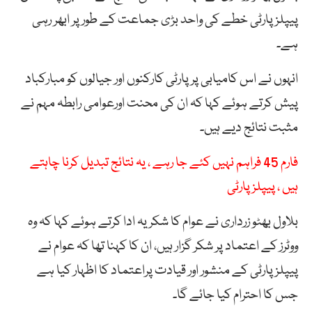
پیپلزپارٹی خطے کی واحد بڑی جماعت کے طور پر ابھر رہی
ہے۔
انہوں نے اس کامیابی پر پارٹی کارکنوں اور جیالوں کو مبارکباد
پیش کرتے ہوئے کہا کہ ان کی محنت اورعوامی رابطہ مہم نے
مثبت نتائج دیے ہیں۔
فارم 45 فراہم نہیں کئے جا رہے ، یہ نتائج تبدیل کرنا چاہتے
ہیں ، پیپلز پارٹی
بلاول بھٹو زرداری نے عوام کا شکریہ ادا کرتے ہوئے کہا کہ وہ
ووٹرز کے اعتماد پر شکر گزار ہیں، ان کا کہنا تھا کہ عوام نے
پیپلزپارٹی کے منشور اور قیادت پراعتماد کا اظہار کیا ہے
جس کا احترام کیا جائے گا۔