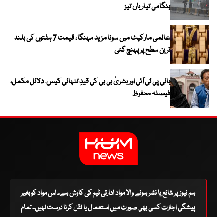
ہنگامی تیاریاں تیز
عالمی مارکیٹ میں سونا مزید مہنگا ، قیمت 7 ہفتوں کی بلند
ترین سطح پر پہنچ گئی
بانی پی ٹی آئی اور بشریٰ بی بی کی قیدِ تنہائی کیس، دلائل مکمل،
فیصلہ محفوظ
ہم نیوز پر شائع یا نشر ہونے والا مواد ادارتی ٹیم کی کاوش ہے۔ اس مواد کو بغیر
پیشگی اجازت کسی بھی صورت میں استعمال یا نقل کرنا درست نہیں۔ تمام