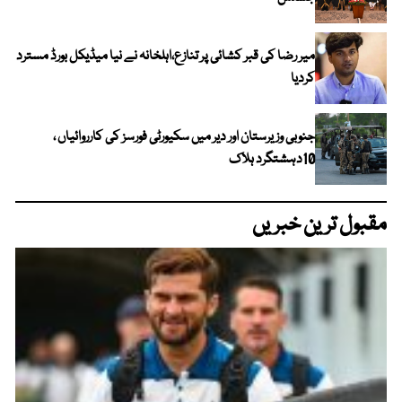
میر رضا کی قبر کشائی پر تنازع،اہلخانہ نے نیا میڈیکل بورڈ مسترد
کردیا
جنوبی وزیرستان اور دیر میں سکیورٹی فورسز کی کارروائیاں ،
10دہشتگرد ہلاک
مقبول ترین خبریں