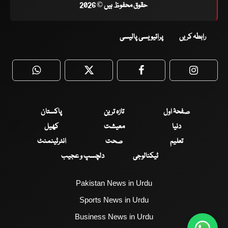
حقوق محفوظ ہیں © 2026
رابطہ کریں
پرائیویسی پالیسی
WhatsApp
Twitter
Facebook
Faceboo
صفحۂ اول
تازہ ترین
پاکستان
دنیا
معیشت
کھیل
تعلیم
صحت
انٹرٹینمنٹ
ٹیکنالوجی
دلچسپ و عجیب
Pakistan News in Urdu
Sports News in Urdu
Business News in Urdu