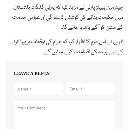
چیئرمین پیپلزپارٹی نے مزید کہا کہ پارٹی گلگت بلتستان
میں حکومت بنانے کی کوشش کرے گی اور عوامی خدمت
کے مشن کو آگے بڑھایا جائے گا۔
انہوں نے اس عزم کا اظہار کیا کہ عوام کی توقعات پر پورا اترنے
کے لیے ہر ممکن اقدامات کیے جائیں گے۔
LEAVE A REPLY