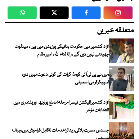
WhatsApp
Twitter
Facebook
Faceboo
متعلقہ خبریں
آزاد کشمیر میں حکومت بنانیکی پوزیشن میں ہیں ، مینڈیٹ
چھیننے نہیں دیں گے ، رانا ثناء اللہ ، امیر مقام
میں نے پی ٹی آئی کومذاکرات کی کوئی دعوت نہیں دی،
اسپیکرقومی اسمبلی
آزاد کشمیرالیکشن تیسرا مرحلہ؛ضلع پونچھ اور پلندری میں
انتخابات مؤخر
جسٹس مسرت ہلالی ریٹائر؛خدمات ناقابل فراموش ہیں،چیف
جسٹس