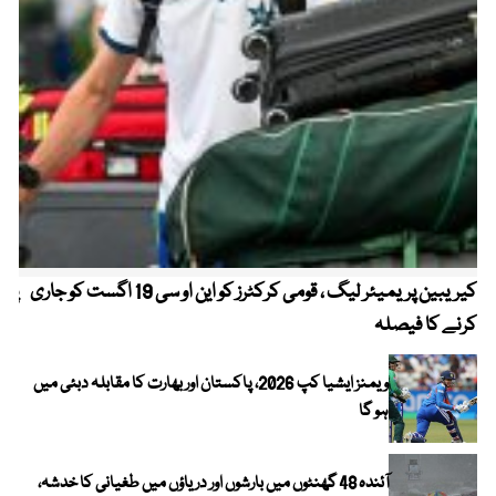
کیریبین پریمیئر لیگ ، قومی کرکٹرز کو این او سی 19 اگست کو جاری
پیٹ
کرنے کا فیصلہ
ویمنز ایشیا کپ 2026، پاکستان اور بھارت کا مقابلہ دبئی میں
ہو گا
آئندہ 48 گھنٹوں میں بارشوں اور دریاؤں میں طغیانی کا خدشہ،