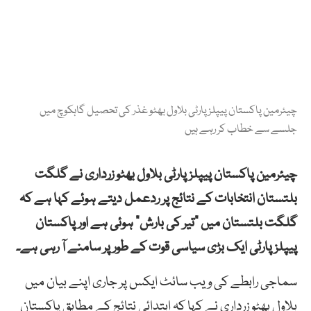
چیئرمین پاکستان پیپلز پارٹی بلاول بھٹو غذر کی تحصیل گاہکوچ میں
جلسے سے خطاب کر رہے ہیں
چیئرمین پاکستان پیپلزپارٹی بلاول بھٹو زرداری نے گلگت
بلتستان انتخابات کے نتائج پر ردعمل دیتے ہوئے کہا ہے کہ
گلگت بلتستان میں “تیر کی بارش” ہوئی ہے اور پاکستان
پیپلزپارٹی ایک بڑی سیاسی قوت کے طور پر سامنے آ رہی ہے۔
سماجی رابطے کی ویب سائٹ ایکس پر جاری اپنے بیان میں
بلاول بھٹو زرداری نے کہا کہ ابتدائی نتائج کے مطابق پاکستان