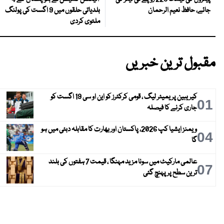
بلدیاتی حلقوں میں 9 اگست کی پولنگ
جائے، حافظ نعیم الرحمان
ملتوی کردی
مقبول ترین خبریں
کیریبین پریمیئر لیگ ، قومی کرکٹرز کو این او سی 19 اگست کو
01
جاری کرنے کا فیصلہ
ویمنز ایشیا کپ 2026، پاکستان اور بھارت کا مقابلہ دبئی میں ہو
04
گا
عالمی مارکیٹ میں سونا مزید مہنگا ، قیمت 7 ہفتوں کی بلند
07
ترین سطح پر پہنچ گئی