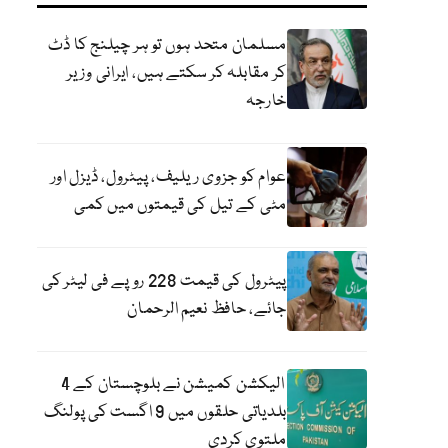
مسلمان متحد ہوں تو ہر چیلنج کا ڈٹ
کر مقابلہ کر سکتے ہیں، ایرانی وزیر
خارجہ
عوام کو جزوی ریلیف، پیٹرول، ڈیزل اور
مٹی کے تیل کی قیمتوں میں کمی
پیٹرول کی قیمت 228 روپے فی لیٹر کی
جائے، حافظ نعیم الرحمان
الیکشن کمیشن نے بلوچستان کے 4
بلدیاتی حلقوں میں 9 اگست کی پولنگ
ملتوی کردی