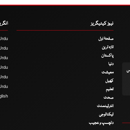
نیوز کیٹیگریز
انگر
صفحۂ اول
Urdu
تازہ ترین
Urdu
پاکستان
Urdu
دنیا
Urdu
اس
معیشت
Urdu
کھیل
Urdu
تعلیم
lish
صحت
انٹرٹینمنٹ
ٹیکنالوجی
دلچسپ و عجیب