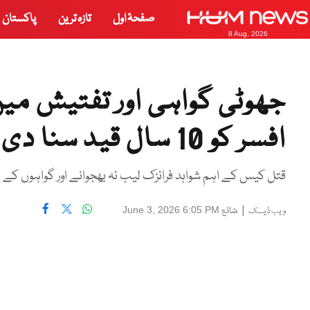
صفحۂ اول
تازہ ترین
پاکستان
8 Aug, 2026
جھوٹی گواہی اور تفتیش می
افسر کو 10 سال قید سنا دی
قتل کیس کے اہم شواہد فرانزک لیب نہ بھجوانے اور گواہوں کے ب
|
شائع
June 3, 2026 6:05 PM
ویب ڈیسک