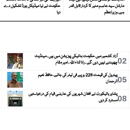
مارشل سید عاصم منیر کا کردار قابل قدر
حکومت نے نیا میڈیکل بورڈ تشکیل دے
ہے، وزیراعظم
دیا
آزاد کشمیر میں حکومت بنانیکی پوزیشن میں ہیں ، مینڈیٹ
3
02
چھیننے نہیں دیں گے ، رانا ثناء اللہ ، امیر مقام
پیٹرول کی قیمت 228 روپے فی لیٹر کی جائے، حافظ نعیم
6
05
الرحمان
پشاور ہائیکورٹ نے افغان شہریوں کی عارضی قیام کی درخواستیں
9
08
مسترد کر دیں