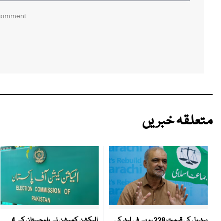
 comment.
متعلقہ خبریں
الیکشن کمیشن نے بلوچستان کے 4
پیٹرول کی قیمت 228 روپے فی لیٹر کی