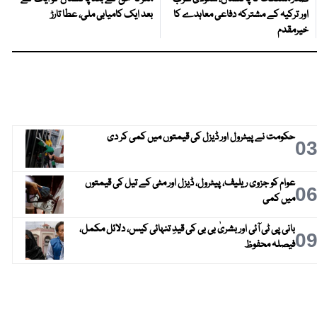
اور ترکیہ کے مشترکہ دفاعی معاہدے کا
بعد ایک کامیابی ملی، عطا تارڑ
خیرمقدم
حکومت نے پیٹرول اور ڈیزل کی قیمتوں میں کمی کر دی
0
عوام کو جزوی ریلیف، پیٹرول، ڈیزل اور مٹی کے تیل کی قیمتوں
0
میں کمی
بانی پی ٹی آئی اور بشریٰ بی بی کی قیدِ تنہائی کیس، دلائل مکمل،
0
فیصلہ محفوظ