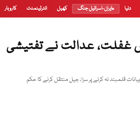
دنیا
ایران-اسرائیل جنگ
کھیل
انٹرٹینمنٹ
کاروبار
ں غفلت، عدالت نے تفتیشی
یانات قلمبند نہ کرنے پر سزا، جیل منتقل کرنے کا حکم