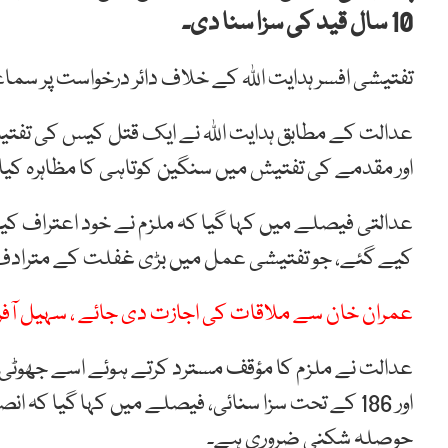
10 سال قید کی سزا سنا دی۔
تفتیشی افسر ہدایت اللہ کے خلاف دائر درخواست پر سم
عدالت کے مطابق ہدایت اللہ نے ایک قتل کیس کی تفتیش 
اور مقدمے کی تفتیش میں سنگین کوتاہی کا مظاہرہ کیا
عدالتی فیصلے میں کہا گیا کہ ملزم نے خود اعتراف کی
کیے گئے، جو تفتیشی عمل میں بڑی غفلت کے متراد
عمران خان سے ملاقات کی اجازت دی جائے ، سہیل آفری
اور 186 کے تحت سزا سنائی، فیصلے میں کہا گیا کہ
حوصلہ شکنی ضروری ہے۔