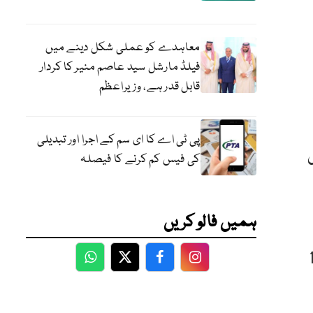
معاہدے کو عملی شکل دینے میں
فیلڈ مارشل سید عاصم منیر کا کردار
قابل قدر ہے، وزیراعظم
پی ٹی اے کا ای سم کے اجرا اور تبدیلی
کی فیس کم کرنے کا فیصلہ
ہمیں فالو کریں
اکستان کی دفعات 193
WhatsApp
Twitter
Facebook
Facebook