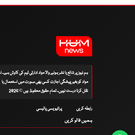
ہم نیوز پر شائع یا نشر ہونے والا مواد ادارتی ٹیم کی کاوش ہے۔ 
مواد کو بغیر پیشگی اجازت کسی بھی صورت میں استعمال یا
نقل کرنا درست نہیں۔ تمام حقوق محفوظ ہیں © 2026
رابطہ کریں
پرائیویسی پالیسی
ہمیں فالو کریں