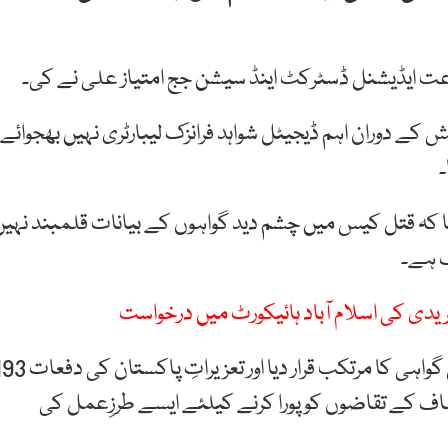
اعت ایڈیشنل ڈسٹرکٹ اینڈ سیشن جج امتیاز علی نے کی۔
کے دوران اہم ڈیجیٹل شواہد فرانزک لیبارٹری نہیں بھجوائے
۔
ا کہ قتل کیس میں چشم دید گواہوں کے بیانات قلمبند نہیں
ف ہے۔
دی کی اسلام آباد ہائیکورٹ میں درخواست
عدالت نے ملزم کا مؤقف مسترد کرتے ہوئے اسے جھوٹی گواہی کا مرتکب قرار دیا اور تعزیراتِ پ
 انصاف کے تقاضوں کو پورا کرنے کیلئے ایسے طرزِعمل کی