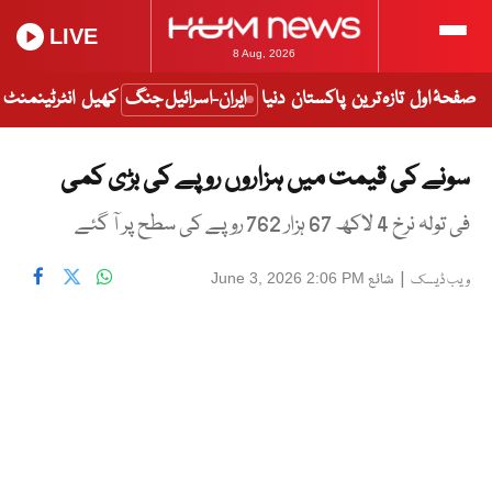
LIVE
8 Aug, 2026
صفحۂ اول
تازہ ترین
پاکستان
دنیا
ایران-اسرائیل جنگ
کھیل
انٹرٹینمنٹ
سونے کی قیمت میں ہزاروں روپے کی بڑی کمی
فی تولہ نرخ 4 لاکھ 67 ہزار 762 روپے کی سطح پر آ گئے
|
شائع
June 3, 2026 2:06 PM
ویب ڈیسک