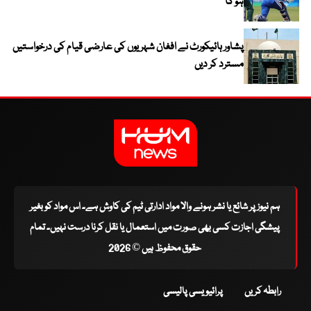
ہو گا
پشاور ہائیکورٹ نے افغان شہریوں کی عارضی قیام کی درخواستیں
مسترد کر دیں
ہم نیوز پر شائع یا نشر ہونے والا مواد ادارتی ٹیم کی کاوش ہے۔ اس مواد کو بغیر
پیشگی اجازت کسی بھی صورت میں استعمال یا نقل کرنا درست نہیں۔ تمام
حقوق محفوظ ہیں © 2026
رابطہ کریں
پرائیویسی پالیسی