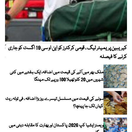
کیریبین پریمیئر لیگ ، قومی کرکٹرز کو این او سی 19 اگست کو جاری
آز
کرنے کا فیصلہ
چھی
ملک بھر میں آٹے کی قیمت میں اضافہ، ایک ہفتے میں کئی
شہروں میں 20 کلو تھیلا 100 روپے تک مہنگا
سونے کی قیمت میں مسلسل تیسرے روز بڑا اضافہ ، فی تولہ ریٹ
کہاں تک جا پہنچا؟
ویمنز ایشیا کپ 2026، پاکستان اور بھارت کا مقابلہ دبئی میں