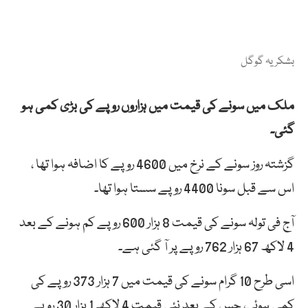
بشکریہ گوگل
ملک میں سونے کی قیمت میں ہزاروں روپے کی بڑی کمی ہو
گئی۔
گزشتہ روز سونے کے نرخ میں 4600 روپے کا اضافہ ہوا تھا ،
اس سے قبل سونا 4400 روپے سستا ہوا تھا۔
آج فی تولہ سونے کی قیمت 8 ہزار 600 روپے کم ہونے کے بعد
4 لاکھ 67 ہزار 762 روپے پر آ گئی ہے۔
اسی طرح 10 گرام سونے کی قیمت میں 7 ہزار 373 روپے کی
کمی ہوئی، جس کے بعد نئی قیمت 4 لاکھ 1 ہزار 30 روپے