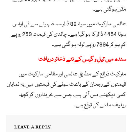
مقرر ہوگئی ہے۔
عالمی مارکیٹ میں سونا 86 ڈالر سستا ہونے سے فی اونس
سونا 4454 ڈالر کا ہو گیا ہے۔ چاندی کی قیمت 259 روپے
کم ہو کر 7894 روپے تولہ ہو گئی ہے۔
سندھ میں تیل و گیس کے نئے ذخائر دریافت
مارکیٹ ذرائع کے مطابق عالمی اور مقامی مارکیٹ میں
قیمتوں کے رجحان کے باعث سونے کی قیمتوں میں یہ نمایاں
کمی دیکھنے میں آئی ہے، جس سے خریداروں کو کچھ
ریلیف ملنے کی توقع ہے۔
LEAVE A REPLY