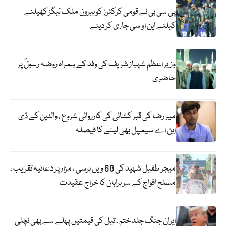
پی سی بی نے قومی کرکٹرز کو بیرون ملک لیگز کھیلنے
کیلئے این او سی جاری کر دیئے
وزیر اعظم شہباز شریف کی وفد کے ہمراہ روضہ رسولؐ پر
حاضری
میر رضا کی قبر کشائی کی کارروائی شروع ، والدین کے ڈی
این اے سیمپل بھی لینے کا فیصلہ
میجر طفیل شہید کی 68 ویں برسی ، مزار پر دعائیہ تقریب ،
مسلح افواج کے سربراہان کا خراج عقیدت
ایران جنگ جلد ختم ، تیل کی قیمتیں پہلے سے بھی نچلی