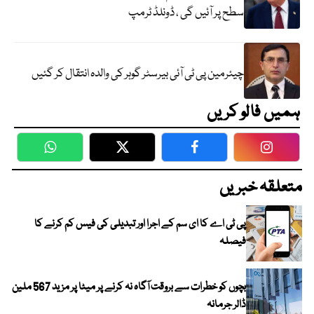
سطح پر آئیں گی ، ڈونلڈ ٹرمپ
چیئرمین پی ٹی آئی بیرسٹر گوہر کی والدہ انتقال کر گئیں
ہمیں فالو کریں
WhatsApp
Twitter
Facebook
Faceboo
متعلقہ خبریں
پی ٹی اے کا ای سم کے اجرا اور تبدیلی کی فیس کم کرنے کا
فیصلہ
بچوں کو خطرات سے بروقت آگاہ نہ کرنے پر میٹا پر مزید 567 ملین
ڈالر جرمانہ