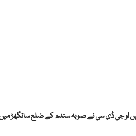
یں او جی ڈی سی نے صوبہ سندھ کے ضلع سانگھڑ میں