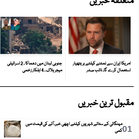
متعلقہ خبریں
جنوبی لبنان میں دھماکا ، 2 اسرائیلی
امریکا ایران سے نمٹنے کیلئے ہر ہتھیار
میجر ہلاک ، 4 اہلکار زخمی
استعمال کرے گا، نائب صدر
مقبول ترین خبریں
مہنگائی کے ستائے شہریوں کیلئے اچھی خبر، آٹے کی قیمت میں
01
کمی