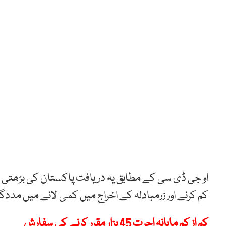
او جی ڈی سی کے مطابق یہ دریافت پاکستان کی بڑھتی ہو
کم کرنے اور زرمبادلہ کے اخراج میں کمی لانے میں مددگ
کم از کم ماہانہ اجرت 45 ہزار مقرر کرنے کی سفارش