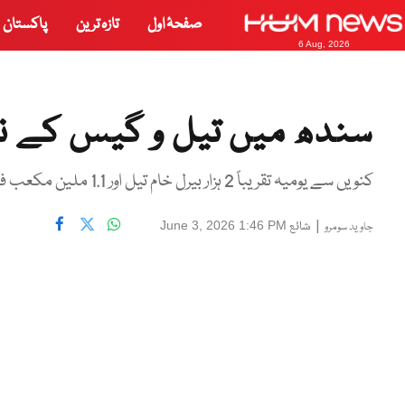
صفحۂ اول
تازہ ترین
پاکستان
6 Aug, 2026
سندھ میں تیل و گیس کے نئ
کنویں سے یومیہ تقریباً 2 ہزار بیرل خام تیل اور 1.1 ملین مکعب فٹ گیس کی پیداوار حاصل ہوئی
|
شائع
June 3, 2026 1:46 PM
جاوید سومرو