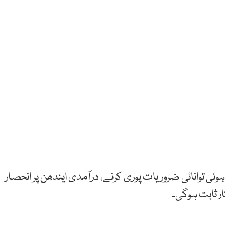
ئی توانائی ضروریات پوری کرنے، درآمدی ایندھن پر انحصار
ار ثابت ہوگی۔