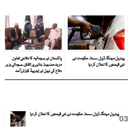
پیٹرول مہنگا، ڈیزل سستا، حکومت نے
پاکستان اور صومالیہ کا دفاعی تعاون
نئی قیمتوں کا اعلان کر دیا
مزید مضبوط بنانے پر اتفاق، صومالی وزیر
دفاع کی نیول اور ایئرہیڈ کوارٹرز آمد
پیٹرول مہنگا، ڈیزل سستا، حکومت نے نئی قیمتوں کا اعلان کر دیا
0