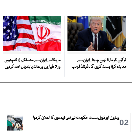
لوگوں کو مارنا نہیں چاہتا ، ایران سے
امریکا نے ایران سے منسلک 3 کمپنیوں
معاہدہ کرنا پسند کروں گا ، ڈونلڈ ٹرمپ
اور 2 طیاروں پر عائد پابندیاں ختم کر دیں
پیٹرول اور ڈیزل سستا، حکومت نے نئی قیمتوں کا اعلان کر دیا
3
02