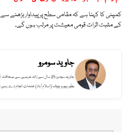
کمپنی کا کہنا ہے کہ مقامی سطح پر پیداوار بڑھنے س
کے مثبت اثرات قومی معیشت پر مرتب ہوں گے۔
جاوید سومرو
جاوید سومرو 25 سال سے زائد عرصے سے صح
بطور بیورو چیف (اسلام آباد) خدمات انجام دے رہے ہ