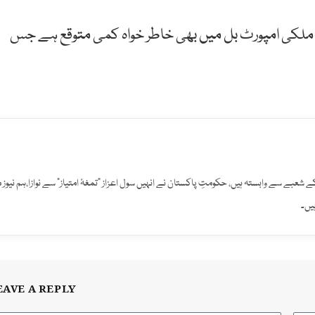
ے ملکی امپورٹ بل میں بھی خاطر خواہ کمی متوقع ہے جس
افت کے شعبے سے وابستہ ہیں، حکومتِ پاکستان نے انہیں سول اعزاز "تمغۂ امتیاز" سے نوازا،ہم نیوز 
یں۔
EAVE A REPLY