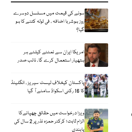
سونے کی قیمت میں مسلسل دوسرے
روز ہوشربا اضافہ ، فی تولہ کتنے کا ہو
گیا؟
امریکا ایران سے نمٹنے کیلئے ہر
ہتھیار استعمال کرے گا، نائب صدر
پاکستان کیخلاف ٹیسٹ سیریز ، انگلینڈ
کا 16 رکنی اسکواڈ سامنے آ گیا
ویزا درخواست میں حقائق چھپانےکا
الزام ثابت؛ کرکٹر حمزہ نذر پر 2 سال کی
پابندی