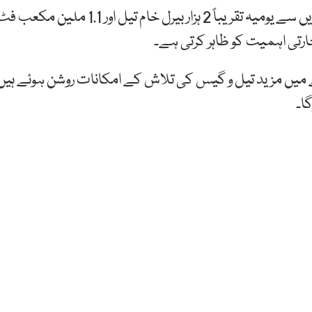
او جی ڈی سی کے ترجمان نے کہا کہ “بوبی ڈیپ ون” کنویں سے یومیہ تقریباً 2 ہزار بیرل خام تیل اور 1.1 ملین مکع
رتی اہمیت کو ظاہر کرتی ہے۔
میں مزید تیل و گیس کی تلاش کے امکانات روشن ہوئے ہیں
ا۔