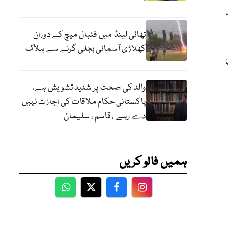
ب فٹ
تھائی لینڈ میں فٹبال میچ کے دوران
کھلاڑی آسمانی بجلی گرنے سے ہلاک
والد کی صحت پر شدید تشویش ہے،
پاکستانی حکام ملاقات کی اجازت نہیں
دے رہے ، قاسم ، سلیمان
ہمیں فالو کریں
WhatsApp
Twitter
Facebook
Facebook