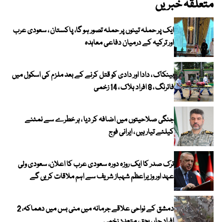
متعلقہ خبریں
ایک پر حملہ تینوں پر حملہ تصور ہو گا، پاکستان ، سعودی عرب
اور ترکیہ کے درمیان دفاعی معاہدہ
بینکاک ، دادا اور دادی کو قتل کرنے کے بعد ملزم کی اسکول میں
فائرنگ ، 8 افراد ہلاک ، 14 زخمی
جنگی صلاحیتوں میں اضافہ کر دیا ، ہر خطرے سے نمٹنے
کیلئے تیار ہیں ، ایرانی فوج
ترک صدر کا ایک روزہ دورہ سعودی عرب کا اعلان، سعودی ولی
عہد اور وزیراعظم شہباز شریف سے اہم ملاقات کریں گے
دمشق کے نواحی علاقے جرمانہ میں منی بس میں دھماکہ، 2
افراد جاں بحق، متعدد زخمی