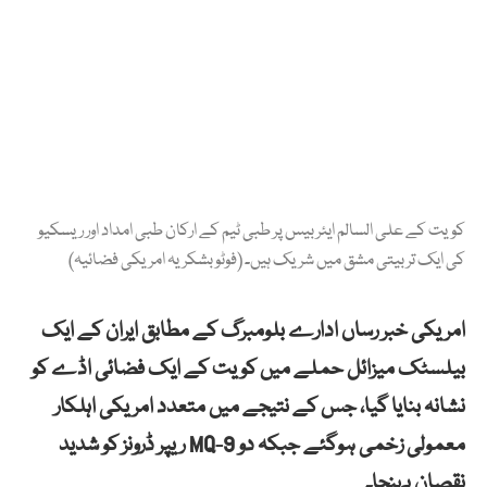
کویت کے علی السالم ایئر بیس پر طبی ٹیم کے ارکان طبی امداد اور ریسکیو
کی ایک تربیتی مشق میں شریک ہیں۔ (فوٹو بشکریہ امریکی فضائیہ)
امریکی خبر رساں ادارے بلومبرگ کے مطابق ایران کے ایک
بیلسٹک میزائل حملے میں کویت کے ایک فضائی اڈے کو
نشانہ بنایا گیا، جس کے نتیجے میں متعدد امریکی اہلکار
معمولی زخمی ہوگئے جبکہ دو MQ-9 ریپر ڈرونز کو شدید
نقصان پہنچا۔