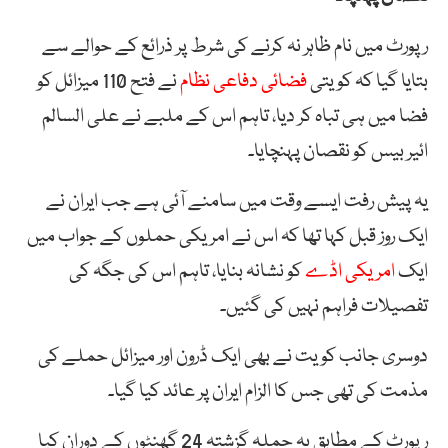
رپورٹ میں نام ظاہر نہ کرنے کی شرط پر ذرائع کے حوالے سے
بتایا گیا کہ کویتی
فضائی دفاعی نظام
نے فتح 110 میزائل کو
فضا میں ہی تباہ کر دیا، تاہم اس کے ملبے نے علی السالم
ائیر بیس کو نقصان پہنچایا۔
یہ پیش رفت ایسے وقت میں سامنے آئی ہے جب ایران نے
ایک روز قبل کہا تھا کہ اس نے امریکی حملوں کے جواب میں
ایک
امریکی اڈے
کو نشانہ بنایا، تاہم اس کی جگہ کی
تفصیلات فراہم نہیں کی گئیں۔
دوسری جانب کویت نے بھی ایک ڈرون اور میزائل حملے کی
مذمت کی تھی جس کا الزام ایران پر عائد کیا گیا۔
رپورٹ کے مطابق یہ حملہ گزشتہ 24 گھنٹوں کے دوران کیا