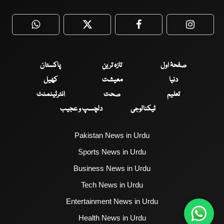
WhatsApp
Twitter
Facebook
Faceboo
صفحۂ اول
تازہ ترین
پاکستان
دنیا
معیشت
کھیل
تعلیم
صحت
انٹرٹینمنٹ
ٹیکنالوجی
دلچسپ و عجیب
Pakistan News in Urdu
Sports News in Urdu
Business News in Urdu
Tech News in Urdu
Entertainment News in Urdu
Health News in Urdu