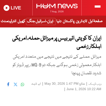
LIVE
7 Aug, 2026
صفحۂ اول
تازہ ترین
پاکستان
دنیا
ایران-اسرائیل جنگ
کھیل
انٹرٹینمنٹ
ایران کا کویتی ائیر بیس پر میزائل حملہ، امریکی
اہلکار زخمی
میزائل حملے کے نتیجے میں نتیجے میں متعدد امریکی
اہلکار معمولی زخمی ہوگئے جبکہ دو MQ-9 ریپر ڈرونز کو
شدید نقصان پہنچا
|
شائع
|
اپ ڈیٹ
May 30, 2026 1:47 PM
ویب ڈیسک
|
June 1, 2026 10:22 AM