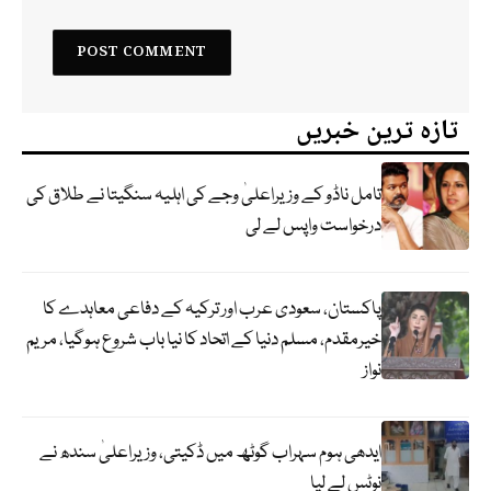
تازہ ترین خبریں
تامل ناڈو کے وزیراعلیٰ وجے کی اہلیہ سنگیتا نے طلاق کی
درخواست واپس لے لی
پاکستان، سعودی عرب اور ترکیہ کے دفاعی معاہدے کا
خیرمقدم، مسلم دنیا کے اتحاد کا نیا باب شروع ہوگیا، مریم
نواز
ایدھی ہوم سہراب گوٹھ میں ڈکیتی، وزیراعلیٰ سندھ نے
نوٹس لے لیا