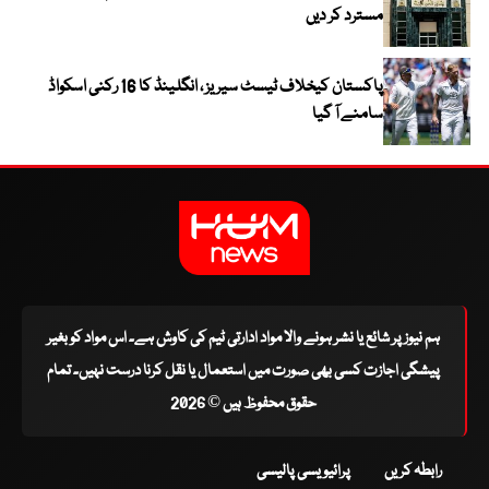
مسترد کر دیں
پاکستان کیخلاف ٹیسٹ سیریز ، انگلینڈ کا 16 رکنی اسکواڈ
سامنے آ گیا
ہم نیوز پر شائع یا نشر ہونے والا مواد ادارتی ٹیم کی کاوش ہے۔ اس مواد کو بغیر
پیشگی اجازت کسی بھی صورت میں استعمال یا نقل کرنا درست نہیں۔ تمام
حقوق محفوظ ہیں © 2026
رابطہ کریں
پرائیویسی پالیسی