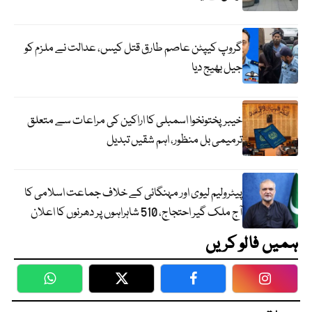
گروپ کیپٹن عاصم طارق قتل کیس، عدالت نے ملزم کو
جیل بھیج دیا
خیبرپختونخوا اسمبلی کا اراکین کی مراعات سے متعلق
ترمیمی بل منظور، اہم شقیں تبدیل
پیٹرولیم لیوی اور مہنگائی کے خلاف جماعت اسلامی کا
آج ملک گیر احتجاج، 510 شاہراہوں پر دھرنوں کا اعلان
ہمیں فالو کریں
WhatsApp
Twitter
Facebook
Faceboo