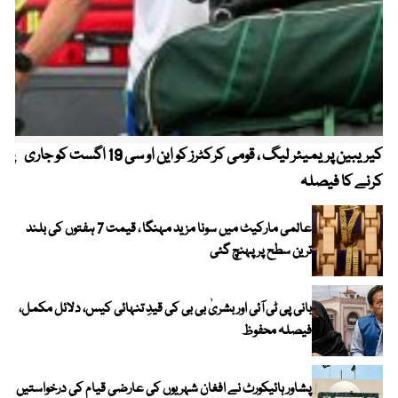
کیریبین پریمیئر لیگ ، قومی کرکٹرز کو این او سی 19 اگست کو جاری
پیٹ
کرنے کا فیصلہ
عالمی مارکیٹ میں سونا مزید مہنگا ، قیمت 7 ہفتوں کی بلند
ترین سطح پر پہنچ گئی
بانی پی ٹی آئی اور بشریٰ بی بی کی قیدِ تنہائی کیس، دلائل مکمل،
فیصلہ محفوظ
پشاور ہائیکورٹ نے افغان شہریوں کی عارضی قیام کی درخواستیں