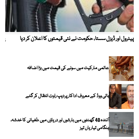
پیٹرول اور ڈیزل سستا، حکومت نے نئی قیمتوں کا اعلان کر دیا
پیٹ
عالمی مارکیٹ میں سونے کی قیمت میں بڑا اضافہ
بالی ووڈ کے معروف اداکار پردیپ راوت انتقال کر گئے
آئندہ 48 گھنٹوں میں بارشوں اور دریاؤں میں طغیانی کا خدشہ،
ہنگامی تیاریاں تیز