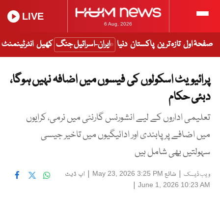
LIVE
6 Aug, 2026
صفحۂ اول
تازہ ترین
پاکستان
دنیا
ایران-اسرائیل جنگ
کھیل
انٹرٹینمنٹ
پرائیویٹ اسکولوں کی فیسوں میں اضافہ نہیں ہوگا،
دبئی حکام
تعلیمی اداروں کے لیے انشورنس گارنٹی میں نرمی، کرایوں
میں اضافے پر پابندی اور ادائیگیوں میں تاخیر جیسی
سہولتیں بھی شامل ہیں
|
شائع
|
اپ ڈیٹ
May 23, 2026 3:25 PM
ویب ڈیسک
|
June 1, 2026 10:23 AM