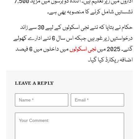
اداروں میں زیر تعلیم ہیں۔ آئندہ دو برسوں میں مزید 7,500
نشستیں شامل کرنے کا منصوبہ بھی ہے۔
حکام نے بتایا کہ نئے نجی اسکولوں کے لیے 30 سے زائد
درخواستیں زیر غور ہیں جبکہ اس سال 6 نئے ادارے کھولے
گئے۔ 2025 میں
نجی اسکولوں
میں داخلوں میں 6 فیصد
اضافہ ریکارڈ کیا گیا۔
LEAVE A REPLY