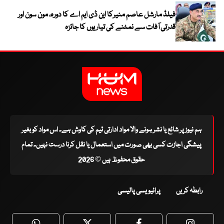
فیلڈ مارشل عاصم منیرکا این ڈی ایم اے کا دورہ، مون سون اور
قدرتی آفات سے نمٹنے کی تیاریوں کا جائزہ
ہم نیوز پر شائع یا نشر ہونے والا مواد ادارتی ٹیم کی کاوش ہے۔ اس مواد کو بغیر
پیشگی اجازت کسی بھی صورت میں استعمال یا نقل کرنا درست نہیں۔ تمام
حقوق محفوظ ہیں © 2026
رابطہ کریں
پرائیویسی پالیسی