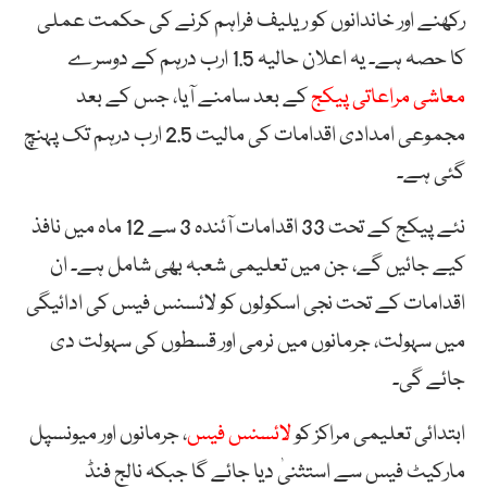
رکھنے اور خاندانوں کو ریلیف فراہم کرنے کی حکمت عملی
کا حصہ ہے۔ یہ اعلان حالیہ 1.5 ارب درہم کے دوسرے
معاشی مراعاتی پیکج
کے بعد سامنے آیا، جس کے بعد
مجموعی امدادی اقدامات کی مالیت 2.5 ارب درہم تک پہنچ
گئی ہے۔
نئے پیکج کے تحت 33 اقدامات آئندہ 3 سے 12 ماہ میں نافذ
کیے جائیں گے، جن میں تعلیمی شعبہ بھی شامل ہے۔ ان
اقدامات کے تحت نجی اسکولوں کو لائسنس فیس کی ادائیگی
میں سہولت، جرمانوں میں نرمی اور قسطوں کی سہولت دی
جائے گی۔
ابتدائی تعلیمی مراکز کو
لائسنس فیس
، جرمانوں اور میونسپل
مارکیٹ فیس سے استثنیٰ دیا جائے گا جبکہ نالج فنڈ