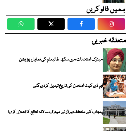
ہمیں فالو کریں
WhatsApp
Twitter
Facebook
Faceboo
متعلقہ خبریں
میٹرک امتحانات میں سکھ طالبعلم کی نمایاں پوزیشن
ایم ڈی کیٹ امتحان کی تاریخ تبدیل کردی گئی
پنجاب کے مختلف بورڈز نے میٹرک سالانہ نتائج کا اعلان کردیا