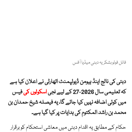
فائل فوٹو بشکریہ دبئی میڈیا آفس
دبئی کی نالج اینڈ ہیومن ڈیولپمنٹ اتھارٹی نے اعلان کیا ہے
کہ تعلیمی سال 2026-27 کے لیے نجی
اسکولوں کی
فیس
میں کوئی اضافہ نہیں کیا جائے گا، یہ فیصلہ شیخ حمدان بن
محمد بن راشد المکتوم کی ہدایات پر کیا گیا ہے۔
حکام کے مطابق یہ اقدام دبئی میں معاشی استحکام کو برقرار