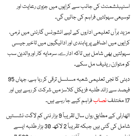
اسٹیبلشمنٹ کی جانب سے کرایوں میں جزوی رعایت اور
توسیعی سہولتیں فراہم کی جائیں گی۔
مزید برآں تعلیمی اداروں کے لیے انشورنس گارنٹی میں نرمی،
کرایوں میں اضافے پر پابندی اور ادائیگیوں میں تاخیر جیسی
سہولتیں بھی شامل ہیں تاکہ ادارے، سرمایہ کار اور والدین سب
کو متوازن ریلیف مل سکے۔
دبئی کا نجی تعلیمی شعبہ مسلسل ترقی کر رہا ہے، جہاں 95
فیصد سے زائد طلبہ فزیکل کلاسز میں شرکت کر رہے ہیں اور
17 مختلف
نصاب
فراہم کیے جا رہے ہیں۔
اتھارٹی کے مطابق رواں سال تقریباً 9 ہزار نئی کم لاگت نشستیں
شامل کی گئی ہیں جبکہ تقریباً 2 لاکھ 30 ہزار طلبہ ایسے