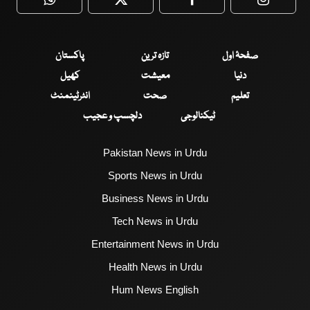
WhatsApp
Twitter
Facebook
Faceboo
صفحۂ اول
تازہ ترین
پاکستان
دنیا
معیشت
کھیل
تعلیم
صحت
انٹرٹینمنٹ
ٹیکنالوجی
دلچسپ و عجیب
Pakistan News in Urdu
Sports News in Urdu
Business News in Urdu
Tech News in Urdu
Entertainment News in Urdu
Health News in Urdu
Hum News English