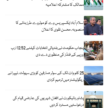
ممالک کا مشترکہ اعلامیہ
اسلام آباد ایکسپریس وے کو موٹروے طرز بنانے کا
منصوبہ، محسن نقوی کا اعلان
پنجاب حکومت نے بلدیاتی انتخابات کیلئے 12.52 ارب
روپے کے فنڈز کی منظوری دے دی
25 کلو واٹ تک کے سولر صارفین کو بڑی سہولت، نیپرا نے
ریگولیشنز میں ترمیم کردی
پشاور ہائیکورٹ نے افغان شہریوں کی عارضی قیام کی
درخواستیں مسترد کر دیں