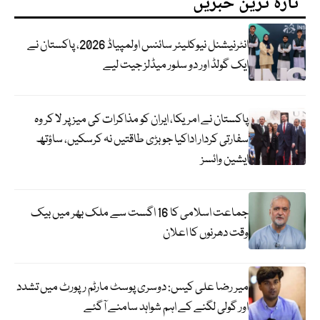
تازہ ترین خبریں
انٹرنیشنل نیوکلیئر سائنس اولمپیاڈ 2026، پاکستان نے
ایک گولڈ اور دو سلور میڈلز جیت لیے
پاکستان نے امریکا، ایران کو مذاکرات کی میز پر لا کر وہ
سفارتی کردار اداکیا جو بڑی طاقتیں نہ کرسکیں، ساؤتھ
ایشین وائسز
جماعت اسلامی کا 16 اگست سے ملک بھر میں بیک
وقت دھرنوں کا اعلان
میر رضا علی کیس: دوسری پوسٹ مارٹم رپورٹ میں تشدد
اور گولی لگنے کے اہم شواہد سامنے آگئے