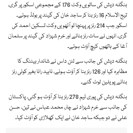
بنگلہ دیش کی ساتویں وکٹ 176 کے مجموعی اسکور پر گری،
تیج الاسلام 16 رنز بنا کر ساجد خان کی گیند پر بولڈ ہوئے۔
اسکور جب 214 رنز پر پہنچا تو آٹھویں وکٹ تسکین احمد کی
گری، انہوں نے سات رنز بنائے اور خرم شہزاد کی گیند پر سلمان
آغا کے ہاتھوں کیچ آؤٹ ہوئے۔
بنگلہ دیش کی جانب سے لٹن داس نے شاندار بیٹنگ کا
مظاہرہ کیا اور 126 رنز بنا کر آؤٹ ہوئے، ناہید رانا بغیر کوئی رنز
بنائے پویلین لوٹ گئے۔
بنگلہ دیش کی پوری ٹیم 278 رنز بنا کر آؤٹ ہو گئی، پاکستان
کی جانب سے خرم شہزاد نے چار، محمد عباس نے تین، حسن
علی نے دو جبکہ ساجد خان نے ایک کھلاڑی کو آؤٹ کیا۔