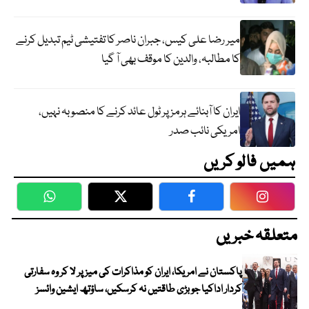
میر رضا علی کیس، جبران ناصر کا تفتیشی ٹیم تبدیل کرنے
کا مطالبہ، والدین کا موقف بھی آ گیا
ایران کا آبنائے ہرمز پر ٹول عائد کرنے کا منصوبہ نہیں،
امریکی نائب صدر
ہمیں فالو کریں
WhatsApp
Twitter
Facebook
Faceboo
متعلقہ خبریں
پاکستان نے امریکا، ایران کو مذاکرات کی میز پر لا کر وہ سفارتی
کردار اداکیا جو بڑی طاقتیں نہ کرسکیں، ساؤتھ ایشین وائسز