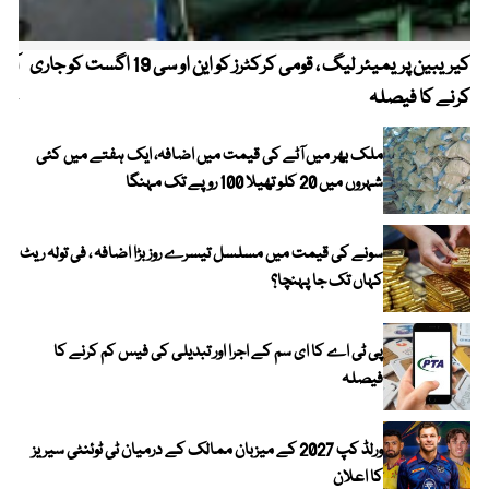
کیریبین پریمیئر لیگ ، قومی کرکٹرز کو این او سی 19 اگست کو جاری
آز
کرنے کا فیصلہ
چھی
ملک بھر میں آٹے کی قیمت میں اضافہ، ایک ہفتے میں کئی
شہروں میں 20 کلو تھیلا 100 روپے تک مہنگا
سونے کی قیمت میں مسلسل تیسرے روز بڑا اضافہ ، فی تولہ ریٹ
کہاں تک جا پہنچا؟
پی ٹی اے کا ای سم کے اجرا اور تبدیلی کی فیس کم کرنے کا
فیصلہ
ورلڈ کپ 2027 کے میزبان ممالک کے درمیان ٹی ٹوئنٹی سیریز
کا اعلان