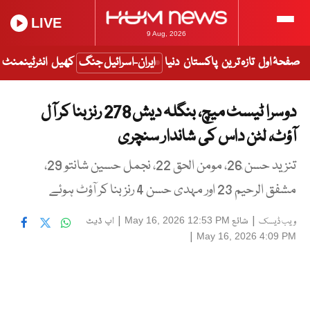
LIVE
9 Aug, 2026
صفحۂ اول
تازہ ترین
پاکستان
دنیا
ایران-اسرائیل جنگ
کھیل
انٹرٹینمنٹ
دوسرا ٹیسٹ میچ، بنگلہ دیش 278 رنز بنا کر آل
آؤٹ، لٹن داس کی شاندار سنچری
تنزید حسن ٰ26، مومن الحق 22، نجمل حسین شانتو 29،
مشفق الرحیم 23 اور مہدی حسن 4 رنز بنا کر آؤٹ ہوئے
|
شائع
|
اپ ڈیٹ
May 16, 2026 12:53 PM
ویب ڈیسک
|
May 16, 2026 4:09 PM