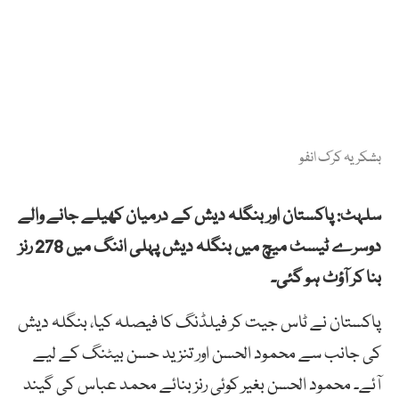
بشکریہ کرک انفو
سلہٹ: پاکستان اور بنگلہ دیش کے درمیان کھیلے جانے والے
دوسرے ٹیسٹ میچ میں بنگلہ دیش پہلی اننگ میں 278 رنز
بنا کر آؤٹ ہو گئی۔
پاکستان نے ٹاس جیت کر فیلڈنگ کا فیصلہ کیا، بنگلہ دیش
کی جانب سے محمود الحسن اور تنزید حسن بیٹنگ کے لیے
آئے۔ محمود الحسن بغیر کوئی رنز بنائے محمد عباس کی گیند