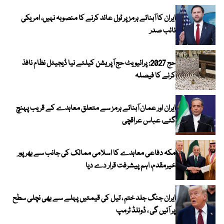
ایران کا آبنائے ہرمز پر ٹول عائد کرنے کا منصوبہ نہیں، امریکی
نائب صدر
حج 2027: پرائیویٹ حج آپریشن کیلئے نیا ڈیجیٹل نظام نافذ
کرنے کا فیصلہ
ایران اور عمان آبنائے ہرمز سے متعلق معاہدے کے قریب پہنچ
گئے، عباس عراقچی
مکہ دفاعی معاہدے کا اسلامی ممالک کی جانب سے بھرپور
خیرمقدم، اہم پیشرفت قرار دے دیا
ایران جنگ جلد ختم ، تیل کی قیمتیں پہلے سے بھی نچلی سطح
پر آئیں گی ، ڈونلڈ ٹرمپ