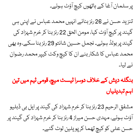
پر سلمان آغا کے ہاتھوں کیچ آؤٹ ہوئے۔
تنزید حسن نے 26 رنز بنائے انہیں محمد عباس نے اپنی ہی
گیند پر کیچ آؤٹ کیا، مومن الحق 22 رنز بنا کر خرم شہزاد کی
گیند پر بولڈ ہوئے۔ نجمل حسین شانتو 29 رنز بنا سکے، وہ بھی
محمد عباس کا شکار بنے ان کا کیچ وکٹ کیپر محمد رضوان
نے لیا۔
بنگلہ دیش کے خلاف دوسرا ٹیسٹ میچ، قومی ٹیم میں تین
اہم تبدیلیاں
مشفق الرحیم 23 رنز بنا کر خرم شہزاد کی گیند پر ایل بی ڈبلیو
آؤٹ ہوئے، مہدی حسن میراز 4 رنز بنا کر خرم شہزاد کی گیند پر
حسن علی کو کیچ تھما کر پویلین لوٹ گئے۔