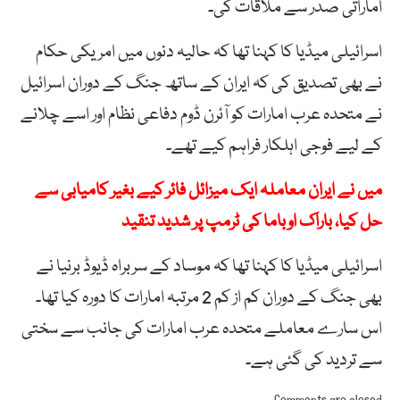
اماراتی صدر سے ملاقات کی۔
اسرائیلی میڈیا کا کہنا تھا کہ حالیہ دنوں میں امریکی حکام
نے بھی تصدیق کی کہ ایران کے ساتھ جنگ کے دوران اسرائیل
نے متحدہ عرب امارات کو آئرن ڈوم دفاعی نظام اور اسے چلانے
کے لیے فوجی اہلکار فراہم کیے تھے۔
میں نے ایران معاملہ ایک میزائل فائر کیے بغیر کامیابی سے
حل کیا، باراک اوباما کی ٹرمپ پر شدید تنقید
اسرائیلی میڈیا کا کہنا تھا کہ موساد کے سربراہ ڈیوڈ برنیا نے
بھی جنگ کے دوران کم از کم 2 مرتبہ امارات کا دورہ کیا تھا۔
اس سارے معاملے متحدہ عرب امارات کی جانب سے سختی
سے تردید کی گئی ہے۔
Comments are closed.