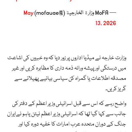
— MoFA وزارة الخارجية (@mofauae)
May
13, 2026
وزارت خارجہ نے میڈیا اداروں پر زور دیا کہ وہ خبروں کی اشاعت
میں درستگی اور پیشہ ورانہ ذمہ داری کا مظاہرہ کریں اور غیر
مصدقہ اطلاعات یا گمراہ کن سیاسی بیانیے پھیلانے سے
گریز کریں۔
واضح رہے کہ اس سے قبل اسرائیلی وزیر اعظم کے دفتر کی
جانب سے کہا گیا تھا کہ اسرائیلی وزیر اعظم نیتن یاہو نےایران
جنگ کے دوران متحدہ عرب امارات کا خفیہ دورہ کیا اور