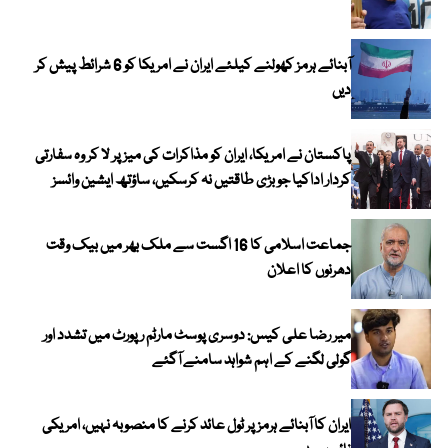
آبنائے ہرمز کھولنے کیلئے ایران نے امریکا کو 6 شرائط پیش کر
دیں
پاکستان نے امریکا، ایران کو مذاکرات کی میز پر لا کر وہ سفارتی
کردار اداکیا جو بڑی طاقتیں نہ کرسکیں، ساؤتھ ایشین وائسز
جماعت اسلامی کا 16 اگست سے ملک بھر میں بیک وقت
دھرنوں کا اعلان
میر رضا علی کیس: دوسری پوسٹ مارٹم رپورٹ میں تشدد اور
گولی لگنے کے اہم شواہد سامنے آگئے
ایران کا آبنائے ہرمز پر ٹول عائد کرنے کا منصوبہ نہیں، امریکی