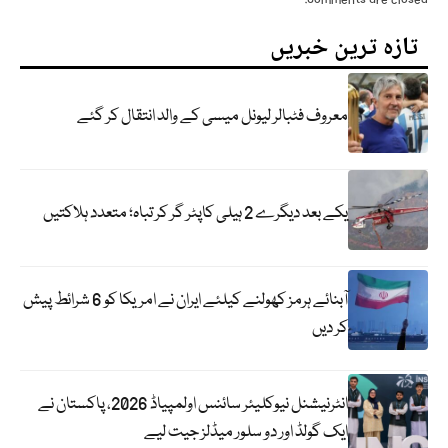
تازہ ترین خبریں
معروف فٹبالر لیونل میسی کے والد انتقال کر گئے
یکے بعد دیگرے 2 ہیلی کاپٹر گر کر تباہ؛ متعدد ہلاکتیں
آبنائے ہرمز کھولنے کیلئے ایران نے امریکا کو 6 شرائط پیش
کر دیں
انٹرنیشنل نیوکلیئر سائنس اولمپیاڈ 2026، پاکستان نے
ایک گولڈ اور دو سلور میڈلز جیت لیے