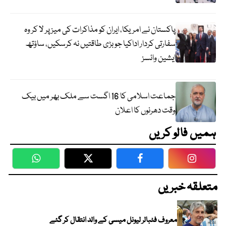
پاکستان نے امریکا، ایران کو مذاکرات کی میز پر لا کر وہ
سفارتی کردار اداکیا جو بڑی طاقتیں نہ کرسکیں، ساؤتھ
ایشین وائسز
جماعت اسلامی کا 16 اگست سے ملک بھر میں بیک
وقت دھرنوں کا اعلان
ہمیں فالو کریں
WhatsApp
Twitter
Facebook
Faceboo
متعلقہ خبریں
معروف فٹبالر لیونل میسی کے والد انتقال کر گئے