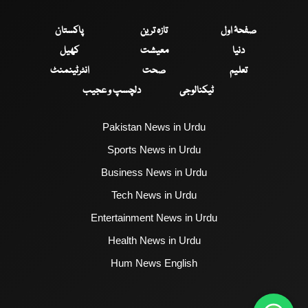
صفحۂ اول
تازہ ترین
پاکستان
دنیا
معیشت
کھیل
تعلیم
صحت
انٹرٹینمنٹ
ٹیکنالوجی
دلچسپ و عجیب
Pakistan News in Urdu
Sports News in Urdu
Business News in Urdu
Tech News in Urdu
Entertainment News in Urdu
Health News in Urdu
Hum News English