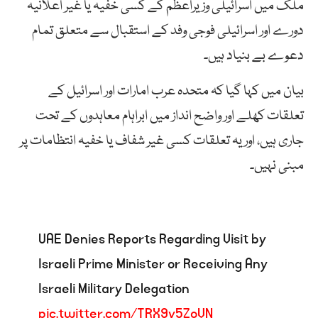
ملک میں اسرائیلی وزیراعظم کے کسی خفیہ یا غیر اعلانیہ
دورے اور اسرائیلی فوجی وفد کے استقبال سے متعلق تمام
دعوے بے بنیاد ہیں۔
بیان میں کہا گیا کہ متحدہ عرب امارات اور اسرائیل کے
تعلقات کھلے اور واضح انداز میں ابراہام معاہدوں کے تحت
جاری ہیں، اور یہ تعلقات کسی غیر شفاف یا خفیہ انتظامات پر
مبنی نہیں۔
UAE Denies Reports Regarding Visit by
Israeli Prime Minister or Receiving Any
Israeli Military Delegation
pic.twitter.com/TRX9y5ZoVN