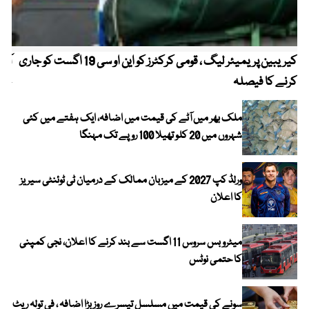
کیریبین پریمیئر لیگ ، قومی کرکٹرز کو این او سی 19 اگست کو جاری
آز
کرنے کا فیصلہ
چھی
ملک بھر میں آٹے کی قیمت میں اضافہ، ایک ہفتے میں کئی
شہروں میں 20 کلو تھیلا 100 روپے تک مہنگا
ورلڈ کپ 2027 کے میزبان ممالک کے درمیان ٹی ٹوئنٹی سیریز
کا اعلان
میٹرو بس سروس 11 اگست سے بند کرنے کا اعلان، نجی کمپنی
کا حتمی نوٹس
سونے کی قیمت میں مسلسل تیسرے روز بڑا اضافہ ، فی تولہ ریٹ