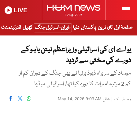
LIVE
9 Aug, 2026
صفحۂ اول
تازہ ترین
پاکستان
دنیا
ایران-اسرائیل جنگ
کھیل
انٹرٹینمنٹ
یو اے ای کی اسرائیلی وزیراعظم نیتن یاہو کے
دورے کی سختی سے تردید
موساد کے سربراہ ڈیوڈ برنیا نے بھی جنگ کے دوران کم از
کم 2 مرتبہ امارات کا دورہ کیا تھا، اسرائیلی میڈیا
|
شائع
May 14, 2026 9:03 AM
ویب ڈیسک