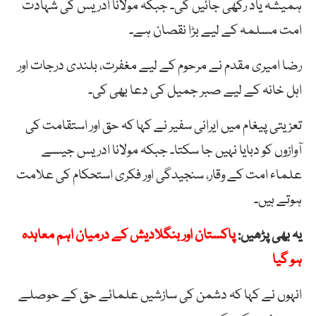
ہمیشہ یاد رکھی جائیں گی۔ جبکہ مولانا ادریس کی شہادت
امت مسلمہ کے لیے بڑا نقصان ہے۔
رضا امیری مقدم نے مرحوم کے لیے مغفرت، بلندی درجات اور
اہل خانہ کے لیے صبر جمیل کی دعا بھی کی۔
تعزیتی پیغام میں ایرانی سفیر نے کہا کہ حق اور استقامت کی
آوازوں کو دبایا نہیں جا سکتا۔ جبکہ مولانا ادریس جیسے
علماء امت کے وقار، سنجیدگی اور فکری استحکام کی علامت
ہوتے ہیں۔
یہ بھی پڑھیں:
پاکستان اور بنگلادیش کے درمیان اہم معاہدہ
ہو گیا
انہوں نے کہا کہ دشمن کی سازشیں علمائے حق کے حوصلے