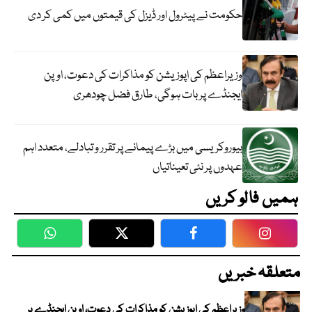
حکومت نے پیٹرول اور ڈیزل کی قیمتوں میں کمی کر دی
وزیراعظم کی اپوزیشن کو مذاکرات کی دعوت، اوپن
ایجنڈے پر بات ہوگی، طارق فضل چودھری
بیوروکریسی میں بڑے پیمانے پر تقرر و تبادلے، متعدد اہم
عہدوں پر نئی تعیناتیاں
ہمیں فالو کریں
WhatsApp
Twitter
Facebook
Faceboo
متعلقہ خبریں
وزیراعظم کی اپوزیشن کو مذاکرات کی دعوت، اوپن ایجنڈے پر