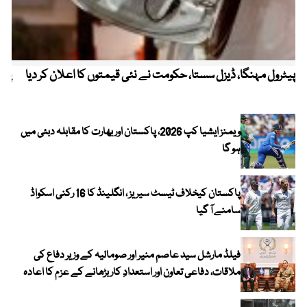
پیٹرول مہنگا، ڈیزل سستا، حکومت نے نئی قیمتوں کا اعلان کر دیا
پنج
ویمنز ایشیا کپ 2026، پاکستان اور بھارت کا مقابلہ دبئی میں
ہو گا
پاکستان کیخلاف ٹیسٹ سیریز ، انگلینڈ کا 16 رکنی اسکواڈ
سامنے آ گیا
فیلڈ مارشل سید عاصم منیر اور صومالیہ کے وزیر دفاع کی
ملاقات، دفاعی تعاون اور استعدادِ کار بڑھانے کے عزم کا اعادہ