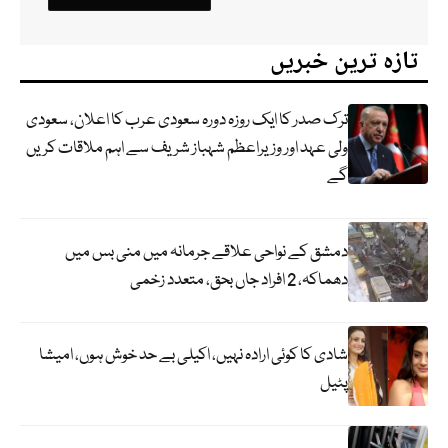
تازہ ترین خبریں
ترک صدر کا ایک روزہ دورہ سعودی عرب کا اعلان، سعودی
ولی عہد اور وزیراعظم شہباز شریف سے اہم ملاقات کریں
گے
دمشق کے نواحی علاقے جرمانہ میں منی بس میں
دھماکہ، 2 افراد جاں بحق، متعدد زخمی
شادی کا کوئی ارادہ نہیں، اکیلی بے حد خوش ہوں، امیشا
پٹیل