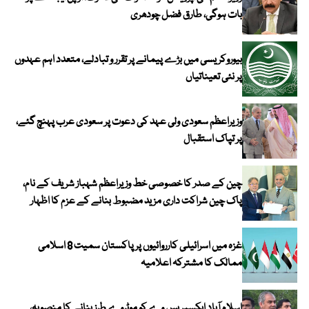
بات ہوگی، طارق فضل چودھری
بیوروکریسی میں بڑے پیمانے پر تقرر و تبادلے، متعدد اہم عہدوں
پر نئی تعیناتیاں
وزیراعظم سعودی ولی عہد کی دعوت پر سعودی عرب پہنچ گئے،
پر تپاک استقبال
چین کے صدر کا خصوصی خط وزیراعظم شہباز شریف کے نام،
پاک چین شراکت داری مزید مضبوط بنانے کے عزم کا اظہار
غزہ میں اسرائیلی کارروائیوں پر پاکستان سمیت 8 اسلامی
ممالک کا مشترکہ اعلامیہ
اسلام آباد ایکسپریس وے کو موٹروے طرز بنانے کا منصوبہ،