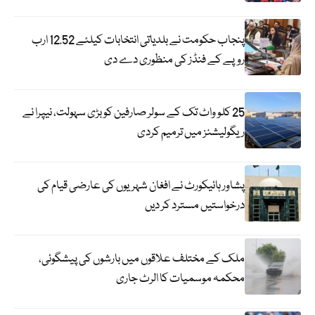
پنجاب حکومت نے بلدیاتی انتخابات کیلئے 12.52 ارب
روپے کے فنڈز کی منظوری دے دی
25 کلو واٹ تک کے سولر صارفین کو بڑی سہولت، نیپرا نے
ریگولیشنز میں ترمیم کردی
پشاور ہائیکورٹ نے افغان شہریوں کی عارضی قیام کی
درخواستیں مسترد کر دیں
ملک کے مختلف علاقوں میں بارشوں کی پیشگوئی،
محکمہ موسمیات کا الرٹ جاری