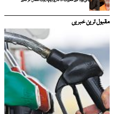
بالی ووڈ کے معروف اداکار پردیپ راوت انتقال کر گئے
مقبول ترین خبریں