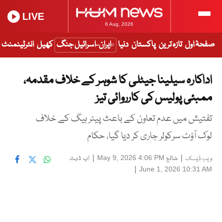
LIVE
6 Aug, 2026
صفحۂ اول
تازہ ترین
پاکستان
دنیا
ایران-اسرائیل جنگ
کھیل
انٹرٹینمنٹ
اداکارہ سیلینا جیٹلی کا شوہر کے خلاف مقدمہ،
ممبئی پولیس کی کارروائی تیز
تفتیش میں عدم تعاون کے باعث پیٹر ہیگ کے خلاف
لوک آؤٹ سرکولر جاری کر دیا گیا، حکام
|
شائع
|
اپ ڈیٹ
May 9, 2026 4:06 PM
ویب ڈیسک
|
June 1, 2026 10:31 AM