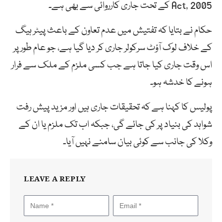
Act, 2005 کے تحت جاری کارروائی سے بھی ہے۔
حکام نے بتایا کہ تفتیش میں عدم تعاون کے باعث پیٹر ہیگ
کے خلاف لوک آؤٹ سرکولر جاری کر دیا گیا ہے، جو عام طور پر
اس وقت جاری کیا جاتا ہے جب کسی ملزم کے ملک سے فرار
ہونے کا خدشہ ہو۔
پولیس کا کہنا ہے کہ تحقیقات جاری ہیں اور مزید پیش رفت
شواہد کی بنیاد پر کی جائے گی، جبکہ اب تک ملزم یا ان کے
وکلا کی جانب سے کوئی بیان سامنے نہیں آیا۔
LEAVE A REPLY