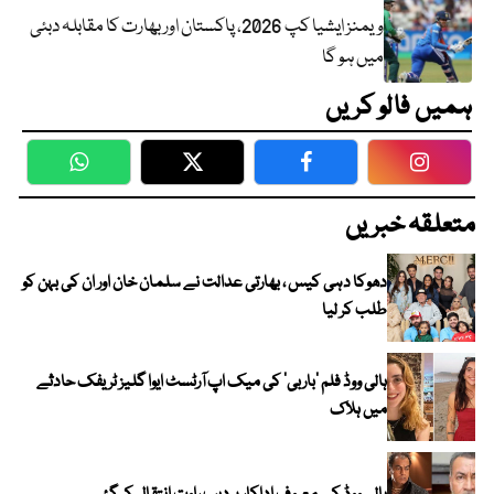
ویمنز ایشیا کپ 2026، پاکستان اور بھارت کا مقابلہ دبئی
میں ہو گا
ہمیں فالو کریں
WhatsApp
Twitter
Facebook
Faceboo
متعلقہ خبریں
دھوکا دہی کیس ، بھارتی عدالت نے سلمان خان اور ان کی بہن کو
طلب کر لیا
ہالی ووڈ فلم ’باربی‘ کی میک اپ آرٹسٹ ایوا گلیز ٹریفک حادثے
میں ہلاک