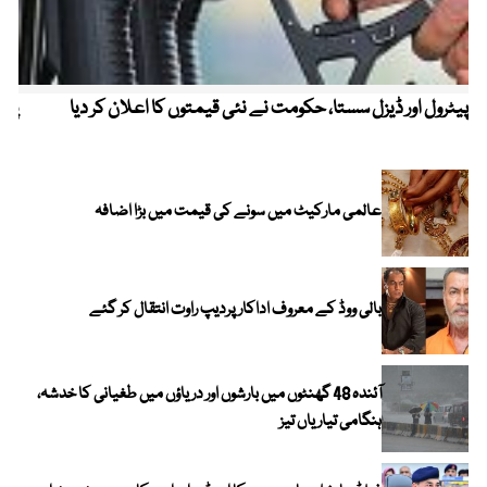
پیٹرول اور ڈیزل سستا، حکومت نے نئی قیمتوں کا اعلان کر دیا
پیٹ
عالمی مارکیٹ میں سونے کی قیمت میں بڑا اضافہ
بالی ووڈ کے معروف اداکار پردیپ راوت انتقال کر گئے
آئندہ 48 گھنٹوں میں بارشوں اور دریاؤں میں طغیانی کا خدشہ،
ہنگامی تیاریاں تیز