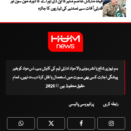
فیلڈ مارشل عاصم منیرکا این ڈی ایم اے کا دورہ، مون سون اور
قدرتی آفات سے نمٹنے کی تیاریوں کا جائزہ
ہم نیوز پر شائع یا نشر ہونے والا مواد ادارتی ٹیم کی کاوش ہے۔ اس مواد کو بغیر
پیشگی اجازت کسی بھی صورت میں استعمال یا نقل کرنا درست نہیں۔ تمام
حقوق محفوظ ہیں © 2026
رابطہ کریں
پرائیویسی پالیسی
WhatsApp
Twitter
Facebook
Faceboo