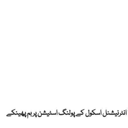
 انٹرنیشنل اسکول کے پولنگ اسٹیشن پر بم پھینکے