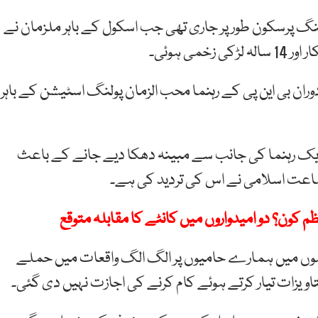
نگ پرسکون طور پر جاری تھی جب اسکول کے باہر ملزمان نے
ی ہوئی۔
ان بی این پی کے رہنما محب الزمان پولنگ اسٹیشن کے باہر
 ایک رہنما کی جانب سے مبینہ دھکا دیے جانے کے باعث
اعت اسلامی نے اس کی تردید کی ہے۔
م کون؟ دو امیدواروں میں کانٹے کا مقابلہ متوقع
 میں ہمارے حامیوں پر الگ الگ واقعات میں حملے
اویزات تیار کرتے ہوئے کام کرنے کی اجازت نہیں دی گئی۔