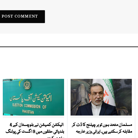
مسلمان متحد ہوں تو ہر چیلنج کا ڈٹ کر
الیکشن کمیشن نے بلوچستان کے 4
مقابلہ کر سکتے ہیں، ایرانی وزیر خارجہ
بلدیاتی حلقوں میں 9 اگست کی پولنگ