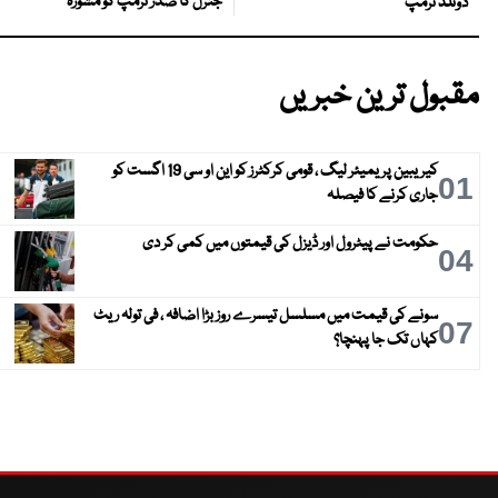
جنرل کا صدر ٹرمپ کو مشورہ
ڈونلڈ ٹرمپ
مقبول ترین خبریں
کیریبین پریمیئر لیگ ، قومی کرکٹرز کو این او سی 19 اگست کو
01
جاری کرنے کا فیصلہ
حکومت نے پیٹرول اور ڈیزل کی قیمتوں میں کمی کر دی
04
سونے کی قیمت میں مسلسل تیسرے روز بڑا اضافہ ، فی تولہ ریٹ
07
کہاں تک جا پہنچا؟