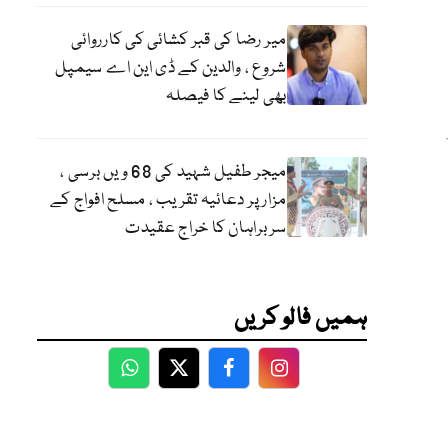
میر رضا کی قبر کشائی کی کارروائی
شروع ، والدین کے ڈی این اے سیمپل
بھی لینے کا فیصلہ
میجر طفیل شہید کی 68 ویں برسی ،
مزار پر دعائیہ تقریب ، مسلح افواج کے
سربراہان کا خراج عقیدت
ہمیں فالو کریں
WhatsApp
Twitter
Facebook
Facebook