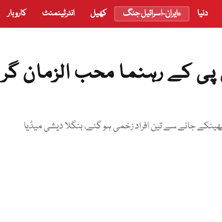
دنیا
ایران-اسرائیل جنگ
کھیل
انٹرٹینمنٹ
کاروبار
 پی کے رہنما محب الزمان گر 
پھینکے جانے سے تین افراد زخمی ہو گئے، بنگلا دیشی میڈیا