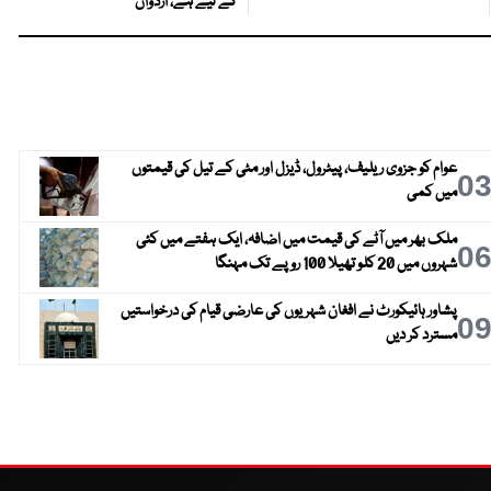
کے لیے ہے، اردوان
عوام کو جزوی ریلیف، پیٹرول، ڈیزل اور مٹی کے تیل کی قیمتوں
0
میں کمی
ملک بھر میں آٹے کی قیمت میں اضافہ، ایک ہفتے میں کئی
0
شہروں میں 20 کلو تھیلا 100 روپے تک مہنگا
پشاور ہائیکورٹ نے افغان شہریوں کی عارضی قیام کی درخواستیں
0
مسترد کر دیں