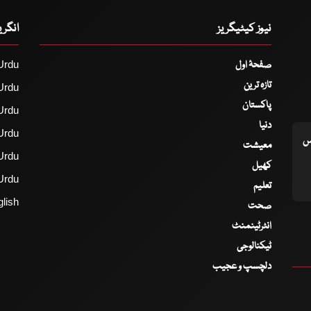
نیوز کیٹیگریز
انگر
صفحۂ اول
Urdu
تازہ ترین
Urdu
پاکستان
Urdu
دنیا
Urdu
اس
معیشت
Urdu
کھیل
Urdu
تعلیم
lish
صحت
انٹرٹینمنٹ
ٹیکنالوجی
دلچسپ و عجیب