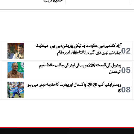
ملتوی کردی
آزاد کشمیر میں حکومت بنانیکی پوزیشن میں ہیں ، مینڈیٹ
3
02
چھیننے نہیں دیں گے ، رانا ثناء اللہ ، امیر مقام
پیٹرول کی قیمت 228 روپے فی لیٹر کی جائے، حافظ نعیم
6
05
الرحمان
ویمنز ایشیا کپ 2026، پاکستان اور بھارت کا مقابلہ دبئی میں ہو
9
08
گا