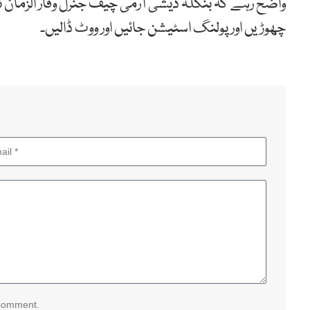
واضح رہے کہ بنگلہ دیشی آرمی چیف جنرل وقار الزمان 
چھوڑیں اور پولنگ اسٹیشن جائیں اور ووٹ ڈالیں۔
 comment.