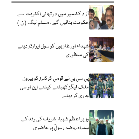
آزاد کشمیر میں دو تہائی اکثریت سے
حکومت بنائیں گے ، مسلم لیگ ( ن )
شہداء اور غازیوں کو سول ایوارڈز دینے
کی منظوری
پی سی بی نے قومی کرکٹرز کو بیرون
ملک لیگز کھیلنے کیلئے این او سی
جاری کر دیئے
وزیر اعظم شہباز شریف کی وفد کے
ہمراہ روضہ رسولؐ پر حاضری