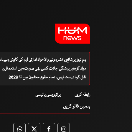
ہم نیوز پر شائع یا نشر ہونے والا مواد ادارتی ٹیم کی کاوش ہے۔ 
مواد کو بغیر پیشگی اجازت کسی بھی صورت میں استعمال یا
نقل کرنا درست نہیں۔ تمام حقوق محفوظ ہیں © 2026
رابطہ کریں
پرائیویسی پالیسی
ہمیں فالو کریں