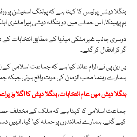
بنگلا دیشی پولیس کا کہنا ہے کہ پولنگ اسٹیشن پر ووٹ
بم پھینکا، اس حملے میں دو بنگلہ دیشی پیرا ملٹری اہلکار اور 14 سالہ لڑکی زخم
دوسری جانب غیر ملکی میڈیا کے مطابق انتخابات کے دور
گر کر انتقال کر گئے۔
بی این پی نے الزام عائد کیا ہے کہ جماعت اسلامی کے
ہمارے رہنما محب الزمان کی موت واقع ہوئی جبکہ جم
بنگلا دیش میں عام انتخابات، بنگلا دیش کا اگلا وزیراعظ
جماعت اسلامی کا کہنا ہے کہ ملک کے مختلف حصوں
کیے گئے، ہمارے نمائندوں پر حملہ کیا گیا، انہیں دست