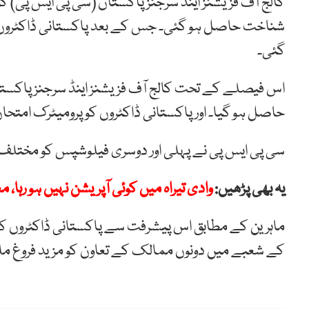
کالج آف فزیشنز اینڈ سرجنز پاکستان (سی پی ایس پی) 
شناخت حاصل ہو گئی۔ جس کے بعد پاکستانی ڈاکٹروں 
گئی۔
اس فیصلے کے تحت کالج آف فزیشنز اینڈ سرجنز پاکستا
حاصل ہو گیا۔ اور پاکستانی ڈاکٹروں کو پرومیٹرک امتح
سی پی ایس پی نے پہلی اور دوسری فیلوشپس کو مختلف ا
یہ بھی پڑھیں:
وادی تیراہ میں کوئی آپریشن نہیں ہو رہا
ماہرین کے مطابق اس پیشرفت سے پاکستانی ڈاکٹروں کے 
کے شعبے میں دونوں ممالک کے تعاون کو مزید فروغ م