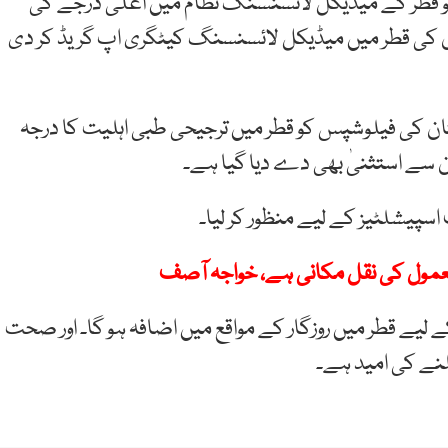
کو قطر کے میڈیکل لائسنسنگ نظام میں اعلیٰ درجے کی
کی قطر میں میڈیکل لائسنسنگ کیٹگری اپ گریڈ کر دی
ن کی فیلوشپس کو قطر میں ترجیحی طبی اہلیت کا درجہ
ان سے استثنیٰ بھی دے دیا گیا ہے۔
سپیشلٹیز کے لیے منظور کر لیا۔
، معمول کی نقل مکانی ہے، خواجہ آصف
لیے قطر میں روزگار کے مواقع میں اضافہ ہو گا۔ اور صحت
لنے کی امید ہے۔