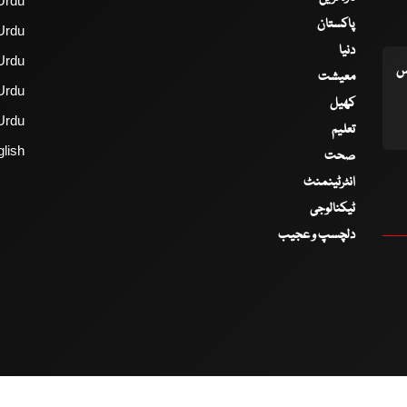
Urdu
پاکستان
Urdu
دنیا
Urdu
اس
معیشت
Urdu
کھیل
Urdu
تعلیم
lish
صحت
انٹرٹینمنٹ
ٹیکنالوجی
دلچسپ و عجیب
2017 - 2026 © All Copyrights Reserved