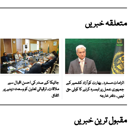
متعلقہ خبریں
جائیکا کے صدر کی احسن اقبال سے
الزامات مسترد ، بھارت کو آزاد کشمیر کے
ملاقات، ترقیاتی تعاون کو وسعت دینے پر
جمہوری عمل پر تبصرہ کرنے کا کوئی حق
اتفاق
نہیں ، دفتر خارجہ
مقبول ترین خبریں