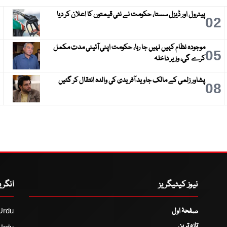
پیٹرول اور ڈیزل سستا، حکومت نے نئی قیمتوں کا اعلان کر دیا
3
02
موجودہ نظام کہیں نہیں جا رہا، حکومت اپنی آئینی مدت مکمل
6
05
کرے گی، وزیر داخلہ
پشاور زلمی کے مالک جاوید آفریدی کی والدہ انتقال کر گئیں
9
08
نیوز کیٹیگریز
انگر
صفحۂ اول
Urdu
تازہ ترین