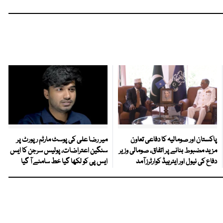
پاکستان اور صومالیہ کا دفاعی تعاون
میر رضا علی کی پوسٹ مارٹم رپورٹ پر
مزید مضبوط بنانے پر اتفاق، صومالی وزیر
سنگین اعتراضات، پولیس سرجن کا ایس
دفاع کی نیول اور ایئرہیڈ کوارٹرز آمد
ایس پی کو لکھا گیا خط سامنے آ گیا