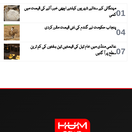
مہنگائی کے ستائے شہریوں کیلئے اچھی خبر، آٹے کی قیمت میں
01
کمی
پنجاب حکومت نے گندم کی نئی قیمت مقرر کردی
04
عالمی منڈی میں خام تیل کی قیمتیں تین ہفتوں کی کم ترین
07
سطح پر آ گئیں