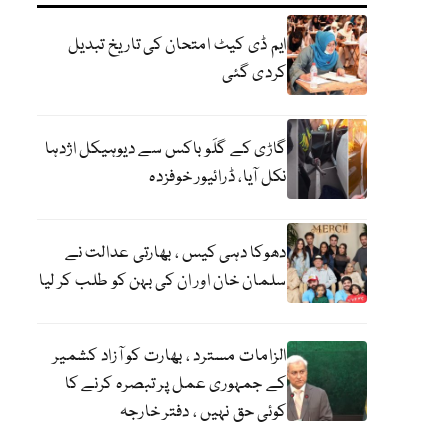
ایم ڈی کیٹ امتحان کی تاریخ تبدیل
کردی گئی
گاڑی کے گلَو باکس سے دیوہیکل اژدہا
نکل آیا، ڈرائیور خوفزدہ
دھوکا دہی کیس ، بھارتی عدالت نے
سلمان خان اور ان کی بہن کو طلب کر لیا
الزامات مسترد ، بھارت کو آزاد کشمیر
کے جمہوری عمل پر تبصرہ کرنے کا
کوئی حق نہیں ، دفتر خارجہ