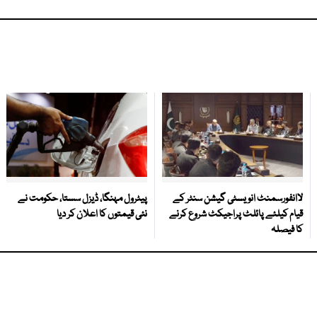
لاانفورسمنٹ انویسٹی گیشن سنٹر کے
پیٹرول مہنگا، ڈیزل سستا، حکومت نے
قیام کیلئے پائلٹ پراجیکٹ شروع کرنے
نئی قیمتوں کا اعلان کر دیا
کا فیصلہ