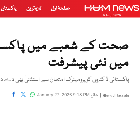
صفحۂ اول
تازہ ترین
پاکستان
6 Aug, 2026
صحت کے شعبے میں پاکستان 
میں نئی پیشرفت
پاکستانی ڈاکٹروں کو پرومیٹرک امتحان سے استثنیٰ بھی دے دیا
|
شائع
January 27, 2026 9:13 PM
Ahmed Hussain