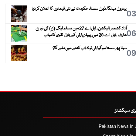
پیٹرول مہنگا، ڈیزل سستا، حکومت نے نئی قیمتوں کا اعلان کر دیا
0
آزاد کشمیر الیکشن ، ایل اے 27 میں مسلم لیگ (ن) کی نورین
0
عارف ، ایل اے 28 میں پیپلز پارٹی کے بازل نقوی کامیاب
سونا پھر سستا ہوگیا،فی تولہ اب کتنے میں ملے گا؟
0
یزی سیکشنز
Pakistan News in 