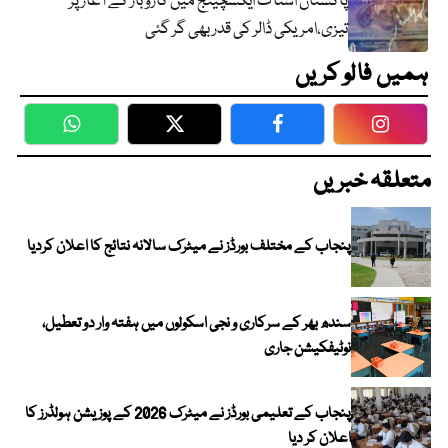
پاکستان اسٹاک ایکسچینج میں کاروبار کے آغاز پر
تیزی،امریکی ڈالر کی قدر بھی گر گئی
ہمیں فالو کریں
WhatsApp
Twitter
Facebook
Faceboo
متعلقہ خبریں
پنجاب کے مختلف بورڈز نے میٹرک سالانہ نتائج کا اعلان کردیا
سندھ بھر کے سرکاری و نجی اسکولوں میں ہفتہ وار دو تعطیل،
نوٹیفکیشن جاری
پنجاب کے تعلیمی بورڈز نے میٹرک 2026 کے پوزیشن ہولڈرز کا
اعلان کر دیا