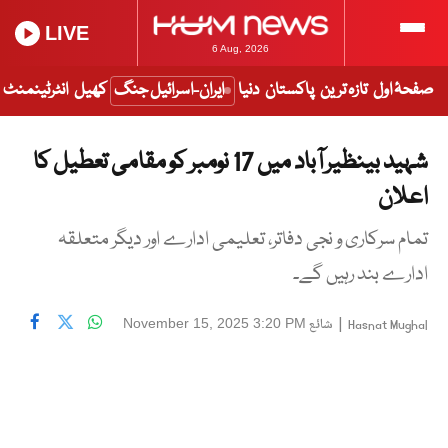
LIVE
6 Aug, 2026
صفحۂ اول
تازہ ترین
پاکستان
دنیا
ایران-اسرائیل جنگ
کھیل
انٹرٹینمنٹ
شہید بینظیر آباد میں 17 نومبر کو مقامی تعطیل کا
اعلان
تمام سرکاری و نجی دفاتر، تعلیمی ادارے اور دیگر متعلقہ
ادارے بند رہیں گے۔
|
شائع
November 15, 2025 3:20 PM
Hasnat Mughal