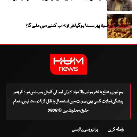
سونا پھر سستا ہوگیا،فی تولہ اب کتنے میں ملے گا؟
ہم نیوز پر شائع یا نشر ہونے والا مواد ادارتی ٹیم کی کاوش ہے۔ اس مواد کو بغیر
پیشگی اجازت کسی بھی صورت میں استعمال یا نقل کرنا درست نہیں۔ تمام
حقوق محفوظ ہیں © 2026
رابطہ کریں
پرائیویسی پالیسی