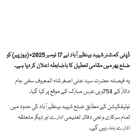
ڈپٹی کمشنر شہید بینظیر آباد نے 17 نومبر 2025ء (بروز پیر) کو
ضلع بھر میں مقامی تعطیل کا باضابطہ اعلان کر دیا ہے۔
یہ فیصلہ حضرت سید علی اصغر شاہ المعروف سخی جام
داتارؒ کے 754ویں عرس مبارک کے موقع پر کیا گیا۔
نوٹیفکیشن کے مطابق ضلع شہید بینظیر آباد کی حدود میں
تمام سرکاری و نجی دفاتر، تعلیمی ادارے اور دیگر متعلقہ
ادارے بند رہیں گے۔