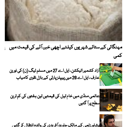
مہنگائی کے ستائے شہریوں کیلئے اچھی خبر، آٹے کی قیمت میں
پیٹ
کمی
آزاد کشمیر الیکشن ، ایل اے 27 میں مسلم لیگ (ن) کی نورین
عارف ، ایل اے 28 میں پیپلز پارٹی کے بازل نقوی کامیاب
عالمی منڈی میں خام تیل کی قیمتیں تین ہفتوں کی کم ترین
سطح پر آ گئیں
پشاور زلمی کے مالک جاوید آفریدی کی والدہ انتقال کر گئیں