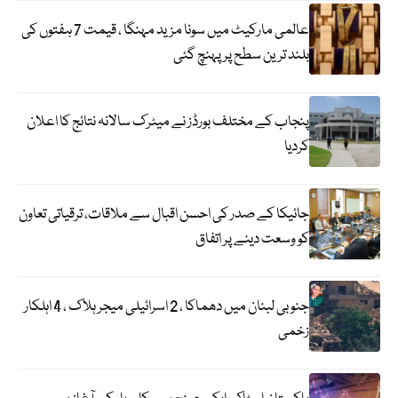
عالمی مارکیٹ میں سونا مزید مہنگا ، قیمت 7 ہفتوں کی
بلند ترین سطح پر پہنچ گئی
پنجاب کے مختلف بورڈز نے میٹرک سالانہ نتائج کا اعلان
کردیا
جائیکا کے صدر کی احسن اقبال سے ملاقات، ترقیاتی تعاون
کو وسعت دینے پر اتفاق
جنوبی لبنان میں دھماکا ، 2 اسرائیلی میجر ہلاک ، 4 اہلکار
زخمی