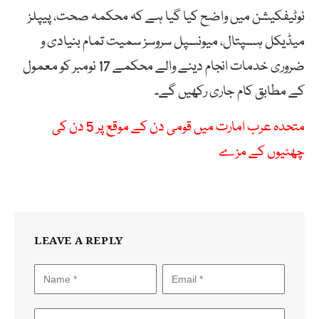
نوٹیفکیشن میں واضح کیا گیا ہے کہ محکمہ صحت، پیپلز
میڈیکل ہسپتال، میونسپل سروسز سمیت تمام بنیادی و
ضروری خدمات انجام دینے والے محکمے 17 نومبر کو معمول
کے مطابق کام جاری رکھیں گے۔
متحدہ عرب امارت میں قومی دن کے موقع پر 5 دن کی
چھٹیوں کے مزے
LEAVE A REPLY