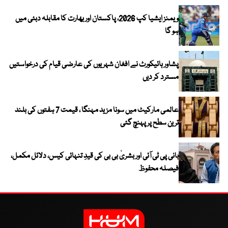
ویمنز ایشیا کپ 2026، پاکستان اور بھارت کا مقابلہ دبئی میں
ہو گا
پشاور ہائیکورٹ نے افغان شہریوں کی عارضی قیام کی درخواستیں
مسترد کر دیں
عالمی مارکیٹ میں سونا مزید مہنگا ، قیمت 7 ہفتوں کی بلند
ترین سطح پر پہنچ گئی
بانی پی ٹی آئی اور بشریٰ بی بی کی قیدِ تنہائی کیس، دلائل مکمل،
فیصلہ محفوظ