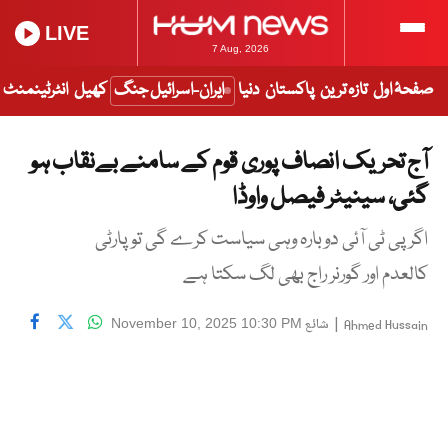
LIVE
7 Aug, 2026
صفحۂ اول
تازہ ترین
پاکستان
دنیا
ایران-اسرائیل جنگ
کھیل
انٹرٹینمنٹ
آج تحریک انصاف پوری قوم کے سامنے بےنقاب ہو
گئی، سینیٹر فیصل واوڈا
اگر پی ٹی آئی دوبارہ وہی سیاست کرے گی تو پارٹی
کالعدم اور گورنر راج بھی لگ سکتا ہے
|
شائع
November 10, 2025 10:30 PM
Ahmed Hussain