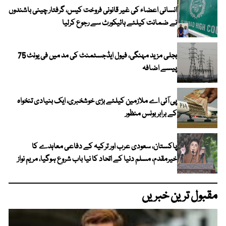
انسانی اعضاء کی غیر قانونی فروخت کیس، گرفتار چینی باشندوں
نے ضمانت کیلئے ہائیکورٹ سے رجوع کرلیا
بجلی مزید مہنگی، فیول ایڈجسٹمنٹ کی مد میں فی یونٹ 75
پیسے اضافہ
پی آئی اے ملازمین کیلئے بڑی خوشخبری، ایک بنیادی تنخواہ
کے برابر بونس منظور
پاکستان، سعودی عرب اور ترکیہ کے دفاعی معاہدے کا
خیرمقدم، مسلم دنیا کے اتحاد کا نیا باب شروع ہوگیا، مریم نواز
مقبول ترین خبریں