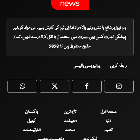
ہم نیوز پر شائع یا نشر ہونے والا مواد ادارتی ٹیم کی کاوش ہے۔ اس مواد کو بغیر
پیشگی اجازت کسی بھی صورت میں استعمال یا نقل کرنا درست نہیں۔ تمام
حقوق محفوظ ہیں © 2026
رابطہ کریں
پرائیویسی پالیسی
WhatsApp
Twitter
Facebook
Faceboo
صفحۂ اول
تازہ ترین
پاکستان
دنیا
معیشت
کھیل
تعلیم
صحت
انٹرٹینمنٹ
ٹیکنالوجی
دلچسپ و عجیب