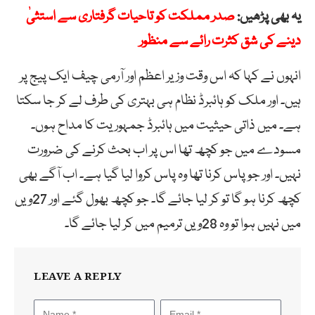
یہ بھی پڑھیں:
صدر مملکت کو تاحیات گرفتاری سے استثیٰ
دینے کی شق کثرت رائے سے منظور
انہوں نے کہا کہ اس وقت وزیر اعظم اور آرمی چیف ایک پیج پر
ہیں۔ اور ملک کو ہائبرڈ نظام ہی بہتری کی طرف لے کر جا سکتا
ہے۔ میں ذاتی حیثیت میں ہائبرڈ جمہوریت کا مداح ہوں۔
مسودے میں جو کچھ تھا اس پر اب بحث کرنے کی ضرورت
نہیں۔ اور جو پاس کرنا تھا وہ پاس کروا لیا گیا ہے۔ اب آگے بھی
کچھ کرنا ہو گا تو کر لیا جائے گا۔ جو کچھ بھول گئے اور 27ویں
میں نہیں ہوا تو وہ 28ویں ترمیم میں کر لیا جائے گا۔
LEAVE A REPLY