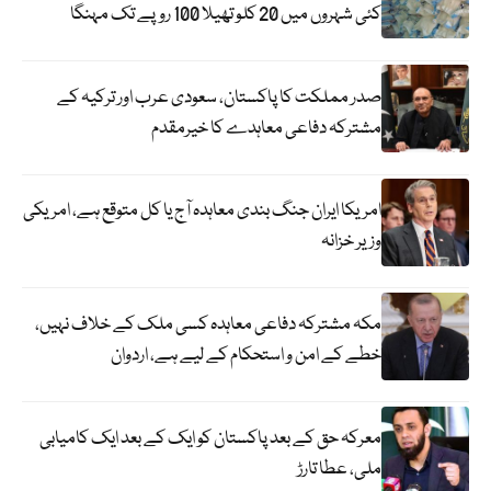
کئی شہروں میں 20 کلو تھیلا 100 روپے تک مہنگا
صدر مملکت کا پاکستان، سعودی عرب اور ترکیہ کے
مشترکہ دفاعی معاہدے کا خیرمقدم
امریکا ایران جنگ بندی معاہدہ آج یا کل متوقع ہے، امریکی
وزیر خزانہ
مکہ مشترکہ دفاعی معاہدہ کسی ملک کے خلاف نہیں،
خطے کے امن و استحکام کے لیے ہے، اردوان
معرکہ حق کے بعد پاکستان کو ایک کے بعد ایک کامیابی
ملی، عطا تارڑ