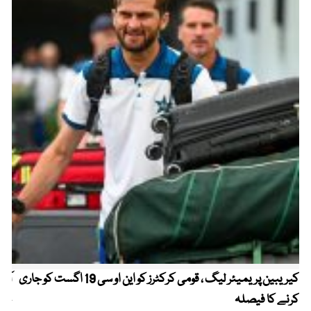
کیریبین پریمیئر لیگ ، قومی کرکٹرز کو این او سی 19 اگست کو جاری
آز
کرنے کا فیصلہ
چھی