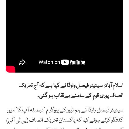
اسلام آباد: سینیٹر فیصل واوڈا نے کہا ہے کہ آج تحریک
انصاف پوری قوم کے سامنے بےنقاب ہو گئی۔
سینیٹر فیصل واوڈا نے ہم نیوز کے پروگرام “فیصلہ آپ کا” میں
گفتگو کرتے ہوئے کہا کہ پاکستان تحریک انصاف (پی ٹی آئی)