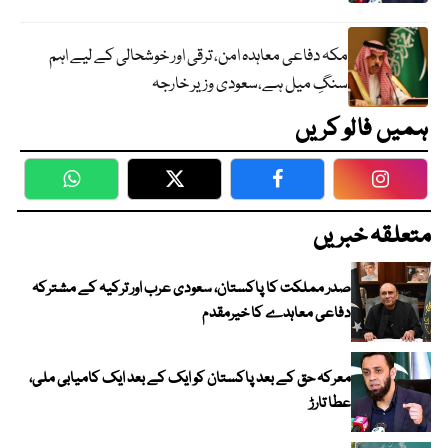
مکہ دفاعی معاہدہ امن، ترقی اور خوشحالی کے لیے اہم
سنگِ میل ہے،سعودی وزیر خارجہ
ہمیں فالو کریں
WhatsApp
Twitter
Facebook
Faceboo
متعلقہ خبریں
صدر مملکت کا پاکستان، سعودی عرب اور ترکیہ کے مشترکہ
دفاعی معاہدے کا خیرمقدم
معرکہ حق کے بعد پاکستان کو ایک کے بعد ایک کامیابی ملی،
عطا تارڑ