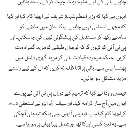
چاہیے بانی کے لیے مثبت بات چیت کر کے راستہ بنائیں۔
انہوں نے کہا کہ وزیر اعظم شہباز شریف نے اچھا کام کیا اور کہا
کہ مجھے استثنیٰ نہیں چاہیے۔ پاکستان میں ماضی کو
سامنے رکھ کر مستقبل کی پیشگوئی نہیں کی جاسکتی۔ اور
پی ٹی آئی کو کہوں گا کہ نوجوان طبقے کو مزید گمراہ مت
کریں۔ جبکہ موجودہ قیادت بانی کو مزید گہری دلدل میں
پھنسا رہی ہے۔ بانی پر اتنا ظلم نہ کریں کہ ان کے لیے راستے
مزید مشکل ہو جائیں۔
فیصل واوڈا نے کہا کہ ترمیم کے دوران پی ٹی آئی نے پورے
ایوان میں آج سارا ڈرامہ کیا۔ اور سیف اللہ ابڑو نے استعفیٰ دے
کر اچھا کام کیا ہے۔ تبدیلی آنہیں رہی بلکہ تبدیلی آچکی
ہے۔ یہ نعرہ کسی اور کا تھا اور عمل پیرا یہاں پر ہو رہا ہے۔