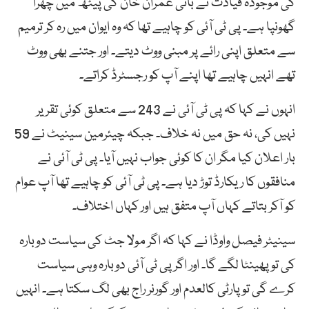
کی موجودہ قیادت نے بانی عمران خان کی پیٹھ میں چھرا
گھونپا ہے۔ پی ٹی آئی کو چاہیے تھا کہ وہ ایوان میں رہ کر ترمیم
سے متعلق اپنی رائے پر مبنی ووٹ دیتے۔ اور جتنے بھی ووٹ
تھے انہیں چاہیے تھا اپنے آپ کو رجسٹرڈ کراتے۔
انہوں نے کہا کہ پی ٹی آئی نے 243 سے متعلق کوئی تقریر
نہیں کی، نہ حق میں نہ خلاف۔ جبکہ چیئرمین سینیٹ نے 59
بار اعلان کیا مگر ان کا کوئی جواب نہیں آیا۔ پی ٹی آئی نے
منافقوں کا ریکارڈ توڑ دیا ہے۔ پی ٹی آئی کو چاہیے تھا آپ عوام
کو آکر بتاتے کہاں آپ متفق ہیں اور کہاں اختلاف۔
سینیٹر فیصل واوڈا نے کہا کہ اگر مولا جٹ کی سیاست دوبارہ
کی تو پھینٹا لگے گا۔ اور اگر پی ٹی آئی دوبارہ وہی سیاست
کرے گی تو پارٹی کالعدم اور گورنر راج بھی لگ سکتا ہے۔ انہیں