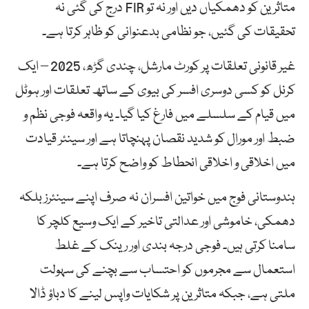
متاثرین کو دھمکیاں دیں اور نہ تو FIR درج کی گئی نہ
تحقیقات کی گئیں، جو نظامی بدعنوانی کو ظاہر کرتا ہے۔
غیر قانونی تعلقات پر کورٹ مارشل، چندی گڑھ، 2025 – ایک
کرنل کو کسی دوسری افسر کی بیوی کے ساتھ تعلقات اور ہوٹل
میں قیام کے سلسلے میں فارغ کیا گیا۔ یہ واقعہ فوجی نظم و
ضبط اور مورال کو شدید نقصان پہنچاتا ہے اور سینئر قیادت
میں اخلاقی و اخلاقی انحطاط کو واضح کرتا ہے۔
ہندوستانی فوج میں خواتین افسران نہ صرف اپنے سینئرز بلکہ
دھمکی، خاموشی اور عدالتی تاخیر کے ایک وسیع کلچر کا
سامنا کرتی ہیں۔ فوجی درجہ بندی اور رینک کے غلط
استعمال سے مجرموں کو احتساب سے بچنے کی سہولت
ملتی ہے، جبکہ متاثرین پر شکایات واپس لینے کا دباؤ ڈالا