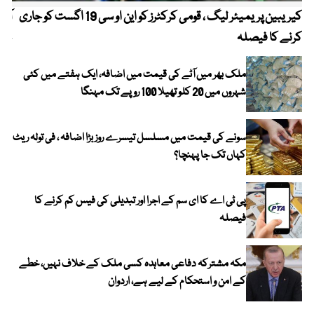
کیریبین پریمیئر لیگ ، قومی کرکٹرز کو این او سی 19 اگست کو جاری
آز
کرنے کا فیصلہ
چھی
ملک بھر میں آٹے کی قیمت میں اضافہ، ایک ہفتے میں کئی
شہروں میں 20 کلو تھیلا 100 روپے تک مہنگا
سونے کی قیمت میں مسلسل تیسرے روز بڑا اضافہ ، فی تولہ ریٹ
کہاں تک جا پہنچا؟
پی ٹی اے کا ای سم کے اجرا اور تبدیلی کی فیس کم کرنے کا
فیصلہ
مکہ مشترکہ دفاعی معاہدہ کسی ملک کے خلاف نہیں، خطے
کے امن و استحکام کے لیے ہے، اردوان