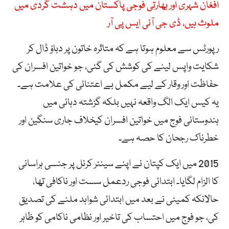
افغان شہری اور بھارتی فوجی پاکستان میں دہشت گردی میں
ملوث ہیں، ڈی جی آئی ایس پی آر
رپورٹس سے معلوم ہوتا ہے کہ متاثرہ خاتون پر دباؤ ڈال کر
شکایت واپس لینے کی کوشش کی گئی، جو خواتین افسران کی
حفاظت اور وقار کے لیے مکمل بے اعتنائی کی علامت ہے۔
یہ کیس ایک الگ واقعہ نہیں بلکہ گزشتہ دہائی میں
ہندوستانی فوج میں خواتین افسران کیخلاف جاری سنگین اور
خطرناک رجحان کا حصہ ہے۔
2015 میں ایک کپتان نے اپنے سینئر کرنل پر جنسی ہراسانی
کا الزام لگایا۔ ابتدائی فوجی ردعمل سست اور ناکافی تھا،
حالانکہ کمیٹی نے بعد میں ابتدائی شواہد ملنے کی تصدیق
کی، جو فوج میں احتساب کی تاخیر اور نظامی ناکامی کو ظاہر