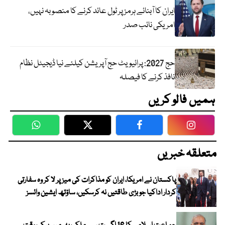
ایران کا آبنائے ہرمز پر ٹول عائد کرنے کا منصوبہ نہیں،
امریکی نائب صدر
حج 2027: پرائیویٹ حج آپریشن کیلئے نیا ڈیجیٹل نظام
نافذ کرنے کا فیصلہ
ہمیں فالو کریں
WhatsApp
Twitter
Facebook
Faceboo
متعلقہ خبریں
پاکستان نے امریکا، ایران کو مذاکرات کی میز پر لا کر وہ سفارتی
کردار اداکیا جو بڑی طاقتیں نہ کرسکیں، ساؤتھ ایشین وائسز