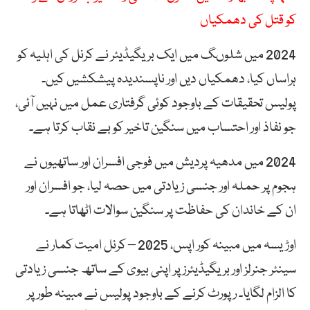
کو قتل کی دھمکیاں
2024 میں شلوںگ میں ایک بریگیڈیئر نے کرنل کی اہلیہ کو
ہراساں کیا، دھمکیاں دیں اور ناپسندیدہ پیشکشیں کیں۔
پولیس تحقیقات کے باوجود کوئی گرفتاری عمل میں نہیں آئی،
جو نفاذ اور احتساب میں سنگین تاخیر کو بے نقاب کرتا ہے۔
2024 میں مدھیہ پردیش میں فوجی افسران اور ساتھیوں نے
ہجوم پر حملہ اور جنسی زیادتی میں حصہ لیا، جو افسران اور
ان کے خاندان کی حفاظت پر سنگین سوالات اٹھاتا ہے۔
اوڑیسہ میں مبینہ کور اپس، 2025 – کرنل امیت کمار نے
سینئر جنرلز اور بریگیڈیئرز پر اپنی بیوی کے ساتھ جنسی زیادتی
کا الزام لگایا۔ رپورٹ کرنے کے باوجود پولیس نے مبینہ طور پر