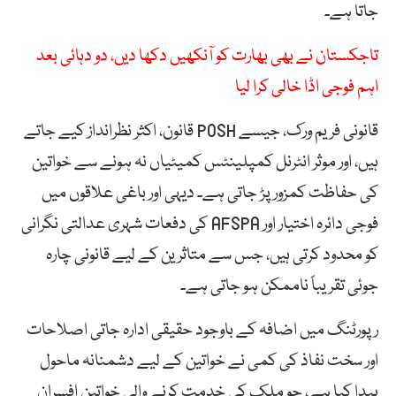
جاتا ہے۔
تاجکستان نے بھی بھارت کو آنکھیں دکھا دیں، دو دہائی بعد
اہم فوجی اڈا خالی کرا لیا
قانونی فریم ورک، جیسے POSH قانون، اکثر نظرانداز کیے جاتے
ہیں، اور موثر انٹرنل کمپلینٹس کمیٹیاں نہ ہونے سے خواتین
کی حفاظت کمزور پڑ جاتی ہے۔ دیہی اور باغی علاقوں میں
فوجی دائرہ اختیار اور AFSPA کی دفعات شہری عدالتی نگرانی
کو محدود کرتی ہیں، جس سے متاثرین کے لیے قانونی چارہ
جوئی تقریباً ناممکن ہو جاتی ہے۔
رپورٹنگ میں اضافہ کے باوجود حقیقی ادارہ جاتی اصلاحات
اور سخت نفاذ کی کمی نے خواتین کے لیے دشمنانہ ماحول
پیدا کیا ہے، جو ملک کی خدمت کرنے والی خواتین افسران