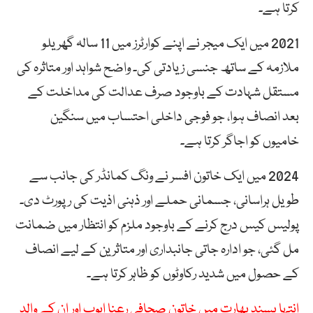
کرتا ہے۔
2021 میں ایک میجر نے اپنے کوارٹرز میں 11 سالہ گھریلو
ملازمہ کے ساتھ جنسی زیادتی کی۔ واضح شواہد اور متاثرہ کی
مستقل شہادت کے باوجود صرف عدالت کی مداخلت کے
بعد انصاف ہوا، جو فوجی داخلی احتساب میں سنگین
خامیوں کو اجاگر کرتا ہے۔
2024 میں ایک خاتون افسر نے ونگ کمانڈر کی جانب سے
طویل ہراسانی، جسمانی حملے اور ذہنی اذیت کی رپورٹ دی۔
پولیس کیس درج کرنے کے باوجود ملزم کو انتظار میں ضمانت
مل گئی، جو ادارہ جاتی جانبداری اور متاثرین کے لیے انصاف
کے حصول میں شدید رکاوٹوں کو ظاہر کرتا ہے۔
انتہا پسند بھارت میں خاتون صحافی رعنا ایوب اور ان کے والد