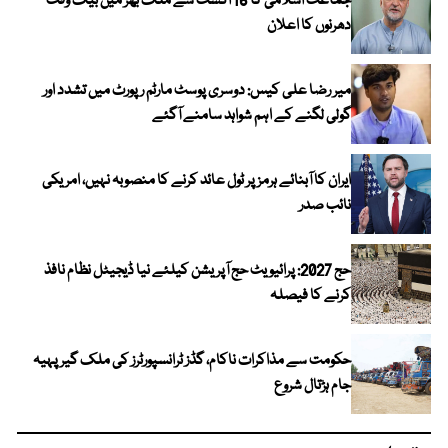
جماعت اسلامی کا 16 اگست سے ملک بھر میں بیک وقت
دھرنوں کا اعلان
میر رضا علی کیس: دوسری پوسٹ مارٹم رپورٹ میں تشدد اور
گولی لگنے کے اہم شواہد سامنے آگئے
ایران کا آبنائے ہرمز پر ٹول عائد کرنے کا منصوبہ نہیں، امریکی
نائب صدر
حج 2027: پرائیویٹ حج آپریشن کیلئے نیا ڈیجیٹل نظام نافذ
کرنے کا فیصلہ
حکومت سے مذاکرات ناکام، گڈز ٹرانسپورٹرز کی ملک گیر پہیہ
جام ہڑتال شروع