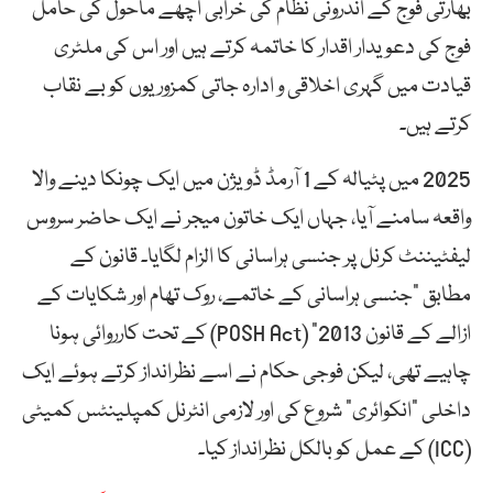
بھارتی فوج کے اندرونی نظام کی خرابی اچھے ماحول کی حامل
فوج کی دعویدار اقدار کا خاتمہ کرتے ہیں اور اس کی ملٹری
قیادت میں گہری اخلاقی و ادارہ جاتی کمزوریوں کو بے نقاب
کرتے ہیں۔
2025 میں پٹیالہ کے 1 آرمڈ ڈویژن میں ایک چونکا دینے والا
واقعہ سامنے آیا، جہاں ایک خاتون میجر نے ایک حاضر سروس
لیفٹیننٹ کرنل پر جنسی ہراسانی کا الزام لگایا۔ قانون کے
مطابق “جنسی ہراسانی کے خاتمے، روک تھام اور شکایات کے
ازالے کے قانون 2013” (POSH Act) کے تحت کارروائی ہونا
چاہیے تھی، لیکن فوجی حکام نے اسے نظرانداز کرتے ہوئے ایک
داخلی “انکوائری” شروع کی اور لازمی انٹرنل کمپلینٹس کمیٹی
(ICC) کے عمل کو بالکل نظرانداز کیا۔