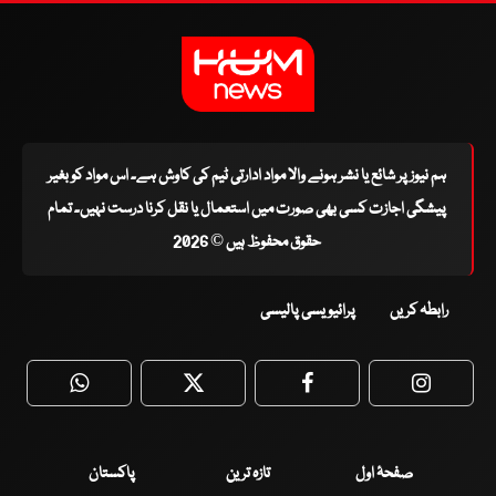
ہم نیوز پر شائع یا نشر ہونے والا مواد ادارتی ٹیم کی کاوش ہے۔ اس مواد کو بغیر
پیشگی اجازت کسی بھی صورت میں استعمال یا نقل کرنا درست نہیں۔ تمام
حقوق محفوظ ہیں © 2026
رابطہ کریں
پرائیویسی پالیسی
WhatsApp
Twitter
Facebook
Faceboo
صفحۂ اول
تازہ ترین
پاکستان