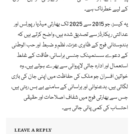
کے لیے خطرناک ہے۔
یہ کیسز، جو 2015 سے 2025 تک بھارتی میڈیا رپورٹس اور
عدالتی ریکارڈز سے تصدیق شدہ ہیں، واضح کرتے ہیں کہ
ہندوستانی فوج کے ظاہری عزت، نظم و ضبط اور حب الوطنی
کے دعوے سسٹمیٹک جنسی ہراسانی، طاقت کے غلط
استعمال اور ادارہ جاتی لاپروائی سے بھرے ہوتے ہیں۔ وہ
خواتین افسران جو ملک کی حفاظت میں اپنی جان کی بازی
لگاتی ہیں، بدعنوانی اور ہراسانی کے سامنے بے بس رہتی ہیں،
جس سے بھارتی فوج میں شفاف اصلاحات اور حقیقی
احتساب کی کمی پائی جاتی ہے۔
LEAVE A REPLY