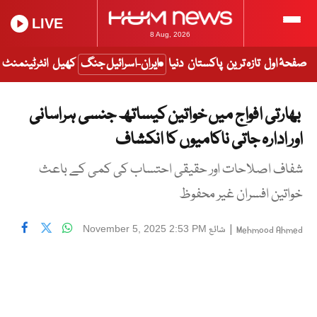
LIVE
8 Aug, 2026
صفحۂ اول
تازہ ترین
پاکستان
دنیا
ایران-اسرائیل جنگ
کھیل
انٹرٹینمنٹ
بھارتی افواج میں خواتین کیساتھ جنسی ہراسانی
اور ادارہ جاتی ناکامیوں کا انکشاف
شفاف اصلاحات اور حقیقی احتساب کی کمی کے باعث
خواتین افسران غیر محفوظ
|
شائع
November 5, 2025 2:53 PM
Mehmood Ahmed