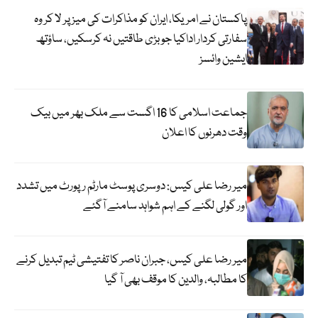
پاکستان نے امریکا، ایران کو مذاکرات کی میز پر لا کر وہ
سفارتی کردار اداکیا جو بڑی طاقتیں نہ کرسکیں، ساؤتھ
ایشین وائسز
جماعت اسلامی کا 16 اگست سے ملک بھر میں بیک
وقت دھرنوں کا اعلان
میر رضا علی کیس: دوسری پوسٹ مارٹم رپورٹ میں تشدد
اور گولی لگنے کے اہم شواہد سامنے آگئے
میر رضا علی کیس، جبران ناصر کا تفتیشی ٹیم تبدیل کرنے
کا مطالبہ، والدین کا موقف بھی آ گیا