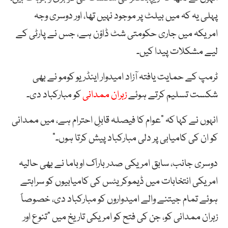
پہلی یہ کہ میں بیلٹ پر موجود نہیں تھا، اور دوسری وجہ
امریکہ میں جاری حکومتی شٹ ڈاؤن ہے، جس نے پارٹی کے
لیے مشکلات پیدا کیں۔
ٹرمپ کے حمایت یافتہ آزاد امیدوار اینڈریو کومو نے بھی
شکست تسلیم کرتے ہوئے
زہران ممدانی
کو مبارکباد دی۔
انہوں نے کہا کہ “عوام کا فیصلہ قابلِ احترام ہے، میں ممدانی
کو ان کی کامیابی پر دلی مبارکباد پیش کرتا ہوں۔”
دوسری جانب، سابق امریکی صدر باراک اوباما نے بھی حالیہ
امریکی انتخابات میں ڈیموکریٹس کی کامیابیوں کو سراہتے
ہوئے تمام جیتنے والے امیدواروں کو مبارکباد دی، خصوصاً
زہران ممدانی کو، جن کی فتح کو امریکی تاریخ میں “تنوع اور