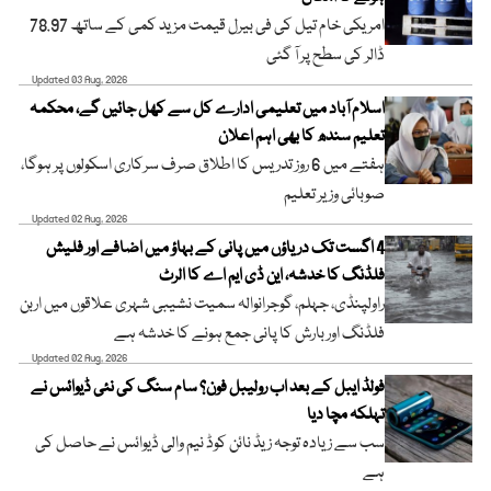
امریکی خام تیل کی فی بیرل قیمت مزید کمی کے ساتھ 78.97
ڈالر کی سطح پر آ گئی
Updated 03 Aug, 2026
اسلام آباد میں تعلیمی ادارے کل سے کھل جائیں گے، محکمہ
تعلیم سندھ کا بھی اہم اعلان
ہفتے میں 6 روز تدریس کا اطلاق صرف سرکاری اسکولوں پر ہوگا،
صوبائی وزیر تعلیم
Updated 02 Aug, 2026
4 اگست تک دریاؤں میں پانی کے بہاؤ میں اضافے اور فلیش
فلڈنگ کا خدشہ، این ڈی ایم اے کا الرٹ
راولپنڈی، جہلم، گوجرانوالہ سمیت نشیبی شہری علاقوں میں اربن
فلڈنگ اور بارش کا پانی جمع ہونے کا خدشہ ہے
Updated 02 Aug, 2026
فولڈ ایبل کے بعد اب رولیبل فون؟ سام سنگ کی نئی ڈیوائس نے
تہلکہ مچا دیا
سب سے زیادہ توجہ زیڈ نائن کوڈ نیم والی ڈیوائس نے حاصل کی
ہے