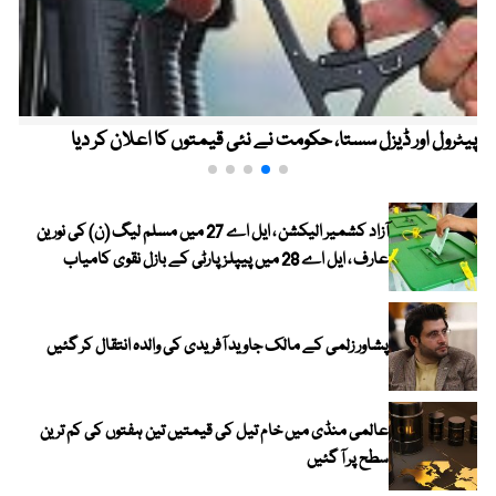
پیٹرول اور ڈیزل سستا، حکومت نے نئی قیمتوں کا اعلان کر دیا
آزاد کشمیر الیکشن ، ایل اے 27 میں مسلم لیگ (ن) کی نورین
عارف ، ایل اے 28 میں پیپلز پارٹی کے بازل نقوی کامیاب
پشاور زلمی کے مالک جاوید آفریدی کی والدہ انتقال کر گئیں
عالمی منڈی میں خام تیل کی قیمتیں تین ہفتوں کی کم ترین
سطح پر آ گئیں