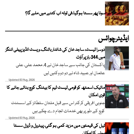
سونا پھر سستا ہوگیا،فی تولہ اب کتنے میں ملے گا؟
ایڈیٹرچوائس
دوسرا ٹیسٹ، ساجد خان کی شاندار بالنگ، ویسٹ انڈیز پہلی اننگز
میں 344 رنز پر آؤٹ
پاکستان کی جانب سے ساجد خان نے 4، محمد علی، علی
عثمان اور عبید شاہ نے دو دو وکٹیں لیں
Updated 03 Aug, 2026
مائیک اسمتھ کو قومی ٹیسٹ ٹیم کا بیٹنگ کوچ بنائے جانے کا
قوی امکان
جنوبی افریقی کرکٹر اس سے قبل ملتان سلطانز کے اسسٹنٹ
کوچ کے طور پر بھی خدمات انجام دے چکے ہیں
Updated 03 Aug, 2026
تیل کی قیمتوں میں مزید کمی ہو گئی، پیٹرول و ڈیزل سستا
ہونے کا امکان