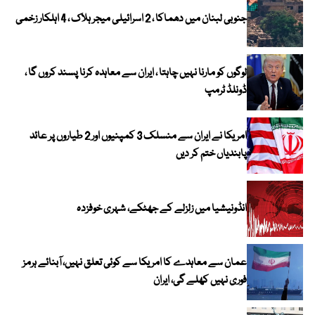
جنوبی لبنان میں دھماکا ، 2 اسرائیلی میجر ہلاک ، 4 اہلکار زخمی
لوگوں کو مارنا نہیں چاہتا ، ایران سے معاہدہ کرنا پسند کروں گا ،
ڈونلڈ ٹرمپ
امریکا نے ایران سے منسلک 3 کمپنیوں اور 2 طیاروں پر عائد
پابندیاں ختم کر دیں
انڈونیشیا میں زلزلے کے جھٹکے، شہری خوفزدہ
عمان سے معاہدے کا امریکا سے کوئی تعلق نہیں، آبنائے ہرمز
فوری نہیں کھلے گی، ایران