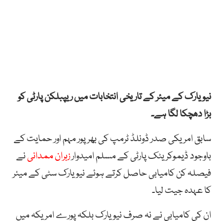
نیویارک کے میئر کے تاریخی انتخابات میں ریپبلکن پارٹی کو
بڑا دھچکا لگا ہے۔
سابق امریکی صدر ڈونلڈ ٹرمپ کی بھرپور مہم اور حمایت کے
باوجود ڈیموکریٹک پارٹی کے مسلم امیدوار
زہران ممدانی
نے
فیصلہ کن کامیابی حاصل کرتے ہوئے نیویارک سٹی کے میئر
کا عہدہ جیت لیا۔
ان کی کامیابی نے نہ صرف نیویارک بلکہ پورے امریکہ میں