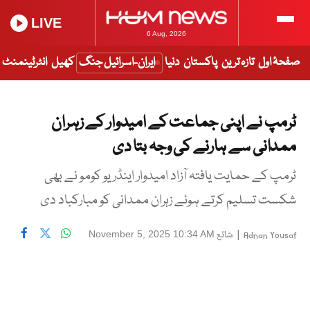
LIVE
6 Aug, 2026
صفحۂ اول
تازہ ترین
پاکستان
دنیا
ایران-اسرائیل جنگ
کھیل
انٹرٹینمنٹ
ٹرمپ نے اپنی جماعت کے امیدوار کے زہران
ممدانی سے ہارنے کی وجہ بتا دی
ٹرمپ کے حمایت یافتہ آزاد امیدوار اینڈریو کومو نے بھی
شکست تسلیم کرتے ہوئے زہران ممدانی کو مبارکباد دی
|
شائع
November 5, 2025 10:34 AM
Adnan Yousaf