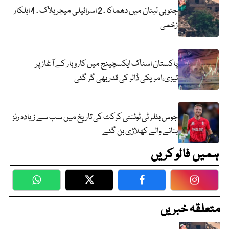
جنوبی لبنان میں دھماکا ، 2 اسرائیلی میجر ہلاک ، 4 اہلکار
زخمی
پاکستان اسٹاک ایکسچینج میں کاروبار کے آغاز پر
تیزی،امریکی ڈالر کی قدر بھی گر گئی
جوس بٹلر ٹی ٹوئنٹی کرکٹ کی تاریخ میں سب سے زیادہ رنز
بنانے والے کھلاڑی بن گئے
ہمیں فالو کریں
WhatsApp
Twitter
Facebook
Faceboo
متعلقہ خبریں