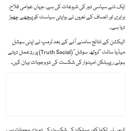
ایک نئے سیاسی دور کی شروعات کی ہے، جہاں عوامی فلاح،
برابری اور انصاف کے نعروں نے روایتی سیاست کو پیچھے چھوڑ
دیا ہے۔
الیکشن کے نتائج سامنے آنے کے بعد ٹرمپ نے اپنی سوشل
میڈیا سائٹ “ٹروتھ سوشل” (Truth Social) پر ردِعمل دیتے
ہوئے ریپبلکن امیدوار کی شکست کی دو وجوہات بیان کیں۔
انہوں نے لکھا کہ ریپبلکنز کی شکست کی دو بڑی وجوہات ہیں،