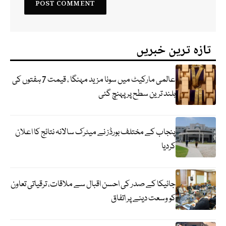
تازہ ترین خبریں
عالمی مارکیٹ میں سونا مزید مہنگا ، قیمت 7 ہفتوں کی
بلند ترین سطح پر پہنچ گئی
پنجاب کے مختلف بورڈز نے میٹرک سالانہ نتائج کا اعلان
کردیا
جائیکا کے صدر کی احسن اقبال سے ملاقات، ترقیاتی تعاون
کو وسعت دینے پر اتفاق