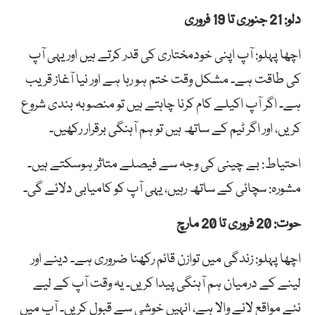
دلو: 21 جنوری تا 19 فروری
اچھا پہلو: آپ اپنی خودمختاری کی قدر کرتے ہیں اور یہی آپ
کی طاقت ہے۔ مشکل وقت ختم ہو رہا ہے اور نیا آغاز قریب
ہے۔ اگر آپ اکیلے کام کرنا چاہتے ہیں تو منصوبہ بندی شروع
کریں، اور اگر ٹیم کے ساتھ ہیں تو ہم آہنگی برقرار رکھیں۔
احتیاط: بے چینی کی وجہ سے فیصلے متاثر ہوسکتے ہیں۔
مشورہ: سچائی کے ساتھ رہیں، یہی آپ کو کامیابی دلائے گی۔
حوت: 20 فروری تا 20 مارچ
اچھا پہلو: زندگی میں توازن قائم رکھنا ضروری ہے۔ دینے اور
لینے کے درمیان ہم آہنگی پیدا کریں۔ یہ وقت آپ کے لیے
نئے مواقع لانے والا ہے، انہیں خوشی سے قبول کریں۔ آپ میں