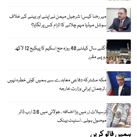
میر رضا کیس؛ شرجیل میمن نے اپنے اور بیٹے کے خلاف
سوشل میڈیا مہم چلانے کا الزام کس پر لگایا؟
اگلے سال کیلئے 40 روزہ حج اسکیم کا پیکیج 12 لاکھ
روپے مقرر
مکہ مشترکہ دفاعی معاہدے سے ہمیں کوئی خطرہ نہیں
، ترجمان ایرانی وزارت خارجہ
ترسیلات زر میں بڑا اضافہ ، جولائی میں 3.6 ارب ڈالر
موصول ہوئے ، اسٹیٹ بینک
ہمیں فالو کریں