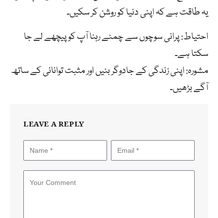
یہ طاقت ہے کہ اپنی دنیا کو روشن کر سکیں۔
احتیاط: پرانی سوچوں سے چمٹے رہنا آپ کو پیچھے لے جا
سکتا ہے۔
مشورہ: اپنی زندگی کے جادوگر بنیں اور مثبت توانائی کے ساتھ
آگے بڑھیں۔
LEAVE A REPLY