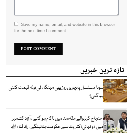
Save my name, email, and website in this browser
for the next time I comment.
تازہ ترین خبریں
سونا مسلسل پانچویں روز بھی مہنگا ، فی تولہ قیمت کتنی
ہو گئی؟
احتجاج کرنیوالے مقاصد میں ناکام ہو گئے ، آزاد کشمیر
میں دو تہائی اکثریت سے حکومت بنائینگے ، رانا ثناء اللہ