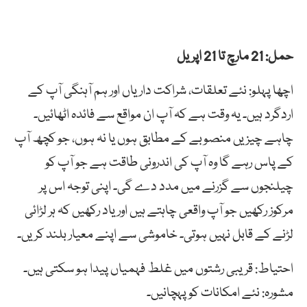
حمل: 21 مارچ تا 21 اپریل
اچھا پہلو: نئے تعلقات، شراکت داریاں اور ہم آہنگی آپ کے
اردگرد ہیں۔ یہ وقت ہے کہ آپ ان مواقع سے فائدہ اٹھائیں۔
چاہے چیزیں منصوبے کے مطابق ہوں یا نہ ہوں، جو کچھ آپ
کے پاس رہے گا وہ آپ کی اندرونی طاقت ہے جو آپ کو
چیلنجوں سے گزرنے میں مدد دے گی۔ اپنی توجہ اس پر
مرکوز رکھیں جو آپ واقعی چاہتے ہیں اور یاد رکھیں کہ ہر لڑائی
لڑنے کے قابل نہیں ہوتی۔ خاموشی سے اپنے معیار بلند کریں۔
احتیاط: قریبی رشتوں میں غلط فہمیاں پیدا ہو سکتی ہیں۔
مشورہ: نئے امکانات کو پہچانیں۔