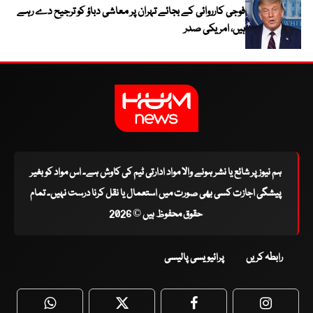
فوجی کارروائی کے بجائے تہران پر معاشی دباؤ کو ترجیح دے رہے
ہیں، امریکی صدر
ہم نیوز پر شائع یا نشر ہونے والا مواد ادارتی ٹیم کی کاوش ہے۔ اس مواد کو بغیر
پیشگی اجازت کسی بھی صورت میں استعمال یا نقل کرنا درست نہیں۔ تمام
حقوق محفوظ ہیں © 2026
رابطہ کریں
پرائیویسی پالیسی