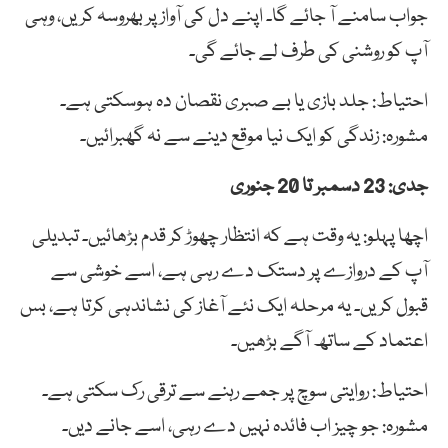
جواب سامنے آ جائے گا۔ اپنے دل کی آواز پر بھروسہ کریں، وہی
آپ کو روشنی کی طرف لے جائے گی۔
احتیاط: جلد بازی یا بے صبری نقصان دہ ہوسکتی ہے۔
مشورہ: زندگی کو ایک نیا موقع دینے سے نہ گھبرائیں۔
جدی: 23 دسمبر تا 20 جنوری
اچھا پہلو: یہ وقت ہے کہ انتظار چھوڑ کر قدم بڑھائیں۔ تبدیلی
آپ کے دروازے پر دستک دے رہی ہے، اسے خوشی سے
قبول کریں۔ یہ مرحلہ ایک نئے آغاز کی نشاندہی کرتا ہے، بس
اعتماد کے ساتھ آگے بڑھیں۔
احتیاط: روایتی سوچ پر جمے رہنے سے ترقی رک سکتی ہے۔
مشورہ: جو چیز اب فائدہ نہیں دے رہی، اسے جانے دیں۔