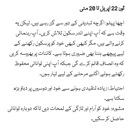
ثور: 22 اپریل تا 20 مئی
اچھا پہلو: اگرچہ تبدیلی کے دور سے گزر رہے ہیں، لیکن یہ
وقت ہے کہ آپ اپنے اندر سکون تلاش کریں۔ آپ رہنمائی
کرنے والے ہیں، مگر کبھی کبھی خود کو پرسکون رکھنے کے
لیے پیچھے ہٹنا بھی ضروری ہوتا ہے۔ کائنات پر بھروسہ کریں
کہ وہ انصاف قائم کرے گی جبکہ آپ اپنی توانائی محفوظ
رکھتے ہوئے اگلے مرحلے کے لیے تیار ہوں۔
احتیاط: زیادہ تنقیدی ہونے سے خود اور دوسروں پر دباؤ بڑھ
سکتا ہے۔
مشورہ: خود کو آرام اور تازگی کے لمحات دیں تاکہ دوبارہ توانائی
حاصل کر سکیں۔