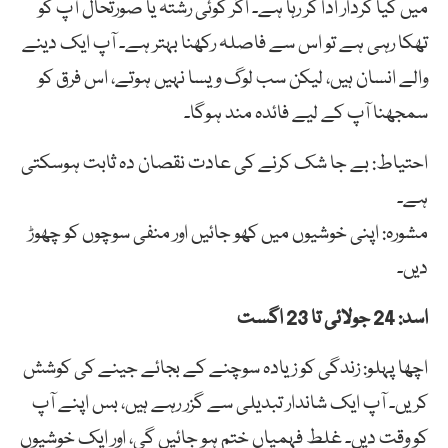
میں کیا کردار ادا کر رہا ہے۔ اگر کوئی رشتہ یا صورتحال آپ کو
تھکا رہی ہے تو اس سے فاصلہ رکھنا بہتر ہے۔ آپ ایک دینے
والے انسان ہیں، لیکن سب لوگ ویسا نہیں ہوتے، اس فرق کو
سمجھنا آپ کے لیے فائدہ مند ہوگا۔
احتیاط: بے جا شک کرنے کی عادت نقصان دہ ثابت ہوسکتی
ہے۔
مشورہ: اپنی خوشیوں میں کھو جائیں اور منفی سوچوں کو چھوڑ
دیں۔
اسد: 24 جولائی تا 23 اگست
اچھا پہلو: زندگی کو زیادہ سوچنے کے بجائے جینے کی کوشش
کریں۔ آپ ایک شاندار تبدیلی سے گزر رہے ہیں، بس اپنے آپ
کو وقت دیں۔ غلط فہمیاں ختم ہو جائیں گی، اور ایک خوشیوں