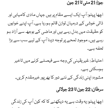
جوزا: 21 مئی تا 21 جون
اچھا پہلو: آپ ایک ایسے مقام پر ہیں جہاں مادی کامیابی اور
ذاتی خوشی کے درمیان توازن قائم ہو رہا ہے۔ آپ اپنے خوابوں
کو حقیقت میں بدل رہے ہیں اور ماضی کے بوجھ سے آزاد ہو
رہے ہیں۔ موجود لمحے پر توجہ دینا آپ کے لیے سب سے بڑا
تحفہ ہے۔
احتیاط: غیر یقینی کی وجہ سے فیصلے کرنے میں تاخیر
ہوسکتی ہے۔
مشورہ: اپنی زندگی کے نئے دور کا بھرپور خیرمقدم کریں۔
سرطان: 22 جون تا 23 جولائی
اچھا پہلو: یہ وقت ہے یہ دیکھنے کا کہ کون آپ کی زندگی