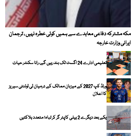
مکہ مشترکہ دفاعی معاہدے سے ہمیں کوئی خطرہ نہیں ، ترجمان
4 روز میں سونے کی قیمت میں بڑا اضافہ
ایرانی وزارت خارجہ
تعلیمی ادارے 24 اگست تک بند رہیں گے، رانا سکندر حیات
ورلڈ کپ 2027 کے میزبان ممالک کے درمیان ٹی ٹوئنٹی سیریز
کا اعلان
یکے بعد دیگرے 2 ہیلی کاپٹر گر کر تباہ؛ متعدد ہلاکتیں