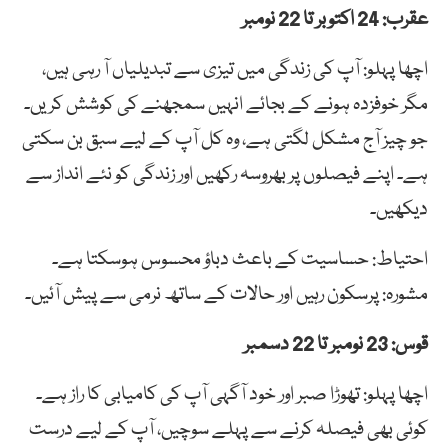
عقرب: 24 اکتوبر تا 22 نومبر
اچھا پہلو: آپ کی زندگی میں تیزی سے تبدیلیاں آ رہی ہیں،
مگر خوفزدہ ہونے کے بجائے انہیں سمجھنے کی کوشش کریں۔
جو چیز آج مشکل لگتی ہے، وہ کل آپ کے لیے سبق بن سکتی
ہے۔ اپنے فیصلوں پر بھروسہ رکھیں اور زندگی کو نئے انداز سے
دیکھیں۔
احتیاط: حساسیت کے باعث دباؤ محسوس ہوسکتا ہے۔
مشورہ: پرسکون رہیں اور حالات کے ساتھ نرمی سے پیش آئیں۔
قوس: 23 نومبر تا 22 دسمبر
اچھا پہلو: تھوڑا صبر اور خود آگہی آپ کی کامیابی کا راز ہے۔
کوئی بھی فیصلہ کرنے سے پہلے سوچیں، آپ کے لیے درست