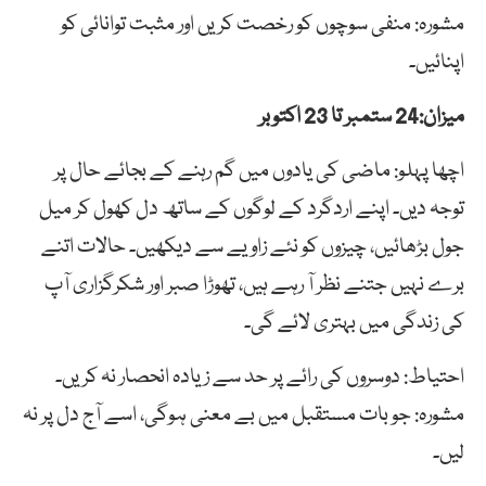
مشورہ: منفی سوچوں کو رخصت کریں اور مثبت توانائی کو
اپنائیں۔
میزان:24 ستمبر تا 23 اکتوبر
اچھا پہلو: ماضی کی یادوں میں گم رہنے کے بجائے حال پر
توجہ دیں۔ اپنے اردگرد کے لوگوں کے ساتھ دل کھول کر میل
جول بڑھائیں، چیزوں کو نئے زاویے سے دیکھیں۔ حالات اتنے
برے نہیں جتنے نظر آ رہے ہیں، تھوڑا صبر اور شکرگزاری آپ
کی زندگی میں بہتری لائے گی۔
احتیاط: دوسروں کی رائے پر حد سے زیادہ انحصار نہ کریں۔
مشورہ: جو بات مستقبل میں بے معنی ہوگی، اسے آج دل پر نہ
لیں۔