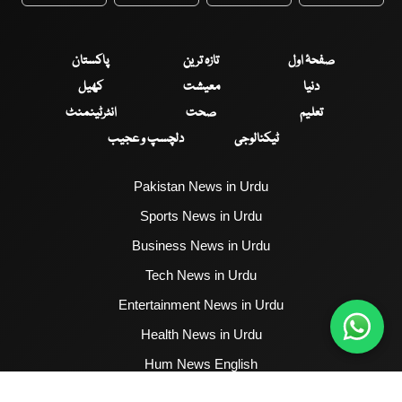
WhatsApp
Twitter
Facebook
Faceboo
صفحۂ اول
تازہ ترین
پاکستان
دنیا
معیشت
کھیل
تعلیم
صحت
انٹرٹینمنٹ
ٹیکنالوجی
دلچسپ و عجیب
Pakistan News in Urdu
Sports News in Urdu
Business News in Urdu
Tech News in Urdu
Entertainment News in Urdu
Health News in Urdu
Hum News English