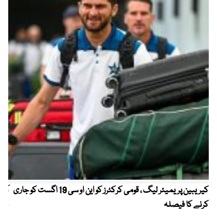
کیریبین پریمیئر لیگ ، قومی کرکٹرز کو این او سی 19 اگست کو جاری
آز
کرنے کا فیصلہ
چھی