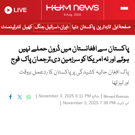
LIVE
8 Aug, 2026
صفحۂ اول
تازہ ترین
پاکستان
دنیا
ایران-اسرائیل جنگ
کھیل
انٹرٹینمنٹ
پاکستان سے افغانستان میں ڈرون حملے نہیں
ہوتے اور نہ امریکا کو سرزمین دی،ترجمان پاک فوج
پاک افغان حالیہ کشیدگی پر پاکستان کا ردعمل بروقت
اور تیز تھا
|
شائع
|
November 3, 2025 6:11 PM
Ahmed Hussain
اپ ڈیٹ
|
November 3, 2025 7:38 PM