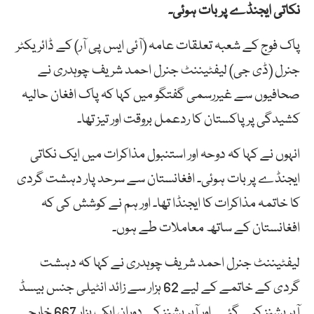
نکاتی ایجنڈے پر بات ہوئی۔
پاک فوج کے شعبہ تعلقات عامہ (آئی ایس پی آر) کے ڈائریکٹر
جنرل (ڈی جی) لیفٹیننٹ جنرل احمد شریف چوہدری نے
صحافیوں سے غیررسمی گفتگو میں کہا کہ پاک افغان حالیہ
کشیدگی پر پاکستان کا ردعمل بروقت اور تیز تھا۔
انہوں نے کہا کہ دوحہ اور استنبول مذاکرات میں ایک نکاتی
ایجنڈے پر بات ہوئی۔ افغانستان سے سرحد پار دہشت گردی
کا خاتمہ مذاکرات کا ایجنڈا تھا۔ اور ہم نے کوشش کی کہ
افغانستان کے ساتھ معاملات طے ہوں۔
لیفٹیننٹ جنرل احمد شریف چوہدری نے کہا کہ دہشت
گردی کے خاتمے کے لیے 62 ہزار سے زائد انٹیلی جنس بیسڈ
آپریشنز کیے گئے۔ اور آپریشنز کے دوران ایک ہزار 667 خارجی