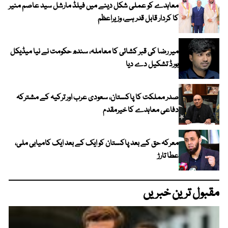
معاہدے کو عملی شکل دینے میں فیلڈ مارشل سید عاصم منیر
کا کردار قابل قدر ہے، وزیراعظم
میر رضا کی قبر کشائی کا معاملہ، سندھ حکومت نے نیا میڈیکل
بورڈ تشکیل دے دیا
صدر مملکت کا پاکستان، سعودی عرب اور ترکیہ کے مشترکہ
دفاعی معاہدے کا خیرمقدم
معرکہ حق کے بعد پاکستان کو ایک کے بعد ایک کامیابی ملی،
عطا تارڑ
مقبول ترین خبریں