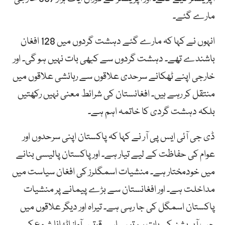
مارے گئے۔
انہوں نے کہا کہ مارے گئے دہشت گردوں میں 128 افغان
باشندے تھے۔ دہشت گردوں سے کبھی بات نہیں ہو گی۔ اور
خارجی اپنے ٹھکانے سرحدی علاقوں سے رہائشی علاقوں میں
منتقل کر رہے ہیں۔ افغانستان کی شرائط معنی نہیں رکھتیں
بلکہ دہشت گردی کا خاتمہ اہم ہے۔
ڈی جی آئی ایس پی آر نے کہا کہ پاکستان اپنی سرحدوں اور
عوام کی حفاظت کے لیے تیار ہے۔ اور پاکستان پالیسی بنانے
میں خودمختار ہے۔ منشیات اسمگلرز کی افغان سیاست میں
مداخلت ہے۔ اور افغانستان سے بڑے پیمانے پر منشیات
پاکستان اسمگل کی جا رہی ہے۔ تیراہ اور دیگر علاقوں میں
جب آپریشن کی بات ہو تو سیاسی قوتیں آواز اٹھانا شروع کر