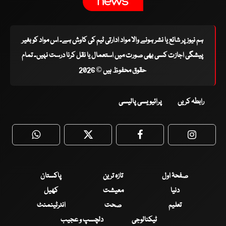
ہم نیوز پر شائع یا نشر ہونے والا مواد ادارتی ٹیم کی کاوش ہے۔ اس مواد کو بغیر
پیشگی اجازت کسی بھی صورت میں استعمال یا نقل کرنا درست نہیں۔ تمام
حقوق محفوظ ہیں © 2026
رابطہ کریں
پرائیویسی پالیسی
WhatsApp
Twitter
Facebook
Faceboo
صفحۂ اول
تازہ ترین
پاکستان
دنیا
معیشت
کھیل
تعلیم
صحت
انٹرٹینمنٹ
ٹیکنالوجی
دلچسپ و عجیب