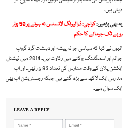
دیتی ہیں۔
یہ بھی پڑھیں:
کراچی: ڈرائیونگ لائسنس نہ ہونے پر 50 ہزار
روپے تک جرمانے کا حکم
انہوں نے کہا کہ سیاسی جرائم پیشہ اور دہشت گرد گروپ
جرائم اور اسمگلنگ روکنے میں رکاوٹ ہیں۔ 2014 میں نیشنل
ایکشن پلان کے وقت مدارس کی تعداد 83 ہزار تھی۔ اور اب
مدارس ایک لاکھ سے بڑھ گئے ہیں جبکہ رجسٹریشن اب بھی
ایک سوال ہے۔
LEAVE A REPLY