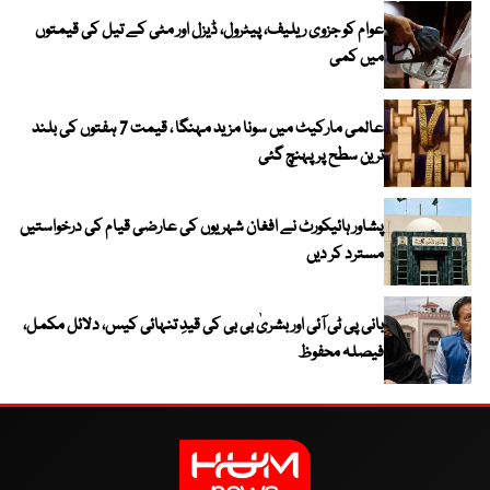
عوام کو جزوی ریلیف، پیٹرول، ڈیزل اور مٹی کے تیل کی قیمتوں
میں کمی
عالمی مارکیٹ میں سونا مزید مہنگا ، قیمت 7 ہفتوں کی بلند
ترین سطح پر پہنچ گئی
پشاور ہائیکورٹ نے افغان شہریوں کی عارضی قیام کی درخواستیں
مسترد کر دیں
بانی پی ٹی آئی اور بشریٰ بی بی کی قیدِ تنہائی کیس، دلائل مکمل،
فیصلہ محفوظ