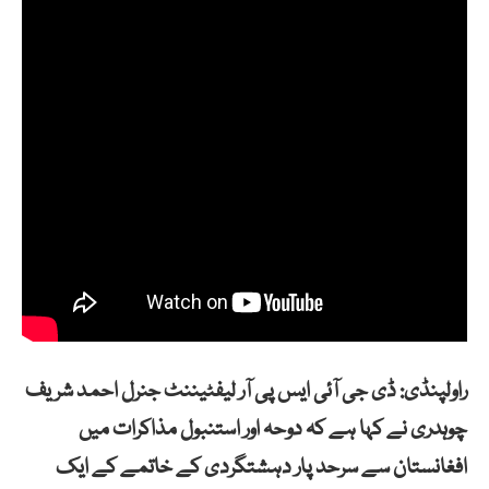
راولپنڈی: ڈی جی آئی ایس پی آر لیفٹیننٹ جنرل احمد شریف
چوہدری نے کہا ہے کہ دوحہ اور استنبول مذاکرات میں
افغانستان سے سرحد پار دہشتگردی کے خاتمے کے ایک