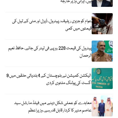
ہیں، ایرانی وزیر خارجہ
عوام کو جزوی ریلیف، پیٹرول، ڈیزل اور مٹی کے تیل کی
قیمتوں میں کمی
پیٹرول کی قیمت 228 روپے فی لیٹر کی جائے، حافظ نعیم
الرحمان
الیکشن کمیشن نے بلوچستان کے 4 بلدیاتی حلقوں میں 9
اگست کی پولنگ ملتوی کردی
معاہدے کو عملی شکل دینے میں فیلڈ مارشل سید
عاصم منیر کا کردار قابل قدر ہے، وزیراعظم