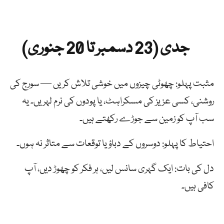
جدی (23 دسمبر تا 20 جنوری)
مثبت پہلو: چھوٹی چیزوں میں خوشی تلاش کریں — سورج کی
روشنی، کسی عزیز کی مسکراہٹ، یا پودوں کی نرم لہریں۔ یہ
سب آپ کو زمین سے جوڑے رکھتے ہیں۔
احتیاط کا پہلو: دوسروں کے دباؤ یا توقعات سے متاثر نہ ہوں۔
دل کی بات: ایک گہری سانس لیں، ہر فکر کو چھوڑ دیں، آپ
کافی ہیں۔