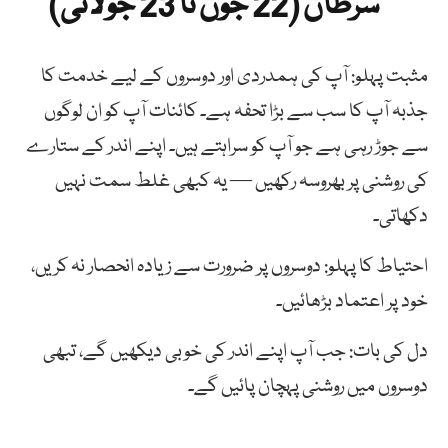
سرطان (22 جون تا 23 جولائی)
مثبت پہلو: آپ کی ہمدردی اور دوسروں کے لیے خدمت کا
جذبہ آپ کا سب سے بڑا تحفہ ہے۔ کائنات آپ کو ان لوگوں
سے جوڑ رہی ہے جو آپ کو سراہتے ہیں۔ اپنے اندر کے ستارے
کی روشنی پر بھروسہ رکھیں — یہ کبھی غلط سمت نہیں
دکھاتی۔
احتیاط کا پہلو: دوسروں پر ضرورت سے زیادہ انحصار نہ کریں،
خود پر اعتماد بڑھائیں۔
دل کی بات: جب آپ اپنے اندر کی خوبی دیکھیں گے، تبھی
دوسروں میں روشنی پہچان پائیں گے۔