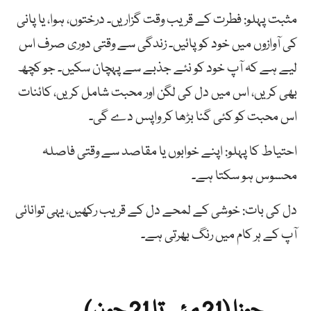
مثبت پہلو: فطرت کے قریب وقت گزاریں۔ درختوں، ہوا، یا پانی
کی آوازوں میں خود کو پائیں۔ زندگی سے وقتی دوری صرف اس
لیے ہے کہ آپ خود کو نئے جذبے سے پہچان سکیں۔ جو کچھ
بھی کریں، اس میں دل کی لگن اور محبت شامل کریں، کائنات
اس محبت کو کئی گنا بڑھا کر واپس دے گی۔
احتیاط کا پہلو: اپنے خوابوں یا مقاصد سے وقتی فاصلہ
محسوس ہو سکتا ہے۔
دل کی بات: خوشی کے لمحے دل کے قریب رکھیں، یہی توانائی
آپ کے ہر کام میں رنگ بھرتی ہے۔