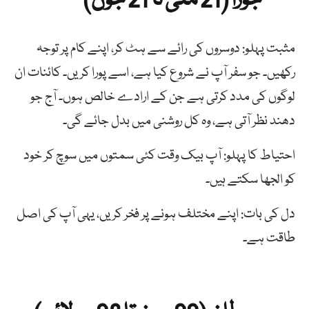
جوزا (21 مئی تا 21 جون)
مثبت پہلو: دوسروں کی رائے سے ہٹ کر، اپنے کام پر توجہ
رکھیں۔ جو سفر آپ نے شروع کیا ہے، اسے پورا کریں۔ کائنات ان
لوگوں کی مدد کرتی ہے جن کے ارادے خالص ہوں۔ آج جو
دھند نظر آتی ہے، وہ کل روشنی میں بدل جائے گی۔
احتیاط کا پہلو: آپ بیک وقت کئی سمتوں میں سوچ کر خود
کو الجھا سکتے ہیں۔
دل کی بات: اپنے مختلف ہونے پر فخر کریں، یہی آپ کی اصل
طاقت ہے۔