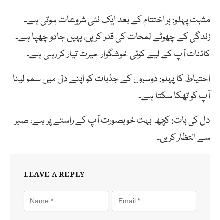
مثبت پہلو: ہر اختتام کے بعد ایک نئی شروعات ہوتی ہے۔
زندگی کے چھوٹے لمحات کی قدر کریں، یہیں جادو چھپا ہے۔
کائنات آپ کے لیے کوئی خوشگوار حیرت تیار کر رہی ہے۔
احتیاط کا پہلو: دوسروں کے جذبات کو اپنے دل میں سمو لینا
آپ کو تھکا سکتا ہے۔
دل کی بات: کچھ بہت خوبصورت آپ کے راستے پر ہے، صبر
سے انتظار کریں۔
LEAVE A REPLY