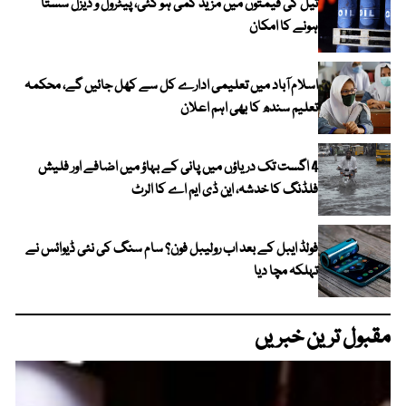
تیل کی قیمتوں میں مزید کمی ہو گئی، پیٹرول و ڈیزل سستا
ہونے کا امکان
اسلام آباد میں تعلیمی ادارے کل سے کھل جائیں گے، محکمہ
تعلیم سندھ کا بھی اہم اعلان
4 اگست تک دریاؤں میں پانی کے بہاؤ میں اضافے اور فلیش
فلڈنگ کا خدشہ، این ڈی ایم اے کا الرٹ
فولڈ ایبل کے بعد اب رولیبل فون؟ سام سنگ کی نئی ڈیوائس نے
تہلکہ مچا دیا
مقبول ترین خبریں