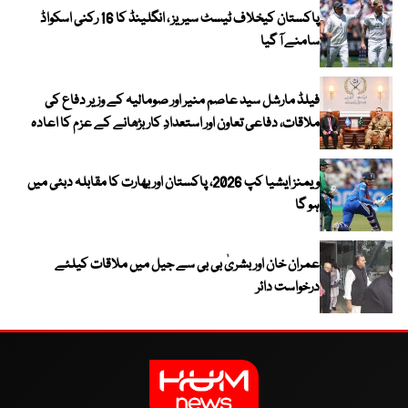
پاکستان کیخلاف ٹیسٹ سیریز ، انگلینڈ کا 16 رکنی اسکواڈ
سامنے آ گیا
فیلڈ مارشل سید عاصم منیر اور صومالیہ کے وزیر دفاع کی
ملاقات، دفاعی تعاون اور استعدادِ کار بڑھانے کے عزم کا اعادہ
ویمنز ایشیا کپ 2026، پاکستان اور بھارت کا مقابلہ دبئی میں
ہو گا
عمران خان اور بشریٰ بی بی سے جیل میں ملاقات کیلئے
درخواست دائر