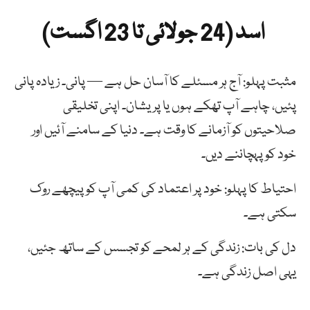
اسد (24 جولائی تا 23 اگست)
مثبت پہلو: آج ہر مسئلے کا آسان حل ہے — پانی۔ زیادہ پانی
پئیں، چاہے آپ تھکے ہوں یا پریشان۔ اپنی تخلیقی
صلاحیتوں کو آزمانے کا وقت ہے۔ دنیا کے سامنے آئیں اور
خود کو پہچاننے دیں۔
احتیاط کا پہلو: خود پر اعتماد کی کمی آپ کو پیچھے روک
سکتی ہے۔
دل کی بات: زندگی کے ہر لمحے کو تجسس کے ساتھ جئیں،
یہی اصل زندگی ہے۔