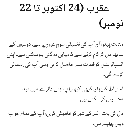
عقرب (24 اکتوبر تا 22
نومبر)
مثبت پہلو: آج آپ کی تخلیقی سوچ عروج پر ہے۔ دوسروں کے
ساتھ مل کر کام کرنے سے کامیابی دوگنی ہو سکتی ہے۔ اپنی
انسپائریشن کو فطرت سے حاصل کریں وہی آپ کی رہنمائی
کرے گی۔
احتیاط کا پہلو: کبھی کبھار آپ اپنے دائرے میں قید
محسوس کر سکتے ہیں۔
دل کی بات: اندر کے شور کو خاموش کریں، آپ کے تمام جواب
وہیں چھپے ہیں۔