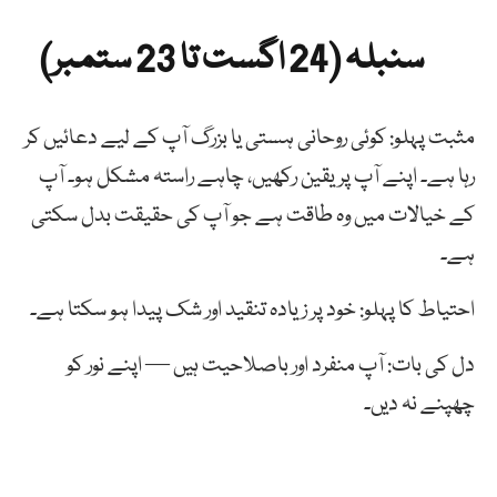
سنبلہ (24 اگست تا 23 ستمبر)
مثبت پہلو: کوئی روحانی ہستی یا بزرگ آپ کے لیے دعائیں کر
رہا ہے۔ اپنے آپ پر یقین رکھیں، چاہے راستہ مشکل ہو۔ آپ
کے خیالات میں وہ طاقت ہے جو آپ کی حقیقت بدل سکتی
ہے۔
احتیاط کا پہلو: خود پر زیادہ تنقید اور شک پیدا ہو سکتا ہے۔
دل کی بات: آپ منفرد اور باصلاحیت ہیں — اپنے نور کو
چھپنے نہ دیں۔