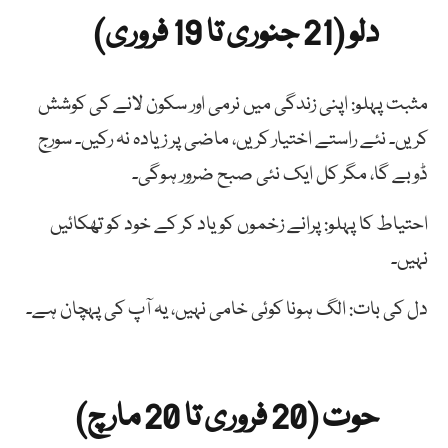
دلو (21 جنوری تا 19 فروری)
مثبت پہلو: اپنی زندگی میں نرمی اور سکون لانے کی کوشش
کریں۔ نئے راستے اختیار کریں، ماضی پر زیادہ نہ رکیں۔ سورج
ڈوبے گا، مگر کل ایک نئی صبح ضرور ہوگی۔
احتیاط کا پہلو: پرانے زخموں کو یاد کر کے خود کو تھکائیں
نہیں۔
دل کی بات: الگ ہونا کوئی خامی نہیں، یہ آپ کی پہچان ہے۔
حوت (20 فروری تا 20 مارچ)