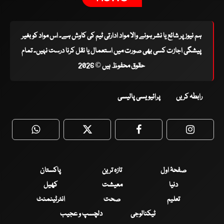
ہم نیوز پر شائع یا نشر ہونے والا مواد ادارتی ٹیم کی کاوش ہے۔ اس مواد کو بغیر
پیشگی اجازت کسی بھی صورت میں استعمال یا نقل کرنا درست نہیں۔ تمام
حقوق محفوظ ہیں © 2026
رابطہ کریں
پرائیویسی پالیسی
WhatsApp
Twitter
Facebook
Faceboo
صفحۂ اول
تازہ ترین
پاکستان
دنیا
معیشت
کھیل
تعلیم
صحت
انٹرٹینمنٹ
ٹیکنالوجی
دلچسپ و عجیب