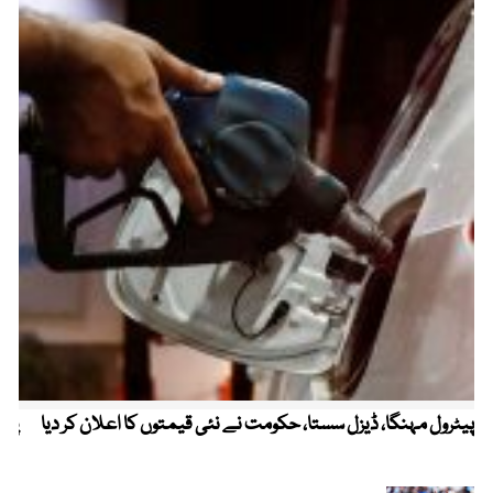
پیٹرول مہنگا، ڈیزل سستا، حکومت نے نئی قیمتوں کا اعلان کر دیا
پنج