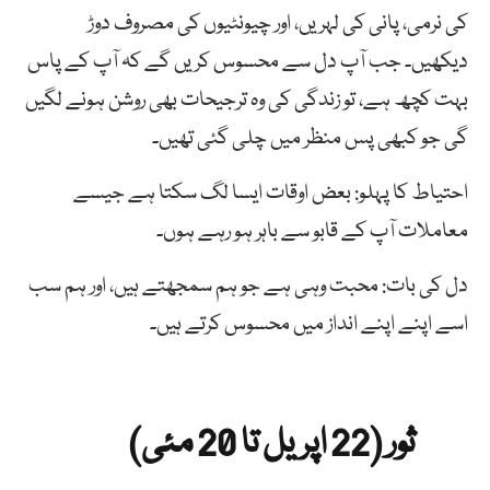
کی نرمی، پانی کی لہریں، اور چیونٹیوں کی مصروف دوڑ
دیکھیں۔ جب آپ دل سے محسوس کریں گے کہ آپ کے پاس
بہت کچھ ہے، تو زندگی کی وہ ترجیحات بھی روشن ہونے لگیں
گی جو کبھی پس منظر میں چلی گئی تھیں۔
احتیاط کا پہلو: بعض اوقات ایسا لگ سکتا ہے جیسے
معاملات آپ کے قابو سے باہر ہو رہے ہوں۔
دل کی بات: محبت وہی ہے جو ہم سمجھتے ہیں، اور ہم سب
اسے اپنے اپنے انداز میں محسوس کرتے ہیں۔
ثور (22 اپریل تا 20 مئی)