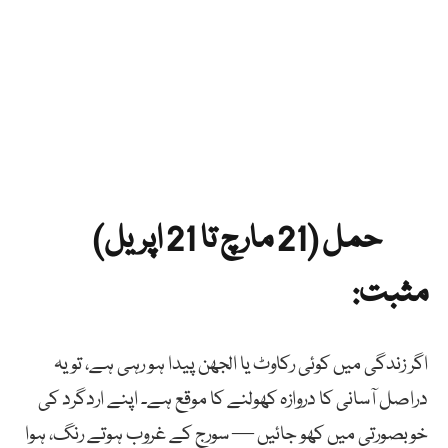
حمل (21 مارچ تا 21 اپریل)
مثبت:
اگر زندگی میں کوئی رکاوٹ یا الجھن پیدا ہو رہی ہے، تو یہ
دراصل آسانی کا دروازہ کھولنے کا موقع ہے۔ اپنے اردگرد کی
خوبصورتی میں کھو جائیں — سورج کے غروب ہوتے رنگ، ہوا