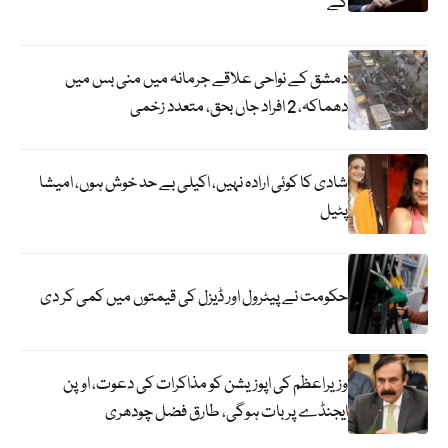
گے
دمشق کے نواحی علاقے جرمانہ میں منی بس میں
دھماکہ، 2 افراد جاں بحق، متعدد زخمی
شادی کا کوئی ارادہ نہیں، اکیلی بے حد خوش ہوں، امیشا
پٹیل
حکومت نے پیٹرول اور ڈیزل کی قیمتوں میں کمی کر دی
وزیراعظم کی اپوزیشن کو مذاکرات کی دعوت، اوپن
ایجنڈے پر بات ہوگی، طارق فضل چودھری