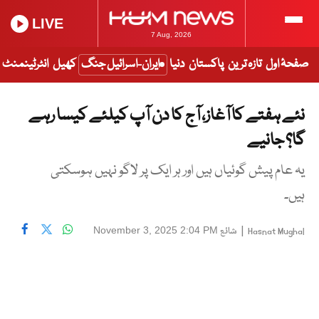
LIVE
7 Aug, 2026
صفحۂ اول
تازہ ترین
پاکستان
دنیا
ایران-اسرائیل جنگ
کھیل
انٹرٹینمنٹ
نئے ہفتے کا آغاز، آج کا دن آپ کیلئے کیسا رہے
گا؟ جانیے
یہ عام پیش گوئیاں ہیں اور ہر ایک پر لاگو نہیں ہوسکتی
ہیں۔
|
شائع
November 3, 2025 2:04 PM
Hasnat Mughal