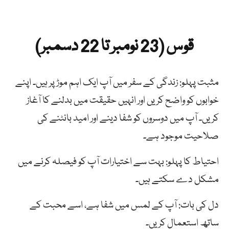
قوس (23 نومبر تا 22 دسمبر)
مثبت پہلو: زندگی کے سفر میں آپ ایک اہم موڑ پر ہیں۔ اپنے
خوابوں کو واضح کریں اور انہیں حقیقت میں بدلنے کا آغاز
کریں۔ آپ میں دوسروں کو شفا دینے اور امید بانٹنے کی
صلاحیت موجود ہے۔
احتیاط کا پہلو: بہت سے اختیارات آپ کو فیصلہ کرنے میں
مشکل دے سکتے ہیں۔
دل کی بات: آپ کے لمس میں شفا ہے، اسے محبت کے
ساتھ استعمال کریں۔