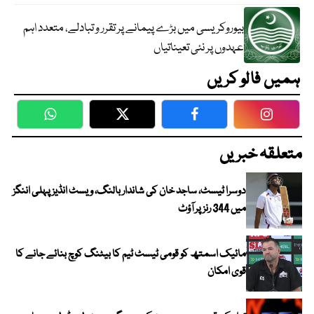
بیوروکریسی میں بڑے پیمانے پر تقرر و تبادلے، متعدد اہم
عہدوں پر نئی تعیناتیاں
ہمیں فالو کریں
WhatsApp
Twitter
Facebook
Faceboo
متعلقہ خبریں
دوسرا ٹیسٹ، ساجد خان کی شاندار بالنگ، ویسٹ انڈیز پہلی اننگز
میں 344 رنز پر آؤٹ
مائیک اسمتھ کو قومی ٹیسٹ ٹیم کا بیٹنگ کوچ بنائے جانے کا
قوی امکان