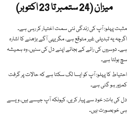
میزان (24 ستمبر تا 23 اکتوبر)
مثبت پہلو: آپ کی زندگی نئی سمت اختیار کر رہی ہے۔
اگرچہ یہ تبدیلی غیر متوقع ہے، مگر یہی آگے بڑھنے کا اشارہ
ہے۔ دوسروں کی رائے کے بجائے اپنے دل کی سنیں، وہ ہمیشہ
سچ بولتا ہے۔
احتیاط کا پہلو: آپ کو ایسا لگ سکتا ہے کہ حالات پر گرفت
کمزور ہو گئی ہے۔
دل کی بات: خود سے پیار کریں، کیونکہ آپ جیسے ہیں، ویسے
ہی خوبصورت ہیں۔