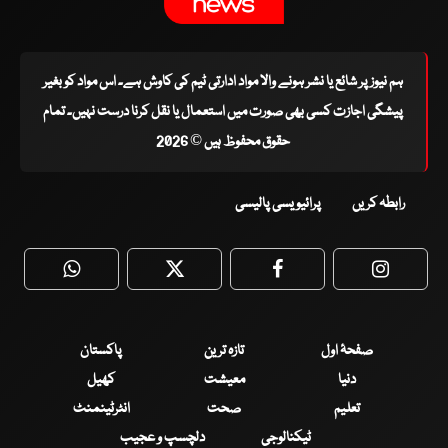
ہم نیوز پر شائع یا نشر ہونے والا مواد ادارتی ٹیم کی کاوش ہے۔ اس مواد کو بغیر
پیشگی اجازت کسی بھی صورت میں استعمال یا نقل کرنا درست نہیں۔ تمام
حقوق محفوظ ہیں © 2026
رابطہ کریں
پرائیویسی پالیسی
WhatsApp
Twitter
Facebook
Faceboo
صفحۂ اول
تازہ ترین
پاکستان
دنیا
معیشت
کھیل
تعلیم
صحت
انٹرٹینمنٹ
ٹیکنالوجی
دلچسپ و عجیب