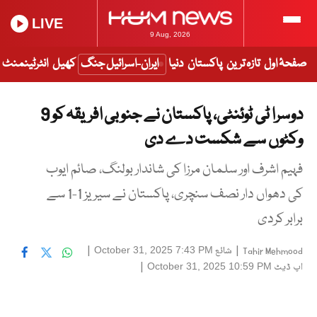
LIVE
9 Aug, 2026
صفحۂ اول
تازہ ترین
پاکستان
دنیا
ایران-اسرائیل جنگ
کھیل
انٹرٹینمنٹ
دوسرا ٹی ٹوئنٹی، پاکستان نے جنوبی افریقہ کو 9
وکٹوں سے شکست دے دی
فہیم اشرف اور سلمان مرزا کی شاندار بولنگ، صائم ایوب
کی دھواں دار نصف سنچری، پاکستان نے سیریز 1-1 سے
برابر کردی
|
شائع
|
October 31, 2025 7:43 PM
Tahir Mehmood
اپ ڈیٹ
|
October 31, 2025 10:59 PM