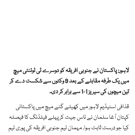
لاہور: پاکستان نے جنوبی افریقہ کو دوسرے ٹی ٹوئنٹی میچ
میں یک طرفہ مقابلے کے بعد 9 وکٹوں سے شکست دے کر
تین میچوں کی سیریز 1-1 سے برابر کر دی۔
قذافی اسٹیڈیم لاہور میں کھیلے گئے میچ میں پاکستانی
کپتان آغا سلمان نے ٹاس جیت کرپہلے فیلڈنگ کا فیصلہ
کیا جو درست ثابت ہوا، مہمان ٹیم جنوبی افریقہ کی پوری ٹیم