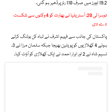
19.2 اوورز میں صرف 110 رنز پرڈھیر ہو گئی۔
دوسرا ٹی 20: آسٹریلیا نے بھارت کو 4 وکٹوں سے شکست
دے دی
پاکستان کی جانب سے فہیم اشرف نے تباہ کن بولنگ کرتے
ہوئے 4 کھلاڑیوں کو پویلین بھیجا جبکہ سلمان مرزا نے 3،
نسیم شاہ نے 2 اور ابرار احمد نے ایک کھلاڑی کو آؤٹ کیا۔