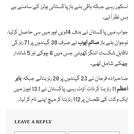
اسکورر رہے جبکہ باقی بلے باز پاکستانی بولرز کے سامنے بے
بس نظر آئے۔
جواب میں پاکستان نے ہدف 14ویں اوور میں ہی حاصل کرلیا،
نوجوان بلے باز
صائم ایوب
نے صرف 38 گیندوں پر 71 رنز کی
ناقابلِ شکست اننگز کھیلی جس میں 6 چوکے اور 5 شاندار
چھکے شامل تھے۔
صاحبزادہ فرحان نے 23 گیندوں پر 28 رنز بنائے جبکہ
بابر
اعظم
11 رنز بنا کر ناٹ آؤٹ رہے، پاکستان نے 13.1 اوورز میں
ایک وکٹ کے نقصان پر 112 رنزبنا کر میچ اپنے نام کر لیا۔
LEAVE A REPLY