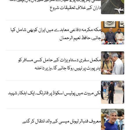
داران کے خلاف تحقیقات شروع
مکہ مکرمہ دفاعی معاہدے میں ایران کو بھی شامل کیا
جائے، حافظ نعیم الرحمان
مکمل سفری دستاویزات کے حامل کسی مسافر کو
ایئرپورٹ پر نہیں روکا جائے گا، وزیر داخلہ
لکی مروت میں پولیس اسکواڈ پر فائرنگ، ایک اہلکار شہید
معروف فٹبالر لیونل میسی کے والد انتقال کر گئے