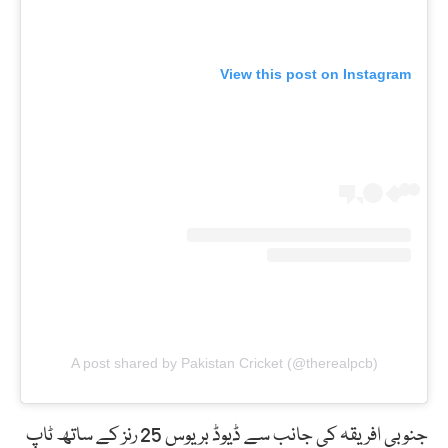
View this post on Instagram
A post shared by Pakistan Cricket (@therealpcb)
جنوبی افریقہ کی جانب سے ڈیوڈ بریوس 25 رنز کے ساتھ ٹاپ