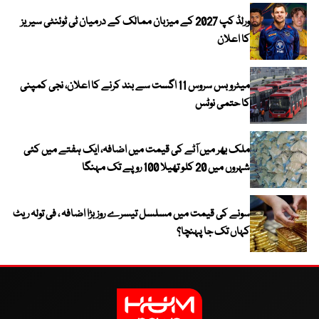
ورلڈ کپ 2027 کے میزبان ممالک کے درمیان ٹی ٹوئنٹی سیریز
کا اعلان
میٹرو بس سروس 11 اگست سے بند کرنے کا اعلان، نجی کمپنی
کا حتمی نوٹس
ملک بھر میں آٹے کی قیمت میں اضافہ، ایک ہفتے میں کئی
شہروں میں 20 کلو تھیلا 100 روپے تک مہنگا
سونے کی قیمت میں مسلسل تیسرے روز بڑا اضافہ ، فی تولہ ریٹ
کہاں تک جا پہنچا؟