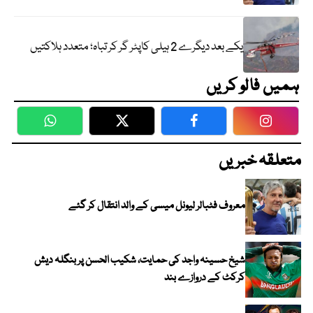
یکے بعد دیگرے 2 ہیلی کاپٹر گر کر تباہ؛ متعدد ہلاکتیں
ہمیں فالو کریں
WhatsApp
Twitter
Facebook
Faceboo
متعلقہ خبریں
معروف فٹبالر لیونل میسی کے والد انتقال کر گئے
شیخ حسینہ واجد کی حمایت، شکیب الحسن پر بنگلہ دیش
کرکٹ کے دروازے بند