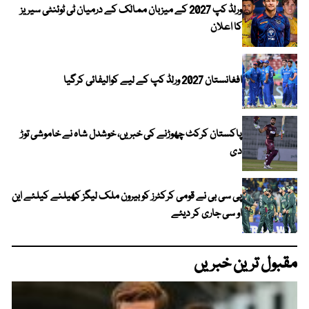
ورلڈ کپ 2027 کے میزبان ممالک کے درمیان ٹی ٹوئنٹی سیریز
کا اعلان
افغانستان 2027 ورلڈ کپ کے لیے کوالیفائی کرگیا
پاکستان کرکٹ چھوڑنے کی خبریں، خوشدل شاہ نے خاموشی توڑ
دی
پی سی بی نے قومی کرکٹرز کو بیرون ملک لیگز کھیلنے کیلئے این
او سی جاری کر دیئے
مقبول ترین خبریں