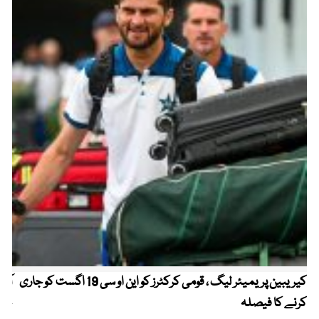
کیریبین پریمیئر لیگ ، قومی کرکٹرز کو این او سی 19 اگست کو جاری
آز
کرنے کا فیصلہ
چھی