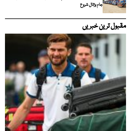
جام ہڑتال شروع
مقبول ترین خبریں