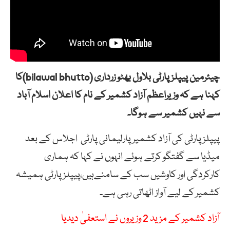
چیئرمین پیپلزپارٹی بلاول بھٹو زرداری (bilawal bhutto)کا
کہنا ہے کہ وزیراعظم آزاد کشمیر کے نام کا اعلان اسلام آباد
سے نہیں کشمیر سے ہوگا۔
پیپلزپارٹی کی آزاد کشمیر پارلیمانی پارٹی اجلاس کے بعد
میڈیا سے گفتگو کرتے ہوئے انہوں نے کہا کہ ہماری
کارکردگی اور کاوشیں سب کے سامنےہیں،پیپلزپارٹی ہمیشہ
کشمیر کے لیے آواز اٹھاتی رہی ہے۔
آزاد کشمیر کے مزید 2 وزیروں نے استعفیٰ دیدیا