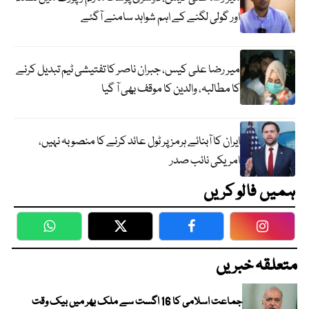
اور گولی لگنے کے اہم شواہد سامنے آگئے
میر رضا علی کیس، جبران ناصر کا تفتیشی ٹیم تبدیل کرنے
کا مطالبہ، والدین کا موقف بھی آ گیا
ایران کا آبنائے ہرمز پر ٹول عائد کرنے کا منصوبہ نہیں،
امریکی نائب صدر
ہمیں فالو کریں
WhatsApp
Twitter
Facebook
Faceboo
متعلقہ خبریں
جماعت اسلامی کا 16 اگست سے ملک بھر میں بیک وقت