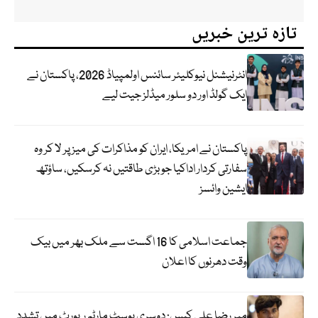
تازہ ترین خبریں
انٹرنیشنل نیوکلیئر سائنس اولمپیاڈ 2026، پاکستان نے
ایک گولڈ اور دو سلور میڈلز جیت لیے
پاکستان نے امریکا، ایران کو مذاکرات کی میز پر لا کر وہ
سفارتی کردار اداکیا جو بڑی طاقتیں نہ کرسکیں، ساؤتھ
ایشین وائسز
جماعت اسلامی کا 16 اگست سے ملک بھر میں بیک
وقت دھرنوں کا اعلان
میر رضا علی کیس: دوسری پوسٹ مارٹم رپورٹ میں تشدد