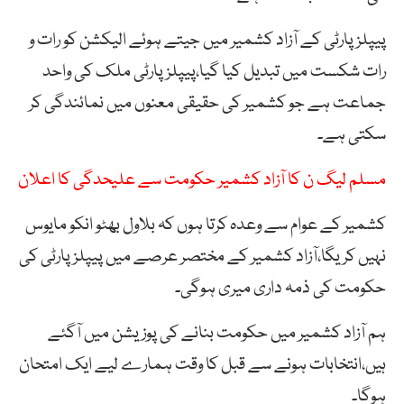
پیپلز پارٹی کے آزاد کشمیر میں جیتے ہوئے الیکشن کو رات و
رات شکست میں تبدیل کیا گیا،پیپلز پارٹی ملک کی واحد
جماعت ہے جو کشمیر کی حقیقی معنوں میں نمائندگی کر
سکتی ہے۔
مسلم لیگ ن کا آزاد کشمیر حکومت سے علیحدگی کا اعلان
کشمیر کے عوام سے وعدہ کرتا ہوں کہ بلاول بھٹو انکو مایوس
نہیں کریگا،آزاد کشمیر کے مختصر عرصے میں پیپلزپارٹی کی
حکومت کی ذمہ داری میری ہوگی۔
ہم آزاد کشمیر میں حکومت بنانے کی پوزیشن میں آگئے
ہیں،انتخابات ہونے سے قبل کا وقت ہمارے لیے ایک امتحان
ہوگا۔