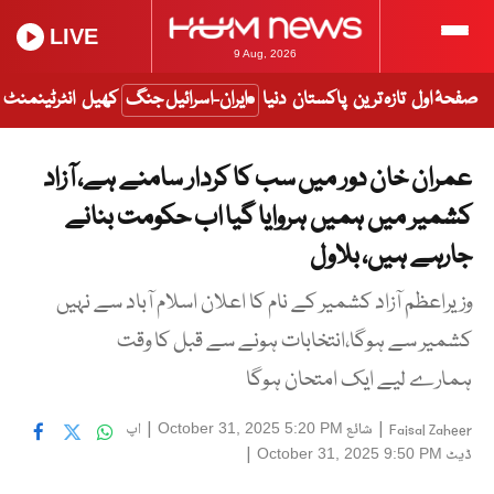
LIVE
9 Aug, 2026
صفحۂ اول
تازہ ترین
پاکستان
دنیا
ایران-اسرائیل جنگ
کھیل
انٹرٹینمنٹ
عمران خان دور میں سب کا کردار سامنے ہے، آزاد
کشمیر میں ہمیں ہروایا گیا اب حکومت بنانے
جارہے ہیں، بلاول
وزیراعظم آزاد کشمیر کے نام کا اعلان اسلام آباد سے نہیں
کشمیر سے ہوگا،انتخابات ہونے سے قبل کا وقت
ہمارے لیے ایک امتحان ہوگا
|
شائع
|
اپ
October 31, 2025 5:20 PM
Faisal Zaheer
ڈیٹ
|
October 31, 2025 9:50 PM