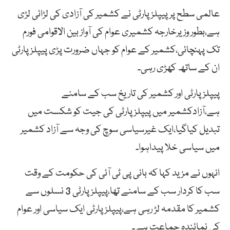
عالمی سطح پر پیپلزپارٹی نے کشمیر کی آزادی کی لڑائی لڑی
ہے،بطور وزیرخارجہ کشمیری عوام کی آواز بین الاقوامی فورم
تک پہنچائی،کشمیر کے عوام کو جہاں ضرورت پڑی پیپلزپارٹی
ان کے ساتھ کھڑی رہی۔
پیپلزپارٹی اور کشمیر کی تاریخ سب کے سامنے
ہے،آزادکشمیر میں پیپلزپارٹی کی جیت کو شکست میں
تبدیل کیاگیا،ایک غیرسیاسی سوچ کی وجہ سے آزاد کشمیر
میں سیاسی خلا پیداہوا۔
انہوں نے مزید کہا کہ بانی پی ٹی آئی کی حکومت کے وقت
سب کا کردار سب کے سامنے تھا،پیپلزپارٹی 3 نسلوں سے
کشمیر کا مقدمہ لڑ رہی ہے،پیپلزپارٹی ایک سیاسی اور عوام
کی نمائندہ جماعت ہے۔