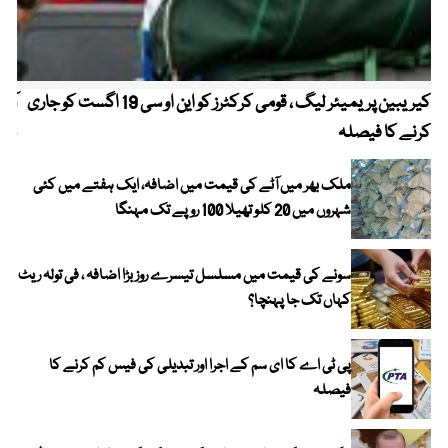
کیریبین پریمیئر لیگ ، قومی کرکٹرز کو این او سی 19 اگست کو جاری
آز
کرنے کا فیصلہ
چھی
ملک بھر میں آٹے کی قیمت میں اضافہ، ایک ہفتے میں کئی
شہروں میں 20 کلو تھیلا 100 روپے تک مہنگا
سونے کی قیمت میں مسلسل تیسرے روز بڑا اضافہ ، فی تولہ ریٹ
کہاں تک جا پہنچا؟
پی ٹی اے کا ای سم کے اجرا اور تبدیلی کی فیس کم کرنے کا
فیصلہ