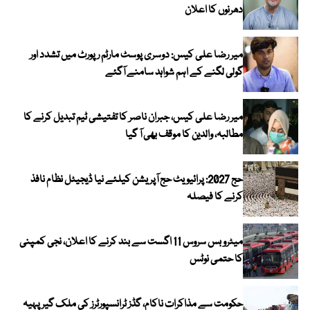
دھرنوں کا اعلان
میر رضا علی کیس: دوسری پوسٹ مارٹم رپورٹ میں تشدد اور
گولی لگنے کے اہم شواہد سامنے آگئے
میر رضا علی کیس، جبران ناصر کا تفتیشی ٹیم تبدیل کرنے کا
مطالبہ، والدین کا موقف بھی آ گیا
حج 2027: پرائیویٹ حج آپریشن کیلئے نیا ڈیجیٹل نظام نافذ
کرنے کا فیصلہ
میٹرو بس سروس 11 اگست سے بند کرنے کا اعلان، نجی کمپنی
کا حتمی نوٹس
حکومت سے مذاکرات ناکام، گڈز ٹرانسپورٹرز کی ملک گیر پہیہ