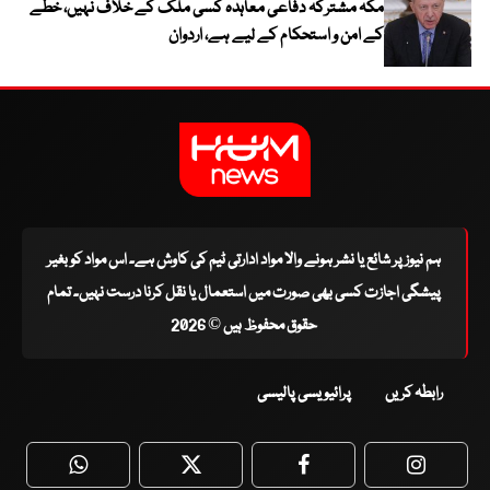
مکہ مشترکہ دفاعی معاہدہ کسی ملک کے خلاف نہیں، خطے
کے امن و استحکام کے لیے ہے، اردوان
ہم نیوز پر شائع یا نشر ہونے والا مواد ادارتی ٹیم کی کاوش ہے۔ اس مواد کو بغیر
پیشگی اجازت کسی بھی صورت میں استعمال یا نقل کرنا درست نہیں۔ تمام
حقوق محفوظ ہیں © 2026
رابطہ کریں
پرائیویسی پالیسی
WhatsApp
Twitter
Facebook
Faceboo