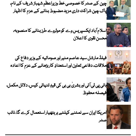
چین کے صدر کا خصوصی خط وزیراعظم شہباز شریف کے نام،
پاک چین شراکت داری مزید مضبوط بنانے کے عزم کا اظہار
اسلام آباد ایکسپریس وے کو موٹروے طرز بنانے کا منصوبہ،
محسن نقوی کا اعلان
فیلڈ مارشل سید عاصم منیر اور صومالیہ کے وزیر دفاع کی
ملاقات، دفاعی تعاون اور استعدادِ کار بڑھانے کے عزم کا اعادہ
بانی پی ٹی آئی اور بشریٰ بی بی کی قیدِ تنہائی کیس، دلائل مکمل،
فیصلہ محفوظ
امریکا ایران سے نمٹنے کیلئے ہر ہتھیار استعمال کرے گا، نائب
صدر