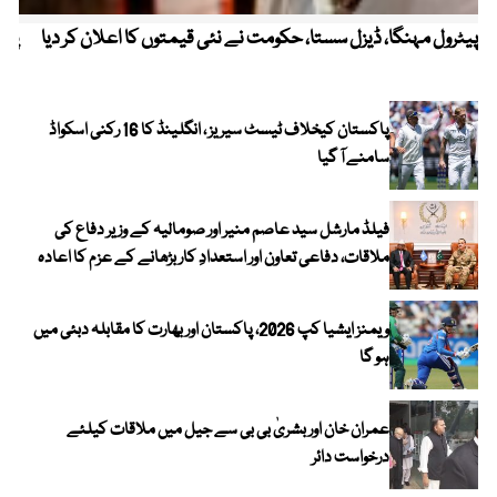
پیٹرول مہنگا، ڈیزل سستا، حکومت نے نئی قیمتوں کا اعلان کر دیا
پنج
پاکستان کیخلاف ٹیسٹ سیریز ، انگلینڈ کا 16 رکنی اسکواڈ
سامنے آ گیا
فیلڈ مارشل سید عاصم منیر اور صومالیہ کے وزیر دفاع کی
ملاقات، دفاعی تعاون اور استعدادِ کار بڑھانے کے عزم کا اعادہ
ویمنز ایشیا کپ 2026، پاکستان اور بھارت کا مقابلہ دبئی میں
ہو گا
عمران خان اور بشریٰ بی بی سے جیل میں ملاقات کیلئے
درخواست دائر