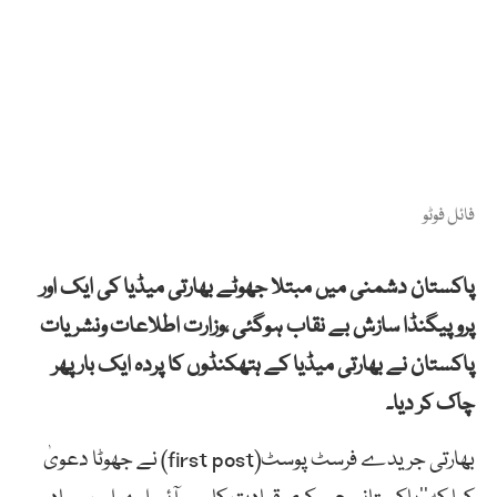
فائل فوٹو
پاکستان دشمنی میں مبتلا جھوٹے بھارتی میڈیا کی ایک اور
پروپیگنڈا سازش بے نقاب ہوگئی ،وزارت اطلاعات ونشریات
پاکستان نے بھارتی میڈیا کے ہتھکنڈوں کا پردہ ایک بار پھر
چاک کر دیا۔
بھارتی جریدے فرسٹ پوسٹ(first post) نے جھوٹا دعویٰ