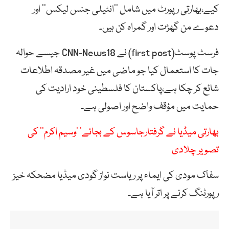
کیے،بھارتی رپورٹ میں شامل ’’انٹیلی جنس لیکس‘‘ اور
دعوے من گھڑت اور گمراہ کن ہیں۔
فرسٹ پوسٹ(first post) نے CNN-News18 جیسے حوالہ
جات کا استعمال کیا جو ماضی میں غیر مصدقہ اطلاعات
شائع کر چکا ہے،پاکستان کا فلسطینی خود ارادیت کی
حمایت میں مؤقف واضح اور اصولی ہے۔
بھارتی میڈیا نے گرفتارجاسوس کے بجائے’ ’وسیم اکرم‘‘ کی
تصویر چلادی
سفاک مودی کی ایماء پر ریاست نواز گودی میڈیا مضحکہ خیز
رپورٹنگ کرنے پر اتر آیا ہے۔