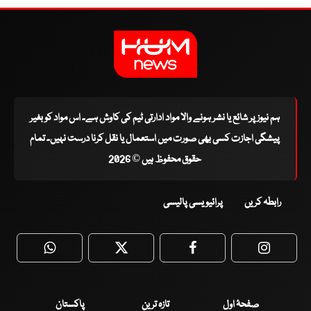
ہم نیوز پر شائع یا نشر ہونے والا مواد ادارتی ٹیم کی کاوش ہے۔ اس مواد کو بغیر
پیشگی اجازت کسی بھی صورت میں استعمال یا نقل کرنا درست نہیں۔ تمام
حقوق محفوظ ہیں © 2026
رابطہ کریں
پرائیویسی پالیسی
WhatsApp
Twitter
Facebook
Faceboo
صفحۂ اول
تازہ ترین
پاکستان