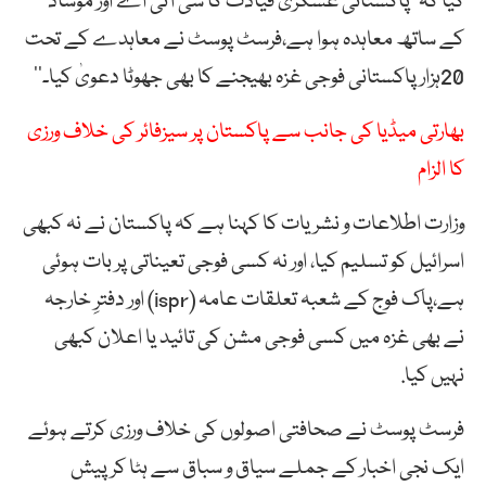
کیا کہ’’پاکستانی عسکری قیادت کا سی آئی اے اور موساد
کے ساتھ معاہدہ ہوا ہے،فرسٹ پوسٹ نے معاہدے کے تحت
20ہزار پاکستانی فوجی غزہ بھیجنے کا بھی جھوٹا دعویٰ کیا۔‘‘
بھارتی میڈیا کی جانب سے پاکستان پر سیزفائر کی خلاف ورزی
کا الزام
وزارت اطلاعات و نشریات کا کہنا ہے کہ پاکستان نے نہ کبھی
اسرائیل کو تسلیم کیا، اور نہ کسی فوجی تعیناتی پر بات ہوئی
ہے،پاک فوج کے شعبہ تعلقات عامہ (ispr) اور دفترِ خارجہ
نے بھی غزہ میں کسی فوجی مشن کی تائید یا اعلان کبھی
نہیں کیا.
فرسٹ پوسٹ نے صحافتی اصولوں کی خلاف ورزی کرتے ہوئے
ایک نجی اخبار کے جملے سیاق و سباق سے ہٹا کر پیش