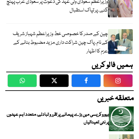
وزیراعظم سعودی ولی عہد کی دعوت پر سعودی عرب پہنچ
گئے، پر تپاک استقبال
چین کے صدر کا خصوصی خط وزیراعظم شہباز شریف
کے نام، پاک چین شراکت داری مزید مضبوط بنانے کے
عزم کا اظہار
ہمیں فالو کریں
WhatsApp
Twitter
Facebook
Faceboo
متعلقہ خبریں
بیوروکریسی میں بڑے پیمانے پر تقرر و تبادلے، متعدد اہم عہدوں
پر نئی تعیناتیاں