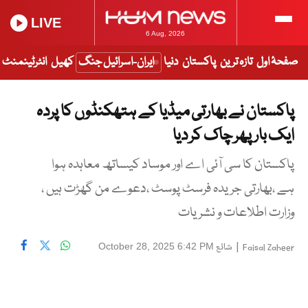
LIVE
6 Aug, 2026
صفحۂ اول
تازہ ترین
پاکستان
دنیا
ایران-اسرائیل جنگ
کھیل
انٹرٹینمنٹ
پاکستان نے بھارتی میڈیا کے ہتھکنڈوں کا پردہ
ایک بار پھر چاک کر دیا
پاکستان کا سی آئی اے اور موساد کیساتھ معاہدہ ہوا
ہے ،بھارتی جریدہ فرسٹ پوسٹ ،دعوے من گھڑت ہیں ،
وزارت اطلاعات و نشریات
|
شائع
October 28, 2025 6:42 PM
Faisal Zaheer