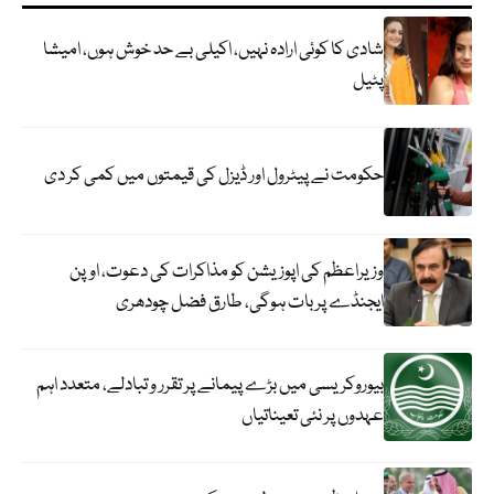
شادی کا کوئی ارادہ نہیں، اکیلی بے حد خوش ہوں، امیشا
پٹیل
حکومت نے پیٹرول اور ڈیزل کی قیمتوں میں کمی کر دی
وزیراعظم کی اپوزیشن کو مذاکرات کی دعوت، اوپن
ایجنڈے پر بات ہوگی، طارق فضل چودھری
بیوروکریسی میں بڑے پیمانے پر تقرر و تبادلے، متعدد اہم
عہدوں پر نئی تعیناتیاں