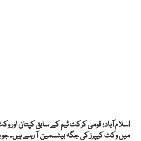
اسلام آباد: قومی کرکٹ ٹیم کے سابق کپتان اور و
میں وکٹ کیپرز کی جگہ بیٹسمین آ رہے ہیں۔ جو ب