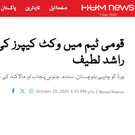
صفحۂ اول
تازہ ترین
پاکستان
7 Aug, 2026
قومی ٹیم میں وکٹ کیپرز کی
راشد لطیف
بورڈ کو چاہیے بلوچستان، سندھ، جنوبی پنجاب اور مالاکنڈ کے 
|
شائع
October 28, 2025 6:03 PM
Ahmed Hussain