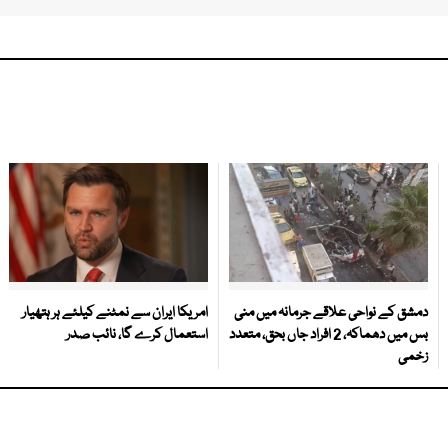
دمشق کے نواحی علاقے جرمانہ میں منی
امریکا ایران سے نمٹنے کیلئے ہر ہتھیار
بس میں دھماکہ، 2 افراد جاں بحق، متعدد
استعمال کرے گا، نائب صدر
زخمی