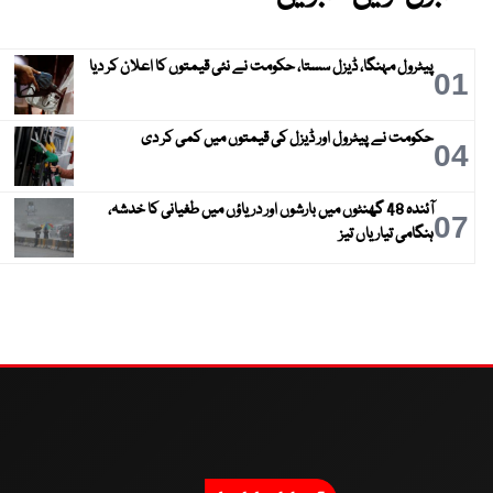
پیٹرول مہنگا، ڈیزل سستا، حکومت نے نئی قیمتوں کا اعلان کر دیا
01
حکومت نے پیٹرول اور ڈیزل کی قیمتوں میں کمی کر دی
04
آئندہ 48 گھنٹوں میں بارشوں اور دریاؤں میں طغیانی کا خدشہ،
07
ہنگامی تیاریاں تیز