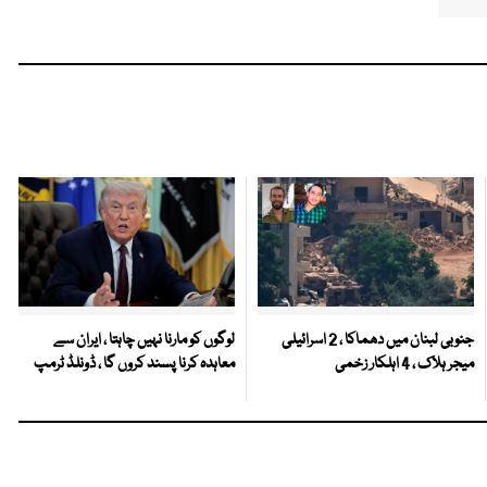
جنوبی لبنان میں دھماکا ، 2 اسرائیلی
لوگوں کو مارنا نہیں چاہتا ، ایران سے
میجر ہلاک ، 4 اہلکار زخمی
معاہدہ کرنا پسند کروں گا ، ڈونلڈ ٹرمپ