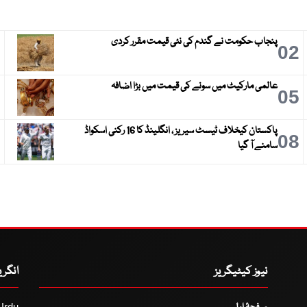
پنجاب حکومت نے گندم کی نئی قیمت مقرر کردی
3
02
عالمی مارکیٹ میں سونے کی قیمت میں بڑا اضافہ
6
05
پاکستان کیخلاف ٹیسٹ سیریز ، انگلینڈ کا 16 رکنی اسکواڈ
9
08
سامنے آ گیا
نیوز کیٹیگریز
انگر
Urdu