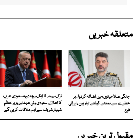
متعلقہ خبریں
ترک صدر کا ایک روزہ دورہ سعودی عرب
جنگی صلاحیتوں میں اضافہ کر دیا ، ہر
کا اعلان، سعودی ولی عہد اور وزیراعظم
خطرے سے نمٹنے کیلئے تیار ہیں ، ایرانی
شہباز شریف سے اہم ملاقات کریں گے
فوج
مقبول ترین خبریں