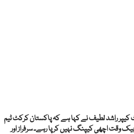
کٹ کیپر راشد لطیف نے کہا ہے کہ پاکستان کرکٹ ٹیم
یک وقت اچھی کیپنگ نہیں کر پا رہے۔ سرفراز اور