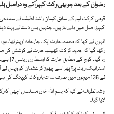
رضوان کے بعد جو بھی وکٹ کیپر آئے وہ دراصل بلے 
قومی کرکٹ ٹیم کے سابق کپتان راشد لطیف نے سماجی را
کیپرز اصل میں بلے باز ہیں۔ جنہیں بس دستانے پہنا دی
انہوں نے کہا کہ محمد حارث ایک جارحانہ اوپنر تھا۔ اور
رکھا گیا کہ جدید کرکٹ کھیلو۔ حارث نے کوشش کی مگر اس 
رہ گیا۔ ک
اسٹرائیک ریٹ پر؟ پھر اسے چھوڑ کر عثمان کو واپس لے آئے
نے 136 میچوں میں صرف سات بار وکٹ کیپنگ کی ہے۔
راشد لطیف نے کہا کہ بسم اللہ خان مسلسل اچھی کارک
لایا گیا۔