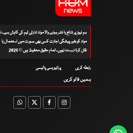
ہم نیوز پر شائع یا نشر ہونے والا مواد ادارتی ٹیم کی کاوش ہے۔ 
مواد کو بغیر پیشگی اجازت کسی بھی صورت میں استعمال یا
نقل کرنا درست نہیں۔ تمام حقوق محفوظ ہیں © 2026
رابطہ کریں
پرائیویسی پالیسی
ہمیں فالو کریں
WhatsApp
Twitter
Facebook
Facebook