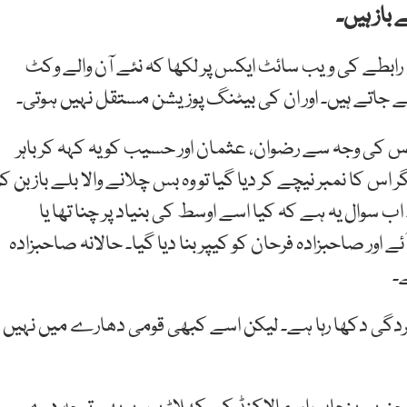
باز ہیں۔
بطے کی ویب سائٹ ایکس پر لکھا کہ نئے آن والے وکٹ
ئے جاتے ہیں۔ اور ان کی بیٹنگ پوزیشن مستقل نہیں ہوتی۔
 اس کی وجہ سے رضوان، عثمان اور حسیب کو یہ کہہ کر باہر
کا نمبر نیچے کر دیا گیا تو وہ بس چلانے والا بلے باز بن کر
وچ کے مطابق حارث کا اوسط رن ریٹس 17 ہے۔ اب سوال یہ ہے کہ کیا اسے اوسط کی بنیاد پر چنا تھا یا
 اور صاحبزادہ فرحان کو کیپر بنا دیا گیا۔ حالانہ صاحبزادہ
ردگی دکھا رہا ہے۔ لیکن اسے کبھی قومی دھارے میں نہیں