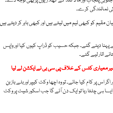
جنوبی پنجاب اور مالاکنڈ کے کھلاڑیوں پر بھی توجہ دے۔
کی نمائندگی کرے۔
مقیم کو کبھی ٹیم میں لیتے ہیں اور کبھی باہر کر دیتے ہیں۔
نے پہنا دیئے گئے۔ جبکہ حسیب کو ڈراپ کیوں کیا اور واپس
نے اتار لیے گئے۔
یر معیاری کٹس کے خلاف پی سی بی نے ایکشن لے لیا
س پر کام کیا جائے۔ تو وہ اچھا وکٹ کیپر اور بلے باز بن
ا ہی چلتا رہا تو ایک دن آئے گا جب اسکور شیٹ پر وکٹ