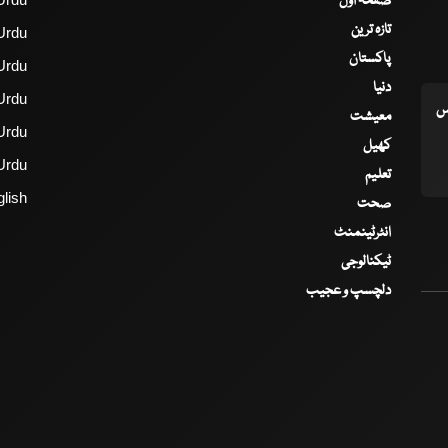
صفحۂ اول
تازہ ترین
Urdu
پاکستان
Urdu
دنیا
Urdu
اس
معیشت
Urdu
کھیل
Urdu
تعلیم
lish
صحت
انٹرٹینمنٹ
ٹیکنالوجی
دلچسپ و عجیب