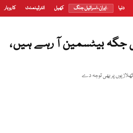
دنیا
ایران-اسرائیل جنگ
کھیل
انٹرٹینمنٹ
کاروبار
 جگہ بیٹسمین آ رہے ہیں،
کھلاڑیوں پر بھی توجہ دے