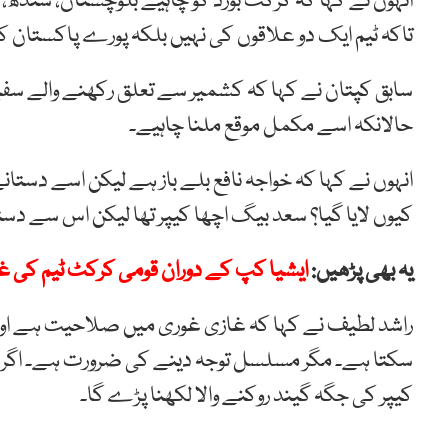
انہوں نے کہا کہ کرکٹ بورڈ کو چاہیے بلوچستان، سندھ، 
تاکہ ٹیم ایک دو علاقوں کی نہیں بلکہ پورے پاکستان 
سابق کپتان نے کہا کہ کشمیر سے تعلق رکھنے والے سفیان 
حالانکہ اسے مکمل موقع ملنا چاہیے۔
انہوں نے کہا کہ خواجہ نافع بلے باز ہے لیکن اسے دستا
کیوں لایا گیا؟ سعد بیگ اچھا کیپر تھا لیکن اس سے دستا
یہ بھی پڑھیں:
ایشیا کپ کے دوران قومی کرکٹ ٹیم کی غ
راشد لطیف نے کہا کہ غازی غوری میں صلاحیت ہے اور اگر ا
سکتا ہے۔ مگر مسلسل توجہ دینے کی ضرورت ہے۔ اگر ایس
کیپر کی جگہ گیند روکنے والا لکھنا پڑے گا۔