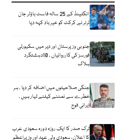
انگلینڈ کے 25 سالہ فاسٹ باؤلر جان
ٹرنر نے کرکٹ کو خیر باد کہہ دیا
جنوبی وزیرستان اور دیر میں سکیورٹی
فورسز کی کارروائیاں ، 10دہشتگرد
ہلاک
جنگی صلاحیتوں میں اضافہ کر دیا ، ہر
خطرے سے نمٹنے کیلئے تیار ہیں ،
ایرانی فوج
ترک صدر کا ایک روزہ دورہ سعودی عرب
کا اعلان، سعودی ولی عہد اور وزیراعظم