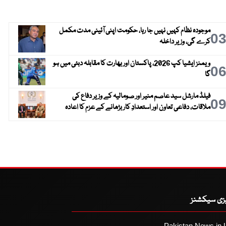
موجودہ نظام کہیں نہیں جا رہا، حکومت اپنی آئینی مدت مکمل
0
کرے گی، وزیر داخلہ
ویمنز ایشیا کپ 2026، پاکستان اور بھارت کا مقابلہ دبئی میں ہو
0
گا
فیلڈ مارشل سید عاصم منیر اور صومالیہ کے وزیر دفاع کی
0
ملاقات، دفاعی تعاون اور استعدادِ کار بڑھانے کے عزم کا اعادہ
یزی سیکشنز
Pakistan News in 