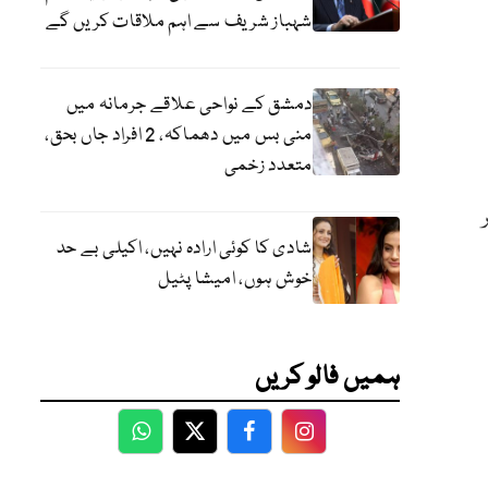
شہباز شریف سے اہم ملاقات کریں گے
دمشق کے نواحی علاقے جرمانہ میں
منی بس میں دھماکہ، 2 افراد جاں بحق،
متعدد زخمی
شادی کا کوئی ارادہ نہیں، اکیلی بے حد
خوش ہوں، امیشا پٹیل
ہمیں فالو کریں
WhatsApp
Twitter
Facebook
Facebook