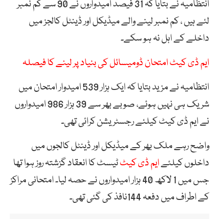
انتظامیہ نے بتایا کہ 31 فیصد امیدواروں نے 90 سے کم نمبر
لئے ہیں ، کم نمبر لینے والے میڈیکل اور ڈینٹل کالجز میں
داخلے کے اہل نہ ہو سکے۔
ایم ڈی کیٹ امتحان ڈومیسائل کی بنیاد پر لینے کا فیصلہ
انتظامیہ نے مزید بتایا کہ ایک ہزار 539 امیدوار امتحان میں
شریک ہی نہیں ہوئے، صوبے بھر سے 39 ہزار 986 امیدواروں
نے ایم ڈی کیٹ کیلئے رجسٹریشن کرائی تھی۔
واضح رہے ملک بھر کے میڈیکل اور ڈینٹل کالجوں میں
داخلوں کیلئے
ایم ڈی کیٹ
ٹیسٹ کا انعقاد گزشتہ روز ہوا تھا
جس میں 1 لاکھ 40 ہزار امیدواروں نے حصہ لیا۔ امتحانی مراکز
کے اطراف میں دفعہ 144نافذ کی گئی تھی۔