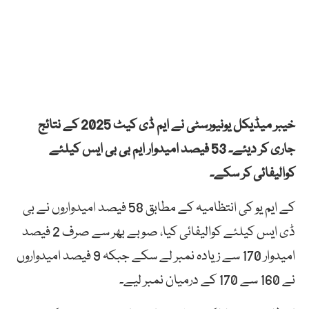
خیبر میڈیکل یونیورسٹی نے ایم ڈی کیٹ 2025 کے نتائج
جاری کر دیئے۔ 53 فیصد امیدوار ایم بی بی ایس کیلئے
کوالیفائی کر سکے۔
کے ایم یو کی انتظامیہ کے مطابق 58 فیصد امیدواروں نے بی
ڈی ایس کیلئے کوالیفائی کیا، صوبے بھر سے صرف 2 فیصد
امیدوار 170 سے زیادہ نمبر لے سکے جبکہ 9 فیصد امیدواروں
نے 160 سے 170 کے درمیان نمبر لیے۔