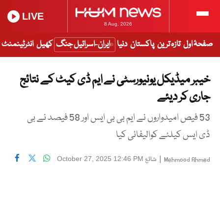
LIVE
8 Aug, 2026
صفحۂ اول
تازہ ترین
پاکستان
دنیا
ایران-اسرائیل جنگ
کھیل
انٹرٹینمنٹ
خیبر میڈیکل یونیورسٹی نے ایم ڈی کیٹ کے نتائج
جاری کر دیئے
53 فیص امیدواروں نے ایم بی بی ایس اور 58 فیصد نے بی
ڈی ایس کیلئے کوالیفائی کیا
|
شائع
October 27, 2025 12:46 PM
Mehmood Ahmed