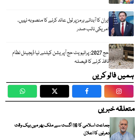
ایران کا آبنائے ہرمز پر ٹول عائد کرنے کا منصوبہ نہیں،
امریکی نائب صدر
حج 2027: پرائیویٹ حج آپریشن کیلئے نیا ڈیجیٹل نظام
نافذ کرنے کا فیصلہ
ہمیں فالو کریں
WhatsApp
Twitter
Facebook
Faceboo
متعلقہ خبریں
جماعت اسلامی کا 16 اگست سے ملک بھر میں بیک وقت
دھرنوں کا اعلان