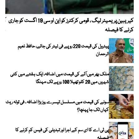
کیریبین پریمیئر لیگ ، قومی کرکٹرز کو این او سی 19 اگست کو جاری
آز
کرنے کا فیصلہ
چھی
پیٹرول کی قیمت 228 روپے فی لیٹر کی جائے، حافظ نعیم
الرحمان
ملک بھر میں آٹے کی قیمت میں اضافہ، ایک ہفتے میں کئی
شہروں میں 20 کلو تھیلا 100 روپے تک مہنگا
سونے کی قیمت میں مسلسل تیسرے روز بڑا اضافہ ، فی تولہ ریٹ
کہاں تک جا پہنچا؟
پی ٹی اے کا ای سم کے اجرا اور تبدیلی کی فیس کم کرنے کا
فیصلہ