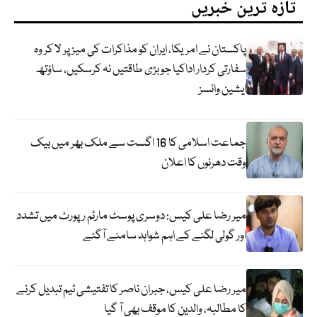
تازہ ترین خبریں
پاکستان نے امریکا، ایران کو مذاکرات کی میز پر لا کر وہ
سفارتی کردار اداکیا جو بڑی طاقتیں نہ کرسکیں، ساؤتھ
ایشین وائسز
جماعت اسلامی کا 16 اگست سے ملک بھر میں بیک
وقت دھرنوں کا اعلان
میر رضا علی کیس: دوسری پوسٹ مارٹم رپورٹ میں تشدد
اور گولی لگنے کے اہم شواہد سامنے آگئے
میر رضا علی کیس، جبران ناصر کا تفتیشی ٹیم تبدیل کرنے
کا مطالبہ، والدین کا موقف بھی آ گیا