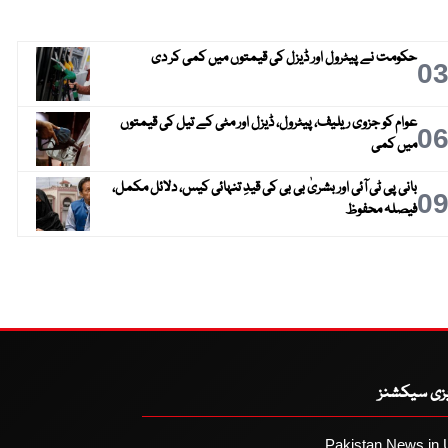
حکومت نے پیٹرول اور ڈیزل کی قیمتوں میں کمی کر دی
0
عوام کو جزوی ریلیف، پیٹرول، ڈیزل اور مٹی کے تیل کی قیمتوں
0
میں کمی
بانی پی ٹی آئی اور بشریٰ بی بی کی قیدِ تنہائی کیس، دلائل مکمل،
0
فیصلہ محفوظ
یزی سیکشنز
Pakistan News in 