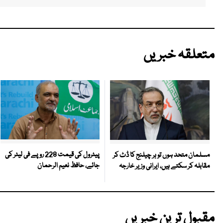
متعلقہ خبریں
پیٹرول کی قیمت 228 روپے فی لیٹر کی
مسلمان متحد ہوں تو ہر چیلنج کا ڈٹ کر
جائے، حافظ نعیم الرحمان
مقابلہ کر سکتے ہیں، ایرانی وزیر خارجہ
مقبول ترین خبریں