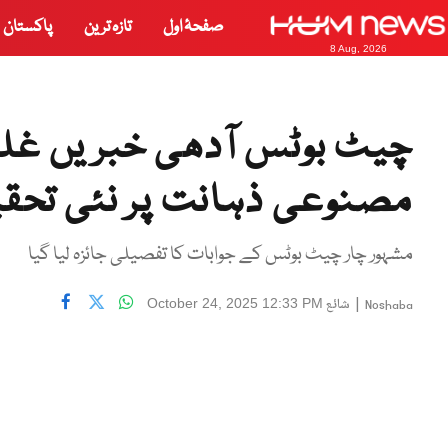
صفحۂ اول
تازہ ترین
پاکستان
8 Aug, 2026
چیٹ بوٹس آدھی خبریں غلط
مصنوعی ذہانت پر نئی تحق
مشہور چار چیٹ بوٹس کے جوابات کا تفصیلی جائزہ لیا گیا
|
شائع
October 24, 2025 12:33 PM
Noshaba