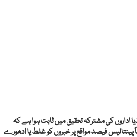
ڈیا اداروں کی مشترکہ تحقیق میں ثابت ہوا ہے کہ
پینتالیس فیصد مواقع پر خبروں کو غلط یا ادھورے