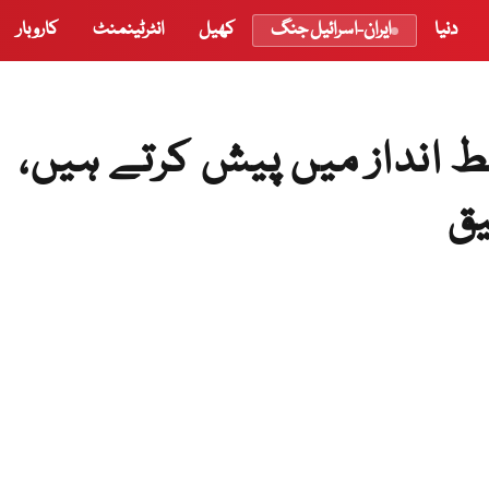
دنیا
ایران-اسرائیل جنگ
کھیل
انٹرٹینمنٹ
کاروبار
 انداز میں پیش کرتے ہیں،
یق