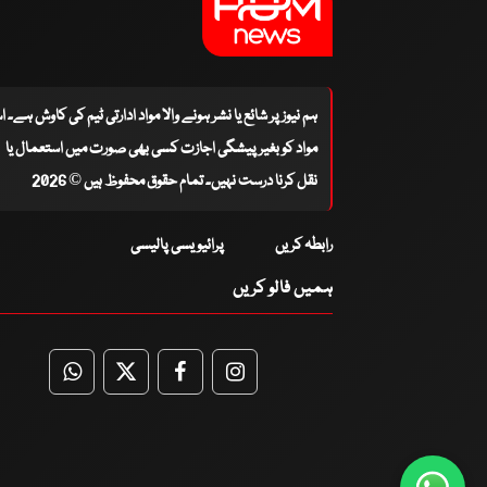
ہم نیوز پر شائع یا نشر ہونے والا مواد ادارتی ٹیم کی کاوش ہے۔ 
مواد کو بغیر پیشگی اجازت کسی بھی صورت میں استعمال یا
نقل کرنا درست نہیں۔ تمام حقوق محفوظ ہیں © 2026
رابطہ کریں
پرائیویسی پالیسی
ہمیں فالو کریں
WhatsApp
Twitter
Facebook
Facebook