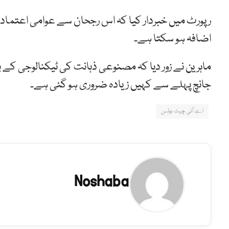
رپورٹ میں خبردار کیا کہ اس رجحان سے عوامی اعتماد ک
اضافہ ہو سکتا ہے۔
ماہرین نے زور دیا کہ مصنوعی ذہانت کی ٹیکنالوجی کے
جانچ پہلے سے کہیں زیادہ ضروری ہو گئی ہے۔
اے آئی چیٹ بوٹس
Noshaba