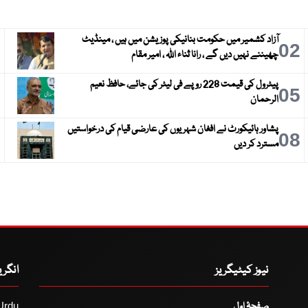
آزاد کشمیر میں حکومت بنانیکی پوزیشن میں ہیں ، مینڈیٹ
3
02
چھیننے نہیں دیں گے ، رانا ثناء اللہ ، امیر مقام
پیٹرول کی قیمت 228 روپے فی لیٹر کی جائے، حافظ نعیم
6
05
الرحمان
پشاور ہائیکورٹ نے افغان شہریوں کی عارضی قیام کی درخواستیں
9
08
مسترد کر دیں
نیوز کیٹیگریز
انگر
صفحۂ اول
Urdu