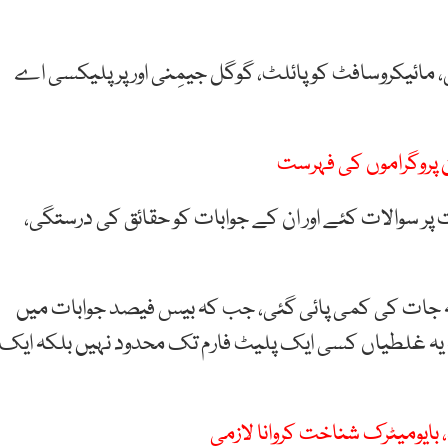
 مائیکروسافٹ کوپائلٹ، گوگل جیمِنی اور پرپلیکسی اے
 سوالات کئے اور ان کے جوابات کو حقائق کی درستگی،
لہ جات کی کمی پائی گئی، جب کہ بیس فیصد جوابات میں
ہ یہ غلطیاں کسی ایک پلیٹ فارم تک محدود نہیں بلکہ ایک
 بایومیٹرک شناخت کروانا لازمی