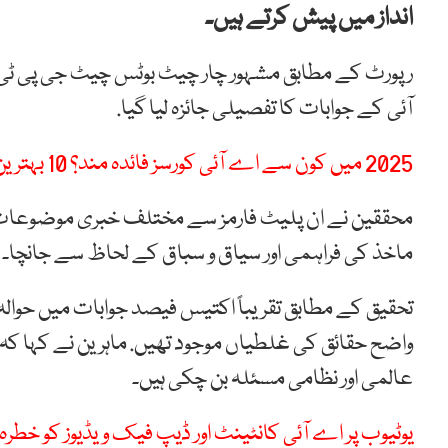
انداز میں پیش کرتے ہیں۔
رپورٹ کے مطابق مشہور چار چیٹ بوٹس چیٹ جی پی ٹی،
آئی کے جوابات کا تفصیلی جائزہ لیا گیا.
2025 میں کون سے اے آئی کورسز فائدہ مند؟ 10 بہترین پروگراموں کی فہرست
محققین نے ان پلیٹ فارمز سے مختلف خبری موضوعات پر
ماخذ کی فراہمی اور سیاق و سباق کے لحاظ سے جانچا۔
تحقیق کے مطابق تقریباً اکتیس فیصد جوابات میں حوا
واضح حقائق کی غلطیاں موجود تھیں. ماہرین نے کہا ک
عالمی اور نظامی مسئلہ بن چکی ہیں۔
یوٹیوب پر اے آئی کانٹینٹ اور ڈیپ فیک ویڈیوز کو خطرہ،