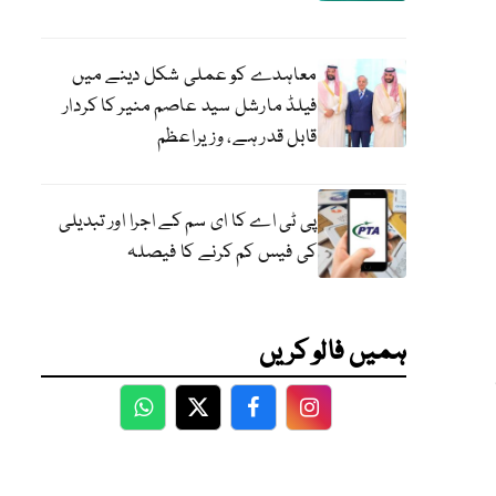
معاہدے کو عملی شکل دینے میں
فیلڈ مارشل سید عاصم منیر کا کردار
قابل قدر ہے، وزیراعظم
پی ٹی اے کا ای سم کے اجرا اور تبدیلی
کی فیس کم کرنے کا فیصلہ
ہمیں فالو کریں
WhatsApp
Twitter
Facebook
Facebook