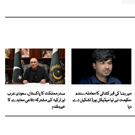
میر رضا کی قبر کشائی کا معاملہ، سندھ
صدر مملکت کا پاکستان، سعودی عرب
حکومت نے نیا میڈیکل بورڈ تشکیل دے
اور ترکیہ کے مشترکہ دفاعی معاہدے کا
دیا
خیرمقدم