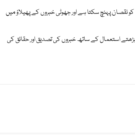
و نقصان پہنچ سکتا ہے اور جھوٹی خبروں کے پھیلاؤ میں
 بڑھتے استعمال کے ساتھ خبروں کی تصدیق اور حقائق کی