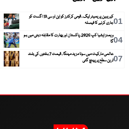
کیریبین پریمیئر لیگ ، قومی کرکٹرز کو این او سی 19 اگست کو
01
جاری کرنے کا فیصلہ
ویمنز ایشیا کپ 2026، پاکستان اور بھارت کا مقابلہ دبئی میں ہو
04
گا
عالمی مارکیٹ میں سونا مزید مہنگا ، قیمت 7 ہفتوں کی بلند
07
ترین سطح پر پہنچ گئی