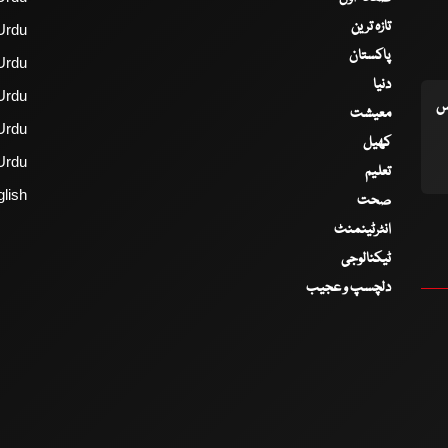
تازہ ترین
Urdu
پاکستان
Urdu
دنیا
Urdu
اس
معیشت
Urdu
کھیل
Urdu
تعلیم
lish
صحت
انٹرٹینمنٹ
ٹیکنالوجی
دلچسپ و عجیب