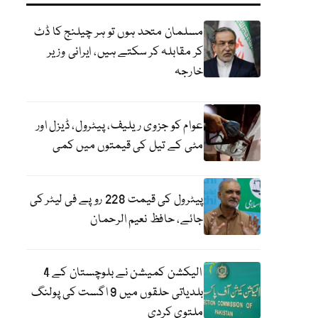
مسلمان متحد ہوں تو ہر چیلنج کا ڈٹ
کر مقابلہ کر سکتے ہیں، ایرانی وزیر
خارجہ
عوام کو جزوی ریلیف، پیٹرول، ڈیزل اور
مٹی کے تیل کی قیمتوں میں کمی
پیٹرول کی قیمت 228 روپے فی لیٹر کی
جائے، حافظ نعیم الرحمان
الیکشن کمیشن نے بلوچستان کے 4
بلدیاتی حلقوں میں 9 اگست کی پولنگ
ملتوی کردی