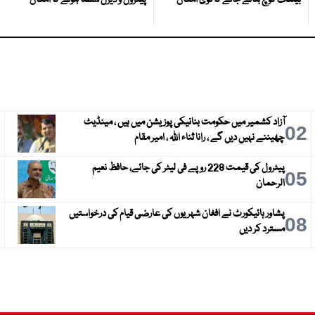
بیٹنگ کوچ بنائے جانے کا قوی امکان
پیٹرول و ڈیزل سستا ہونے کا امکان
آزاد کشمیر میں حکومت بنانیکی پوزیشن میں ہیں ، مینڈیٹ
3
02
چھیننے نہیں دیں گے ، رانا ثناء اللہ ، امیر مقام
پیٹرول کی قیمت 228 روپے فی لیٹر کی جائے، حافظ نعیم
6
05
الرحمان
پشاور ہائیکورٹ نے افغان شہریوں کی عارضی قیام کی درخواستیں
9
08
مسترد کر دیں