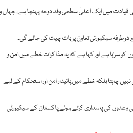
ی قیادت میں ایک اعلیٰ سطحی وفد دوحہ پہنچا ہے، جہاں و
 دوطرفہ سیکیورٹی تعاون پر بات چیت کی جائے گی۔
ں کو سراہا ہے اور کہا ہے کہ یہ مذاکرات خطے میں امن و
ں چاہتا بلکہ خطے میں پائیدار امن اور استحکام کے لیے
وامی وعدوں کی پاسداری کرتے ہوئے پاکستان کے سیکیورٹی