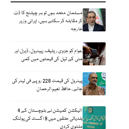
مسلمان متحد ہوں تو ہر چیلنج کا ڈٹ
کر مقابلہ کر سکتے ہیں، ایرانی وزیر
خارجہ
عوام کو جزوی ریلیف، پیٹرول، ڈیزل اور
مٹی کے تیل کی قیمتوں میں کمی
پیٹرول کی قیمت 228 روپے فی لیٹر کی
جائے، حافظ نعیم الرحمان
الیکشن کمیشن نے بلوچستان کے 4
بلدیاتی حلقوں میں 9 اگست کی پولنگ
ملتوی کردی