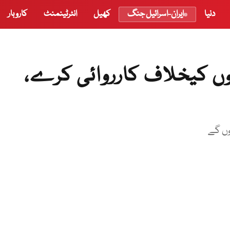
دنیا
ایران-اسرائیل جنگ
کھیل
انٹرٹینمنٹ
کاروبار
ں کیخلاف کارروائی کرے،
وں گے