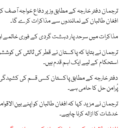
ترجمان دفتر خارجہ کے مطابق وزیر دفاع خواجہ آصف ک
افغان طالبان کے نمائندوں سے مذاکرات کرے گا۔
مذاکرات میں سرحد پار دہشت گردی کے فوری خاتمے اور
ترجمان نے بتایا کہ پاکستان نے قطر کی ثالثی کی کوششو
استحکام کے لیے ایک اہم قدم ہیں۔
دفتر خارجہ کے مطابق پاکستان کسی قسم کی کشیدگی نہی
پُرامن حل کا حامی ہے۔
ترجمان نے مزید کہا کہ افغان طالبان کو اپنے بین الاق
خدشات کا ازالہ کرنا چاہیے۔