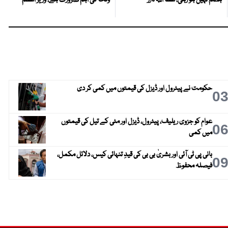
ہضم نہیں ہو رہی، عطا اللہ تارڑ
وقت کی اہم ضرورت ہے، وزیر اعظم
حکومت نے پیٹرول اور ڈیزل کی قیمتوں میں کمی کر دی
0
عوام کو جزوی ریلیف، پیٹرول، ڈیزل اور مٹی کے تیل کی قیمتوں
0
میں کمی
بانی پی ٹی آئی اور بشریٰ بی بی کی قیدِ تنہائی کیس، دلائل مکمل،
0
فیصلہ محفوظ