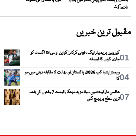
دورہ پاکستان کی دعوت
بالنگ، ویسٹ انڈیز پہلی اننگز میں 344
رنز پر آؤٹ
مقبول ترین خبریں
کیریبین پریمیئر لیگ ، قومی کرکٹرز کو این او سی 19 اگست کو
01
جاری کرنے کا فیصلہ
ویمنز ایشیا کپ 2026، پاکستان اور بھارت کا مقابلہ دبئی میں ہو
04
گا
عالمی مارکیٹ میں سونا مزید مہنگا ، قیمت 7 ہفتوں کی بلند
07
ترین سطح پر پہنچ گئی