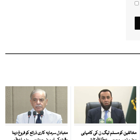
مخالفین کو مسلم لیگ ن کی کامیابی
متبادل سرمایہ کاری ذرائع کو فروغ دینا