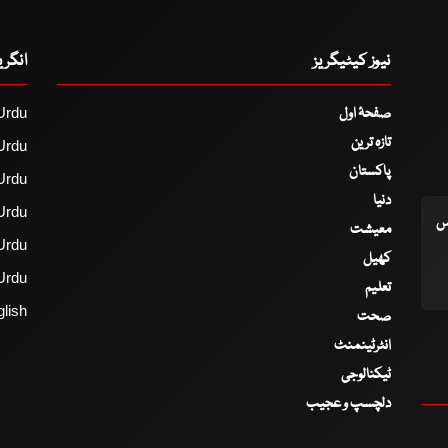
نیوز کیٹیگریز
انگر
صفحۂ اول
Urdu
تازہ ترین
Urdu
پاکستان
Urdu
دنیا
Urdu
اس
معیشت
Urdu
کھیل
Urdu
تعلیم
lish
صحت
انٹرٹینمنٹ
ٹیکنالوجی
دلچسپ و عجیب