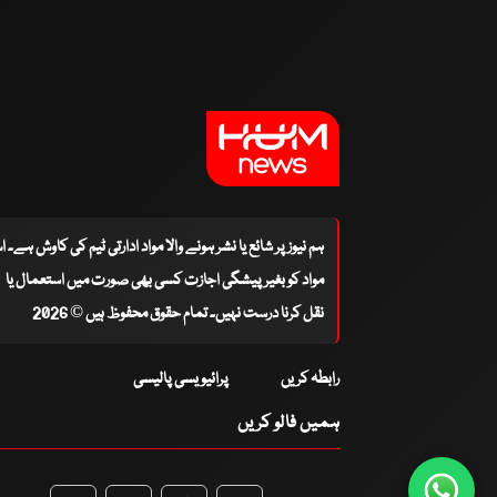
ہم نیوز پر شائع یا نشر ہونے والا مواد ادارتی ٹیم کی کاوش ہے۔ 
مواد کو بغیر پیشگی اجازت کسی بھی صورت میں استعمال یا
نقل کرنا درست نہیں۔ تمام حقوق محفوظ ہیں © 2026
رابطہ کریں
پرائیویسی پالیسی
ہمیں فالو کریں