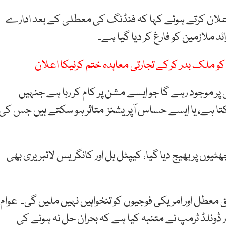
اعلان کرتے ہوئے کہا کہ فنڈنگ کی معطلی کے بعد ادارے
 کو ملک بدر کرکے تجارتی معاہدہ ختم کرنیکا اعلان
ر موجود رہے گا جو ایسے مشن پر کام کر رہا ہے جنہیں
تا ہے، یا ایسے حساس آپریشنز متاثر ہو سکتے ہیں جس کی
ن کو جبری چھٹیوں پر بھیج دیا گیا، کیپٹل ہل اور کانگریس لائبریری بھی
معطل اور امریکی فوجیوں کو تنخواہیں نہیں ملیں گی۔ عوام
ڈونلڈ ٹرمپ نے متنبہ کیا ہے کہ بحران حل نہ ہونے کی