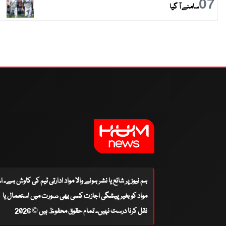
07
سامنے آ گیا
ہم نیوز پر شائع یا نشر ہونے والا مواد ادارتی ٹیم کی کاوش ہے۔ 
مواد کو بغیر پیشگی اجازت کسی بھی صورت میں استعمال یا
نقل کرنا درست نہیں۔ تمام حقوق محفوظ ہیں © 2026