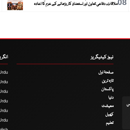
9
08
ملاقات، دفاعی تعاون اور استعدادِ کار بڑھانے کے عزم کا اعادہ
نیوز کیٹیگریز
انگر
صفحۂ اول
Urdu
تازہ ترین
Urdu
پاکستان
Urdu
دنیا
Urdu
اس
معیشت
Urdu
کھیل
Urdu
تعلیم
lish