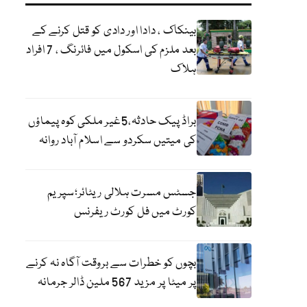
بینکاک ، دادا اور دادی کو قتل کرنے کے
بعد ملزم کی اسکول میں فائرنگ ، 7 افراد
ہلاک
براڈ پیک حادثہ،5غیر ملکی کوہ پیماؤں
کی میتیں سکردو سے اسلام آباد روانہ
جسٹس مسرت ہلالی ریٹائر؛سپریم
کورٹ میں فل کورٹ ریفرنس
بچوں کو خطرات سے بروقت آگاہ نہ کرنے
پر میٹا پر مزید 567 ملین ڈالر جرمانہ