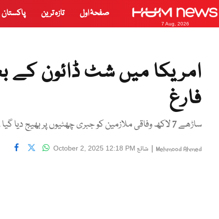
صفحۂ اول
تازہ ترین
پاکستان
7 Aug, 2026
امریکا میں شٹ ڈائون کے بعد
فارغ
ساڑھے 7 لاکھ وفاقی ملازمین کو جبری چھٹیوں پر بھیج دیا گیا ، کیپٹل ہل اور کانگریس لائبریری بند کر دی گئی
|
شائع
October 2, 2025 12:18 PM
Mehmood Ahmed