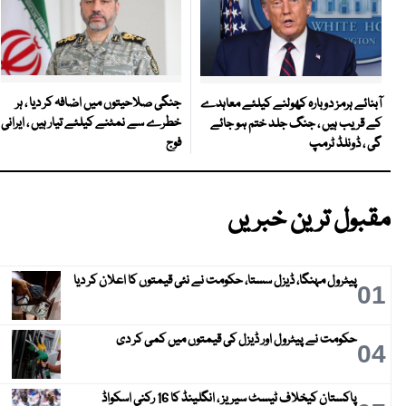
جنگی صلاحیتوں میں اضافہ کر دیا ، ہر
آبنائے ہرمز دوبارہ کھولنے کیلئے معاہدے
خطرے سے نمٹنے کیلئے تیار ہیں ، ایرانی
کے قریب ہیں ، جنگ جلد ختم ہو جائے
فوج
گی ، ڈونلڈ ٹرمپ
مقبول ترین خبریں
پیٹرول مہنگا، ڈیزل سستا، حکومت نے نئی قیمتوں کا اعلان کر دیا
01
حکومت نے پیٹرول اور ڈیزل کی قیمتوں میں کمی کر دی
04
پاکستان کیخلاف ٹیسٹ سیریز ، انگلینڈ کا 16 رکنی اسکواڈ