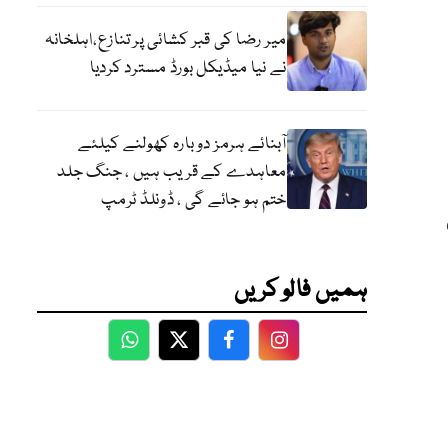
میر رضا کی قبر کشائی پر تنازع،اہلخانہ
نے نیا میڈیکل بورڈ مسترد کردیا
آبنائے ہرمز دوبارہ کھولنے کیلئے
معاہدے کے قریب ہیں ، جنگ جلد
ختم ہو جائے گی ، ڈونلڈ ٹرمپ
ہمیں فالو کریں
WhatsApp
Twitter
Facebook
Facebook