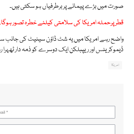
صورت میں بڑے پیمانے پر برطرفیاں ہو سکتی ہیں۔
قطرپرحملہ امریکا کی سلامتی کیلئے خطرہ تصور ہوگا، 
واضح رہے امریکا میں یہ شٹ ڈاؤن سینیٹ کی جانب سے
ڈیموکریٹس اور ریپبلکن ایک دوسرے کو ذمہ دار ٹھہرا رہے
امریکا