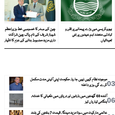
بیوروکریسی میں بڑے پیمانے پر تقرر و
چین کے صدر کا خصوصی خط وزیراعظم
تبادلے، متعدد اہم عہدوں پر نئی
شہباز شریف کے نام، پاک چین شراکت
تعیناتیاں
داری مزید مضبوط بنانے کے عزم کا اظہار
موجودہ نظام کہیں نہیں جا رہا، حکومت اپنی آئینی مدت مکمل
0
کرے گی، وزیر داخلہ
آئندہ 48 گھنٹوں میں بارشوں اور دریاؤں میں طغیانی کا خدشہ،
0
ہنگامی تیاریاں تیز
عالمی مارکیٹ میں سونا مزید مہنگا ، قیمت 7 ہفتوں کی بلند