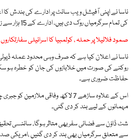
ناسا نے اپنی آفیشل ویب سائٹ پر ادارے کی بندش کا 
کی تمام سرگرمیاں روک دی ہیں، ادارے کے 15 ہزار سے زائد ملازمین کو فارغ کر دیا گیا ہے۔
صمود فلاٹیلا پر حملہ ، کولمبیا کا اسرائیلی سفارتکاروں
ناسا نے اعلان کیا ہے کہ صرف وہی محدود عملہ ڈیوٹی پ
روکنے کی صورت میں خلابازوں کی جان کو خطرہ ہو سک
حفاظت ضروری ہے۔
اس کے علاوہ ساڑھے 7 لاکھ وفاقی ملازمی
مہمانوں کے لیے بند کر دی گئی۔
شٹ ڈاؤن سے فضائی سفر بھی متاثر ہوگا، سائنسی تحقیق 
سے متعلق سرگرمیاں بھی بند کر دی گئیں ،امریکی صدر 