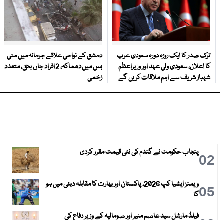
ترک صدر کا ایک روزہ دورہ سعودی عرب
دمشق کے نواحی علاقے جرمانہ میں منی
کا اعلان، سعودی ولی عہد اور وزیراعظم
بس میں دھماکہ، 2 افراد جاں بحق، متعدد
شہباز شریف سے اہم ملاقات کریں گے
زخمی
پنجاب حکومت نے گندم کی نئی قیمت مقرر کردی
3
02
ویمنز ایشیا کپ 2026، پاکستان اور بھارت کا مقابلہ دبئی میں ہو
6
05
گا
فیلڈ مارشل سید عاصم منیر اور صومالیہ کے وزیر دفاع کی