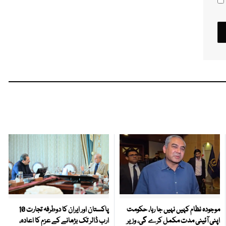
موجودہ نظام کہیں نہیں جا رہا، حکومت
پاکستان اور ایران کا دوطرفہ تجارت 10
اپنی آئینی مدت مکمل کرے گی، وزیر
ارب ڈالر تک بڑھانے کے عزم کا اعادہ،