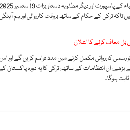
تمام تعلیمی بورڈز کو ہدایت دی گئی ہے کہ منتخب طلباء کے پاسپورٹ اور دیگر مطلوبہ دستاویزات 19 ستمبر 
 تاکہ ترکی کے حکام کے ساتھ بروقت کارروائی اور ہم آہنگی
 بل معاف کرنے کا اعلان
 کو رسمی کارروائی مکمل کرنے میں مدد فراہم کریں گے اور اس
 بڑھے، ان انتظامات کے ساتھ، ترکی کا یہ دورہ پاکستان کے
ثابت ہوگا۔