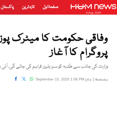
صفحۂ اول
تازہ ترین
پاکستان
6 Aug, 2026
وفاقی حکومت کا میٹرک پوز
پروگرام کا آغاز
وزارت کی جانب سے طلبہ کو سبز بلیزر فراہم کی جائے گی، آئی
|
شائع
September 15, 2025 1:06 PM
Noshaba