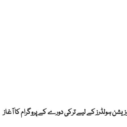
یشن ہولڈرز کے لیے ترکی دورے کے پروگرام کا آغاز