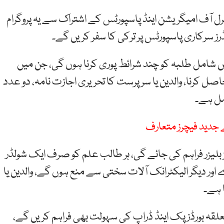
 جنرل آف امیگریشن اینڈ پاسپورٹس کے اشتراک سے یہ پروگرام
 سرکاری پاسپورٹس پر ترکی کا سفر کریں گے۔
 شامل طلبہ کو چند شرائط پوری کرنا ہوں گی، جن میں
کرنا، والدین یا سرپرست کا تحریری اجازت نامہ، دو عدد
مل ہے۔
ئے جدید فیچرز متعارف
لیزر فراہم کی جائے گی، ہر طالب علم کو صرف ایک شولڈر
ر دیگر الیکٹرانک آلات سختی سے منع ہوں گے، والدین یا
ا ہے۔
قہ بورڈز پک اینڈ ڈراپ کی سہولت بھی فراہم کریں گے،