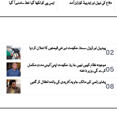
دفاع کی نیول اور ایئرہیڈ کوارٹرز آمد
ایس پی کو لکھا گیا خط سامنے آ گیا
پیٹرول اور ڈیزل سستا، حکومت نے نئی قیمتوں کا اعلان کر دیا
3
02
موجودہ نظام کہیں نہیں جا رہا، حکومت اپنی آئینی مدت مکمل
6
05
کرے گی، وزیر داخلہ
پشاور زلمی کے مالک جاوید آفریدی کی والدہ انتقال کر گئیں
9
08