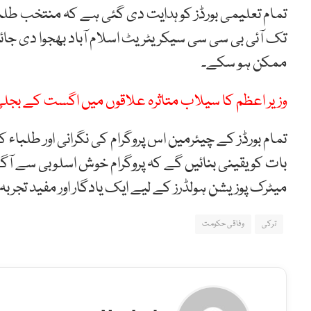
تک آئی بی سی سی سیکریٹریٹ اسلام آباد بھجوا دی جائیں
ممکن ہو سکے۔
وزیر اعظم کا سیلاب متاثرہ علاقوں میں اگست کے بجلی
تمام بورڈز کے چیئرمین اس پروگرام کی نگرانی اور طلباء
بات کو یقینی بنائیں گے کہ پروگرام خوش اسلوبی سے آگے
میٹرک پوزیشن ہولڈرز کے لیے ایک یادگار اور مفید تجربہ 
ترکی
وفاقی حکومت