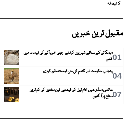
کا فیصلہ
مقبول ترین خبریں
مہنگائی کے ستائے شہریوں کیلئے اچھی خبر، آٹے کی قیمت میں
01
کمی
پنجاب حکومت نے گندم کی نئی قیمت مقرر کردی
04
عالمی منڈی میں خام تیل کی قیمتیں تین ہفتوں کی کم ترین
07
سطح پر آ گئیں