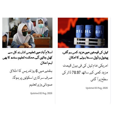
تیل کی قیمتوں میں مزید کمی ہو گئی،
اسلام آباد میں تعلیمی ادارے کل سے
پیٹرول و ڈیزل سستا ہونے کا امکان
کھل جائیں گے، محکمہ تعلیم سندھ کا بھی
اہم اعلان
امریکی خام تیل کی فی بیرل قیمت
ہفتے میں 6 روز تدریس کا اطلاق
مزید کمی کے ساتھ 78.97 ڈالر کی
صرف سرکاری اسکولوں پر ہوگا،
سطح پر آ گئی
صوبائی وزیر تعلیم
Updated 03 Aug, 2026
Updated 02 Aug, 2026