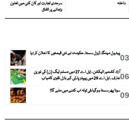
داخلہ
سرحدی تجارت اور کان کنی میں تعاون
بڑھانے پر اتفاق
پیٹرول مہنگا، ڈیزل سستا، حکومت نے نئی قیمتوں کا اعلان کر دیا
0
آزاد کشمیر الیکشن ، ایل اے 27 میں مسلم لیگ (ن) کی نورین
0
عارف ، ایل اے 28 میں پیپلز پارٹی کے بازل نقوی کامیاب
سونا پھر سستا ہوگیا،فی تولہ اب کتنے میں ملے گا؟
0