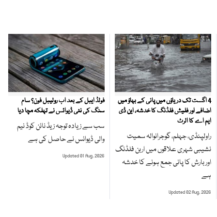
4 اگست تک دریاؤں میں پانی کے بہاؤ میں
فولڈ ایبل کے بعد اب رولیبل فون؟ سام
اضافے اور فلیش فلڈنگ کا خدشہ، این ڈی
سنگ کی نئی ڈیوائس نے تہلکہ مچا دیا
ایم اے کا الرٹ
سب سے زیادہ توجہ زیڈ نائن کوڈ نیم
راولپنڈی، جہلم، گوجرانوالہ سمیت
والی ڈیوائس نے حاصل کی ہے
نشیبی شہری علاقوں میں اربن فلڈنگ
Updated 01 Aug, 2026
اور بارش کا پانی جمع ہونے کا خدشہ
ہے
Updated 02 Aug, 2026