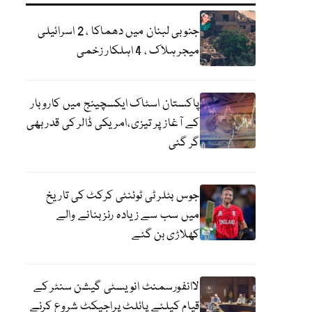
جنوبی لبنان میں دھماکا ، 2 اسرائیلی
میجر ہلاک ، 4 اہلکار زخمی
پاکستان اسٹاک ایکسچینج میں کاروبار
کے آغاز پر تیزی،امریکی ڈالر کی قدر بھی
گر گئی
جوس بٹلر ٹی ٹوئنٹی کرکٹ کی تاریخ
میں سب سے زیادہ رنز بنانے والے
کھلاڑی بن گئے
لاانفورسمنٹ انویسٹی گیشن سنٹر کے
قیام کیلئے پائلٹ پراجیکٹ شروع کرنے