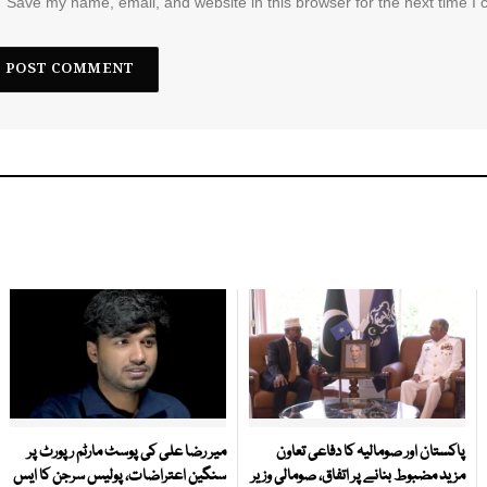
Save my name, email, and website in this browser for the next time I
پاکستان اور صومالیہ کا دفاعی تعاون
میر رضا علی کی پوسٹ مارٹم رپورٹ پر
مزید مضبوط بنانے پر اتفاق، صومالی وزیر
سنگین اعتراضات، پولیس سرجن کا ایس