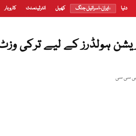
دنیا
ایران-اسرائیل جنگ
کھیل
انٹرٹینمنٹ
کاروبار
یشن ہولڈرز کے لیے ترکی وزٹ
 بی سی سی