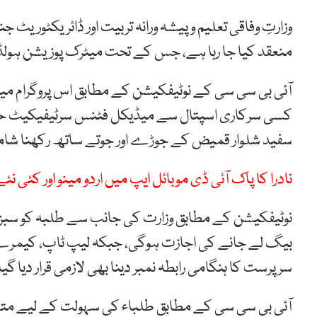
وزارتِ وفاقی تعلیم و پیشہ ورانہ تربیت اور ڈائریکٹوریٹ
منعقد کیا جا رہا ہے، جس کے تحت میٹرک پوزیشن ہولڈرز
آئی بی سی سی کے نوٹیفکیشن کے مطابق اس پروگرام میں
کسی سرکاری اسپتال سے میڈیکل فٹنس سرٹیفیکیٹ حاصل 
سفید شلوار قمیض کے جوڑے اور جوتے ساتھ رکھنا شا
نادرا کا پاک آئی ڈی موبائل ایپ میں اردو مینو اور کئی ن
نوٹیفکیشن کے مطابق وزارت کی جانب سے طلبہ کو سبز ب
بیگ لے جانے کی اجازت ہوگی، جبکہ لیپ ٹاپ، کیمرے او
سرپرست کا ہنگامی رابطہ نمبر دینا بھی لازمی قرار دیا گی
آئی بی سی سی کے مطابق طلباء کی سہولت کے لیے متعل