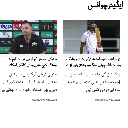
ایڈیٹرچوائس
مائیک اسمتھ کو قومی ٹیسٹ ٹیم کا
دوسرا ٹیسٹ، ساجد خان کی شاندار بالنگ،
بیٹنگ کوچ بنائے جانے کا قوی امکان
ویسٹ انڈیز پہلی اننگز میں 344 رنز پر آؤٹ
جنوبی افریقی کرکٹر اس سے قبل
پاکستان کی جانب سے ساجد خان نے
ملتان سلطانز کے اسسٹنٹ کوچ کے
4، محمد علی، علی عثمان اور عبید
طور پر بھی خدمات انجام دے چکے ہیں
شاہ نے دو دو وکٹیں لیں
Updated 03 Aug, 2026
Updated 03 Aug, 2026