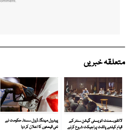
 comment.
متعلقہ خبریں
پیٹرول مہنگا، ڈیزل سستا، حکومت نے
لاانفورسمنٹ انویسٹی گیشن سنٹر کے
نئی قیمتوں کا اعلان کر دیا
قیام کیلئے پائلٹ پراجیکٹ شروع کرنے