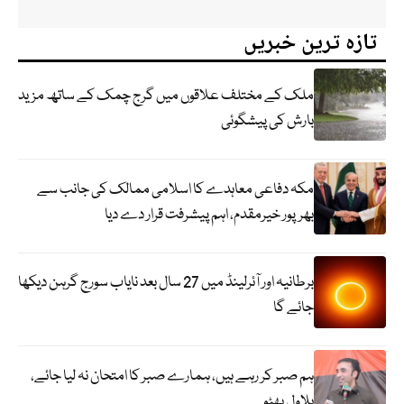
تازہ ترین خبریں
ملک کے مختلف علاقوں میں گرج چمک کے ساتھ مزید
بارش کی پیشگوئی
مکہ دفاعی معاہدے کا اسلامی ممالک کی جانب سے
بھرپور خیرمقدم، اہم پیشرفت قرار دے دیا
برطانیہ اور آئرلینڈ میں 27 سال بعد نایاب سورج گرہن دیکھا
جائے گا
ہم صبر کر رہے ہیں، ہمارے صبر کا امتحان نہ لیا جائے،
بلاول بھٹو