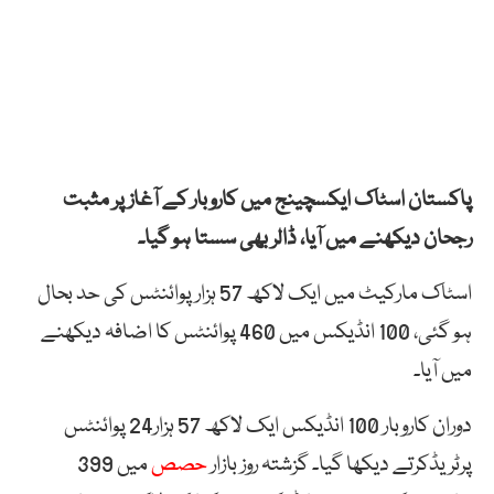
پاکستان اسٹاک ایکسچینج میں کاروبار کے آغاز پر مثبت
رجحان دیکھنے میں آیا، ڈالر بھی سستا ہو گیا۔
اسٹاک مارکیٹ میں ایک لاکھ 57 ہزار پوائنٹس کی حد بحال
ہو گئی، 100 انڈیکس میں 460 پوائنٹس کا اضافہ دیکھنے
میں آیا۔
دوران کاروبار 100 انڈیکس ایک لاکھ 57 ہزار24 پوائنٹس
پرٹریڈکرتے دیکھا گیا۔ گزشتہ روز بازار
حصص
میں 399