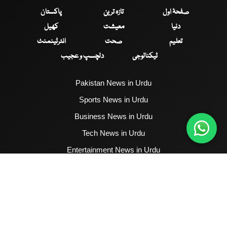
صفحۂ اول
تازہ ترین
پاکستان
دنیا
معیشت
کھیل
تعلیم
صحت
انٹرٹینمنٹ
ٹیکنالوجی
دلچسپ و عجیب
Pakistan News in Urdu
Sports News in Urdu
Business News in Urdu
Tech News in Urdu
Entertainment News in Urdu
Health News in Urdu
Hum News English