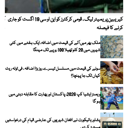
کیریبین پریمیئر لیگ ، قومی کرکٹرز کو این او سی 19 اگست کو جاری
آز
کرنے کا فیصلہ
چھی
ملک بھر میں آٹے کی قیمت میں اضافہ، ایک ہفتے میں کئی
شہروں میں 20 کلو تھیلا 100 روپے تک مہنگا
سونے کی قیمت میں مسلسل تیسرے روز بڑا اضافہ ، فی تولہ ریٹ
کہاں تک جا پہنچا؟
ویمنز ایشیا کپ 2026، پاکستان اور بھارت کا مقابلہ دبئی میں
ہو گا
پشاور ہائیکورٹ نے افغان شہریوں کی عارضی قیام کی درخواستیں
مسترد کر دیں