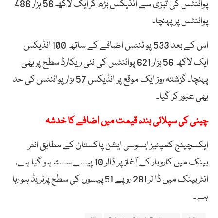
پوائنٹس کی تیزی سے انڈیکس بڑھ کر ایک لاکھ 56 ہزار 486
پوائنٹس پر پہنچا۔
اس کے بعد 533 پوائنٹس اضافے کے ساتھ 100 انڈیکس
ایک لاکھ 56 ہزار 621 پوائنٹس کی نئی ریکارڈ سطح پر بھی
پہنچا۔ گزشتہ روز ایک موقع پر انڈیکس 57 ہزار پوائنٹس کی حد
بھی عبور کر گیا۔
چینی کی سپلائی بند، قیمت میں اضافے کا خدشہ
ایکسچینج کمپنیز ایسوسی ایشن پاکستان کے مطابق انٹر
بینک میں کاروبار کے آغاز پر ڈالر 10 پیسے سستا ہو گیا ہے،
انٹربینک میں ڈا لر 281 روپے 51 پیسوں کی سطح پرٹریڈ ہو رہا
ہے۔