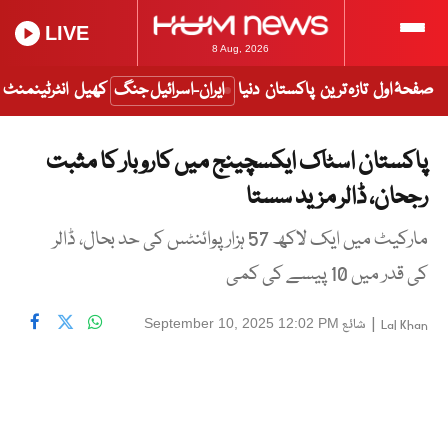
LIVE
8 Aug, 2026
صفحۂ اول
تازہ ترین
پاکستان
دنیا
ایران-اسرائیل جنگ
کھیل
انٹرٹینمنٹ
پاکستان اسٹاک ایکسچینج میں کاروبار کا مثبت
رجحان، ڈالر مزید سستا
مارکیٹ میں ایک لاکھ 57 ہزار پوائنٹس کی حد بحال، ڈالر
کی قدر میں 10 پیسے کی کمی
|
شائع
September 10, 2025 12:02 PM
Lal Khan