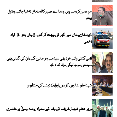
ہم صبر کر رہے ہیں، ہمارے صبر کا امتحان نہ لیا جائے، بلاول
بھٹو
ڈیرہ غازی خان میں گھر کی چھت گر گئی ، 2 جاں بحق ، 3 افراد
زخمی
الٹی گنتی والے خود بھی سیدھے ہو جائیں گے ، ان کی گنتی بھی
سیدھی ہو جائیگی ، رانا ثناء اللہ
شہداء اور غازیوں کو سول ایوارڈز دینے کی منظوری
وزیر اعظم شہباز شریف کی وفد کے ہمراہ روضہ رسولؐ پر حاضری